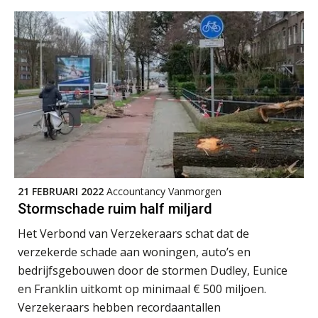
Verstoorde arbeidsrelatie als
ontslaggrond: zo begeleid je jouw
klant
Duizenden Nederlanders in de knel
door Amerikaanse belastingwet
Het functiegemak van de INT bij
adviezen over en aangiften van erf-
en schenkbelasting.
21 FEBRUARI 2022
Accountancy Vanmorgen
Zomer. Tijd om je loopbaan onder
Stormschade ruim half miljard
de loep te nemen.
Het Verbond van Verzekeraars schat dat de
Q Home: DAC7-compliant opschalen
verzekerde schade aan woningen, auto’s en
als verhuurplatform voor
vakantiewoningen
bedrijfsgebouwen door de stormen Dudley, Eunice
en Franklin uitkomt op minimaal € 500 miljoen.
5 signalen dat jouw relatiebeheer
niet meer werkt (en hoe je dat oplost)
Verzekeraars hebben recordaantallen