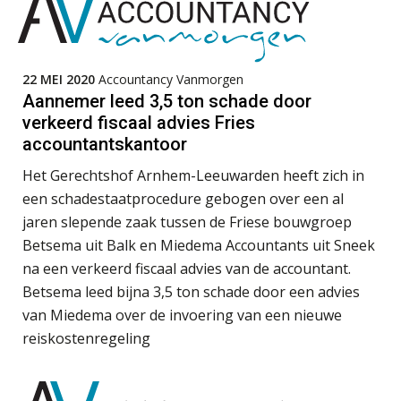
Boekhoudlandschap sterk
gefragmenteerd, softwarekampioen
ontbreekt (nog) in Europa
(Senior) Assistent Accountant Audit , Cooster
22 MEI 2020
Accountancy Vanmorgen
Hoe Hoek en Blok het
Coaching Accountants – Bilthoven/Barneveld
Aannemer leed 3,5 ton schade door
ondertekenproces drastisch
PIA Group
verbeterde
verkeerd fiscaal advies Fries
accountantskantoor
Schaalbaar IT-beheer sluit naadloos
aan bij het snelgroeiende Reanda
Gevorderd assistent accountant
Het Gerechtshof Arnhem-Leeuwarden heeft zich in
BonsenReuling
een schadestaatprocedure gebogen over een al
Govers bouwt aan een volwassen
digitaal fundament voor governance,
jaren slepende zaak tussen de Friese bouwgroep
security en AI
Betsema uit Balk en Miedema Accountants uit Sneek
Audit assistent
Van najagen naar verwerken:
na een verkeerd fiscaal advies van de accountant.
waarom vraagposten je proces
KNAV
blokkeren (en hoe je dat stopt)
Betsema leed bijna 3,5 ton schade door een advies
van Miedema over de invoering van een nieuwe
ICT & AI | Data als fundament voor
reiskostenregeling
innovatie
Registeraccountant, EJP Financial Astronauts –
‘s-Hertogenbosch
Microsoft Copilot gebruiken? Zorg
PIA Group
dat je eerst SharePoint op orde hebt