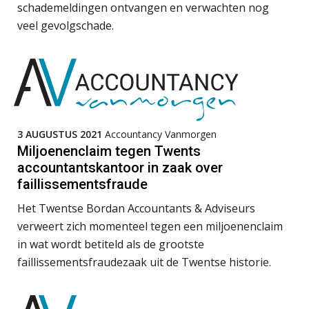
schademeldingen ontvangen en verwachten nog
veel gevolgschade.
Fusies en overnames | Met
waardebepalingen bedrijfsadvies
dichter bij de ondernemer
Van Wwft naar AMLR: wat verandert
er in 2027?
3 AUGUSTUS 2021
Accountancy Vanmorgen
Miljoenenclaim tegen Twents
Driver-based models: de essentiële
accountantskantoor in zaak over
bouwstenen voor elk finance team
faillissementsfraude
Werven op klik is willekeurig. Zo
Het Twentse Bordan Accountants & Adviseurs
verminder je verloop structureel.
verweert zich momenteel tegen een miljoenenclaim
in wat wordt betiteld als de grootste
Buy & build: urenregistratie als
verborgen EBITDA-hefboom
faillissementsfraudezaak uit de Twentse historie.
ABN Amro slokt NIBC op: wat deze
overname zegt over de
veranderende financiële markt