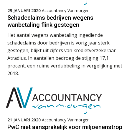
gesprek met Susan Hendriks
PIA Group
29 JANUARI 2020
Accountancy Vanmorgen
Klanten soepel bedienen met AFAS
Schadeclaims bedrijven wegens
SB
Eindverantwoordelijk Accountant Samenstel (RA
wanbetaling flink gestegen
of AA)
Het aantal wegens wanbetaling ingediende
PIA Group
schadeclaims door bedrijven is vorig jaar sterk
gestegen, blijkt uit cijfers van kredietverzekeraar
Speech to text in compliance
software: zo besparen accountants
Accountant Agri & Food – Heythuysen
Atradius. In aantallen bedroeg de stijging 17,1
twintig minuten per dossier
aaff
procent, een ruime verdubbeling in vergelijking met
2018.
Supervisor controlling & accounting
Risicocategorieën AI Act blijven
KNAV
onderbelicht, terwijl de
verplichtingen al gelden
Groeipad in de samenstelpraktijk:
Klantadviseur Accountancy (32-40 uur)
van gevorderd assistent naar client
manager
21 JANUARI 2020
Accountancy Vanmorgen
Finnerz
PwC niet aansprakelijk voor miljoenenstrop
Automatisering heeft direct invloed