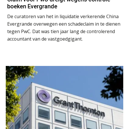
‘De accountant is essentieel voor
ondernemers in het mkb’
boeken Evergrande
De curatoren van het in liquidatie verkerende China
Waarom een VOF-contract net zo
Evergrande overwegen een schadeclaim in te dienen
belangrijk is als het zakelijk plan zelf
tegen PwC. Dat was tien jaar lang de controlerend
accountant van de vastgoedgigant.
Waarom jouw klant sneller
antwoordt via een app dan via de
mail
iXBRL controleren: wanneer moet
het, en waar let je op?
Het herbeleggen van de
Herinvesteringsreserve (HIR) in een
vastgoedbeleggingsfonds?
Inzicht in je organisatie: de kracht zit
in eenvoud