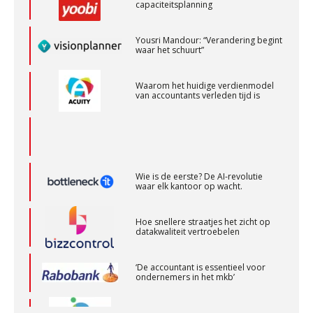
Senior Assistent Accountant, EJP Financial
Yousri Mandour: “Verandering begint
waar het schuurt”
Astronauts – Curaçao
PIA Group
Waarom het huidige verdienmodel
van accountants verleden tijd is
Senior Assistent Accountant – Kesteren
WEA Deltaland
Wie is de eerste? De AI-revolutie
Senior assistent accountant | samenstel
waar elk kantoor op wacht.
Scab
Hoe snellere straatjes het zicht op
datakwaliteit vertroebelen
Assistent Accountant / Relatiemanager, Elysee
‘De accountant is essentieel voor
Accountants
ondernemers in het mkb’
PIA Group
Waarom een VOF-contract net zo
belangrijk is als het zakelijk plan zelf
(Senior) Assistent Accountant Audit , Cooster