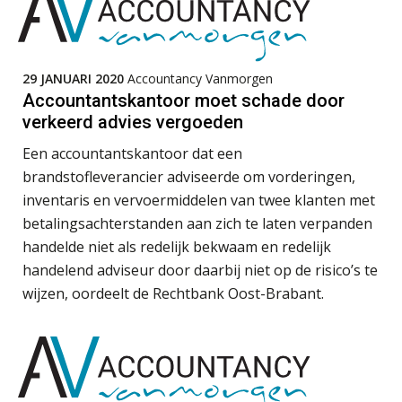
Medior assistent accountant • Druten
Terug naar het ambacht
WEA Deltaland
29 JANUARI 2020
Accountancy Vanmorgen
Cyberbeveiligingswet definitief: dit
Accountantskantoor moet schade door
moet je accountantskantoor vóór 15
augustus geregeld hebben
verkeerd advies vergoeden
Gevorderd Assistent Accountant – Enschede
Een accountantskantoor dat een
Waarom SharePoint en Copilot je de
BonsenReuling
inzichten op klantdossiers schuldig
brandstofleverancier adviseerde om vorderingen,
blijven
inventaris en vervoermiddelen van twee klanten met
Accountant Agri & Food – Gorinchem
“Waarom CRM in de accountancy
betalingsachterstanden aan zich te laten verpanden
vaak meer ruis dan overzicht brengt”
aaff
handelde niet als redelijk bekwaam en redelijk
handelend adviseur door daarbij niet op de risico’s te
ICT & AI | “Accountancywerk
verandert sneller dan de meeste
wijzen, oordeelt de Rechtbank Oost-Brabant.
kantoren beseffen”
Accountant Agri & Food – Uden
aaff
De cijfers kloppen. Maar klopt de
cultuur ook?
Gevorderd Assistent Accountant Audit
De mensen achter de loonstrook: in