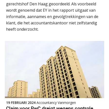
administratiekantoren: al je klanten in
gerechtshof Den Haag geoordeeld. Als voorbeeld
één overzicht
wordt genoemd dat EY in het rapport uitgaat van
De vijf grootste uitdagingen in
informatie, aannames en gevolgtrekkingen van de
capaciteitsplanning
klant, die het accountantskantoor niet zelfstandig
heeft onderzocht.
Yousri Mandour: “Verandering begint
waar het schuurt”
Waarom het huidige verdienmodel
van accountants verleden tijd is
Wie is de eerste? De AI-revolutie
waar elk kantoor op wacht.
Hoe snellere straatjes het zicht op
datakwaliteit vertroebelen
19 FEBRUARI 2024
Accountancy Vanmorgen
Claim voor PwC dreigt wegens controle