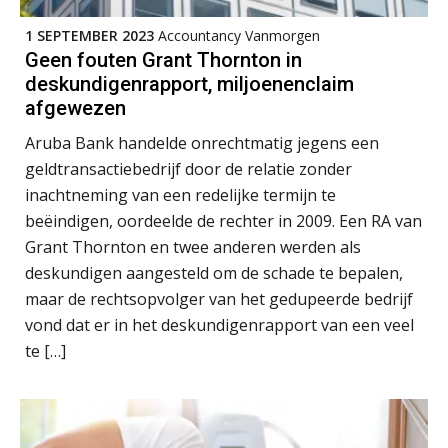
Ketenmachtigingen centraal beheren:
zo werkt u slimmer met eHerkenning
1 SEPTEMBER 2023
Accountancy Vanmorgen
Geen fouten Grant Thornton in
deskundigenrapport, miljoenenclaim
de autonome AI-boekhouder
afgewezen
De curator klopt aan: wat moet een
Aruba Bank handelde onrechtmatig jegens een
accountantskantoor afgeven bij een
faillissement van een klant?
geldtransactiebedrijf door de relatie zonder
inachtneming van een redelijke termijn te
Eenvoudig bankrekeningen koppelen
met Twinfield, Exact Online en
beëindigen, oordeelde de rechter in 2009. Een RA van
Snelstart
Grant Thornton en twee anderen werden als
Van Mook: “Met Minox Focus wil ik
deskundigen aangesteld om de schade te bepalen,
groeien naar twee keer zoveel
klanten.”
maar de rechtsopvolger van het gedupeerde bedrijf
vond dat er in het deskundigenrapport van een veel
Van losse vastlegging naar
te […]
aantoonbare grip op KYC en de Wwft
Woord & Daad: “Van wildgroei naar
een structuur die iedereen begrijpt”