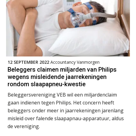
Scan-en-herken haalt de druk niet van
je kwartaalafsluiting. Dit wel.
Uitspraak Hoge Raad: subsidie voor
tuchtrechtspraak advocatuur is
belast met btw
Informer Money genomineerd voor
Best FinTech Startup of the Year
België
12 SEPTEMBER 2022
Accountancy Vanmorgen
Wwft-compliance in 2026: doen we
Beleggers claimen miljarden van Philips
het beter dan vorig jaar?
wegens misleidende jaarrekeningen
rondom slaapapneu-kwestie
ICT & AI | Volledig automatische
factuurverwerking: zo kom je er
Beleggersvereniging VEB wil een miljardenclaim
Hierom zijn webshopondernemers
gaan indienen tegen Philips. Het concern heeft
extra kwetsbaar voor
beleggers onder meer in jaarrekeningen jarenlang
boekhoudfouten
misleid over falende slaapapnau-apparatuur, aldus
Blog | Aandachtspunten bij de
transitie in verband met de Wet
de vereniging.
toekomst pensioenen voor de
werkgever