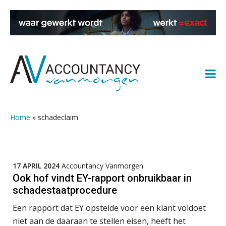
Spring
Door
Spring
Spring
ICT & AI | “Slim automatiseren begint
naar
naar
naar
naar
bij gedrag”
de
de
de
de
Private equity in accountancy: drie
hoofdnavigatie
hoofd
eerste
voettekst
spanningsvelden die het vak
inhoud
sidebar
veranderen
Home
»
schadeclaim
ICT & AI | “Wie bewust kiest, kiest
voor toekomstbestendigheid”
ICT & AI | Waarom inzicht nog geen
17 APRIL 2024
Accountancy Vanmorgen
advies is
Ook hof vindt EY-rapport onbruikbaar in
schadestaatprocedure
ICT & AI | De accountant als
rekenwonder
Een rapport dat EY opstelde voor een klant voldoet
niet aan de daaraan te stellen eisen, heeft het
Dashboard voor