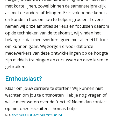
Medior assistent accountant • Druten
Terug naar het ambacht
met korte lijnen, zowel binnen de samenstelpraktijk
WEA Deltaland
als met de andere afdelingen. Er is voldoende kennis
Cyberbeveiligingswet definitief: dit
en kunde in huis om jou te helpen groeien. Tevens
moet je accountantskantoor vóór 15
nemen wij onze ambities serieus en focussen daarom
augustus geregeld hebben
Gevorderd Assistent Accountant – Enschede
op de technieken van de toekomst, wij vinden het
BonsenReuling
Waarom SharePoint en Copilot je de
inzichten op klantdossiers schuldig
belangrijk dat medewerkers goed met allerlei IT-tools
blijven
om kunnen gaan. Wij zorgen ervoor dat onze
Accountant Agri & Food – Gorinchem
medewerkers van deze ontwikkelingen op de hoogte
“Waarom CRM in de accountancy
vaak meer ruis dan overzicht brengt”
aaff
zijn middels trainingen en cursussen en deze leren te
gebruiken.
ICT & AI | “Accountancywerk
verandert sneller dan de meeste
Accountant Agri & Food – Uden
kantoren beseffen”
Enthousiast?
aaff
De cijfers kloppen. Maar klopt de
Klaar om jouw carrière te starten? Wij kunnen niet
cultuur ook?
wachten om jou te ontmoeten. Heb je nog vragen of
Gevorderd Assistent Accountant Audit
wil je meer weten over de functie? Neem dan contact
De mensen achter de loonstrook: in
PIA Group
op met onze recruiter, Thomas Lütje
gesprek met Susan Hendriks
via
thomas.lutje@piagroup.nl