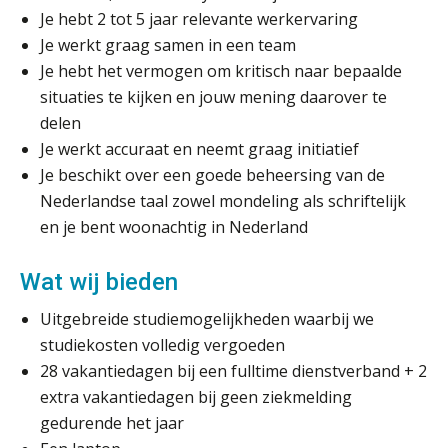
Je hebt 2 tot 5 jaar relevante werkervaring
Je werkt graag samen in een team
Fusies en overnames | Met
Je hebt het vermogen om kritisch naar bepaalde
waardebepalingen bedrijfsadvies
dichter bij de ondernemer
situaties te kijken en jouw mening daarover te
delen
Van Wwft naar AMLR: wat verandert
er in 2027?
Je werkt accuraat en neemt graag initiatief
Je beschikt over een goede beheersing van de
Driver-based models: de essentiële
Nederlandse taal zowel mondeling als schriftelijk
bouwstenen voor elk finance team
en je bent woonachtig in Nederland
Werven op klik is willekeurig. Zo
verminder je verloop structureel.
Wat wij bieden
Uitgebreide studiemogelijkheden waarbij we
Buy & build: urenregistratie als
verborgen EBITDA-hefboom
studiekosten volledig vergoeden
28 vakantiedagen bij een fulltime dienstverband + 2
ABN Amro slokt NIBC op: wat deze
extra vakantiedagen bij geen ziekmelding
overname zegt over de
veranderende financiële markt
gedurende het jaar
Boekhoudlandschap sterk