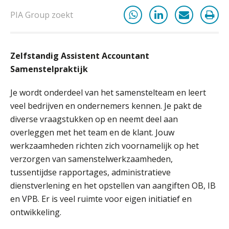
PIA Group zoekt
de autonome AI-boekhouder
De curator klopt aan: wat moet een
Zelfstandig Assistent Accountant
accountantskantoor afgeven bij een
faillissement van een klant?
Samenstelpraktijk
Eenvoudig bankrekeningen koppelen
Je wordt onderdeel van het samenstelteam en leert
met Twinfield, Exact Online en
Snelstart
veel bedrijven en ondernemers kennen. Je pakt de
diverse vraagstukken op en neemt deel aan
Van Mook: “Met Minox Focus wil ik
groeien naar twee keer zoveel
overleggen met het team en de klant. Jouw
klanten.”
werkzaamheden richten zich voornamelijk op het
Van losse vastlegging naar
verzorgen van samenstelwerkzaamheden,
aantoonbare grip op KYC en de Wwft
tussentijdse rapportages, administratieve
dienstverlening en het opstellen van aangiften OB, IB
Woord & Daad: “Van wildgroei naar
een structuur die iedereen begrijpt”
en VPB. Er is veel ruimte voor eigen initiatief en
ontwikkeling.
Scan-en-herken haalt de druk niet van
je kwartaalafsluiting. Dit wel.