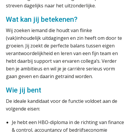
streven dagelijks naar het uitzonderlijke.
Verstoorde arbeidsrelatie als
Wat kan jij betekenen?
ontslaggrond: zo begeleid je jouw
klant
Wij zoeken iemand die houdt van flinke
Duizenden Nederlanders in de knel
(vak)inhoudelijk uitdagingen en zin heeft om door te
door Amerikaanse belastingwet
groeien. Jij zoekt de perfecte balans tussen eigen
verantwoordelijkheid en leren van een fijn team en
Het functiegemak van de INT bij
adviezen over en aangiften van erf-
hebt daarbij support van ervaren collega’s. Verder
en schenkbelasting.
ben je ambitieus en wil je je carrière serieus vorm
Zomer. Tijd om je loopbaan onder
gaan geven en daarin getraind worden.
de loep te nemen.
Wie jij bent
Q Home: DAC7-compliant opschalen
als verhuurplatform voor
vakantiewoningen
De ideale kandidaat voor de functie voldoet aan de
volgende eisen:
5 signalen dat jouw relatiebeheer
niet meer werkt (en hoe je dat oplost)
Je hebt een HBO-diploma in de richting van finance
& control, accountancy of bedrijfseconomie