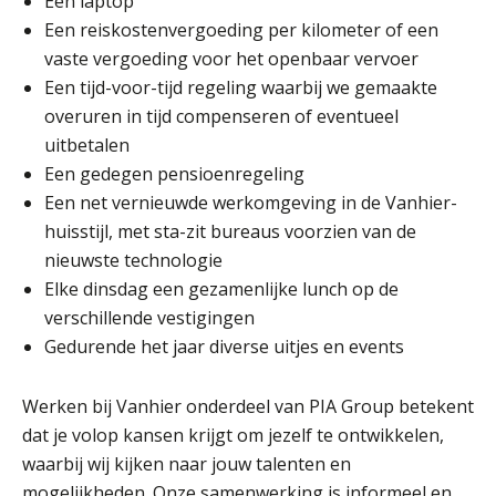
Een laptop
gefragmenteerd, softwarekampioen
Een reiskostenvergoeding per kilometer of een
ontbreekt (nog) in Europa
(Senior) Assistent Accountant Audit , Cooster
vaste vergoeding voor het openbaar vervoer
Coaching Accountants – Bilthoven/Barneveld
Hoe Hoek en Blok het
Een tijd-voor-tijd regeling waarbij we gemaakte
ondertekenproces drastisch
PIA Group
verbeterde
overuren in tijd compenseren of eventueel
uitbetalen
Schaalbaar IT-beheer sluit naadloos
aan bij het snelgroeiende Reanda
Gevorderd assistent accountant
Een gedegen pensioenregeling
BonsenReuling
Een net vernieuwde werkomgeving in de Vanhier-
Govers bouwt aan een volwassen
huisstijl, met sta-zit bureaus voorzien van de
digitaal fundament voor governance,
security en AI
nieuwste technologie
Audit assistent
Elke dinsdag een gezamenlijke lunch op de
Van najagen naar verwerken:
KNAV
waarom vraagposten je proces
verschillende vestigingen
blokkeren (en hoe je dat stopt)
Gedurende het jaar diverse uitjes en events
ICT & AI | Data als fundament voor
Registeraccountant, EJP Financial Astronauts –
innovatie
Werken bij Vanhier onderdeel van PIA Group betekent
‘s-Hertogenbosch
dat je volop kansen krijgt om jezelf te ontwikkelen,
PIA Group
Microsoft Copilot gebruiken? Zorg
dat je eerst SharePoint op orde hebt
waarbij wij kijken naar jouw talenten en
mogelijkheden. Onze samenwerking is informeel en