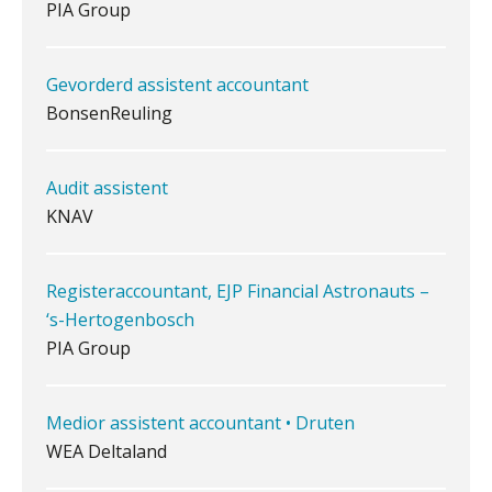
Waarom jouw klant sneller
antwoordt via een app dan via de
Gevorderd assistent accountant
mail
BonsenReuling
iXBRL controleren: wanneer moet
het, en waar let je op?
Audit assistent
Het herbeleggen van de
KNAV
Herinvesteringsreserve (HIR) in een
vastgoedbeleggingsfonds?
Inzicht in je organisatie: de kracht zit
Registeraccountant, EJP Financial Astronauts –
in eenvoud
‘s-Hertogenbosch
PIA Group
Ketenmachtigingen centraal beheren:
zo werkt u slimmer met eHerkenning
Medior assistent accountant • Druten
de autonome AI-boekhouder
WEA Deltaland
De curator klopt aan: wat moet een
accountantskantoor afgeven bij een