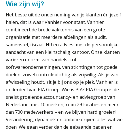
Wie zijn wij?
Uitspraak Hoge Raad: subsidie voor
Het beste uit de onderneming van je klanten én jezelf
tuchtrechtspraak advocatuur is
belast met btw
halen, dat is waar Vanhier voor staat. Vanhier
combineert de brede vakkennis van een grote
Informer Money genomineerd voor
Best FinTech Startup of the Year
organisatie met meerdere afdelingen als audit,
België
samenstel, fiscaal, HR en advies, met de persoonlijke
aandacht van een kleinschalig kantoor. Onze klanten
Wwft-compliance in 2026: doen we
het beter dan vorig jaar?
variëren enorm: van handels- tot
softwareondernemingen, van stichtingen tot goede
ICT & AI | Volledig automatische
doelen, zowel controleplichtig als vrijwillig. Als je van
factuurverwerking: zo kom je er
afwisseling houdt, zit je bij ons op je plek. Vanhier is
Hierom zijn webshopondernemers
onderdeel van PIA Groep. Wie is PIA? PIA Group is de
extra kwetsbaar voor
boekhoudfouten
snelst groeiende accountancy- en adviesgroep van
Nederland, met 10 merken, ruim 29 locaties en meer
Blog | Aandachtspunten bij de
transitie in verband met de Wet
dan 700 medewerkers – en we blijven hard groeien!
toekomst pensioenen voor de
werkgever
Verandering, dynamiek en ambitie drijven alles wat we
doen. We gaan verder dan de gebaande paden en