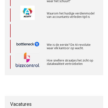
PIA Group
Waarom het huidige verdienmodel
van accountants verleden tijd is
Senior Assistent Accountant – Kesteren
WEA Deltaland
Wie is de eerste? De AI-revolutie
Senior assistent accountant | samenstel
waar elk kantoor op wacht.
Scab
Hoe snellere straatjes het zicht op
datakwaliteit vertroebelen
Assistent Accountant / Relatiemanager, Elysee
Accountants
‘De accountant is essentieel voor
ondernemers in het mkb’
PIA Group
Waarom een VOF-contract net zo
belangrijk is als het zakelijk plan zelf
(Senior) Assistent Accountant Audit , Cooster
Coaching Accountants – Bilthoven/Barneveld
Vacatures
PIA Group