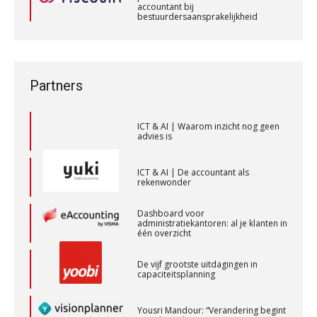
accountant bij
bestuurdersaansprakelijkheid
Private equity in accountancy: drie
Controleleider
spanningsvelden die het vak
Wanneer wordt het bv-risico een
veranderen
privé-risico? De rol van de
Scab
accountant bij
bestuurdersaansprakelijkheid
ICT & AI | “Wie bewust kiest, kiest
voor toekomstbestendigheid”
Partners
Corporate Finance Advisor
KNAV
ICT & AI | Waarom inzicht nog geen
advies is
Accountant Agri & Food – Roosendaal
ICT & AI | De accountant als
rekenwonder
aaff
Dashboard voor
administratiekantoren: al je klanten in
één overzicht
Accountant – Eindhoven
aaff
De vijf grootste uitdagingen in
capaciteitsplanning
Senior Assistent Accountant, EJP Financial
Yousri Mandour: “Verandering begint
Astronauts – Curaçao
waar het schuurt”