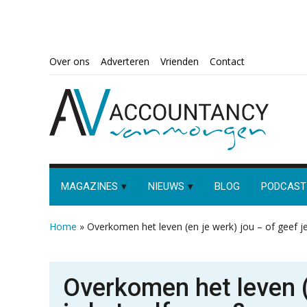
Spring
Door
Spring
Spring
Over ons
Adverteren
Vrienden
Contact
naar
naar
naar
naar
de
de
de
de
hoofdnavigatie
hoofd
eerste
voettekst
inhoud
sidebar
MAGAZINES
NIEUWS
BLOG
PODCAST
Home
»
Overkomen het leven (en je werk) jou – of geef je
Overkomen het leven (