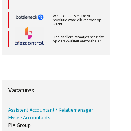
Accountant – Eindhoven
Wie is de eerste? De AI-
aaff
revolutie waar elk kantoor op
wacht.
Hoe snellere straatjes het zicht
Eindverantwoordelijk Accountant
op datakwaliteit vertroebelen
Samenstel (RA of AA)
PIA Group
‘De accountant is essentieel
voor ondernemers in het mkb’
Zelfstandig Assistent Accountant
Waarom een VOF-contract net
zo belangrijk is als het zakelijk
Samenstelpraktijk
plan zelf
PIA Group
Vacatures
Assistent Accountant / Relatiemanager,
Waarom jouw klant sneller
antwoordt via een app dan via
Elysee Accountants
de mail
PIA Group