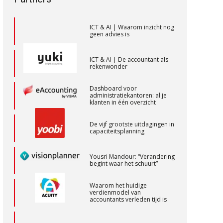
toekomstbestendigheid”
Supervisor controlling & accounting
KNAV
ICT & AI | Waarom inzicht nog
geen advies is
Corporate Finance Advisor
ICT & AI | De accountant als
KNAV
rekenwonder
Dashboard voor
administratiekantoren: al je
Relatiebeheerder – Almelo
klanten in één overzicht
BonsenReuling
De vijf grootste uitdagingen in
capaciteitsplanning
Accountant Agri & Food – Heythuysen
Yousri Mandour: “Verandering
aaff
begint waar het schuurt”
Waarom het huidige
verdienmodel van
Gevorderd assistent accountant
accountants verleden tijd is
BonsenReuling