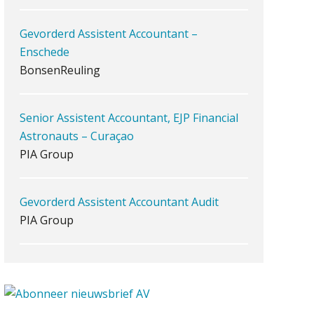
iXBRL controleren: wanneer
moet het, en waar let je op?
Gevorderd Assistent Accountant –
Het herbeleggen van de
Enschede
Herinvesteringsreserve (HIR) in
een
BonsenReuling
vastgoedbeleggingsfonds?
Inzicht in je organisatie: de
kracht zit in eenvoud
Senior Assistent Accountant, EJP Financial
Astronauts – Curaçao
Ketenmachtigingen centraal
beheren: zo werkt u slimmer
PIA Group
met eHerkenning
de autonome AI-boekhouder
Gevorderd Assistent Accountant Audit
PIA Group
De curator klopt aan: wat
moet een accountantskantoor
afgeven bij een faillissement
van een klant?
Klantadviseur Accountancy (32-40 uur)
Eenvoudig bankrekeningen
koppelen met Twinfield, Exact
Finnerz
Online en Snelstart