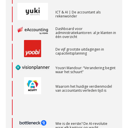
Medior assistent accountant • Druten
ICT & AI | De accountant als
rekenwonder
WEA Deltaland
Dashboard voor
administratiekantoren: al je klanten in
één overzicht
Zelfstandig Assistent Accountant
Samenstelpraktijk
De vijf grootste uitdagingen in
PIA Group
capaciteitsplanning
Yousri Mandour: “Verandering begint
waar het schuurt”
Controleleider
Scab
Waarom het huidige verdienmodel
van accountants verleden tijd is
(Senior) Assistent Accountant Audit , Cooster
Coaching Accountants – Bilthoven/Barneveld
PIA Group
Wie is de eerste? De AI-revolutie
waar elk kantoor op wacht.