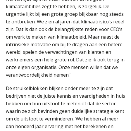
klimaatambities zegt te hebben, is zorgelijk. De
ICT & AI | Volledig automatische
urgentie lijkt bij een grote groep blijkbaar nog steeds
factuurverwerking: zo kom je er
te ontbreken. We zien al jaren dat klimaatrisico’s reëel
Hierom zijn webshopondernemers
zijn. Dat is dan ook de belangrijkste reden voor CEO’s
extra kwetsbaar voor
om werk te maken van klimaatbeleid. Maar naast de
boekhoudfouten
intrinsieke motivatie om bij te dragen aan een betere
Blog | Aandachtspunten bij de
transitie in verband met de Wet
wereld, spelen de verwachtingen van klanten en
toekomst pensioenen voor de
werkgever
werknemers een hele grote rol. Dat zie ik ook terug in
onze eigen organisatie. Onze mensen willen dat we
verantwoordelijkheid nemen.’
Verstoorde arbeidsrelatie als
De struikelblokken blijken onder meer te zijn dat
ontslaggrond: zo begeleid je jouw
klant
bedrijven niet de juiste kennis en vaardigheden in huis
hebben om hun uitstoot te meten of dat de sector
Duizenden Nederlanders in de knel
door Amerikaanse belastingwet
waarin ze zich bevinden geen duidelijke strategie kent
om de uitstoot te verminderen. ‘We hebben al meer
Het functiegemak van de INT bij
dan honderd jaar ervaring met het berekenen en
adviezen over en aangiften van erf-