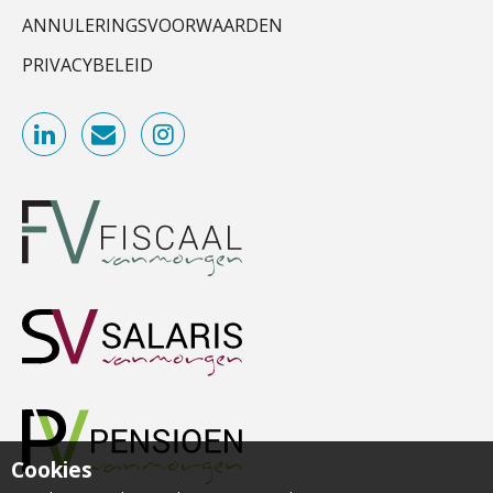
Accountant Agri & Food – Gorinchem
ICT & AI | Data als fundament voor
innovatie
ANNULERINGSVOORWAARDEN
aaff
PRIVACYBELEID
Microsoft Copilot gebruiken? Zorg
dat je eerst SharePoint op orde hebt
Registeraccountant, EJP Financial Astronauts –
‘s-Hertogenbosch
Terug naar het ambacht
PIA Group
Cyberbeveiligingswet definitief: dit
moet je accountantskantoor vóór 15
Senior Assistent Accountant – Kesteren
augustus geregeld hebben
WEA Deltaland
Waarom SharePoint en Copilot je de
inzichten op klantdossiers schuldig
blijven
Senior assistent accountant | samenstel
“Waarom CRM in de accountancy
Scab
vaak meer ruis dan overzicht brengt”
ICT & AI | “Accountancywerk
verandert sneller dan de meeste
Gevorderd assistent accountant
kantoren beseffen”
Cookies
BonsenReuling