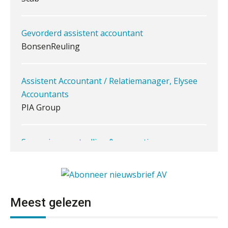
Inzicht in je organisatie: de kracht zit
Gevorderd assistent accountant
in eenvoud
BonsenReuling
Ketenmachtigingen centraal beheren:
zo werkt u slimmer met eHerkenning
Assistent Accountant / Relatiemanager, Elysee
Accountants
de autonome AI-boekhouder
PIA Group
De curator klopt aan: wat moet een
accountantskantoor afgeven bij een
faillissement van een klant?
Supervisor controlling & accounting
KNAV
Eenvoudig bankrekeningen koppelen
met Twinfield, Exact Online en
Snelstart
Van Mook: “Met Minox Focus wil ik
Junior manager audit
groeien naar twee keer zoveel
Bentacera
klanten.”
Meest gelezen
Van losse vastlegging naar
aantoonbare grip op KYC en de Wwft