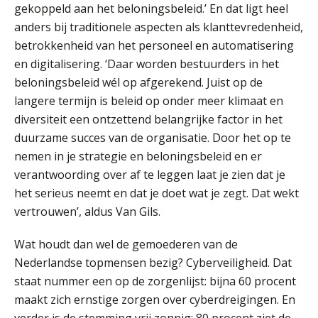
bouwstenen voor elk finance team
gekoppeld aan het beloningsbeleid.’ En dat ligt heel
anders bij traditionele aspecten als klanttevredenheid,
Werven op klik is willekeurig. Zo
betrokkenheid van het personeel en automatisering
verminder je verloop structureel.
en digitalisering. ‘Daar worden bestuurders in het
beloningsbeleid wél op afgerekend. Juist op de
Buy & build: urenregistratie als
verborgen EBITDA-hefboom
langere termijn is beleid op onder meer klimaat en
diversiteit een ontzettend belangrijke factor in het
ABN Amro slokt NIBC op: wat deze
overname zegt over de
duurzame succes van de organisatie. Door het op te
veranderende financiële markt
nemen in je strategie en beloningsbeleid en er
Boekhoudlandschap sterk
verantwoording over af te leggen laat je zien dat je
gefragmenteerd, softwarekampioen
ontbreekt (nog) in Europa
het serieus neemt en dat je doet wat je zegt. Dat wekt
Registeraccountant, EJP Financial Astronauts –
vertrouwen’, aldus Van Gils.
‘s-Hertogenbosch
Hoe Hoek en Blok het
ondertekenproces drastisch
PIA Group
verbeterde
Wat houdt dan wel de gemoederen van de
Nederlandse topmensen bezig? Cyberveiligheid. Dat
Schaalbaar IT-beheer sluit naadloos
aan bij het snelgroeiende Reanda
staat nummer een op de zorgenlijst: bijna 60 procent
Senior Assistent Accountant – Kesteren
maakt zich ernstige zorgen over cyberdreigingen. En
WEA Deltaland
Govers bouwt aan een volwassen
verder is de stemming vrij zonnig: 80 procent ziet de