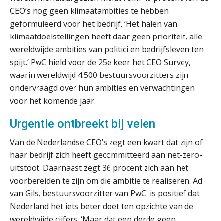
CEO’s nog geen klimaatambities te hebben
Van Mook: “Met Minox Focus wil ik
groeien naar twee keer zoveel
geformuleerd voor het bedrijf. ‘Het halen van
klanten.”
klimaatdoelstellingen heeft daar geen prioriteit, alle
Van losse vastlegging naar
wereldwijde ambities van politici en bedrijfsleven ten
aantoonbare grip op KYC en de Wwft
spijt.’ PwC hield voor de 25e keer het CEO Survey,
waarin wereldwijd 4.500 bestuursvoorzitters zijn
Woord & Daad: “Van wildgroei naar
een structuur die iedereen begrijpt”
ondervraagd over hun ambities en verwachtingen
voor het komende jaar.
Scan-en-herken haalt de druk niet van
je kwartaalafsluiting. Dit wel.
Urgentie ontbreekt bij velen
Uitspraak Hoge Raad: subsidie voor
Van de Nederlandse CEO’s zegt een kwart dat zijn of
tuchtrechtspraak advocatuur is
haar bedrijf zich heeft gecommitteerd aan net-zero-
belast met btw
uitstoot. Daarnaast zegt 36 procent zich aan het
Informer Money genomineerd voor
Best FinTech Startup of the Year
voorbereiden te zijn om die ambitie te realiseren. Ad
België
van Gils, bestuursvoorzitter van PwC, is positief dat
Nederland het iets beter doet ten opzichte van de
Wwft-compliance in 2026: doen we
het beter dan vorig jaar?
wereldwijde cijfers. ‘Maar dat een derde geen