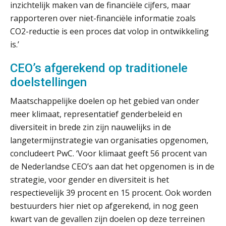
en schenkbelasting.
inzichtelijk maken van de financiële cijfers, maar
rapporteren over niet-financiële informatie zoals
Zomer. Tijd om je loopbaan onder
de loep te nemen.
CO2-reductie is een proces dat volop in ontwikkeling
is.’
Q Home: DAC7-compliant opschalen
als verhuurplatform voor
CEO’s afgerekend op traditionele
vakantiewoningen
doelstellingen
5 signalen dat jouw relatiebeheer
niet meer werkt (en hoe je dat oplost)
Maatschappelijke doelen op het gebied van onder
meer klimaat, representatief genderbeleid en
diversiteit in brede zin zijn nauwelijks in de
langetermijnstrategie van organisaties opgenomen,
Fusies en overnames | Met
concludeert PwC. ‘Voor klimaat geeft 56 procent van
waardebepalingen bedrijfsadvies
dichter bij de ondernemer
de Nederlandse CEO’s aan dat het opgenomen is in de
strategie, voor gender en diversiteit is het
Van Wwft naar AMLR: wat verandert
respectievelijk 39 procent en 15 procent. Ook worden
er in 2027?
bestuurders hier niet op afgerekend, in nog geen
kwart van de gevallen zijn doelen op deze terreinen
Driver-based models: de essentiële