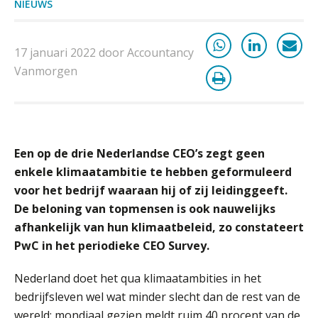
NIEUWS
iXBRL controleren: wanneer moet
het, en waar let je op?
17 januari 2022 door Accountancy
Het herbeleggen van de
Herinvesteringsreserve (HIR) in een
Vanmorgen
vastgoedbeleggingsfonds?
Inzicht in je organisatie: de kracht zit
in eenvoud
Een op de drie Nederlandse CEO’s zegt geen
Ketenmachtigingen centraal beheren:
zo werkt u slimmer met eHerkenning
enkele klimaatambitie te hebben geformuleerd
voor het bedrijf waaraan hij of zij leidinggeeft.
de autonome AI-boekhouder
De beloning van topmensen is ook nauwelijks
afhankelijk van hun klimaatbeleid, zo constateert
De curator klopt aan: wat moet een
PwC in het periodieke CEO Survey.
accountantskantoor afgeven bij een
faillissement van een klant?
Nederland doet het qua klimaatambities in het
Eenvoudig bankrekeningen koppelen
bedrijfsleven wel wat minder slecht dan de rest van de
met Twinfield, Exact Online en
Snelstart
wereld: mondiaal gezien meldt ruim 40 procent van de