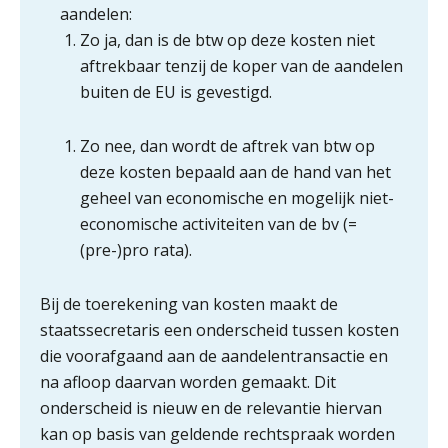
aandelen:
5 signalen dat jouw relatiebeheer
Zo ja, dan is de btw op deze kosten niet
niet meer werkt (en hoe je dat oplost)
aftrekbaar tenzij de koper van de aandelen
buiten de EU is gevestigd.
Zo nee, dan wordt de aftrek van btw op
Fusies en overnames | Met
waardebepalingen bedrijfsadvies
deze kosten bepaald aan de hand van het
dichter bij de ondernemer
geheel van economische en mogelijk niet-
economische activiteiten van de bv (=
Van Wwft naar AMLR: wat verandert
er in 2027?
(pre-)pro rata).
Driver-based models: de essentiële
Bij de toerekening van kosten maakt de
bouwstenen voor elk finance team
staatssecretaris een onderscheid tussen kosten
Werven op klik is willekeurig. Zo
die voorafgaand aan de aandelentransactie en
verminder je verloop structureel.
na afloop daarvan worden gemaakt. Dit
onderscheid is nieuw en de relevantie hiervan
Buy & build: urenregistratie als
kan op basis van geldende rechtspraak worden
verborgen EBITDA-hefboom