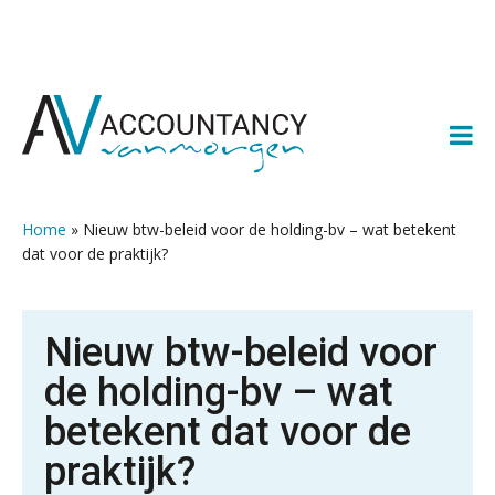
Spring
Door
Spring
Spring
naar
naar
naar
naar
de
de
de
de
hoofdnavigatie
hoofd
eerste
voettekst
inhoud
sidebar
Home
»
Nieuw btw-beleid voor de holding-bv – wat betekent
dat voor de praktijk?
Nieuw btw-beleid voor
de holding-bv – wat
betekent dat voor de
praktijk?