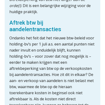
Woord & Daad: “Van wildgroei naar
orde(!)
. Dit is een belangrijke wijziging voor de
een structuur die iedereen begrijpt”
huidige praktijk.
Scan-en-herken haalt de druk niet van
Aftrek btw bij
je kwartaalafsluiting. Dit wel.
aandelentransacties
Uitspraak Hoge Raad: subsidie voor
tuchtrechtspraak advocatuur is
Ondanks het feit dat het nieuwe btw-beleid voor
belast met btw
holding-bv’s per 1 juli a.s. een aantal punten niet
Informer Money genomineerd voor
nader invult en onduidelijk blijft, kunnen
Best FinTech Startup of the Year
België
holding-bv’s – voor zover dat nog mogelijk is –
eerder te maken krijgen met een
Wwft-compliance in 2026: doen we
het beter dan vorig jaar?
aftrekbeperking van btw op de verkoopkosten
bij aandelentransacties. Hoe zit dit in elkaar? De
ICT & AI | Volledig automatische
aan- en verkoop van aandelen is niet belast met
factuurverwerking: zo kom je er
btw, waarmee de btw op de hieraan
toerekenbare kosten in beginsel ook niet
Hierom zijn webshopondernemers
extra kwetsbaar voor
aftrekbaar is. Als de kosten niet direct
boekhoudfouten
toerekenbaar zijn, kunnen ze behoren tot de