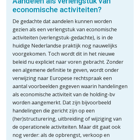
Aandelen als verlengstuk van
datakwaliteit vertroebelen
economische activiteiten?
‘De accountant is essentieel voor
De gedachte dat aandelen kunnen worden
ondernemers in het mkb’
gezien als een verlengstuk van economische
activiteiten (verlengstuk-gedachte), is in de
Waarom een VOF-contract net zo
huidige Nederlandse praktijk nog nauwelijks
belangrijk is als het zakelijk plan zelf
voorgekomen. Toch wordt dit in het nieuwe
beleid nu expliciet naar voren gebracht. Zonder
een algemene definitie te geven, wordt onder
verwijzing naar Europese rechtspraak een
Waarom jouw klant sneller
antwoordt via een app dan via de
aantal voorbeelden gegeven waarin handelingen
mail
als economische activiteit van de holding-bv
iXBRL controleren: wanneer moet
worden aangemerkt. Dat zijn bijvoorbeeld
het, en waar let je op?
handelingen die gericht zijn op een
(her)structurering, uitbreiding of wijziging van
Het herbeleggen van de
Herinvesteringsreserve (HIR) in een
de operationele activiteiten. Maar dit gaat ook
vastgoedbeleggingsfonds?
nog verder: als de opbrengst, verkoop en