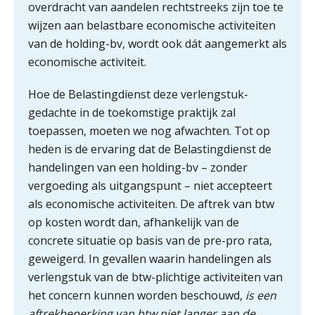
Inzicht in je organisatie: de kracht zit
overdracht van aandelen rechtstreeks zijn toe te
in eenvoud
wijzen aan belastbare economische activiteiten
van de holding-bv, wordt ook dát aangemerkt als
Ketenmachtigingen centraal beheren:
economische activiteit.
zo werkt u slimmer met eHerkenning
Hoe de Belastingdienst deze verlengstuk-
de autonome AI-boekhouder
gedachte in de toekomstige praktijk zal
toepassen, moeten we nog afwachten. Tot op
De curator klopt aan: wat moet een
accountantskantoor afgeven bij een
heden is de ervaring dat de Belastingdienst de
faillissement van een klant?
handelingen van een holding-bv – zonder
Eenvoudig bankrekeningen koppelen
vergoeding als uitgangspunt – niet accepteert
met Twinfield, Exact Online en
als economische activiteiten. De aftrek van btw
Snelstart
op kosten wordt dan, afhankelijk van de
Van Mook: “Met Minox Focus wil ik
groeien naar twee keer zoveel
concrete situatie op basis van de pre-pro rata,
klanten.”
geweigerd. In gevallen waarin handelingen als
verlengstuk van de btw-plichtige activiteiten van
Van losse vastlegging naar
aantoonbare grip op KYC en de Wwft
het concern kunnen worden beschouwd,
is
een
aftrekbeperking van btw niet langer aan de