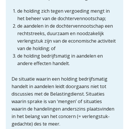
de holding zich tegen vergoeding mengt in
het beheer van de dochtervennootschap;
de aandelen in de dochtervennootschap een
rechtstreeks, duurzaam en noodzakelijk
verlengstuk zijn van de economische activiteit
van de holding; of
ICT & AI | “Slim automatiseren begint
de holding bedrijfsmatig in aandelen en
bij gedrag”
andere effecten handelt.
Private equity in accountancy: drie
spanningsvelden die het vak
veranderen
De situatie waarin een holding bedrijfsmatig
handelt in aandelen leidt doorgaans niet tot
ICT & AI | “Wie bewust kiest, kiest
discussies met de Belastingdienst. Situaties
voor toekomstbestendigheid”
waarin sprake is van ‘mengen’ of situaties
waarin de handelingen anderszins plaatsvinden
ICT & AI | Waarom inzicht nog geen
advies is
in het belang van het concern (= verlengstuk-
gedachte) des te meer.
ICT & AI | De accountant als