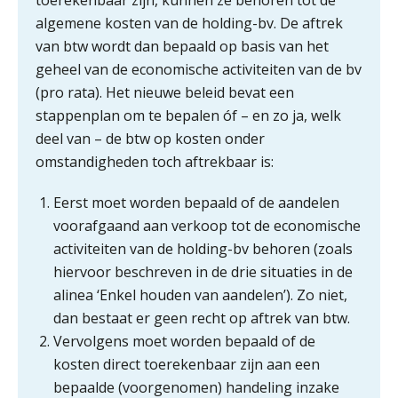
Blog | Aandachtspunten bij de
transitie in verband met de Wet
algemene kosten van de holding-bv. De aftrek
toekomst pensioenen voor de
werkgever
van btw wordt dan bepaald op basis van het
geheel van de economische activiteiten van de bv
(pro rata). Het nieuwe beleid bevat een
stappenplan om te bepalen óf – en zo ja, welk
Verstoorde arbeidsrelatie als
deel van – de btw op kosten onder
ontslaggrond: zo begeleid je jouw
klant
omstandigheden toch aftrekbaar is:
Duizenden Nederlanders in de knel
Eerst moet worden bepaald of de aandelen
door Amerikaanse belastingwet
voorafgaand aan verkoop tot de economische
Het functiegemak van de INT bij
activiteiten van de holding-bv behoren (zoals
adviezen over en aangiften van erf-
en schenkbelasting.
hiervoor beschreven in de drie situaties in de
alinea ‘Enkel houden van aandelen’). Zo niet,
Zomer. Tijd om je loopbaan onder
dan bestaat er geen recht op aftrek van btw.
de loep te nemen.
Vervolgens moet worden bepaald of de
Q Home: DAC7-compliant opschalen
kosten direct toerekenbaar zijn aan een
als verhuurplatform voor
vakantiewoningen
bepaalde (voorgenomen) handeling inzake