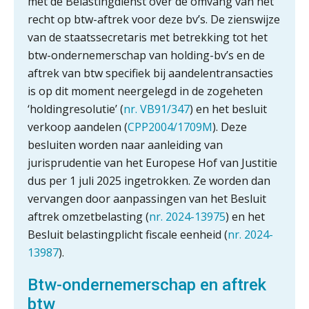
met de Belastingdienst over de omvang van het
recht op btw-aftrek voor deze bv’s. De zienswijze
van de staatssecretaris met betrekking tot het
btw-ondernemerschap van holding-bv’s en de
aftrek van btw specifiek bij aandelentransacties
is op dit moment neergelegd in de zogeheten
‘holdingresolutie’ (
nr. VB91/347
) en het besluit
verkoop aandelen (
CPP2004/1709M
). Deze
besluiten worden naar aanleiding van
jurisprudentie van het Europese Hof van Justitie
dus per 1 juli 2025 ingetrokken. Ze worden dan
vervangen door aanpassingen van het Besluit
aftrek omzetbelasting (
nr. 2024-13975
) en het
Besluit belastingplicht fiscale eenheid (
nr. 2024-
13987
).
Btw-ondernemerschap en aftrek
btw