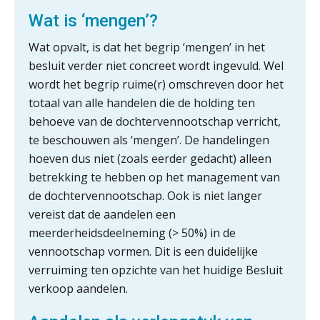
rekenwonder
Wat is ‘mengen’?
Dashboard voor
Wat opvalt, is dat het begrip ‘mengen’ in het
administratiekantoren: al je klanten in
één overzicht
besluit verder niet concreet wordt ingevuld. Wel
wordt het begrip ruime(r) omschreven door het
De vijf grootste uitdagingen in
capaciteitsplanning
totaal van alle handelen die de holding ten
behoeve van de dochtervennootschap verricht,
Yousri Mandour: “Verandering begint
te beschouwen als ‘mengen’. De handelingen
waar het schuurt”
hoeven dus niet (zoals eerder gedacht) alleen
betrekking te hebben op het management van
Waarom het huidige verdienmodel
van accountants verleden tijd is
de dochtervennootschap. Ook is niet langer
vereist dat de aandelen een
meerderheidsdeelneming (> 50%) in de
vennootschap vormen. Dit is een duidelijke
verruiming ten opzichte van het huidige Besluit
Wie is de eerste? De AI-revolutie
waar elk kantoor op wacht.
verkoop aandelen.
Hoe snellere straatjes het zicht op