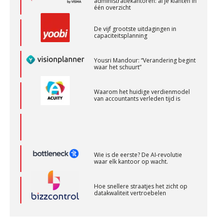
Senior Assistent Accountant – Kesteren
De vijf grootste uitdagingen in
capaciteitsplanning
WEA Deltaland
Yousri Mandour: “Verandering begint
waar het schuurt”
Relatiebeheerder – Almelo
BonsenReuling
Waarom het huidige verdienmodel
van accountants verleden tijd is
Registeraccountant, EJP Financial Astronauts –
‘s-Hertogenbosch
PIA Group
Wie is de eerste? De AI-revolutie
waar elk kantoor op wacht.
Accountant Agri & Food – Terneuzen
Hoe snellere straatjes het zicht op
aaff
datakwaliteit vertroebelen
‘De accountant is essentieel voor
Medior assistent accountant • Druten
ondernemers in het mkb’
WEA Deltaland