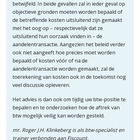
betwijfeld. In beide gevallen zal in ieder geval op
ABN Amro slokt NIBC op: wat deze
objectieve gronden moeten worden bepaald of
overname zegt over de
veranderende financiële markt
de betreffende kosten uitsluitend zijn gemaakt
met het oog op – respectievelijk dat ze
Boekhoudlandschap sterk
gefragmenteerd, softwarekampioen
uitsluitend hun oorzaak vinden in – de
ontbreekt (nog) in Europa
Supervisor controlling & accounting
aandelentransactie. Aangezien het beleid verder
Hoe Hoek en Blok het
KNAV
ook niet aangeeft hoe precies moet worden
ondertekenproces drastisch
verbeterde
bepaald of kosten vóór of na de
aandelentransactie worden gemaakt, zal de
Schaalbaar IT-beheer sluit naadloos
Zelfstandig Assistent Accountant
toerekening van kosten ook in de toekomst nog
aan bij het snelgroeiende Reanda
Samenstelpraktijk
veel discussie opleveren.
PIA Group
Govers bouwt aan een volwassen
digitaal fundament voor governance,
Het advies is dan ook om tijdig uw btw-positie te
security en AI
bepalen en te onderzoeken hoe de aftrek van
Gevorderd Assistent Accountant Audit
Van najagen naar verwerken:
waarom vraagposten je proces
btw mogelijk veilig kan worden gesteld.
PIA Group
blokkeren (en hoe je dat stopt)
mr. Roger J.H. Klinkeberg is als btw-specialist en
ICT & AI | Data als fundament voor
innovatie
trainer verbonden aan Fiscount.
Accountant Agri & Food – Uden