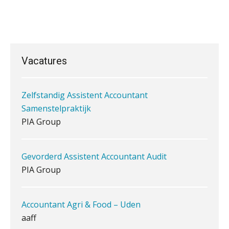
Waarom een VOF-contract net zo
belangrijk is als het zakelijk plan zelf
Supervisor controlling & accounting
KNAV
Vacatures
Waarom jouw klant sneller
Zelfstandig Assistent Accountant
antwoordt via een app dan via de
mail
Samenstelpraktijk
PIA Group
iXBRL controleren: wanneer moet
het, en waar let je op?
Gevorderd Assistent Accountant Audit
Het herbeleggen van de
Herinvesteringsreserve (HIR) in een
PIA Group
vastgoedbeleggingsfonds?
Inzicht in je organisatie: de kracht zit
in eenvoud
Accountant Agri & Food – Uden
aaff
Ketenmachtigingen centraal beheren:
zo werkt u slimmer met eHerkenning