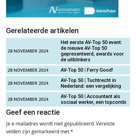
Microsoft Copilot gebruiken? Zorg
Klantadviseur Accountancy (32-40 uur)
dat je eerst SharePoint op orde hebt
Finnerz
Terug naar het ambacht
Gerelateerde artikelen
Accountant Agri & Food – Gorinchem
Het eerste AV-Top 50 event:
Cyberbeveiligingswet definitief: dit
aaff
moet je accountantskantoor vóór 15
de nieuwe AV-Top 50
28 NOVEMBER 2024
augustus geregeld hebben
gepresenteerd, awards voor
de uitblinkers
Waarom SharePoint en Copilot je de
(Senior) Assistent Accountant Audit , Cooster
inzichten op klantdossiers schuldig
28 NOVEMBER 2024
AV-Top 50 | Ferry Good!
blijven
Coaching Accountants – Bilthoven/Barneveld
AV-Top 50 | Tuchtrecht in
PIA Group
28 NOVEMBER 2024
“Waarom CRM in de accountancy
Nederland: een vergelijking
vaak meer ruis dan overzicht brengt”
AV-Top 50 | Accountant als
28 NOVEMBER 2024
Gevorderd assistent accountant
sociaal werker, een topcombi
ICT & AI | “Accountancywerk
verandert sneller dan de meeste
BonsenReuling
kantoren beseffen”
Geef een reactie
Je e-mailadres wordt niet gepubliceerd.
Vereiste
De cijfers kloppen. Maar klopt de
cultuur ook?
Accountant Agri & Food – Terneuzen
velden zijn gemarkeerd met
*