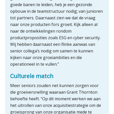
goede banen te leiden, heb je een gezonde
Dashboard voor
administratiekantoren: al je klanten in
opbouw in de teamstructuur nodig; van junioren
één overzicht
tot partners. Daarnaast zien we dat de vraag
naar onze producten fors groeit. Kijk alleen al
De vijf grootste uitdagingen in
capaciteitsplanning
naar de ontwikkelingen rondom
productproposities zoals ESG en cyber security.
Yousri Mandour: “Verandering begint
Wij hebben daarnaast een flinke aanwas van
waar het schuurt”
senior collega’s nodig om samen te kunnen
kijken naar onze groeiambities en die
Waarom het huidige verdienmodel
van accountants verleden tijd is
operationeel in te vullen.”
Culturele match
Meer seniors zouden net kunnen zorgen voor
Wie is de eerste? De AI-revolutie
die groeiversnelling waaraan Grant Thornton
waar elk kantoor op wacht.
behoefte heeft. “Op dit moment werken we aan
het uitrollen van onze acquisitiestrategie om de
Hoe snellere straatjes het zicht op
groeisprong van onze organisatie mede te
datakwaliteit vertroebelen