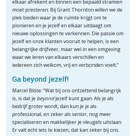
elkaar afrekent en binnen een bepaald stramien
moet presteren. Bij Grant Thornton willen we de
Ketenmachtigingen centraal beheren:
plek bieden waar je de ruimte krijgt om te
zo werkt u slimmer met eHerkenning
pionieren en je jezelf en elkaar uitdaagt om
nieuwe oplossingen te verkennen. Die passie om
de autonome AI-boekhouder
jezelf en onze klanten vooruit te helpen, is een
belangrijke drijfveer, maar wel in een omgeving
De curator klopt aan: wat moet een
accountantskantoor afgeven bij een
waar we leren van elkaars verschillen en
faillissement van een klant?
iedereen zich welkom, vrij en verbonden voelt.”
Eenvoudig bankrekeningen koppelen
met Twinfield, Exact Online en
Ga beyond jezelf!
Snelstart
Marcel Blöte: “Wat bij ons ontzettend belangrijk
Van Mook: “Met Minox Focus wil ik
groeien naar twee keer zoveel
is, is dat je
beyond
jezelf kunt gaan. Als je als
klanten.”
bedrijf groter wordt, dan kun je je als
Van losse vastlegging naar
professional, en zeker als senior, nog meer
aantoonbare grip op KYC en de Wwft
specialiseren en makkelijker je vleugels uitslaan.
Er valt echt iets te kiezen, dat kan zeker bij ons.
Woord & Daad: “Van wildgroei naar