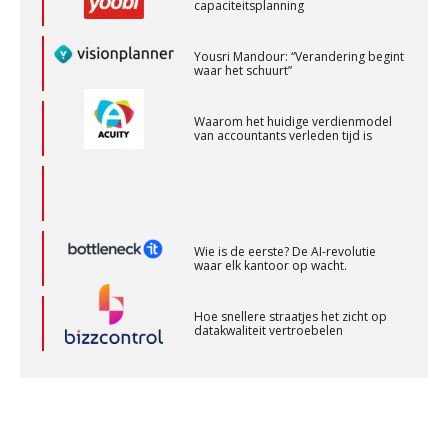
Senior Assistent Accountant, EJP Financial
Yousri Mandour: “Verandering begint
Astronauts – Curaçao
waar het schuurt”
PIA Group
Waarom het huidige verdienmodel
van accountants verleden tijd is
Audit assistent
KNAV
Wie is de eerste? De AI-revolutie
Gevorderd Assistent Accountant – Enschede
waar elk kantoor op wacht.
BonsenReuling
Hoe snellere straatjes het zicht op
datakwaliteit vertroebelen
Gevorderd Assistent Accountant Audit
PIA Group
‘De accountant is essentieel voor
ondernemers in het mkb’
Registeraccountant, EJP Financial Astronauts –
Waarom een VOF-contract net zo