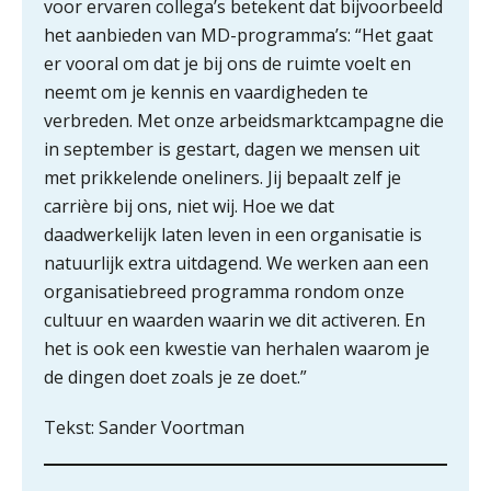
voor ervaren collega’s betekent dat bijvoorbeeld
5 signalen dat jouw relatiebeheer
niet meer werkt (en hoe je dat oplost)
het aanbieden van MD-programma’s: “Het gaat
er vooral om dat je bij ons de ruimte voelt en
neemt om je kennis en vaardigheden te
verbreden. Met onze arbeidsmarktcampagne die
Fusies en overnames | Met
in september is gestart, dagen we mensen uit
waardebepalingen bedrijfsadvies
dichter bij de ondernemer
met prikkelende oneliners. Jij bepaalt zelf je
carrière bij ons, niet wij. Hoe we dat
Van Wwft naar AMLR: wat verandert
daadwerkelijk laten leven in een organisatie is
er in 2027?
natuurlijk extra uitdagend. We werken aan een
organisatiebreed programma rondom onze
Driver-based models: de essentiële
bouwstenen voor elk finance team
cultuur en waarden waarin we dit activeren. En
het is ook een kwestie van herhalen waarom je
Werven op klik is willekeurig. Zo
de dingen doet zoals je ze doet.”
verminder je verloop structureel.
Tekst: Sander Voortman
Buy & build: urenregistratie als
verborgen EBITDA-hefboom