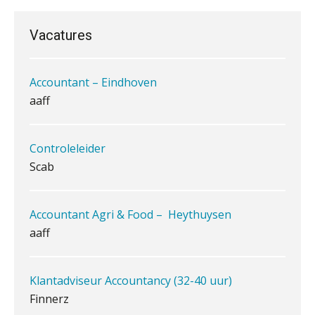
belangrijk is als het zakelijk plan zelf
‘s-Hertogenbosch
PIA Group
Vacatures
Accountant – Eindhoven
Waarom jouw klant sneller
antwoordt via een app dan via de
aaff
mail
iXBRL controleren: wanneer moet
het, en waar let je op?
Controleleider
Scab
Het herbeleggen van de
Herinvesteringsreserve (HIR) in een
vastgoedbeleggingsfonds?
Accountant Agri & Food – Heythuysen
Inzicht in je organisatie: de kracht zit
aaff
in eenvoud
Ketenmachtigingen centraal beheren:
Klantadviseur Accountancy (32-40 uur)
zo werkt u slimmer met eHerkenning
Finnerz