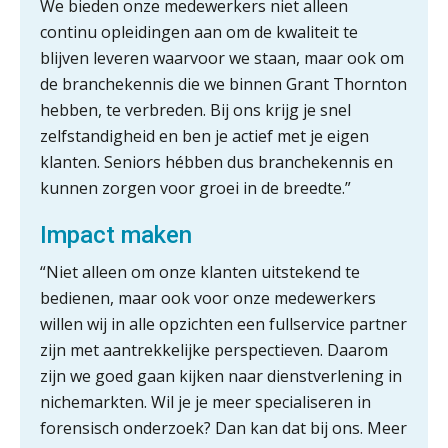
We bieden onze medewerkers niet alleen
een structuur die iedereen begrijpt”
continu opleidingen aan om de kwaliteit te
Scan-en-herken haalt de druk niet van
blijven leveren waarvoor we staan, maar ook om
je kwartaalafsluiting. Dit wel.
de branchekennis die we binnen Grant Thornton
hebben, te verbreden. Bij ons krijg je snel
Uitspraak Hoge Raad: subsidie voor
tuchtrechtspraak advocatuur is
zelfstandigheid en ben je actief met je eigen
belast met btw
klanten. Seniors hébben dus branchekennis en
Informer Money genomineerd voor
kunnen zorgen voor groei in de breedte.”
Best FinTech Startup of the Year
België
Impact maken
Wwft-compliance in 2026: doen we
het beter dan vorig jaar?
“Niet alleen om onze klanten uitstekend te
bedienen, maar ook voor onze medewerkers
ICT & AI | Volledig automatische
willen wij in alle opzichten een fullservice partner
factuurverwerking: zo kom je er
zijn met aantrekkelijke perspectieven. Daarom
Hierom zijn webshopondernemers
zijn we goed gaan kijken naar dienstverlening in
extra kwetsbaar voor
nichemarkten. Wil je je meer specialiseren in
boekhoudfouten
forensisch onderzoek? Dan kan dat bij ons. Meer
Blog | Aandachtspunten bij de
transitie in verband met de Wet