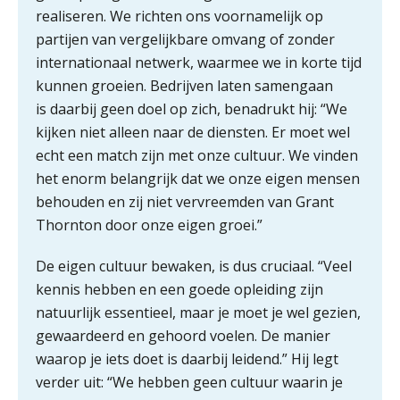
realiseren. We richten ons voornamelijk op
‘De accountant is essentieel voor
partijen van vergelijkbare omvang of zonder
ondernemers in het mkb’
internationaal netwerk, waarmee we in korte tijd
kunnen groeien. Bedrijven laten samengaan
Waarom een VOF-contract net zo
is daarbij geen doel op zich, benadrukt hij: “We
belangrijk is als het zakelijk plan zelf
kijken niet alleen naar de diensten. Er moet wel
echt een match zijn met onze cultuur. We vinden
het enorm belangrijk dat we onze eigen mensen
behouden en zij niet vervreemden van Grant
Waarom jouw klant sneller
antwoordt via een app dan via de
Thornton door onze eigen groei.”
mail
De eigen cultuur bewaken, is dus cruciaal. “Veel
iXBRL controleren: wanneer moet
het, en waar let je op?
kennis hebben en een goede opleiding zijn
natuurlijk essentieel, maar je moet je wel gezien,
Het herbeleggen van de
Herinvesteringsreserve (HIR) in een
gewaardeerd en gehoord voelen. De manier
vastgoedbeleggingsfonds?
waarop je iets doet is daarbij leidend.” Hij legt
verder uit: “We hebben geen cultuur waarin je
Inzicht in je organisatie: de kracht zit
in eenvoud