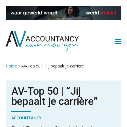
Spring
Door
Spring
Spring
naar
naar
naar
naar
de
de
de
de
hoofdnavigatie
hoofd
eerste
voettekst
inhoud
sidebar
Home
»
AV-Top 50 | “Jij bepaalt je carrière”
AV-Top 50 | “Jij
bepaalt je carrière”
ACCOUNTANCY