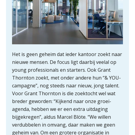
ICT & AI | “Slim automatiseren begint
bij gedrag”
Het is geen geheim dat ieder kantoor zoekt naar
nieuwe mensen. De focus ligt daarbij veelal op
Private equity in accountancy: drie
spanningsvelden die het vak
young professionals en starters. Ook Grant
veranderen
Thornton zoekt, met onder andere hun “& YOU-
campagne”, nog steeds naar nieuw, jong talent.
ICT & AI | “Wie bewust kiest, kiest
voor toekomstbestendigheid”
Voor Grant Thornton is die zoektocht wel wat
breder geworden: “Kijkend naar onze groei­
ICT & AI | Waarom inzicht nog geen
agenda, hebben we er een extra uitdaging
advies is
bijgekregen”, aldus Marcel Blöte. “We willen
verdubbelen in omvang, daar maken we geen
ICT & AI | De accountant als
rekenwonder
geheim van. Om een grotere organisatie in