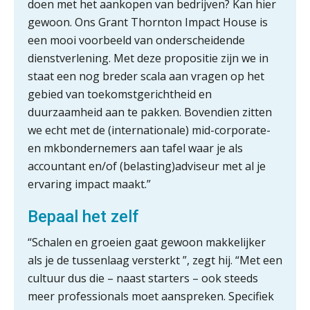
doen met het aankopen van bedrijven? Kan hier
toekomst pensioenen voor de
werkgever
gewoon. Ons Grant Thornton Impact House is
een mooi voorbeeld van onderscheidende
dienstverlening. Met deze propositie zijn we in
staat een nog breder scala aan vragen op het
Verstoorde arbeidsrelatie als
gebied van toekomstgerichtheid en
ontslaggrond: zo begeleid je jouw
klant
duurzaamheid aan te pakken. Bovendien zitten
we echt met de (internationale) mid-corporate-
Duizenden Nederlanders in de knel
door Amerikaanse belastingwet
en mkb­ondernemers aan tafel waar je als
accountant en/of (belasting)adviseur met al je
Het functiegemak van de INT bij
ervaring impact maakt.”
adviezen over en aangiften van erf-
en schenkbelasting.
Bepaal het zelf
Zomer. Tijd om je loopbaan onder
de loep te nemen.
“Schalen en groeien gaat gewoon makkelijker
als je de tussenlaag versterkt ”, zegt hij. “Met een
Q Home: DAC7-compliant opschalen
als verhuurplatform voor
cultuur dus die – naast starters – ook steeds
vakantiewoningen
meer professionals moet aanspreken. Specifiek