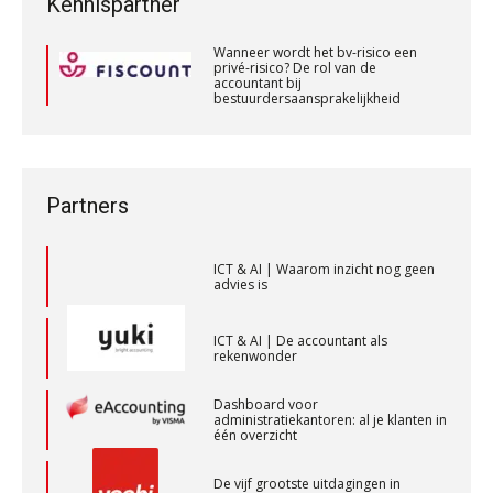
Kennispartner
PIA Group
accountant bij
bestuurdersaansprakelijkheid
ICT & AI | “Slim automatiseren begint
Wanneer wordt het bv-risico een
bij gedrag”
privé-risico? De rol van de
accountant bij
Assistent Accountant / Relatiemanager, Elysee
bestuurdersaansprakelijkheid
Private equity in accountancy: drie
Accountants
spanningsvelden die het vak
Wanneer wordt het bv-risico een
veranderen
privé-risico? De rol van de
PIA Group
accountant bij
bestuurdersaansprakelijkheid
ICT & AI | “Wie bewust kiest, kiest
voor toekomstbestendigheid”
Partners
Senior Assistent Accountant – Kesteren
WEA Deltaland
ICT & AI | Waarom inzicht nog geen
advies is
Relatiebeheerder – Almelo
ICT & AI | De accountant als
rekenwonder
BonsenReuling
Dashboard voor
administratiekantoren: al je klanten in
één overzicht
Corporate Finance Advisor
KNAV
De vijf grootste uitdagingen in
capaciteitsplanning