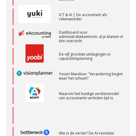
rekenwonder
Dashboard voor
Gevorderd assistent accountant
administratiekantoren: al je klanten in
één overzicht
BonsenReuling
De vijf grootste uitdagingen in
capaciteitsplanning
Audit assistent
KNAV
Yousri Mandour: “Verandering begint
waar het schuurt”
Accountant Agri & Food – Terneuzen
Waarom het huidige verdienmodel
van accountants verleden tijd is
aaff
Corporate Finance Advisor
KNAV
Wie is de eerste? De AI-revolutie
waar elk kantoor op wacht.
Accountant – Eindhoven