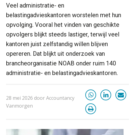
het, en waar let je op?
Veel administratie- en
belastingadvieskantoren worstelen met hun
Het herbeleggen van de
Herinvesteringsreserve (HIR) in een
opvolging. Vooral het vinden van geschikte
vastgoedbeleggingsfonds?
opvolgers blijkt steeds lastiger, terwijl veel
Inzicht in je organisatie: de kracht zit
kantoren juist zelfstandig willen blijven
in eenvoud
opereren. Dat blijkt uit onderzoek van
Ketenmachtigingen centraal beheren:
brancheorganisatie NOAB onder ruim 140
zo werkt u slimmer met eHerkenning
administratie- en belastingadvieskantoren.
de autonome AI-boekhouder
De curator klopt aan: wat moet een
28 mei 2026 door Accountancy
accountantskantoor afgeven bij een
faillissement van een klant?
Vanmorgen
Eenvoudig bankrekeningen koppelen
met Twinfield, Exact Online en
Snelstart
Van Mook: “Met Minox Focus wil ik