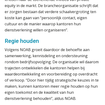
Zomer. Tijd om je loopbaan onder
equity in de markt. De brancheorganisatie schrijft dat
de loep te nemen.
er zorgen bestaan dat verdere schaalvergroting ten
koste kan gaan van “persoonlijk contact, eigen
Q Home: DAC7-compliant opschalen
als verhuurplatform voor
cultuur en de manier waarop kantoren hun
vakantiewoningen
dienstverlening willen organiseren”.
5 signalen dat jouw relatiebeheer
niet meer werkt (en hoe je dat oplost)
Regie houden
Volgens NOAB groeit daardoor de behoefte aan
samenwerking, kennisdeling en ondersteuning
rondom bedrijfsopvolging. De organisatie wil daarom
Fusies en overnames | Met
waardebepalingen bedrijfsadvies
trajecten ontwikkelen die kantoren helpen bij
dichter bij de ondernemer
waardeontwikkeling en voorbereiding op overdracht
of verkoop. “Door hier tijdig strategische keuzes in te
Van Wwft naar AMLR: wat verandert
er in 2027?
maken, kunnen kantoren meer regie houden op hun
eigen toekomst en de kwaliteit van hun
Driver-based models: de essentiële
dienstverlening behouden”, aldus NOAB.
bouwstenen voor elk finance team