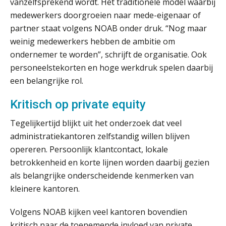
vanzelfsprekend wordt. Het traditionele model waarbij
ICT & AI | Volledig automatische
factuurverwerking: zo kom je er
medewerkers doorgroeien naar mede-eigenaar of
partner staat volgens NOAB onder druk. “Nog maar
Hierom zijn webshopondernemers
weinig medewerkers hebben de ambitie om
extra kwetsbaar voor
boekhoudfouten
ondernemer te worden”, schrijft de organisatie. Ook
Blog | Aandachtspunten bij de
personeelstekorten en hoge werkdruk spelen daarbij
transitie in verband met de Wet
toekomst pensioenen voor de
een belangrijke rol.
werkgever
Kritisch op private equity
Tegelijkertijd blijkt uit het onderzoek dat veel
Verstoorde arbeidsrelatie als
administratiekantoren zelfstandig willen blijven
ontslaggrond: zo begeleid je jouw
opereren. Persoonlijk klantcontact, lokale
klant
betrokkenheid en korte lijnen worden daarbij gezien
Duizenden Nederlanders in de knel
als belangrijke onderscheidende kenmerken van
door Amerikaanse belastingwet
kleinere kantoren.
Het functiegemak van de INT bij
adviezen over en aangiften van erf-
Volgens NOAB kijken veel kantoren bovendien
en schenkbelasting.
kritisch naar de toenemende invloed van private