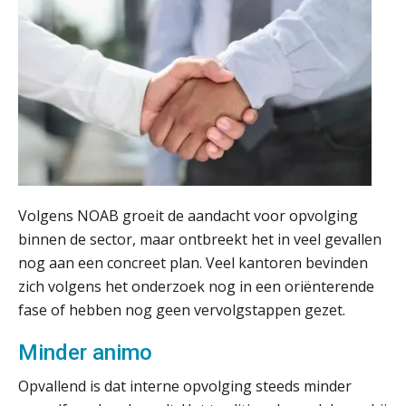
groeien naar twee keer zoveel
klanten.”
Van losse vastlegging naar
aantoonbare grip op KYC en de Wwft
Woord & Daad: “Van wildgroei naar
een structuur die iedereen begrijpt”
Scan-en-herken haalt de druk niet van
je kwartaalafsluiting. Dit wel.
Volgens NOAB groeit de aandacht voor opvolging
Uitspraak Hoge Raad: subsidie voor
binnen de sector, maar ontbreekt het in veel gevallen
tuchtrechtspraak advocatuur is
belast met btw
nog aan een concreet plan. Veel kantoren bevinden
zich volgens het onderzoek nog in een oriënterende
Informer Money genomineerd voor
Best FinTech Startup of the Year
fase of hebben nog geen vervolgstappen gezet.
België
Minder animo
Wwft-compliance in 2026: doen we
het beter dan vorig jaar?
Opvallend is dat interne opvolging steeds minder