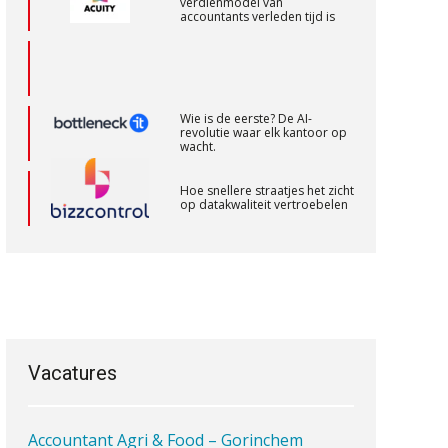
Accountant Agri & Food – Heythuysen
aaff
Wie is de eerste? De AI-
revolutie waar elk kantoor op
wacht.
Supervisor controlling & accounting
Hoe snellere straatjes het zicht
KNAV
op datakwaliteit vertroebelen
‘De accountant is essentieel
Accountant Agri & Food – Terneuzen
voor ondernemers in het mkb’
aaff
Waarom een VOF-contract net
zo belangrijk is als het zakelijk
plan zelf
Accountant – Eindhoven
aaff
Vacatures
Waarom jouw klant sneller
Accountant Agri & Food – Gorinchem
antwoordt via een app dan via
de mail
aaff