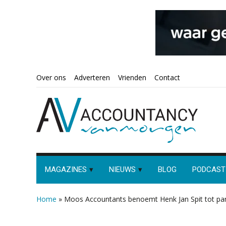
Spring
Door
Spring
Spring
Over ons
Adverteren
Vrienden
Contact
naar
naar
naar
naar
de
de
de
de
hoofdnavigatie
hoofd
eerste
voettekst
inhoud
sidebar
MAGAZINES
NIEUWS
BLOG
PODCAST
Home
»
Moos Accountants benoemt Henk Jan Spit tot pa