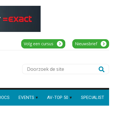
Speech to text in compliance
Accountant Agri & Food – Uden
software: zo besparen
accountants twintig minuten
aaff
per dossier
Assistent accountant Agri & Food –
Volg een cursus
Nieuwsbrief
Groningen
Risicocategorieën AI Act
blijven onderbelicht, terwijl de
aaff
verplichtingen al gelden
Doorzoek
Groeipad in de
de
samenstelpraktijk: van
Controleleider
gevorderd assistent naar
site
client manager
Scab
Automatisering heeft direct
DOCS
EVENTS
AV-TOP 50
SPECIALIST
invloed op declarabele uren
Gevorderd assistent accountant
De volgende stap in AI: HR-
BonsenReuling
assistent Loket begrijpt nu je
eigen documenten
Complimenten geven aan