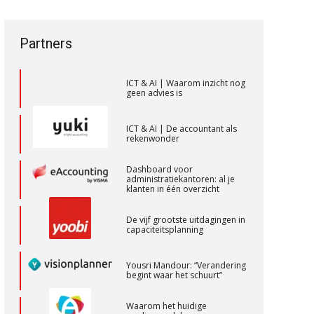
een privé-risico? De rol van de
ICT & AI | “Wie bewust kiest,
accountant bij
kiest voor
bestuurdersaansprakelijkheid
toekomstbestendigheid”
Senior Assistent Accountant, EJP Financial
Partners
ICT & AI | Waarom inzicht nog
Astronauts – Curaçao
geen advies is
PIA Group
ICT & AI | De accountant als
rekenwonder
Assistent Accountant / Relatiemanager,
Dashboard voor
Elysee Accountants
administratiekantoren: al je
klanten in één overzicht
PIA Group
De vijf grootste uitdagingen in
capaciteitsplanning
Klantadviseur Accountancy (32-40 uur)
Finnerz
Yousri Mandour: “Verandering
begint waar het schuurt”
Audit assistent
Waarom het huidige
verdienmodel van
KNAV
accountants verleden tijd is