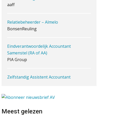
iXBRL controleren: wanneer
moet het, en waar let je op?
Relatiebeheerder – Almelo
Het herbeleggen van de
BonsenReuling
Herinvesteringsreserve (HIR) in
een
vastgoedbeleggingsfonds?
Eindverantwoordelijk Accountant
Inzicht in je organisatie: de
kracht zit in eenvoud
Samenstel (RA of AA)
PIA Group
Ketenmachtigingen centraal
beheren: zo werkt u slimmer
met eHerkenning
Zelfstandig Assistent Accountant
de autonome AI-boekhouder
Samenstelpraktijk
PIA Group
De curator klopt aan: wat
moet een accountantskantoor
afgeven bij een faillissement
van een klant?
(Senior) Assistent Accountant Audit ,
Eenvoudig bankrekeningen
Cooster Coaching Accountants –
koppelen met Twinfield, Exact
Meest gelezen
Online en Snelstart
Bilthoven/Barneveld