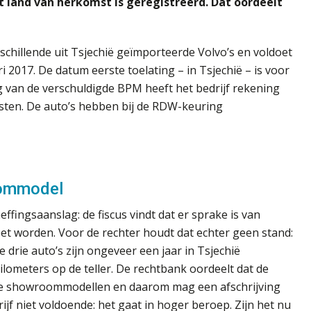
et land van herkomst is geregistreerd. Dat oordeelt
schillende uit Tsjechië geïmporteerde Volvo’s en voldoet
 2017. De datum eerste toelating – in Tsjechië – is voor
ing van de verschuldigde BPM heeft het bedrijf rekening
ijsten. De auto’s hebben bij de RDW-keuring
oommodel
ffingsaanslag: de fiscus vindt dat er sprake is van
et worden. Voor de rechter houdt dat echter geen stand:
e drie auto’s zijn ongeveer een jaar in Tsjechië
lometers op de teller. De rechtbank oordeelt dat de
ndse showroommodellen en daarom mag een afschrijving
ijf niet voldoende: het gaat in hoger beroep. Zijn het nu