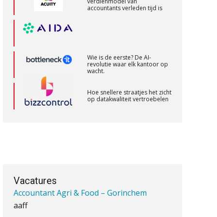
verdienmodel van
accountants verleden tijd is
PIA Group
Accountant Agri & Food – Heythuysen
aaff
Wie is de eerste? De AI-
revolutie waar elk kantoor op
wacht.
Supervisor controlling & accounting
Hoe snellere straatjes het zicht
op datakwaliteit vertroebelen
KNAV
‘De accountant is essentieel
voor ondernemers in het mkb’
Assistent accountant Agri & Food –
Groningen
Waarom een VOF-contract net
aaff
zo belangrijk is als het zakelijk
plan zelf
Vacatures
Accountant Agri & Food – Gorinchem
aaff
Waarom jouw klant sneller