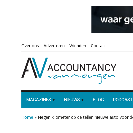
Spring
Door
Spring
Spring
Over ons
Adverteren
Vrienden
Contact
naar
naar
naar
naar
de
de
de
de
hoofdnavigatie
hoofd
eerste
voettekst
inhoud
sidebar
MAGAZINES
NIEUWS
BLOG
PODCAST
Home
»
Negen kilometer op de teller: nieuwe auto voor