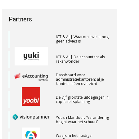
een privé-risico? De rol van de
vak veranderen
accountant bij
bestuurdersaansprakelijkheid
ICT & AI | “Wie bewust kiest,
Gevorderd Assistent Accountant –
Partners
kiest voor
toekomstbestendigheid”
Enschede
BonsenReuling
ICT & AI | Waarom inzicht nog
geen advies is
Assistent Accountant / Relatiemanager,
ICT & AI | De accountant als
rekenwonder
Elysee Accountants
PIA Group
Dashboard voor
administratiekantoren: al je
klanten in één overzicht
Gevorderd assistent accountant
De vijf grootste uitdagingen in
BonsenReuling
capaciteitsplanning
Yousri Mandour: “Verandering
(Senior) Assistent Accountant Audit ,
begint waar het schuurt”
Cooster Coaching Accountants –
Waarom het huidige
Bilthoven/Barneveld