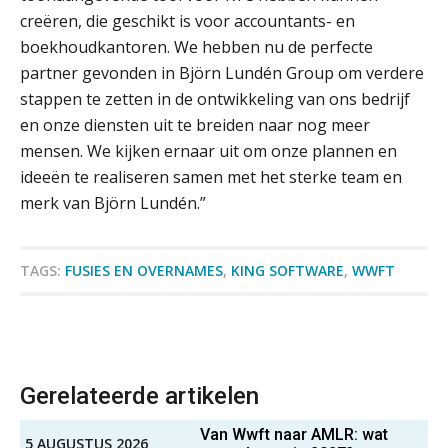
Schaalbaar IT-beheer sluit naadloos
creëren, die geschikt is voor accountants- en
aan bij het snelgroeiende Reanda
Accountant Agri & Food – Heythuysen
boekhoudkantoren. We hebben nu de perfecte
aaff
Govers bouwt aan een volwassen
partner gevonden in Björn Lundén Group om verdere
digitaal fundament voor governance,
security en AI
stappen te zetten in de ontwikkeling van ons bedrijf
Medior assistent accountant • Druten
en onze diensten uit te breiden naar nog meer
Van najagen naar verwerken:
WEA Deltaland
waarom vraagposten je proces
mensen. We kijken ernaar uit om onze plannen en
blokkeren (en hoe je dat stopt)
ideeën te realiseren samen met het sterke team en
merk van Björn Lundén.”
ICT & AI | Data als fundament voor
Accountant Agri & Food – Roosendaal
innovatie
aaff
TAGS:
FUSIES EN OVERNAMES
,
KING SOFTWARE
,
WWFT
Microsoft Copilot gebruiken? Zorg
dat je eerst SharePoint op orde hebt
Klantadviseur Accountancy (32-40 uur)
Finnerz
Terug naar het ambacht
Gerelateerde artikelen
Cyberbeveiligingswet definitief: dit
Eindverantwoordelijk Accountant Samenstel (RA
moet je accountantskantoor vóór 15
augustus geregeld hebben
of AA)
Van Wwft naar AMLR: wat
5 AUGUSTUS 2026