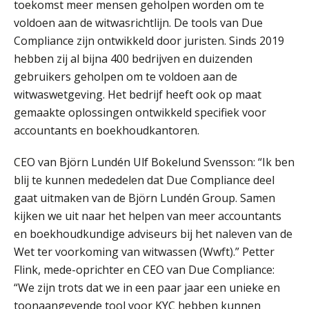
Van Wwft naar AMLR: wat verandert
toekomst meer mensen geholpen worden om te
er in 2027?
voldoen aan de witwasrichtlijn. De tools van Due
Compliance zijn ontwikkeld door juristen. Sinds 2019
Driver-based models: de essentiële
bouwstenen voor elk finance team
hebben zij al bijna 400 bedrijven en duizenden
gebruikers geholpen om te voldoen aan de
Werven op klik is willekeurig. Zo
witwaswetgeving. Het bedrijf heeft ook op maat
verminder je verloop structureel.
gemaakte oplossingen ontwikkeld specifiek voor
accountants en boekhoudkantoren.
Buy & build: urenregistratie als
verborgen EBITDA-hefboom
CEO van Björn Lundén Ulf Bokelund Svensson: “Ik ben
ABN Amro slokt NIBC op: wat deze
blij te kunnen mededelen dat Due Compliance deel
overname zegt over de
veranderende financiële markt
gaat uitmaken van de Björn Lundén Group. Samen
Accountant – Eindhoven
kijken we uit naar het helpen van meer accountants
aaff
Boekhoudlandschap sterk
gefragmenteerd, softwarekampioen
en boekhoudkundige adviseurs bij het naleven van de
ontbreekt (nog) in Europa
Wet ter voorkoming van witwassen (Wwft).” Petter
Accountant Agri & Food – Gorinchem
Hoe Hoek en Blok het
Flink, mede-oprichter en CEO van Due Compliance:
ondertekenproces drastisch
aaff
verbeterde
“We zijn trots dat we in een paar jaar een unieke en
toonaangevende tool voor KYC hebben kunnen