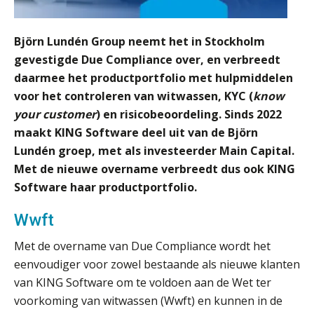
door Amerikaanse belastingwet
Het functiegemak van de INT bij
Björn Lundén Group neemt het in Stockholm
adviezen over en aangiften van erf-
en schenkbelasting.
gevestigde Due Compliance over, en verbreedt
daarmee het productportfolio met hulpmiddelen
Zomer. Tijd om je loopbaan onder
voor het controleren van witwassen, KYC (
know
de loep te nemen.
your customer
) en risicobeoordeling. Sinds 2022
Q Home: DAC7-compliant opschalen
maakt KING Software deel uit van de Björn
als verhuurplatform voor
vakantiewoningen
Lundén groep, met als investeerder Main Capital.
Met de nieuwe overname verbreedt dus ook KING
5 signalen dat jouw relatiebeheer
Software haar productportfolio.
niet meer werkt (en hoe je dat oplost)
Wwft
Met de overname van Due Compliance wordt het
eenvoudiger voor zowel bestaande als nieuwe klanten
Fusies en overnames | Met
waardebepalingen bedrijfsadvies
van KING Software om te voldoen aan de Wet ter
dichter bij de ondernemer
voorkoming van witwassen (Wwft) en kunnen in de