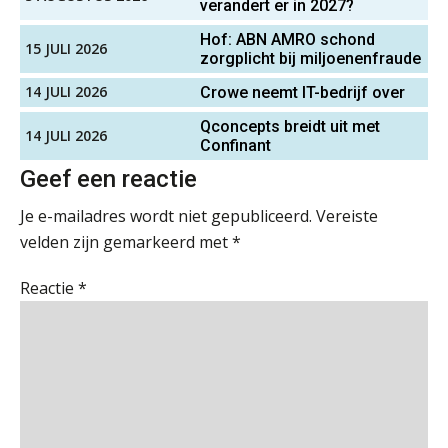
verandert er in 2027?
PIA Group
Waarom SharePoint en Copilot je de
inzichten op klantdossiers schuldig
blijven
Hof: ABN AMRO schond
15 JULI 2026
zorgplicht bij miljoenenfraude
(Senior) Assistent Accountant Audit , Cooster
“Waarom CRM in de accountancy
14 JULI 2026
Crowe neemt IT-bedrijf over
vaak meer ruis dan overzicht brengt”
Coaching Accountants – Bilthoven/Barneveld
PIA Group
Qconcepts breidt uit met
14 JULI 2026
ICT & AI | “Accountancywerk
Confinant
verandert sneller dan de meeste
kantoren beseffen”
Geef een reactie
Senior assistent accountant | samenstel
De cijfers kloppen. Maar klopt de
Je e-mailadres wordt niet gepubliceerd.
Vereiste
Scab
cultuur ook?
velden zijn gemarkeerd met
*
De mensen achter de loonstrook: in
Reactie
*
Supervisor controlling & accounting
gesprek met Susan Hendriks
KNAV
Klanten soepel bedienen met AFAS
SB
Corporate Finance Advisor
KNAV