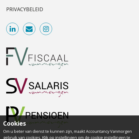
Van najagen naar verwerken:
aaff
PRIVACYBELEID
waarom vraagposten je proces
blokkeren (en hoe je dat stopt)
Gevorderd Assistent Accountant
ICT & AI | Data als fundament voor
innovatie
BonsenReuling
Microsoft Copilot gebruiken? Zorg
dat je eerst SharePoint op orde hebt
Senior Assistent Accountant, EJP Financial
Astronauts – Curaçao
Terug naar het ambacht
PIA Group
Cyberbeveiligingswet definitief: dit
moet je accountantskantoor vóór 15
Accountant – Eindhoven
augustus geregeld hebben
aaff
Waarom SharePoint en Copilot je de
inzichten op klantdossiers schuldig
blijven
Accountant Agri & Food – Gorinchem
Cookies
“Waarom CRM in de accountancy
aaff
Om u beter van dienst te kunnen zijn, maakt Accountancy Vanmorgen
vaak meer ruis dan overzicht brengt”
gebruik van cookies. Klik op instellingen om de cookie instellingen te