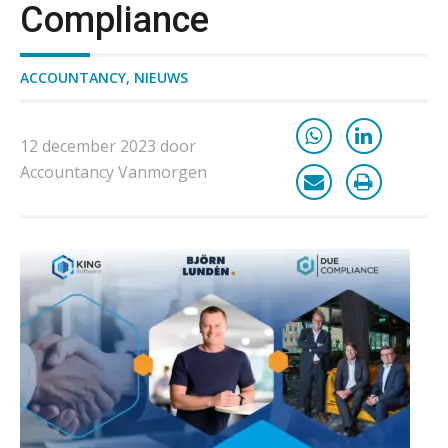
Compliance
België
Wwft-compliance in 2026: doen we
het beter dan vorig jaar?
ACCOUNTANCY
,
NIEUWS
ICT & AI | Volledig automatische
factuurverwerking: zo kom je er
12 december 2023 door
Accountancy Vanmorgen
Hierom zijn webshopondernemers
extra kwetsbaar voor
boekhoudfouten
Blog | Aandachtspunten bij de
transitie in verband met de Wet
toekomst pensioenen voor de
werkgever
Verstoorde arbeidsrelatie als
ontslaggrond: zo begeleid je jouw
klant
Duizenden Nederlanders in de knel