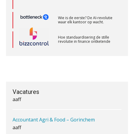
aaff
Wie is de eerste? De AI-revolutie
waar elk kantoor op wacht.
Gevorderd Assistent Accountant
BonsenReuling
Hoe standaardisering de stille
revolutie in finance ontketende
Senior Assistent Accountant, EJP Financial
‘De accountant is essentieel voor
ondernemers in het mkb’
Astronauts – Curaçao
PIA Group
Waarom een VOF-contract net zo
belangrijk is als het zakelijk plan zelf
Accountant – Eindhoven
Vacatures
aaff
Waarom jouw klant sneller
antwoordt via een app dan via de
Accountant Agri & Food – Gorinchem
mail
aaff
iXBRL controleren: wanneer moet