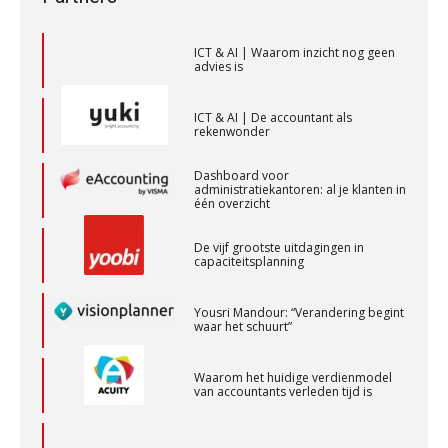
ICT & AI | Waarom inzicht nog geen
advies is
Audit assistent
KNAV
ICT & AI | De accountant als
rekenwonder
Assistent accountant Agri & Food – Groningen
Dashboard voor
administratiekantoren: al je klanten in
aaff
één overzicht
De vijf grootste uitdagingen in
Controleleider
capaciteitsplanning
Scab
Yousri Mandour: “Verandering begint
waar het schuurt”
Relatiebeheerder
Waarom het huidige verdienmodel
BonsenReuling
van accountants verleden tijd is
Accountant Agri & Food – Terneuzen