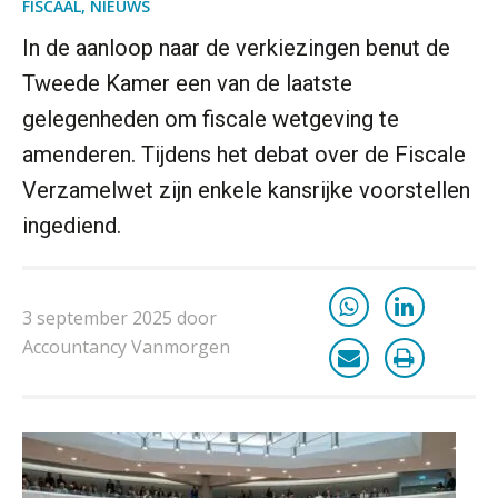
FISCAAL
,
NIEUWS
Inzicht in je organisatie: de kracht zit
in eenvoud
In de aanloop naar de verkiezingen benut de
Tweede Kamer een van de laatste
Ketenmachtigingen centraal beheren:
zo werkt u slimmer met eHerkenning
gelegenheden om fiscale wetgeving te
amenderen. Tijdens het debat over de Fiscale
de autonome AI-boekhouder
Verzamelwet zijn enkele kansrijke voorstellen
ingediend.
De curator klopt aan: wat moet een
accountantskantoor afgeven bij een
faillissement van een klant?
Eenvoudig bankrekeningen koppelen
met Twinfield, Exact Online en
3 september 2025 door
Snelstart
Accountancy Vanmorgen
Van Mook: “Met Minox Focus wil ik
groeien naar twee keer zoveel
klanten.”
Van losse vastlegging naar
aantoonbare grip op KYC en de Wwft