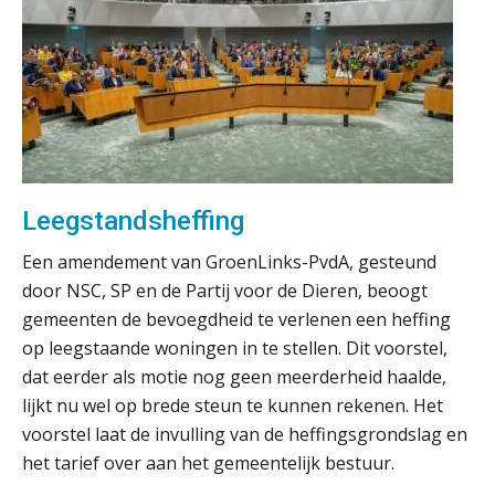
Woord & Daad: “Van wildgroei naar
een structuur die iedereen begrijpt”
Scan-en-herken haalt de druk niet van
je kwartaalafsluiting. Dit wel.
Uitspraak Hoge Raad: subsidie voor
tuchtrechtspraak advocatuur is
belast met btw
Leegstandsheffing
Informer Money genomineerd voor
Best FinTech Startup of the Year
Een amendement van GroenLinks-PvdA, gesteund
België
door NSC, SP en de Partij voor de Dieren, beoogt
Wwft-compliance in 2026: doen we
gemeenten de bevoegdheid te verlenen een heffing
het beter dan vorig jaar?
op leegstaande woningen in te stellen. Dit voorstel,
dat eerder als motie nog geen meerderheid haalde,
ICT & AI | Volledig automatische
factuurverwerking: zo kom je er
lijkt nu wel op brede steun te kunnen rekenen. Het
voorstel laat de invulling van de heffingsgrondslag en
Hierom zijn webshopondernemers
extra kwetsbaar voor
het tarief over aan het gemeentelijk bestuur.
boekhoudfouten