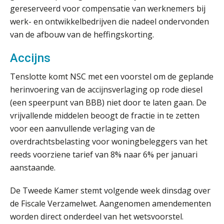
gereserveerd voor compensatie van werknemers bij
5 signalen dat jouw relatiebeheer
werk- en ontwikkelbedrijven die nadeel ondervonden
niet meer werkt (en hoe je dat oplost)
van de afbouw van de heffingskorting.
Accijns
Tenslotte komt NSC met een voorstel om de geplande
Fusies en overnames | Met
waardebepalingen bedrijfsadvies
herinvoering van de accijnsverlaging op rode diesel
dichter bij de ondernemer
(een speerpunt van BBB) niet door te laten gaan. De
Van Wwft naar AMLR: wat verandert
vrijvallende middelen beoogt de fractie in te zetten
er in 2027?
voor een aanvullende verlaging van de
overdrachtsbelasting voor woningbeleggers van het
Driver-based models: de essentiële
reeds voorziene tarief van 8% naar 6% per januari
bouwstenen voor elk finance team
aanstaande.
Werven op klik is willekeurig. Zo
verminder je verloop structureel.
De Tweede Kamer stemt volgende week dinsdag over
de Fiscale Verzamelwet. Aangenomen amendementen
Buy & build: urenregistratie als
worden direct onderdeel van het wetsvoorstel.
verborgen EBITDA-hefboom