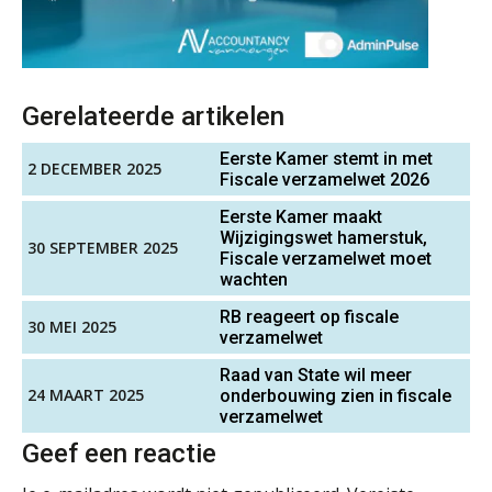
Senior Assistent Accountant, EJP Financial
Microsoft Copilot gebruiken? Zorg
Astronauts – Curaçao
dat je eerst SharePoint op orde hebt
PIA Group
Gerelateerde artikelen
Terug naar het ambacht
Senior assistent accountant | samenstel
Eerste Kamer stemt in met
2 DECEMBER 2025
Fiscale verzamelwet 2026
Scab
Cyberbeveiligingswet definitief: dit
moet je accountantskantoor vóór 15
Eerste Kamer maakt
augustus geregeld hebben
Wijzigingswet hamerstuk,
30 SEPTEMBER 2025
Fiscale verzamelwet moet
Waarom SharePoint en Copilot je de
Supervisor controlling & accounting
inzichten op klantdossiers schuldig
wachten
KNAV
blijven
RB reageert op fiscale
30 MEI 2025
verzamelwet
“Waarom CRM in de accountancy
vaak meer ruis dan overzicht brengt”
Accountant Agri & Food – Gorinchem
Raad van State wil meer
aaff
24 MAART 2025
onderbouwing zien in fiscale
ICT & AI | “Accountancywerk
verzamelwet
verandert sneller dan de meeste
kantoren beseffen”
Geef een reactie
Junior manager audit
De cijfers kloppen. Maar klopt de