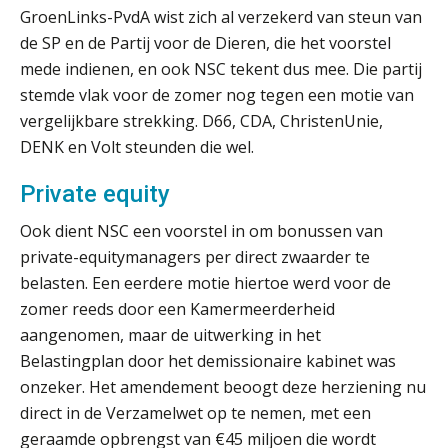
Blog | Aandachtspunten bij de
GroenLinks-PvdA wist zich al verzekerd van steun van
transitie in verband met de Wet
toekomst pensioenen voor de
de SP en de Partij voor de Dieren, die het voorstel
werkgever
mede indienen, en ook NSC tekent dus mee. Die partij
stemde vlak voor de zomer nog tegen een motie van
vergelijkbare strekking. D66, CDA, ChristenUnie,
DENK en Volt steunden die wel.
Verstoorde arbeidsrelatie als
ontslaggrond: zo begeleid je jouw
klant
Private equity
Duizenden Nederlanders in de knel
Ook dient NSC een voorstel in om bonussen van
door Amerikaanse belastingwet
private-equitymanagers per direct zwaarder te
Het functiegemak van de INT bij
belasten. Een eerdere motie hiertoe werd voor de
adviezen over en aangiften van erf-
zomer reeds door een Kamermeerderheid
en schenkbelasting.
aangenomen, maar de uitwerking in het
Zomer. Tijd om je loopbaan onder
Belastingplan door het demissionaire kabinet was
de loep te nemen.
onzeker. Het amendement beoogt deze herziening nu
Q Home: DAC7-compliant opschalen
direct in de Verzamelwet op te nemen, met een
als verhuurplatform voor
geraamde opbrengst van €45 miljoen die wordt
vakantiewoningen