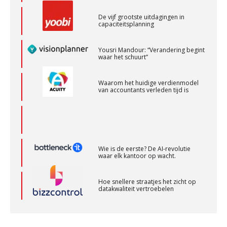
De vijf grootste uitdagingen in
capaciteitsplanning
Senior Assistent Accountant – Kesteren
Yousri Mandour: “Verandering begint
WEA Deltaland
waar het schuurt”
Waarom het huidige verdienmodel
Gevorderd Assistent Accountant Audit
van accountants verleden tijd is
PIA Group
Relatiebeheerder – Almelo
BonsenReuling
Wie is de eerste? De AI-revolutie
waar elk kantoor op wacht.
Assistent accountant Agri & Food – Groningen
Hoe snellere straatjes het zicht op
datakwaliteit vertroebelen
aaff
‘De accountant is essentieel voor
ondernemers in het mkb’
Accountant Agri & Food – Terneuzen