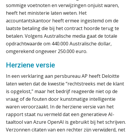
sommige voetnoten en verwijzingen onjuist waren,
Duizenden Nederlanders in de knel
heeft het ministerie laten weten. Het
door Amerikaanse belastingwet
accountantskantoor heeft ermee ingestemd om de
laatste betaling die bij het contract hoorde terug te
Het functiegemak van de INT bij
adviezen over en aangiften van erf-
betalen. Volgens Australische media gaat de totale
en schenkbelasting.
opdrachtwaarde om 440.000 Australische dollar,
Zomer. Tijd om je loopbaan onder
omgerekend ongeveer 250.000 euro.
de loep te nemen.
Herziene versie
Q Home: DAC7-compliant opschalen
als verhuurplatform voor
In een verklaring aan persbureau AP heeft Deloitte
vakantiewoningen
laten weten dat de kwestie “rechtstreeks met de klant
5 signalen dat jouw relatiebeheer
is opgelost,” maar het bedrijf reageerde niet op de
niet meer werkt (en hoe je dat oplost)
vraag of de fouten door kunstmatige intelligentie
waren veroorzaakt. In de herziene versie van het
rapport staat nu vermeld dat een generatieve AI-
taaltool van Azure OpenAI is gebruikt bij het schrijven.
Fusies en overnames | Met
waardebepalingen bedrijfsadvies
Verzonnen citaten van een rechter zijn verwijderd, net