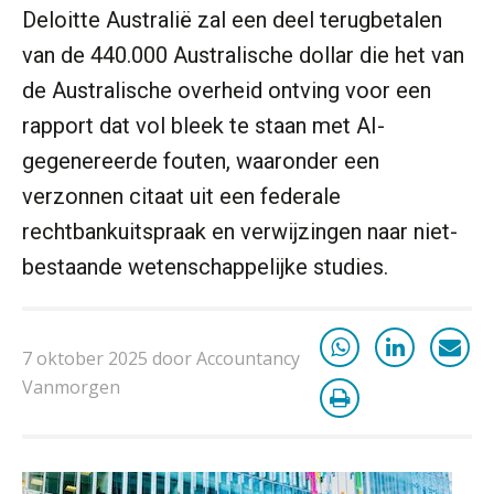
Deloitte Australië zal een deel terugbetalen
De curator klopt aan: wat moet een
accountantskantoor afgeven bij een
van de 440.000 Australische dollar die het van
faillissement van een klant?
de Australische overheid ontving voor een
Eenvoudig bankrekeningen koppelen
met Twinfield, Exact Online en
rapport dat vol bleek te staan met AI-
Snelstart
gegenereerde fouten, waaronder een
Van Mook: “Met Minox Focus wil ik
groeien naar twee keer zoveel
verzonnen citaat uit een federale
klanten.”
rechtbankuitspraak en verwijzingen naar niet-
Van losse vastlegging naar
aantoonbare grip op KYC en de Wwft
bestaande wetenschappelijke studies.
Woord & Daad: “Van wildgroei naar
een structuur die iedereen begrijpt”
7 oktober 2025 door Accountancy
Vanmorgen
Scan-en-herken haalt de druk niet van
je kwartaalafsluiting. Dit wel.
Uitspraak Hoge Raad: subsidie voor
tuchtrechtspraak advocatuur is
belast met btw