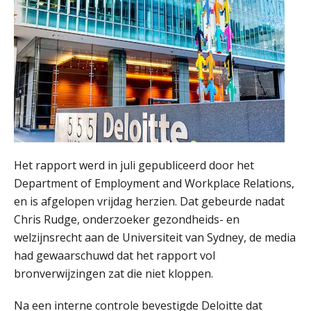
Informer Money genomineerd voor
Best FinTech Startup of the Year
België
Wwft-compliance in 2026: doen we
het beter dan vorig jaar?
ICT & AI | Volledig automatische
factuurverwerking: zo kom je er
Hierom zijn webshopondernemers
extra kwetsbaar voor
Het rapport werd in juli gepubliceerd door het
boekhoudfouten
Department of Employment and Workplace Relations,
Blog | Aandachtspunten bij de
en is afgelopen vrijdag herzien. Dat gebeurde nadat
transitie in verband met de Wet
toekomst pensioenen voor de
Chris Rudge, onderzoeker gezondheids- en
werkgever
welzijnsrecht aan de Universiteit van Sydney, de media
had gewaarschuwd dat het rapport vol
bronverwijzingen zat die niet kloppen.
Verstoorde arbeidsrelatie als
ontslaggrond: zo begeleid je jouw
Na een interne controle bevestigde Deloitte dat
klant