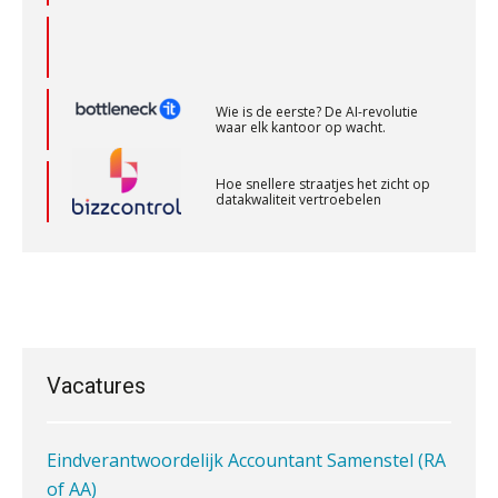
Scab
Wie is de eerste? De AI-revolutie
Gevorderd assistent accountant
waar elk kantoor op wacht.
BonsenReuling
Hoe snellere straatjes het zicht op
datakwaliteit vertroebelen
Audit assistent
KNAV
‘De accountant is essentieel voor
ondernemers in het mkb’
Zelfstandig Assistent Accountant
Waarom een VOF-contract net zo
belangrijk is als het zakelijk plan zelf
Samenstelpraktijk
PIA Group
Vacatures
Eindverantwoordelijk Accountant Samenstel (RA
Waarom jouw klant sneller
antwoordt via een app dan via de
of AA)
mail