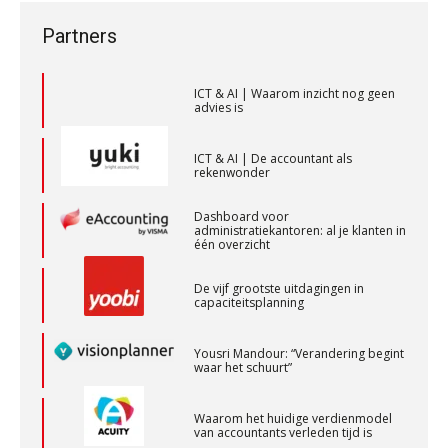
aaff
bestuurdersaansprakelijkheid
ICT & AI | “Wie bewust kiest, kiest
voor toekomstbestendigheid”
Partners
Accountant Agri & Food – Heythuysen
ICT & AI | Waarom inzicht nog geen
aaff
advies is
ICT & AI | De accountant als
rekenwonder
Relatiebeheerder – Almelo
BonsenReuling
Dashboard voor
administratiekantoren: al je klanten in
één overzicht
Accountant Agri & Food – Terneuzen
De vijf grootste uitdagingen in
aaff
capaciteitsplanning
Yousri Mandour: “Verandering begint
Medior assistent accountant • Druten
waar het schuurt”
WEA Deltaland
Waarom het huidige verdienmodel
van accountants verleden tijd is
Senior assistent accountant | samenstel