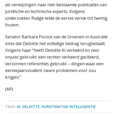
dichter bij de ondernemer
als verwijzingen naar niet-bestaande publicaties van
juridische en technische experts. Volgens
Van Wwft naar AMLR: wat verandert
er in 2027?
onderzoeker Rudge telde de eerste versie tot twintig
fouten.
Driver-based models: de essentiële
bouwstenen voor elk finance team
Senator Barbara Pocock van de Groenen in Australië
eiste dat Deloitte het volledige bedrag terugbetaalt.
Werven op klik is willekeurig. Zo
verminder je verloop structureel.
Volgens haar “heeft Deloitte AI verkeerd en zeer
onjuist gebruikt: een rechter verkeerd geciteerd,
Buy & build: urenregistratie als
verzonnen referenties gebruikt – dingen waar een
verborgen EBITDA-hefboom
eerstejaarsstudent zware problemen voor zou
krijgen.”
ABN Amro slokt NIBC op: wat deze
overname zegt over de
veranderende financiële markt
(AP)
Boekhoudlandschap sterk
Zelfstandig Assistent Accountant
gefragmenteerd, softwarekampioen
Samenstelpraktijk
ontbreekt (nog) in Europa
TAGS:
AI
,
DELOITTE
,
KUNSTMATIGE INTELLIGENTIE
PIA Group
Hoe Hoek en Blok het
ondertekenproces drastisch