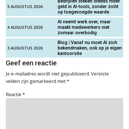
Bedrijven steken steeds meer
moet je accountantskantoor vóór 15
augustus geregeld hebben
aaff
5 AUGUSTUS 2026
geld in AI-tools, zonder zicht
op toegevoegde waarde
Waarom SharePoint en Copilot je de
inzichten op klantdossiers schuldig
AI neemt werk over, maar
blijven
Senior Assistent Accountant, EJP Financial
4 AUGUSTUS 2026
maakt medewerkers niet
Astronauts – Curaçao
zomaar overbodig
“Waarom CRM in de accountancy
PIA Group
vaak meer ruis dan overzicht brengt”
Blog | Vanaf nu moet AI zich
3 AUGUSTUS 2026
bekendmaken, ook op je eigen
ICT & AI | “Accountancywerk
kantoorsite
verandert sneller dan de meeste
Accountant Agri & Food – Gorinchem
kantoren beseffen”
Geef een reactie
aaff
Je e-mailadres wordt niet gepubliceerd.
Vereiste
De cijfers kloppen. Maar klopt de
cultuur ook?
velden zijn gemarkeerd met
*
Senior Assistent Accountant – Kesteren
De mensen achter de loonstrook: in
Reactie
*
WEA Deltaland
gesprek met Susan Hendriks
Klanten soepel bedienen met AFAS
Supervisor controlling & accounting
SB
KNAV