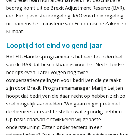
Hierom zijn webshopondernemers
bedrag komt uit de Brexit Adjustment Reserve (BAR),
extra kwetsbaar voor
boekhoudfouten
een Europese steunregeling. RVO voert die regeling
Blog | Aandachtspunten bij de
uit namens het ministerie van Economische Zaken en
transitie in verband met de Wet
Klimaat.
toekomst pensioenen voor de
werkgever
Looptijd tot eind volgend jaar
Het EU-Handelsprogramma is het eerste onderdeel
Verstoorde arbeidsrelatie als
van de BAR dat beschikbaar is voor het Nederlandse
ontslaggrond: zo begeleid je jouw
bedrijfsleven. Later volgen nog twee
klant
compensatieregelingen voor bedrijven die geraakt
Duizenden Nederlanders in de knel
zijn door Brexit. Programmamanager Marijn Leijten
door Amerikaanse belastingwet
hoopt dat bedrijven die daar recht op hebben zich zo
Het functiegemak van de INT bij
snel mogelijk aanmelden. ‘We gaan in gesprek met
adviezen over en aangiften van erf-
deelnemers om vast te stellen wat zij nodig hebben.
en schenkbelasting.
Op basis daarvan ontwikkelen wij gepaste
Zomer. Tijd om je loopbaan onder
ondersteuning. Zitten ondernemers in een
de loep te nemen.
oriëntatiefase? Dan willen ze mogelijk advies over hun