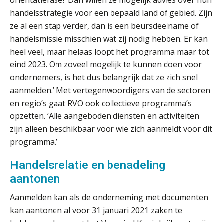
Q Home: DAC7-compliant opschalen
handelsstrategie voor een bepaald land of gebied. Zijn
als verhuurplatform voor
ze al een stap verder, dan is een beursdeelname of
vakantiewoningen
handelsmissie misschien wat zij nodig hebben. Er kan
5 signalen dat jouw relatiebeheer
heel veel, maar helaas loopt het programma maar tot
niet meer werkt (en hoe je dat oplost)
eind 2023. Om zoveel mogelijk te kunnen doen voor
ondernemers, is het dus belangrijk dat ze zich snel
aanmelden.’ Met vertegenwoordigers van de sectoren
en regio’s gaat RVO ook collectieve programma’s
Fusies en overnames | Met
opzetten. ‘Alle aangeboden diensten en activiteiten
waardebepalingen bedrijfsadvies
dichter bij de ondernemer
zijn alleen beschikbaar voor wie zich aanmeldt voor dit
programma.’
Van Wwft naar AMLR: wat verandert
er in 2027?
Handelsrelatie en benadeling
Driver-based models: de essentiële
aantonen
bouwstenen voor elk finance team
Aanmelden kan als de onderneming met documenten
Werven op klik is willekeurig. Zo
kan aantonen al voor 31 januari 2021 zaken te
verminder je verloop structureel.