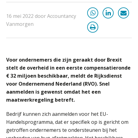
Van losse vastlegging naar
aantoonbare grip op KYC en de Wwft
16 mei 2022 door Accountancy
Vanmorgen
Woord & Daad: “Van wildgroei naar
een structuur die iedereen begrijpt”
Scan-en-herken haalt de druk niet van
je kwartaalafsluiting. Dit wel.
Voor ondernemers die zijn geraakt door Brexit
Uitspraak Hoge Raad: subsidie voor
stelt de overheid in een eerste compensatieronde
tuchtrechtspraak advocatuur is
belast met btw
€ 32 miljoen beschikbaar, meldt de Rijksdienst
Informer Money genomineerd voor
voor Ondernemend Nederland (RVO). Snel
Best FinTech Startup of the Year
aanmelden is gewenst omdat het een
België
maatwerkregeling betreft.
Wwft-compliance in 2026: doen we
het beter dan vorig jaar?
Bedrijf kunnen zich aanmelden voor het EU-
Handelsprogramma, dat er specifiek op is gericht om
ICT & AI | Volledig automatische
getroffen ondernemers te ondersteunen bij het
factuurverwerking: zo kom je er
verbreden van hun afzetmarkten. Het beschikbare