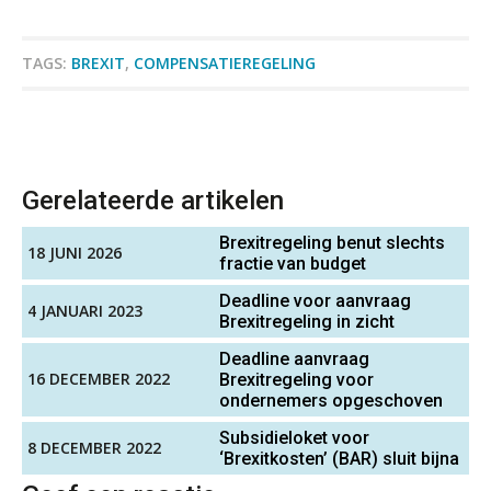
blokkeren (en hoe je dat stopt)
ICT & AI | Data als fundament voor
Eindverantwoordelijk Accountant Samenstel (RA
TAGS:
BREXIT
,
COMPENSATIEREGELING
innovatie
of AA)
PIA Group
Microsoft Copilot gebruiken? Zorg
dat je eerst SharePoint op orde hebt
Medior assistent accountant • Druten
Gerelateerde artikelen
Terug naar het ambacht
WEA Deltaland
Brexitregeling benut slechts
18 JUNI 2026
Cyberbeveiligingswet definitief: dit
fractie van budget
moet je accountantskantoor vóór 15
Supervisor controlling & accounting
augustus geregeld hebben
Deadline voor aanvraag
4 JANUARI 2023
KNAV
Brexitregeling in zicht
Waarom SharePoint en Copilot je de
inzichten op klantdossiers schuldig
blijven
Deadline aanvraag
16 DECEMBER 2022
Brexitregeling voor
Accountant Agri & Food – Gorinchem
ondernemers opgeschoven
“Waarom CRM in de accountancy
aaff
vaak meer ruis dan overzicht brengt”
Subsidieloket voor
8 DECEMBER 2022
‘Brexitkosten’ (BAR) sluit bijna
ICT & AI | “Accountancywerk
verandert sneller dan de meeste