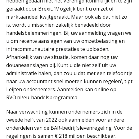
hebben gedaan met het Verenigd Koninkrijk en te zijn
geraakt door Brexit. ‘Mogelijk bent u omzet of
Buy & build: urenregistratie als
verborgen EBITDA-hefboom
marktaandeel kwijtgeraakt. Maar ook als dat niet zo
is, wordt u misschien zakelijk benadeeld door
ABN Amro slokt NIBC op: wat deze
handelsbelemmeringen. Bij uw aanmelding vragen we
overname zegt over de
veranderende financiële markt
u om recente aanslagen van uw omzetbelasting en
intracommunautaire prestaties te uploaden.
Boekhoudlandschap sterk
gefragmenteerd, softwarekampioen
Afhankelijk van uw situatie, komen daar nog uw
Gevorderd assistent accountant
ontbreekt (nog) in Europa
douaneaanslagen bij. Kunt u die niet zelf uit uw
BonsenReuling
Hoe Hoek en Blok het
administratie halen, dan zou u dat met een telefoontje
ondertekenproces drastisch
verbeterde
naar uw accountant snel moeten kunnen regelen’, tipt
Registeraccountant, EJP Financial Astronauts –
Leijten ondernemers. Aanmelden kan online op
Schaalbaar IT-beheer sluit naadloos
‘s-Hertogenbosch
aan bij het snelgroeiende Reanda
RVO.nl/eu-handelsprogramma.
PIA Group
Govers bouwt aan een volwassen
Naar verwachting kunnen ondernemers zich in de
digitaal fundament voor governance,
security en AI
tweede helft van 2022 ook aanmelden voor andere
Gevorderd Assistent Accountant Audit
onderdelen van de BAR-bedrijfslevenregeling. Voor de
Van najagen naar verwerken:
PIA Group
waarom vraagposten je proces
regelingen is samen € 218 miljoen beschikbaar.