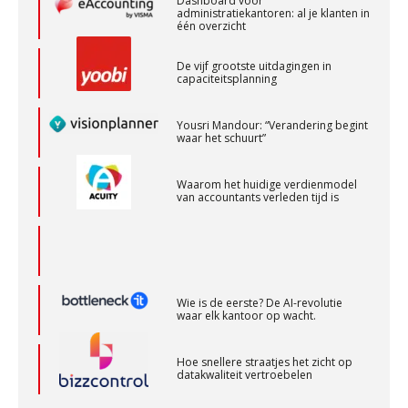
Dashboard voor
administratiekantoren: al je klanten in
één overzicht
Accountant Agri & Food – Terneuzen
De vijf grootste uitdagingen in
aaff
capaciteitsplanning
Yousri Mandour: “Verandering begint
Senior Assistent Accountant, EJP Financial
waar het schuurt”
Astronauts – Curaçao
PIA Group
Waarom het huidige verdienmodel
van accountants verleden tijd is
Accountant Agri & Food – Uden
aaff
Wie is de eerste? De AI-revolutie
waar elk kantoor op wacht.
Assistent accountant Agri & Food – Groningen
aaff
Hoe snellere straatjes het zicht op
datakwaliteit vertroebelen