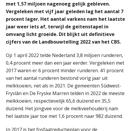
met 1,57 miljoen nagenoeg gelijk gebleven.
Vergeleken met vijf jaar geleden lag het aantal 7
Waarom een VOF-contract net zo
procent lager. Het aantal varkens nam het laatste
belangrijk is als het zakelijk plan zelf
jaar weer iets af, terwijl de geitenstapel in
omvang licht groeide.
Dit blijkt uit definitieve
cijfers van de Landbouwtelling 2022 van het CBS.
Waarom jouw klant sneller
Op 1 april 2022 telde Nederland 3,8 miljoen runderen,
antwoordt via een app dan via de
mail
0,4 procent meer dan een jaar eerder. Vergeleken met
2017 waren er 6 procent minder runderen. 41 procent
iXBRL controleren: wanneer moet
het, en waar let je op?
van het aantal runderen bestond vorig jaar uit
melkkoeien, net als in 2021. De gemeenten Sûdwest-
Het herbeleggen van de
Fryslân en De Fryske Marren telden in 2022 de meeste
Herinvesteringsreserve (HIR) in een
vastgoedbeleggingsfonds?
melkkoeien, respectievelijk 65,6 duizend en 35,5
Je helpt klanten met hun
duizend. Het jongvee voor de melkveehouderij nam
administratie — maar hoe zit het met
het laatste jaar toe met 1,6 procent naar 982 duizend.
die van jouzelf?
Ketenmachtigingen centraal beheren:
In 2017 is het fosfaatreductieplan voor de