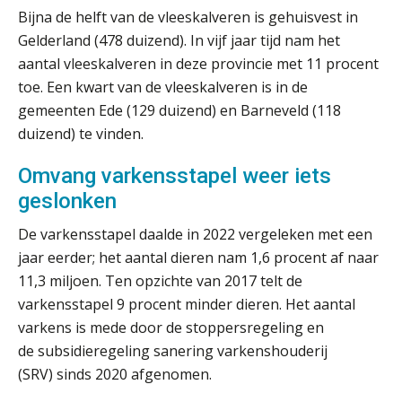
Bijna de helft van de vleeskalveren is gehuisvest in
Gelderland (478 duizend). In vijf jaar tijd nam het
Verstoorde arbeidsrelatie als
aantal vleeskalveren in deze provincie met 11 procent
ontslaggrond: zo begeleid je jouw
klant
toe. Een kwart van de vleeskalveren is in de
gemeenten Ede (129 duizend) en Barneveld (118
Duizenden Nederlanders in de knel
duizend) te vinden.
door Amerikaanse belastingwet
Omvang varkensstapel weer iets
Het functiegemak van de INT bij
adviezen over en aangiften van erf-
geslonken
en schenkbelasting.
De varkensstapel daalde in 2022 vergeleken met een
Zomer. Tijd om je loopbaan onder
de loep te nemen.
jaar eerder; het aantal dieren nam 1,6 procent af naar
11,3 miljoen. Ten opzichte van 2017 telt de
Q Home: DAC7-compliant opschalen
varkensstapel 9 procent minder dieren. Het aantal
als verhuurplatform voor
vakantiewoningen
varkens is mede door de stoppersregeling en
de subsidieregeling sanering varkenshouderij
5 signalen dat jouw relatiebeheer
niet meer werkt (en hoe je dat oplost)
(SRV) sinds 2020 afgenomen.