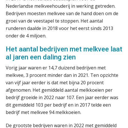
zo werkt u slimmer met eHerkenning
Nederlandse melkveehouderij in werking getreden.
Bedrijven moesten melkvee van de hand doen om de
de autonome AI-boekhouder
groei van de veestapel te stoppen. Het aantal
runderen daalde in 2018 voor het eerst sinds 2013
De curator klopt aan: wat moet een
onder de 4 miljoen.
accountantskantoor afgeven bij een
faillissement van een klant?
Het aantal bedrijven met melkvee laat
Eenvoudig bankrekeningen koppelen
met Twinfield, Exact Online en
al jaren een daling zien
Snelstart
Vorig jaar waren er 14,7 duizend bedrijven met
Van Mook: “Met Minox Focus wil ik
groeien naar twee keer zoveel
melkvee, 3 procent minder dan in 2021. Ten opzichte
klanten.”
van vijf jaar eerder is dat met bijna 20 procent
afgenomen. Het gemiddeld aantal melkkoeien per
Van losse vastlegging naar
aantoonbare grip op KYC en de Wwft
bedrijf groeide in 2022 naar 107. Een jaar eerder was
dit gemiddeld 103 per bedrijf en in 2017 telde een
Woord & Daad: “Van wildgroei naar
bedrijf met melkvee 94 melkkoeien.
een structuur die iedereen begrijpt”
De grootste bedrijven waren in 2022 met gemiddeld
Te veel tijd kwijt aan