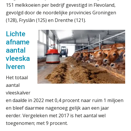
factuurverwerking? Dit is hoe AI het
151 melkkoeien per bedrijf gevestigd in Flevoland,
oplost
gevolgd door de noordelijke provincies Groningen
Uitspraak Hoge Raad: subsidie voor
(128), Fryslân (125) en Drenthe (121).
tuchtrechtspraak advocatuur is
belast met btw
Lichte
Informer Money genomineerd voor
Best FinTech Startup of the Year
afname
België
aantal
Wwft-compliance in 2026: doen we
vleeska
het beter dan vorig jaar?
lveren
ICT & AI | Volledig automatische
Het totaal
factuurverwerking: zo kom je er
aantal
vleeskalver
Hierom zijn webshopondernemers
extra kwetsbaar voor
en daalde in 2022 met 0,4 procent naar ruim 1 miljoen
boekhoudfouten
en bleef daarmee nagenoeg gelijk aan een jaar
Blog | Aandachtspunten bij de
transitie in verband met de Wet
eerder. Vergeleken met 2017 is het aantal wel
toekomst pensioenen voor de
werkgever
toegenomen; met 9 procent.