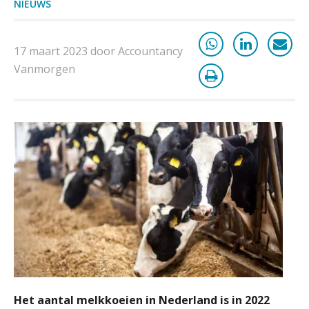
NIEUWS
De vijf grootste uitdagingen in
capaciteitsplanning
17 maart 2023 door Accountancy
Vanmorgen
Yousri Mandour: “Verandering begint
waar het schuurt”
Waarom het huidige verdienmodel
van accountants verleden tijd is
Wie is de eerste? De AI-revolutie
waar elk kantoor op wacht.
Hoe standaardisering de stille
revolutie in finance ontketende
Het aantal melkkoeien in Nederland is in 2022
‘De accountant is essentieel voor
ondernemers in het mkb’