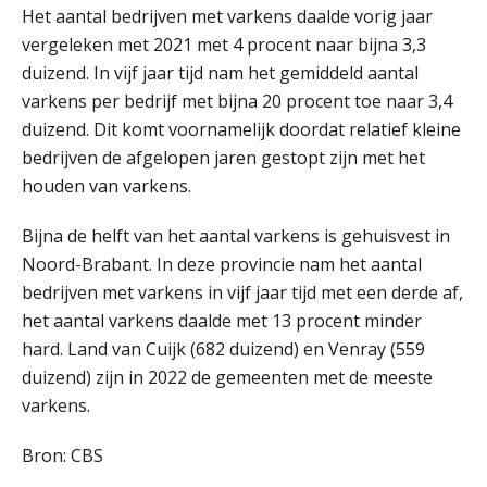
Het aantal bedrijven met varkens daalde vorig jaar
vergeleken met 2021 met 4 procent naar bijna 3,3
duizend. In vijf jaar tijd nam het gemiddeld aantal
Fusies en overnames | Met
waardebepalingen bedrijfsadvies
varkens per bedrijf met bijna 20 procent toe naar 3,4
dichter bij de ondernemer
duizend. Dit komt voornamelijk doordat relatief kleine
bedrijven de afgelopen jaren gestopt zijn met het
Van Wwft naar AMLR: wat verandert
er in 2027?
houden van varkens.
Driver-based models: de essentiële
Bijna de helft van het aantal varkens is gehuisvest in
bouwstenen voor elk finance team
Noord-Brabant. In deze provincie nam het aantal
bedrijven met varkens in vijf jaar tijd met een derde af,
Werven op klik is willekeurig. Zo
verminder je verloop structureel.
het aantal varkens daalde met 13 procent minder
hard. Land van Cuijk (682 duizend) en Venray (559
Buy & build: urenregistratie als
duizend) zijn in 2022 de gemeenten met de meeste
verborgen EBITDA-hefboom
varkens.
ABN Amro slokt NIBC op: wat deze
overname zegt over de
Bron: CBS
veranderende financiële markt