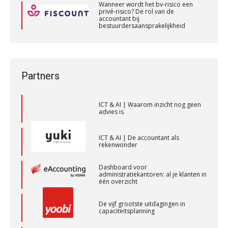
Wanneer wordt het bv-risico een
WEA Deltaland
privé-risico? De rol van de
accountant bij
Private equity in accountancy: drie
bestuurdersaansprakelijkheid
spanningsvelden die het vak
veranderen
Wanneer wordt het bv-risico een
Audit assistent
privé-risico? De rol van de
accountant bij
KNAV
ICT & AI | “Wie bewust kiest, kiest
bestuurdersaansprakelijkheid
voor toekomstbestendigheid”
Partners
(Senior) Assistent Accountant Audit , Cooster
ICT & AI | Waarom inzicht nog geen
advies is
Coaching Accountants – Bilthoven/Barneveld
PIA Group
ICT & AI | De accountant als
rekenwonder
Controleleider
Dashboard voor
administratiekantoren: al je klanten in
Scab
één overzicht
De vijf grootste uitdagingen in
Assistent accountant Agri & Food – Groningen
capaciteitsplanning
aaff
Yousri Mandour: “Verandering begint