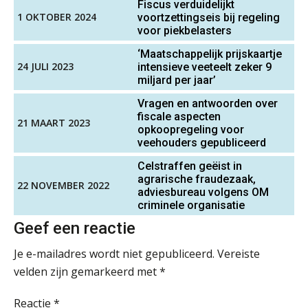
Junior manager audit
Fiscus verduidelijkt
1 OKTOBER 2024
voortzettingseis bij regeling
Bentacera
Terug naar het ambacht
voor piekbelasters
‘Maatschappelijk prijskaartje
Cyberbeveiligingswet definitief: dit
24 JULI 2023
Gevorderd assistent accountant
intensieve veeteelt zeker 9
moet je accountantskantoor vóór 15
augustus geregeld hebben
miljard per jaar’
BonsenReuling
Vragen en antwoorden over
Waarom SharePoint en Copilot je de
inzichten op klantdossiers schuldig
fiscale aspecten
21 MAART 2023
blijven
opkoopregeling voor
Registeraccountant, EJP Financial Astronauts –
veehouders gepubliceerd
‘s-Hertogenbosch
“Waarom CRM in de accountancy
vaak meer ruis dan overzicht brengt”
Celstraffen geëist in
PIA Group
agrarische fraudezaak,
22 NOVEMBER 2022
adviesbureau volgens OM
ICT & AI | “Accountancywerk
verandert sneller dan de meeste
criminele organisatie
kantoren beseffen”
Gevorderd Assistent Accountant Audit
Geef een reactie
PIA Group
De cijfers kloppen. Maar klopt de
cultuur ook?
Je e-mailadres wordt niet gepubliceerd.
Vereiste
velden zijn gemarkeerd met
*
Klantadviseur Accountancy (32-40 uur)
De mensen achter de loonstrook: in
Finnerz
gesprek met Susan Hendriks
Reactie
*