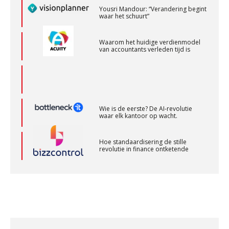
waar het schuurt”
Corporate Finance Advisor
Waarom het huidige verdienmodel
KNAV
van accountants verleden tijd is
Accountant Agri & Food – Gorinchem
aaff
Wie is de eerste? De AI-revolutie
waar elk kantoor op wacht.
Accountant Agri & Food – Roosendaal
aaff
Hoe standaardisering de stille
revolutie in finance ontketende
Supervisor controlling & accounting
‘De accountant is essentieel voor
ondernemers in het mkb’
KNAV
Waarom een VOF-contract net zo
belangrijk is als het zakelijk plan zelf
Accountant – Eindhoven
aaff