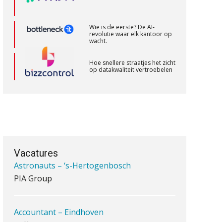
KNAV
Wie is de eerste? De AI-
revolutie waar elk kantoor op
wacht.
Gevorderd Assistent Accountant –
Enschede
Hoe snellere straatjes het zicht
op datakwaliteit vertroebelen
BonsenReuling
‘De accountant is essentieel
voor ondernemers in het mkb’
Gevorderd Assistent Accountant Audit
PIA Group
Waarom een VOF-contract net
zo belangrijk is als het zakelijk
plan zelf
Registeraccountant, EJP Financial
Vacatures
Astronauts – ‘s-Hertogenbosch
PIA Group
Waarom jouw klant sneller
antwoordt via een app dan via
de mail
Accountant – Eindhoven
iXBRL controleren: wanneer
aaff
moet het, en waar let je op?