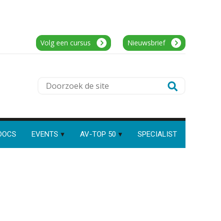
Assistent accountant Agri & Food –
Speech to text in compliance
software: zo besparen
Groningen
accountants twintig minuten
per dossier
aaff
Volg een cursus
Nieuwsbrief
Supervisor controlling & accounting
Risicocategorieën AI Act
KNAV
blijven onderbelicht, terwijl de
Doorzoek
verplichtingen al gelden
de
Groeipad in de
samenstelpraktijk: van
Junior manager audit
site
gevorderd assistent naar
Bentacera
client manager
DOCS
EVENTS
AV-TOP 50
SPECIALIST
Automatisering heeft direct
invloed op declarabele uren
Accountant Agri & Food – Roosendaal
aaff
De volgende stap in AI: HR-
assistent Loket begrijpt nu je
eigen documenten
Complimenten geven aan
Medior assistent accountant • Druten
medewerkers: dit kan het
WEA Deltaland
opleveren