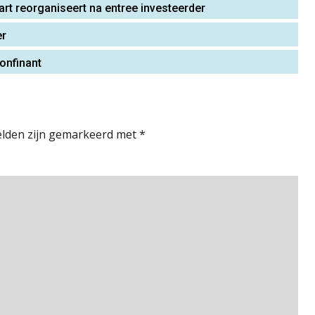
art reorganiseert na entree investeerder
er
onfinant
elden zijn gemarkeerd met
*