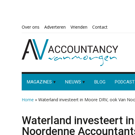
Spring
Door
Spring
Spring
Over ons
Adverteren
Vrienden
Contact
naar
naar
naar
naar
de
de
de
de
hoofdnavigatie
hoofd
eerste
voettekst
inhoud
sidebar
MAGAZINES
NIEUWS
BLOG
PODCAST
Home
»
Waterland investeert in Moore DRV, ook Van Noo
Waterland investeert i
Noordenne Accountants