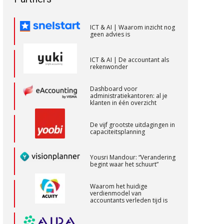
Senior Assistent Accountant – Kesteren
ICT & AI | Waarom inzicht nog
geen advies is
WEA Deltaland
ICT & AI | De accountant als
rekenwonder
Relatiebeheerder – Almelo
BonsenReuling
Dashboard voor
administratiekantoren: al je
klanten in één overzicht
Corporate Finance Advisor
De vijf grootste uitdagingen in
capaciteitsplanning
KNAV
Yousri Mandour: “Verandering
begint waar het schuurt”
Senior Assistent Accountant, EJP Financial
Astronauts – Curaçao
Waarom het huidige
PIA Group
verdienmodel van
accountants verleden tijd is
Audit assistent