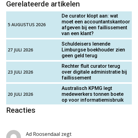
Gerelateerde artikelen
Fusies en overnames | Met
waardebepalingen bedrijfsadvies
De curator klopt aan: wat
dichter bij de ondernemer
moet een accountantskantoor
5 AUGUSTUS 2026
afgeven bij een faillissement
Van Wwft naar AMLR: wat verandert
van een klant?
er in 2027?
Schuldeisers lenende
27 JULI 2026
Limburgse boekhouder zien
Driver-based models: de essentiële
bouwstenen voor elk finance team
geen geld terug
Rechter fluit curator terug
Werven op klik is willekeurig. Zo
23 JULI 2026
over digitale administratie bij
verminder je verloop structureel.
faillissement
Australisch KPMG legt
Buy & build: urenregistratie als
20 JULI 2026
medewerkers tonnen boete
verborgen EBITDA-hefboom
op voor informatiemisbruik
ABN Amro slokt NIBC op: wat deze
Reacties
overname zegt over de
veranderende financiële markt
Boekhoudlandschap sterk
gefragmenteerd, softwarekampioen
Ad Roosendaal
zegt
ontbreekt (nog) in Europa