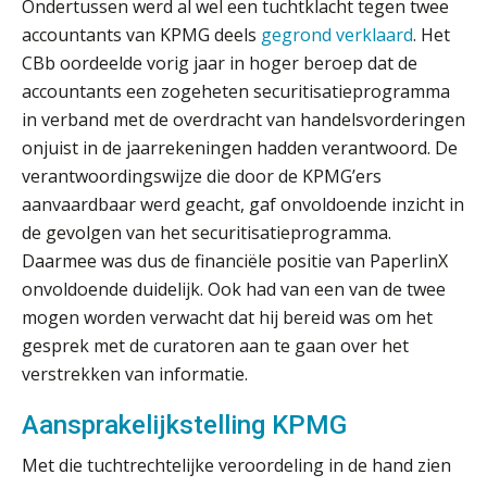
Ondertussen werd al wel een tuchtklacht tegen twee
capaciteitsplanning
accountants van KPMG deels
gegrond verklaard
. Het
CBb oordeelde vorig jaar in hoger beroep dat de
Yousri Mandour: “Verandering begint
waar het schuurt”
accountants een zogeheten securitisatieprogramma
in verband met de overdracht van handelsvorderingen
Waarom het huidige verdienmodel
onjuist in de jaarrekeningen hadden verantwoord. De
van accountants verleden tijd is
verantwoordingswijze die door de KPMG’ers
aanvaardbaar werd geacht, gaf onvoldoende inzicht in
de gevolgen van het securitisatieprogramma.
Daarmee was dus de financiële positie van PaperlinX
Wie is de eerste? De AI-revolutie
onvoldoende duidelijk. Ook had van een van de twee
waar elk kantoor op wacht.
mogen worden verwacht dat hij bereid was om het
gesprek met de curatoren aan te gaan over het
Hoe snellere straatjes het zicht op
datakwaliteit vertroebelen
verstrekken van informatie.
Aansprakelijkstelling KPMG
‘De accountant is essentieel voor
ondernemers in het mkb’
Met die tuchtrechtelijke veroordeling in de hand zien