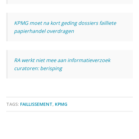
Verstoorde arbeidsrelatie als
ontslaggrond: zo begeleid je jouw
klant
KPMG moet na kort geding dossiers failliete
Duizenden Nederlanders in de knel
papierhandel overdragen
door Amerikaanse belastingwet
Het functiegemak van de INT bij
adviezen over en aangiften van erf-
en schenkbelasting.
RA werkt niet mee aan informatieverzoek
curatoren: berisping
Zomer. Tijd om je loopbaan onder
de loep te nemen.
Q Home: DAC7-compliant opschalen
als verhuurplatform voor
vakantiewoningen
TAGS:
FAILLISSEMENT
,
KPMG
5 signalen dat jouw relatiebeheer
niet meer werkt (en hoe je dat oplost)