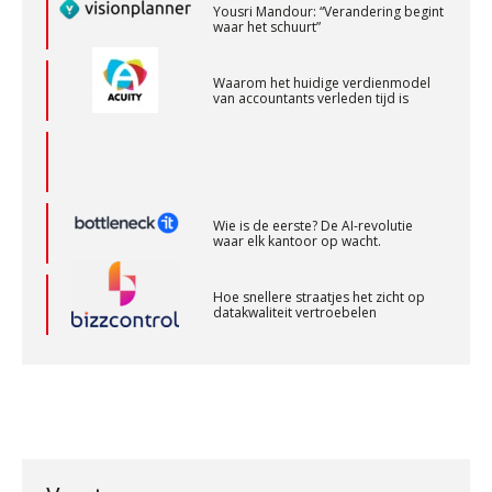
Waarom het huidige verdienmodel
aaff
van accountants verleden tijd is
Registeraccountant, EJP Financial Astronauts –
‘s-Hertogenbosch
PIA Group
Wie is de eerste? De AI-revolutie
waar elk kantoor op wacht.
Senior Assistent Accountant – Kesteren
Hoe snellere straatjes het zicht op
datakwaliteit vertroebelen
WEA Deltaland
‘De accountant is essentieel voor
ondernemers in het mkb’
Senior assistent accountant | samenstel
Scab
Waarom een VOF-contract net zo
belangrijk is als het zakelijk plan zelf
Supervisor controlling & accounting
KNAV