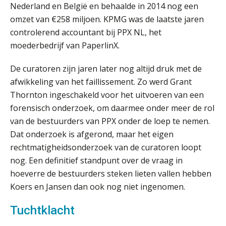
Nederland en België en behaalde in 2014 nog een
omzet van €258 miljoen. KPMG was de laatste jaren
ICT & AI | “Slim automatiseren begint
controlerend accountant bij PPX NL, het
bij gedrag”
moederbedrijf van PaperlinX.
Private equity in accountancy: drie
spanningsvelden die het vak
De curatoren zijn jaren later nog altijd druk met de
veranderen
afwikkeling van het faillissement. Zo werd Grant
Thornton ingeschakeld voor het uitvoeren van een
ICT & AI | “Wie bewust kiest, kiest
voor toekomstbestendigheid”
forensisch onderzoek, om daarmee onder meer de rol
van de bestuurders van PPX onder de loep te nemen.
ICT & AI | Waarom inzicht nog geen
Dat onderzoek is afgerond, maar het eigen
advies is
rechtmatigheidsonderzoek van de curatoren loopt
nog. Een definitief standpunt over de vraag in
ICT & AI | De accountant als
rekenwonder
hoeverre de bestuurders steken lieten vallen hebben
Koers en Jansen dan ook nog niet ingenomen.
Dashboard voor
administratiekantoren: al je klanten in
één overzicht
Tuchtklacht
De vijf grootste uitdagingen in