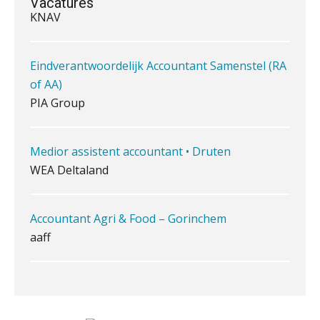
Vacatures
Waarom jouw klant sneller
antwoordt via een app dan via de
Eindverantwoordelijk Accountant Samenstel (RA
mail
of AA)
iXBRL controleren: wanneer moet
PIA Group
het, en waar let je op?
Het herbeleggen van de
Herinvesteringsreserve (HIR) in een
Medior assistent accountant • Druten
vastgoedbeleggingsfonds?
WEA Deltaland
Inzicht in je organisatie: de kracht zit
in eenvoud
Accountant Agri & Food – Gorinchem
Ketenmachtigingen centraal beheren:
aaff
zo werkt u slimmer met eHerkenning
Senior Assistent Accountant, EJP Financial
de autonome AI-boekhouder
Astronauts – Curaçao
PIA Group
De curator klopt aan: wat moet een
accountantskantoor afgeven bij een
faillissement van een klant?