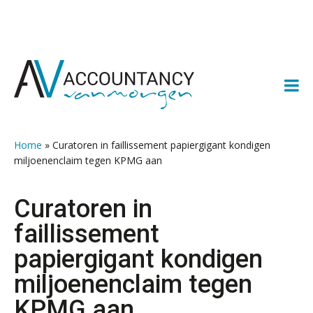
Spring
Door
Spring
Spring
naar
naar
naar
naar
de
de
de
de
hoofdnavigatie
hoofd
eerste
voettekst
inhoud
sidebar
Home
»
Curatoren in faillissement papiergigant kondigen
miljoenenclaim tegen KPMG aan
Curatoren in
faillissement
papiergigant kondigen
miljoenenclaim tegen
KPMG aan