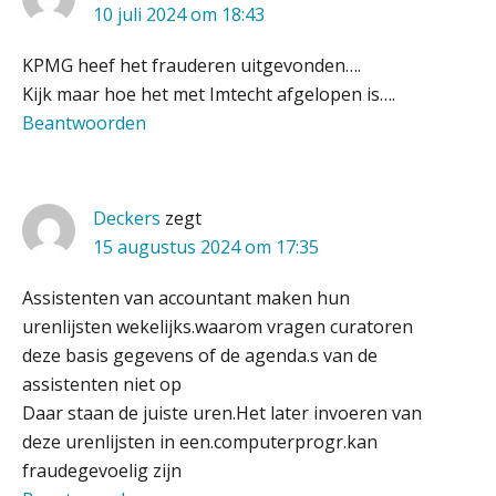
10 juli 2024 om 18:43
Supervisor controlling & accounting
Hoe Hoek en Blok het
ondertekenproces drastisch
KPMG heef het frauderen uitgevonden….
KNAV
verbeterde
Kijk maar hoe het met Imtecht afgelopen is….
Schaalbaar IT-beheer sluit naadloos
Beantwoorden
aan bij het snelgroeiende Reanda
Eindverantwoordelijk Accountant Samenstel (RA
of AA)
Govers bouwt aan een volwassen
digitaal fundament voor governance,
PIA Group
security en AI
Deckers
zegt
15 augustus 2024 om 17:35
Van najagen naar verwerken:
waarom vraagposten je proces
Medior assistent accountant • Druten
blokkeren (en hoe je dat stopt)
Assistenten van accountant maken hun
WEA Deltaland
urenlijsten wekelijks.waarom vragen curatoren
ICT & AI | Data als fundament voor
innovatie
deze basis gegevens of de agenda.s van de
Accountant Agri & Food – Gorinchem
assistenten niet op
Microsoft Copilot gebruiken? Zorg
aaff
Daar staan de juiste uren.Het later invoeren van
dat je eerst SharePoint op orde hebt
deze urenlijsten in een.computerprogr.kan
fraudegevoelig zijn
Senior Assistent Accountant, EJP Financial
Terug naar het ambacht