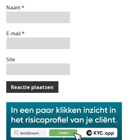
SB
Naam
*
Corporate Finance Advisor
KNAV
E-mail
*
Speech to text in compliance
software: zo besparen accountants
Zelfstandig Assistent Accountant
twintig minuten per dossier
Samenstelpraktijk
PIA Group
Site
Risicocategorieën AI Act blijven
Accountant Agri & Food – Uden
onderbelicht, terwijl de
verplichtingen al gelden
aaff
Groeipad in de samenstelpraktijk:
van gevorderd assistent naar client
manager
Relatiebeheerder – Almelo
BonsenReuling
Automatisering heeft direct invloed
op declarabele uren
Accountant – Eindhoven
De volgende stap in AI: HR-assistent