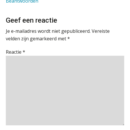
Beantwoorden
Astronauts – Curaçao
PIA Group
Cyberbeveiligingswet definitief: dit
moet je accountantskantoor vóór 15
Geef een reactie
augustus geregeld hebben
Je e-mailadres wordt niet gepubliceerd.
Vereiste
Waarom SharePoint en Copilot je de
Assistent accountant Agri & Food – Groningen
inzichten op klantdossiers schuldig
velden zijn gemarkeerd met
*
aaff
blijven
Reactie
*
“Waarom CRM in de accountancy
vaak meer ruis dan overzicht brengt”
Gevorderd Assistent Accountant Audit
PIA Group
ICT & AI | “Accountancywerk
verandert sneller dan de meeste
kantoren beseffen”
Gevorderd Assistent Accountant – Enschede
De cijfers kloppen. Maar klopt de
BonsenReuling
cultuur ook?
De mensen achter de loonstrook: in
gesprek met Susan Hendriks
Accountant Agri & Food – Heythuysen
aaff
Klanten soepel bedienen met AFAS