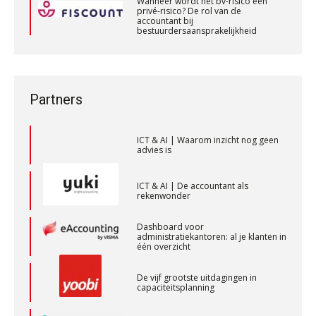
Wanneer wordt het bv-risico een
(Senior) Assistent Accountant Audit , Cooster
spanningsvelden die het vak
privé-risico? De rol van de
veranderen
accountant bij
Coaching Accountants – Bilthoven/Barneveld
bestuurdersaansprakelijkheid
PIA Group
Wanneer wordt het bv-risico een
ICT & AI | “Wie bewust kiest, kiest
privé-risico? De rol van de
voor toekomstbestendigheid”
accountant bij
bestuurdersaansprakelijkheid
Gevorderd assistent accountant
ICT & AI | Waarom inzicht nog geen
Partners
advies is
BonsenReuling
ICT & AI | De accountant als
rekenwonder
Assistent Accountant / Relatiemanager, Elysee
Accountants
Dashboard voor
administratiekantoren: al je klanten in
PIA Group
één overzicht
De vijf grootste uitdagingen in
capaciteitsplanning
Klantadviseur Accountancy (32-40 uur)
Finnerz
Yousri Mandour: “Verandering begint
waar het schuurt”
Accountant Agri & Food – Roosendaal