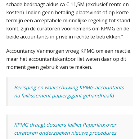
schade bedraagt aldus ca € 11,5M (exclusief rente en
Uitspraak Hoge Raad: subsidie voor
tuchtrechtspraak advocatuur is
kosten). Indien geen betaling plaatsvindt of op korte
belast met btw
termijn een acceptabele minnelijke regeling tot stand
Informer Money genomineerd voor
komt, zijn de curatoren voornemens om KPMG en de
Best FinTech Startup of the Year
België
beide accountants in privé in rechte te betrekken.”
Wwft-compliance in 2026: doen we
Accountancy Vanmorgen vroeg KPMG om een reactie,
het beter dan vorig jaar?
maar het accountantskantoor liet weten daar op dit
moment geen gebruik van te maken.
ICT & AI | Volledig automatische
factuurverwerking: zo kom je er
Hierom zijn webshopondernemers
Berisping en waarschuwing KPMG-accountants
extra kwetsbaar voor
boekhoudfouten
na faillissement papiergigant gehandhaafd
Blog | Aandachtspunten bij de
transitie in verband met de Wet
toekomst pensioenen voor de
werkgever
KPMG draagt dossiers failliet Paperlinx over,
curatoren onderzoeken nieuwe procedures