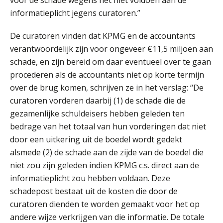
voor de schade wegens het niet voldoen aan de
de autonome AI-boekhouder
informatieplicht jegens curatoren.”
De curatoren vinden dat KPMG en de accountants
De curator klopt aan: wat moet een
accountantskantoor afgeven bij een
verantwoordelijk zijn voor ongeveer €11,5 miljoen aan
faillissement van een klant?
schade, en zijn bereid om daar eventueel over te gaan
Eenvoudig bankrekeningen koppelen
procederen als de accountants niet op korte termijn
met Twinfield, Exact Online en
Snelstart
over de brug komen, schrijven ze in het verslag: “De
curatoren vorderen daarbij (1) de schade die de
Van Mook: “Met Minox Focus wil ik
groeien naar twee keer zoveel
gezamenlijke schuldeisers hebben geleden ten
klanten.”
bedrage van het totaal van hun vorderingen dat niet
Van losse vastlegging naar
door een uitkering uit de boedel wordt gedekt
aantoonbare grip op KYC en de Wwft
alsmede (2) de schade aan de zijde van de boedel die
niet zou zijn geleden indien KPMG c.s. direct aan de
Woord & Daad: “Van wildgroei naar
een structuur die iedereen begrijpt”
informatieplicht zou hebben voldaan. Deze
schadepost bestaat uit de kosten die door de
Scan-en-herken haalt de druk niet van
curatoren dienden te worden gemaakt voor het op
je kwartaalafsluiting. Dit wel.
andere wijze verkrijgen van die informatie. De totale