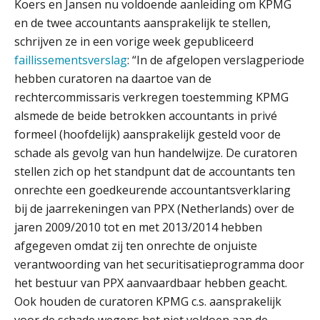
Koers en Jansen nu voldoende aanleiding om KPMG
Waarom een VOF-contract net zo
belangrijk is als het zakelijk plan zelf
en de twee accountants aansprakelijk te stellen,
schrijven ze in een vorige week gepubliceerd
faillissementsverslag
: “In de afgelopen verslagperiode
hebben curatoren na daartoe van de
Waarom jouw klant sneller
rechtercommissaris verkregen toestemming KPMG
antwoordt via een app dan via de
mail
alsmede de beide betrokken accountants in privé
formeel (hoofdelijk) aansprakelijk gesteld voor de
iXBRL controleren: wanneer moet
schade als gevolg van hun handelwijze. De curatoren
het, en waar let je op?
stellen zich op het standpunt dat de accountants ten
Het herbeleggen van de
onrechte een goedkeurende accountantsverklaring
Herinvesteringsreserve (HIR) in een
vastgoedbeleggingsfonds?
bij de jaarrekeningen van PPX (Netherlands) over de
jaren 2009/2010 tot en met 2013/2014 hebben
Inzicht in je organisatie: de kracht zit
afgegeven omdat zij ten onrechte de onjuiste
in eenvoud
verantwoording van het securitisatieprogramma door
het bestuur van PPX aanvaardbaar hebben geacht.
Ketenmachtigingen centraal beheren:
zo werkt u slimmer met eHerkenning
Ook houden de curatoren KPMG c.s. aansprakelijk