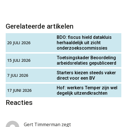
Gerelateerde artikelen
BDO: fiscus hield datakluis
20 JULI 2026
herhaaldelijk uit zicht
onderzoekscommissies
Toetsingskader Beoordeling
15 JULI 2026
arbeidsrelaties gepubliceerd
Starters kiezen steeds vaker
7 JULI 2026
direct voor een BV
Hof: werkers Temper zijn wel
17 JUNI 2026
degelijk uitzendkrachten
Reacties
ICT & AI | “Slim automatiseren begint
Gert Timmerman
zegt
bij gedrag”