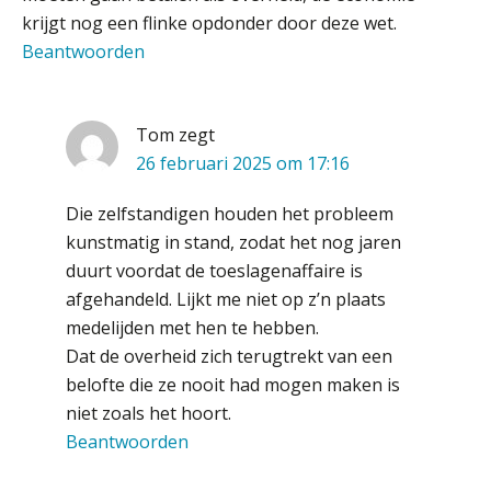
Informer Money genomineerd voor
Best FinTech Startup of the Year
krijgt nog een flinke opdonder door deze wet.
België
Beantwoorden
Wwft-compliance in 2026: doen we
het beter dan vorig jaar?
Tom
zegt
ICT & AI | Volledig automatische
26 februari 2025 om 17:16
factuurverwerking: zo kom je er
Die zelfstandigen houden het probleem
Hierom zijn webshopondernemers
extra kwetsbaar voor
kunstmatig in stand, zodat het nog jaren
boekhoudfouten
duurt voordat de toeslagenaffaire is
Blog | Aandachtspunten bij de
transitie in verband met de Wet
afgehandeld. Lijkt me niet op z’n plaats
toekomst pensioenen voor de
werkgever
medelijden met hen te hebben.
Dat de overheid zich terugtrekt van een
belofte die ze nooit had mogen maken is
niet zoals het hoort.
Verstoorde arbeidsrelatie als
Beantwoorden
ontslaggrond: zo begeleid je jouw
klant