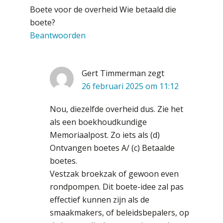
Boete voor de overheid Wie betaald die
boete?
Waarom jouw klant sneller
antwoordt via een app dan via de
Beantwoorden
mail
iXBRL controleren: wanneer moet
het, en waar let je op?
Gert Timmerman
zegt
26 februari 2025 om 11:12
Het herbeleggen van de
Herinvesteringsreserve (HIR) in een
vastgoedbeleggingsfonds?
Nou, diezelfde overheid dus. Zie het
als een boekhoudkundige
Inzicht in je organisatie: de kracht zit
in eenvoud
Memoriaalpost. Zo iets als (d)
Ontvangen boetes A/ (c) Betaalde
Ketenmachtigingen centraal beheren:
boetes.
zo werkt u slimmer met eHerkenning
Vestzak broekzak of gewoon even
rondpompen. Dit boete-idee zal pas
de autonome AI-boekhouder
effectief kunnen zijn als de
smaakmakers, of beleidsbepalers, op
De curator klopt aan: wat moet een