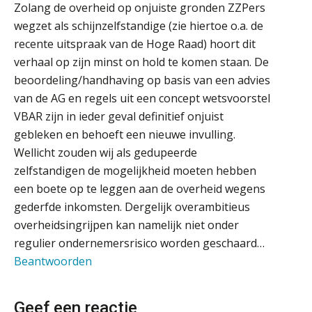
Zolang de overheid op onjuiste gronden ZZPers
Zelfstandig Assistent Accountant
Schaalbaar IT-beheer sluit naadloos
wegzet als schijnzelfstandige (zie hiertoe o.a. de
aan bij het snelgroeiende Reanda
Samenstelpraktijk
recente uitspraak van de Hoge Raad) hoort dit
PIA Group
verhaal op zijn minst on hold te komen staan. De
Govers bouwt aan een volwassen
digitaal fundament voor governance,
beoordeling/handhaving op basis van een advies
security en AI
van de AG en regels uit een concept wetsvoorstel
Gevorderd Assistent Accountant Audit
Van najagen naar verwerken:
VBAR zijn in ieder geval definitief onjuist
waarom vraagposten je proces
PIA Group
blokkeren (en hoe je dat stopt)
gebleken en behoeft een nieuwe invulling.
Wellicht zouden wij als gedupeerde
ICT & AI | Data als fundament voor
Accountant Agri & Food – Uden
innovatie
zelfstandigen de mogelijkheid moeten hebben
aaff
een boete op te leggen aan de overheid wegens
Microsoft Copilot gebruiken? Zorg
gederfde inkomsten. Dergelijk overambitieus
dat je eerst SharePoint op orde hebt
overheidsingrijpen kan namelijk niet onder
Assistent Accountant / Relatiemanager, Elysee
regulier ondernemersrisico worden geschaard…
Accountants
Terug naar het ambacht
Beantwoorden
PIA Group
Cyberbeveiligingswet definitief: dit
moet je accountantskantoor vóór 15
Geef een reactie
augustus geregeld hebben