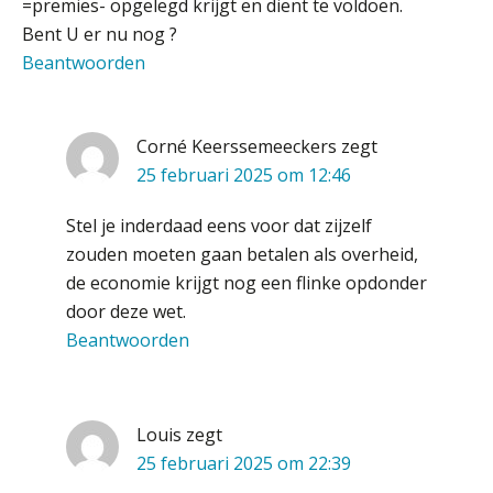
waar het schuurt”
=premies- opgelegd krijgt en dient te voldoen.
Bent U er nu nog ?
Waarom het huidige verdienmodel
Beantwoorden
van accountants verleden tijd is
Corné Keerssemeeckers
zegt
25 februari 2025 om 12:46
Wie is de eerste? De AI-revolutie
waar elk kantoor op wacht.
Stel je inderdaad eens voor dat zijzelf
zouden moeten gaan betalen als overheid,
Hoe snellere straatjes het zicht op
de economie krijgt nog een flinke opdonder
datakwaliteit vertroebelen
door deze wet.
Beantwoorden
‘De accountant is essentieel voor
ondernemers in het mkb’
Waarom een VOF-contract net zo
belangrijk is als het zakelijk plan zelf
Louis
zegt
25 februari 2025 om 22:39