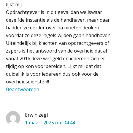
lijkt mij.
Van Wwft naar AMLR: wat verandert
er in 2027?
Opdrachtgever is in dit geval dan weliswaar
dezelfde instantie als de handhaver, maar daar
Driver-based models: de essentiële
hadden ze eerder over na moeten denken
bouwstenen voor elk finance team
voordat ze deze regels wilden gaan handhaven.
Uiteindelijk bij klachten van opdrachtgevers of
Werven op klik is willekeurig. Zo
verminder je verloop structureel.
zzpers is het antwoord van de overheid dat al
vanaf 2016 deze wet geld en iedereen zich er
Buy & build: urenregistratie als
tijdig op kon voorbereiden. Lijkt mij dat dat
verborgen EBITDA-hefboom
duidelijk is voor iedereen dus ook voor de
overheidsdiensten!!
ABN Amro slokt NIBC op: wat deze
overname zegt over de
Beantwoorden
veranderende financiële markt
Boekhoudlandschap sterk
gefragmenteerd, softwarekampioen
ontbreekt (nog) in Europa
Supervisor controlling & accounting
Erwin
zegt
KNAV
Hoe Hoek en Blok het
1 maart 2025 om 04:44
ondertekenproces drastisch
verbeterde