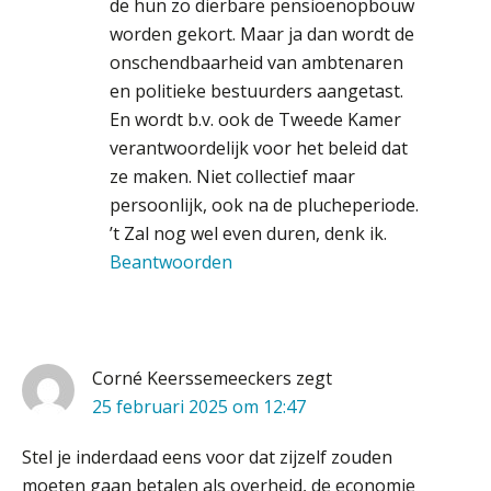
de hun zo dierbare pensioenopbouw
accountantskantoor afgeven bij een
faillissement van een klant?
worden gekort. Maar ja dan wordt de
onschendbaarheid van ambtenaren
Eenvoudig bankrekeningen koppelen
met Twinfield, Exact Online en
en politieke bestuurders aangetast.
Snelstart
En wordt b.v. ook de Tweede Kamer
Van Mook: “Met Minox Focus wil ik
verantwoordelijk voor het beleid dat
groeien naar twee keer zoveel
klanten.”
ze maken. Niet collectief maar
persoonlijk, ook na de plucheperiode.
Van losse vastlegging naar
aantoonbare grip op KYC en de Wwft
’t Zal nog wel even duren, denk ik.
Beantwoorden
Woord & Daad: “Van wildgroei naar
een structuur die iedereen begrijpt”
Scan-en-herken haalt de druk niet van
je kwartaalafsluiting. Dit wel.
Corné Keerssemeeckers
zegt
25 februari 2025 om 12:47
Uitspraak Hoge Raad: subsidie voor
tuchtrechtspraak advocatuur is
belast met btw
Stel je inderdaad eens voor dat zijzelf zouden
moeten gaan betalen als overheid, de economie