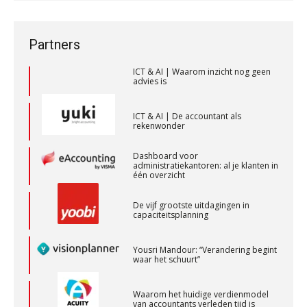
privé-risico? De rol van de
voor toekomstbestendigheid”
accountant bij
bestuurdersaansprakelijkheid
Senior assistent accountant | samenstel
ICT & AI | Waarom inzicht nog geen
Partners
advies is
Scab
ICT & AI | De accountant als
rekenwonder
Corporate Finance Advisor
KNAV
Dashboard voor
administratiekantoren: al je klanten in
één overzicht
Senior Assistent Accountant – Kesteren
De vijf grootste uitdagingen in
WEA Deltaland
capaciteitsplanning
Yousri Mandour: “Verandering begint
waar het schuurt”
Relatiebeheerder – Almelo
BonsenReuling
Waarom het huidige verdienmodel
van accountants verleden tijd is
Registeraccountant, EJP Financial Astronauts –