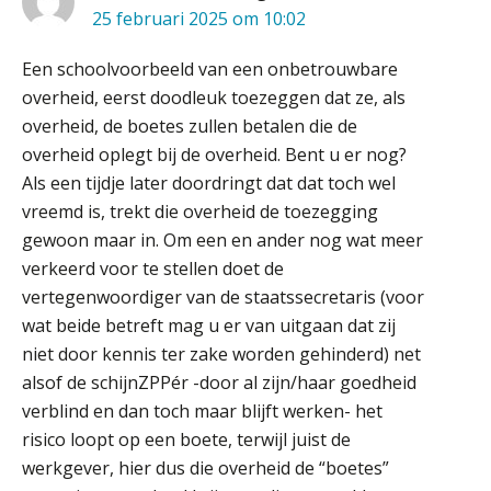
25 februari 2025 om 10:02
Private equity in accountancy: drie
spanningsvelden die het vak
Een schoolvoorbeeld van een onbetrouwbare
veranderen
overheid, eerst doodleuk toezeggen dat ze, als
ICT & AI | “Wie bewust kiest, kiest
overheid, de boetes zullen betalen die de
voor toekomstbestendigheid”
overheid oplegt bij de overheid. Bent u er nog?
Als een tijdje later doordringt dat dat toch wel
ICT & AI | Waarom inzicht nog geen
advies is
vreemd is, trekt die overheid de toezegging
gewoon maar in. Om een en ander nog wat meer
ICT & AI | De accountant als
verkeerd voor te stellen doet de
rekenwonder
vertegenwoordiger van de staatssecretaris (voor
wat beide betreft mag u er van uitgaan dat zij
Dashboard voor
administratiekantoren: al je klanten in
niet door kennis ter zake worden gehinderd) net
één overzicht
alsof de schijnZPPér -door al zijn/haar goedheid
De vijf grootste uitdagingen in
verblind en dan toch maar blijft werken- het
capaciteitsplanning
risico loopt op een boete, terwijl juist de
werkgever, hier dus die overheid de “boetes”
Yousri Mandour: “Verandering begint