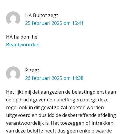
Duizenden Nederlanders in de knel
door Amerikaanse belastingwet
HA Bultot
zegt
Het functiegemak van de INT bij
25 februari 2025 om 15:41
adviezen over en aangiften van erf-
en schenkbelasting.
HA ha dom hé
Zomer. Tijd om je loopbaan onder
Beantwoorden
de loep te nemen.
Q Home: DAC7-compliant opschalen
als verhuurplatform voor
vakantiewoningen
P
zegt
26 februari 2025 om 14:38
5 signalen dat jouw relatiebeheer
niet meer werkt (en hoe je dat oplost)
Het lijkt mij dat aangezien de belastingdienst aan
de opdrachtgever de naheffingen oplegt deze
regel ook in dit geval zo zal moeten worden
uitgevoerd en dus idd de desbetreffende afdeling
Fusies en overnames | Met
verantwoordelijk is. Het toezeggen of intrekken
waardebepalingen bedrijfsadvies
dichter bij de ondernemer
van deze belofte heeft dus geen enkele waarde