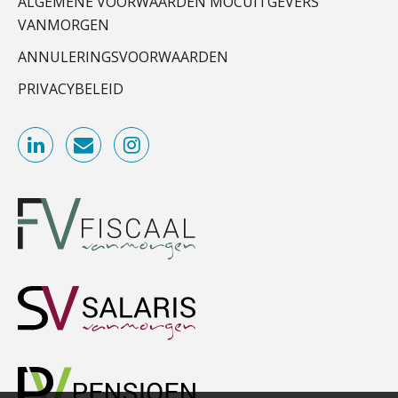
ALGEMENE VOORWAARDEN MOCUITGEVERS
Accountant Agri & Food – Terneuzen
VANMORGEN
Van najagen naar verwerken:
aaff
waarom vraagposten je proces
ANNULERINGSVOORWAARDEN
blokkeren (en hoe je dat stopt)
PRIVACYBELEID
Medior assistent accountant • Druten
ICT & AI | Data als fundament voor
innovatie
WEA Deltaland
Microsoft Copilot gebruiken? Zorg
dat je eerst SharePoint op orde hebt
Supervisor controlling & accounting
KNAV
Terug naar het ambacht
Zelfstandig Assistent Accountant
Cyberbeveiligingswet definitief: dit
moet je accountantskantoor vóór 15
Samenstelpraktijk
augustus geregeld hebben
PIA Group
Waarom SharePoint en Copilot je de
inzichten op klantdossiers schuldig
blijven
Gevorderd Assistent Accountant Audit
“Waarom CRM in de accountancy
PIA Group
vaak meer ruis dan overzicht brengt”