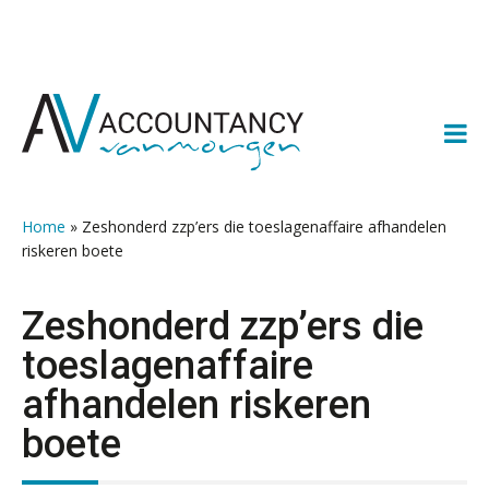
Spring
Door
Spring
Spring
naar
naar
naar
naar
de
de
de
de
hoofdnavigatie
hoofd
eerste
voettekst
inhoud
sidebar
Home
»
Zeshonderd zzp’ers die toeslagenaffaire afhandelen
riskeren boete
Zeshonderd zzp’ers die
toeslagenaffaire
afhandelen riskeren
boete