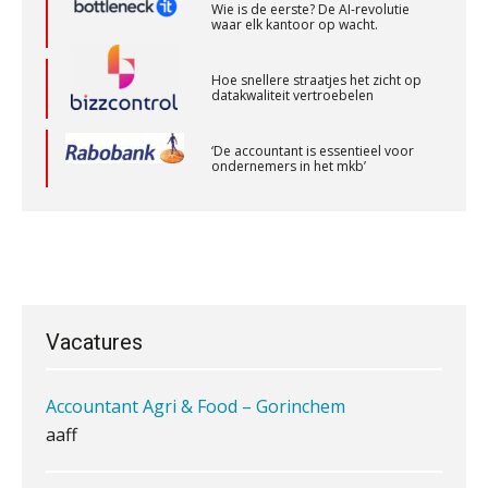
Wie is de eerste? De AI-revolutie
waar elk kantoor op wacht.
Accountant Agri & Food – Roosendaal
aaff
Hoe snellere straatjes het zicht op
datakwaliteit vertroebelen
‘De accountant is essentieel voor
Relatiebeheerder – Almelo
ondernemers in het mkb’
BonsenReuling
Waarom een VOF-contract net zo
belangrijk is als het zakelijk plan zelf
Corporate Finance Advisor
KNAV
Vacatures
Waarom jouw klant sneller
Accountant Agri & Food – Gorinchem
antwoordt via een app dan via de
aaff
mail
iXBRL controleren: wanneer moet
het, en waar let je op?
(Senior) Assistent Accountant Audit , Cooster
Coaching Accountants – Bilthoven/Barneveld