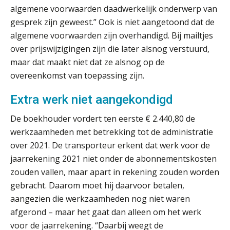
met Twinfield, Exact Online en
algemene voorwaarden daadwerkelijk onderwerp van
Snelstart
gesprek zijn geweest.” Ook is niet aangetoond dat de
Van Mook: “Met Minox Focus wil ik
algemene voorwaarden zijn overhandigd. Bij mailtjes
groeien naar twee keer zoveel
klanten.”
over prijswijzigingen zijn die later alsnog verstuurd,
maar dat maakt niet dat ze alsnog op de
Van losse vastlegging naar
overeenkomst van toepassing zijn.
aantoonbare grip op KYC en de Wwft
Extra werk niet aangekondigd
Woord & Daad: “Van wildgroei naar
een structuur die iedereen begrijpt”
De boekhouder vordert ten eerste € 2.440,80 de
werkzaamheden met betrekking tot de administratie
Scan-en-herken haalt de druk niet van
je kwartaalafsluiting. Dit wel.
over 2021. De transporteur erkent dat werk voor de
jaarrekening 2021 niet onder de abonnementskosten
Uitspraak Hoge Raad: subsidie voor
zouden vallen, maar apart in rekening zouden worden
tuchtrechtspraak advocatuur is
belast met btw
gebracht. Daarom moet hij daarvoor betalen,
aangezien die werkzaamheden nog niet waren
Informer Money genomineerd voor
Best FinTech Startup of the Year
afgerond – maar het gaat dan alleen om het werk
België
voor de jaarrekening. “Daarbij weegt de