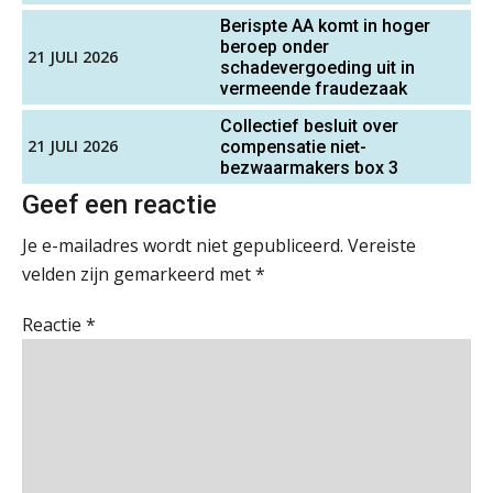
Zelfstandig Assistent Accountant
Berispte AA komt in hoger
Samenstelpraktijk
“Waarom CRM in de accountancy
beroep onder
21 JULI 2026
vaak meer ruis dan overzicht brengt”
PIA Group
schadevergoeding uit in
vermeende fraudezaak
ICT & AI | “Accountancywerk
verandert sneller dan de meeste
Collectief besluit over
kantoren beseffen”
Assistent Accountant / Relatiemanager, Elysee
21 JULI 2026
compensatie niet-
bezwaarmakers box 3
Accountants
De cijfers kloppen. Maar klopt de
PIA Group
Geef een reactie
cultuur ook?
Je e-mailadres wordt niet gepubliceerd.
Vereiste
De mensen achter de loonstrook: in
velden zijn gemarkeerd met
*
gesprek met Susan Hendriks
Gevorderd Assistent Accountant Audit
PIA Group
Reactie
*
Klanten soepel bedienen met AFAS
SB
Eindverantwoordelijk Accountant Samenstel (RA
of AA)
PIA Group
Speech to text in compliance
software: zo besparen accountants