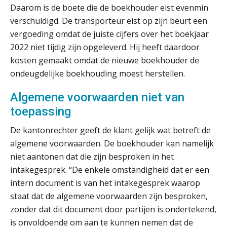
antwoordt via een app dan via de
Daarom is de boete die de boekhouder eist evenmin
mail
verschuldigd. De transporteur eist op zijn beurt een
iXBRL controleren: wanneer moet
vergoeding omdat de juiste cijfers over het boekjaar
het, en waar let je op?
2022 niet tijdig zijn opgeleverd. Hij heeft daardoor
kosten gemaakt omdat de nieuwe boekhouder de
Het herbeleggen van de
Herinvesteringsreserve (HIR) in een
ondeugdelijke boekhouding moest herstellen.
vastgoedbeleggingsfonds?
Algemene voorwaarden niet van
Inzicht in je organisatie: de kracht zit
in eenvoud
toepassing
De kantonrechter geeft de klant gelijk wat betreft de
Ketenmachtigingen centraal beheren:
zo werkt u slimmer met eHerkenning
algemene voorwaarden. De boekhouder kan namelijk
niet aantonen dat die zijn besproken in het
de autonome AI-boekhouder
intakegesprek. “De enkele omstandigheid dat er een
intern document is van het intakegesprek waarop
De curator klopt aan: wat moet een
staat dat de algemene voorwaarden zijn besproken,
accountantskantoor afgeven bij een
faillissement van een klant?
zonder dat dit document door partijen is ondertekend,
is onvoldoende om aan te kunnen nemen dat de
Eenvoudig bankrekeningen koppelen