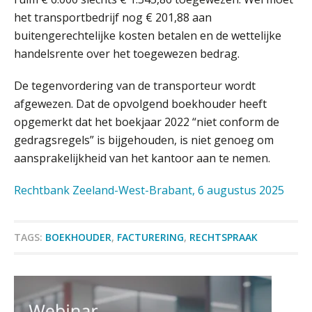
het transportbedrijf nog € 201,88 aan
Driver-based models: de essentiële
bouwstenen voor elk finance team
buitengerechtelijke kosten betalen en de wettelijke
handelsrente over het toegewezen bedrag.
Werven op klik is willekeurig. Zo
verminder je verloop structureel.
De tegenvordering van de transporteur wordt
afgewezen. Dat de opvolgend boekhouder heeft
Buy & build: urenregistratie als
verborgen EBITDA-hefboom
opgemerkt dat het boekjaar 2022 “niet conform de
gedragsregels” is bijgehouden, is niet genoeg om
ABN Amro slokt NIBC op: wat deze
aansprakelijkheid van het kantoor aan te nemen.
overname zegt over de
veranderende financiële markt
Rechtbank Zeeland-West-Brabant, 6 augustus 2025
Boekhoudlandschap sterk
gefragmenteerd, softwarekampioen
ontbreekt (nog) in Europa
Corporate Finance Advisor
TAGS:
BOEKHOUDER
,
FACTURERING
,
RECHTSPRAAK
KNAV
Hoe Hoek en Blok het
ondertekenproces drastisch
verbeterde
Accountant Agri & Food – Gorinchem
Schaalbaar IT-beheer sluit naadloos
aan bij het snelgroeiende Reanda
aaff