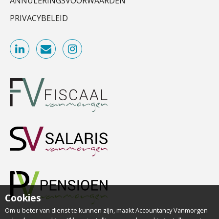
ANNULERINGSVOORWAARDEN
PRIVACYBELEID
ICT & AI | Data als fundament voor
Relatiebeheerder – Almelo
innovatie
BonsenReuling
Microsoft Copilot gebruiken? Zorg
dat je eerst SharePoint op orde hebt
Corporate Finance Advisor
KNAV
Terug naar het ambacht
Cyberbeveiligingswet definitief: dit
Accountant Agri & Food – Gorinchem
moet je accountantskantoor vóór 15
aaff
augustus geregeld hebben
Waarom SharePoint en Copilot je de
inzichten op klantdossiers schuldig
blijven
(Senior) Assistent Accountant Audit , Cooster
Coaching Accountants – Bilthoven/Barneveld
“Waarom CRM in de accountancy
PIA Group
vaak meer ruis dan overzicht brengt”
Cookies
ICT & AI | “Accountancywerk
Om u beter van dienst te kunnen zijn, maakt Accountancy Vanmorgen
verandert sneller dan de meeste