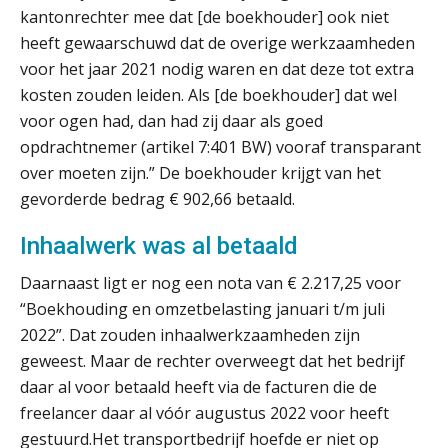
Wwft-compliance in 2026: doen we
kantonrechter mee dat [de boekhouder] ook niet
het beter dan vorig jaar?
heeft gewaarschuwd dat de overige werkzaamheden
voor het jaar 2021 nodig waren en dat deze tot extra
ICT & AI | Volledig automatische
factuurverwerking: zo kom je er
kosten zouden leiden. Als [de boekhouder] dat wel
voor ogen had, dan had zij daar als goed
Hierom zijn webshopondernemers
opdrachtnemer (artikel 7:401 BW) vooraf transparant
extra kwetsbaar voor
boekhoudfouten
over moeten zijn.” De boekhouder krijgt van het
Blog | Aandachtspunten bij de
gevorderde bedrag € 902,66 betaald.
transitie in verband met de Wet
toekomst pensioenen voor de
werkgever
Inhaalwerk was al betaald
Daarnaast ligt er nog een nota van € 2.217,25 voor
“Boekhouding en omzetbelasting januari t/m juli
Verstoorde arbeidsrelatie als
2022”. Dat zouden inhaalwerkzaamheden zijn
ontslaggrond: zo begeleid je jouw
klant
geweest. Maar de rechter overweegt dat het bedrijf
daar al voor betaald heeft via de facturen die de
Duizenden Nederlanders in de knel
freelancer daar al vóór augustus 2022 voor heeft
door Amerikaanse belastingwet
gestuurd.Het transportbedrijf hoefde er niet op