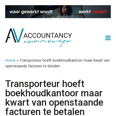
Spring
Door
Spring
Spring
naar
naar
naar
naar
de
de
de
de
hoofdnavigatie
hoofd
eerste
voettekst
inhoud
sidebar
Home
»
Transporteur hoeft boekhoudkantoor maar kwart van
openstaande facturen te betalen
Transporteur hoeft
boekhoudkantoor maar
kwart van openstaande
facturen te betalen