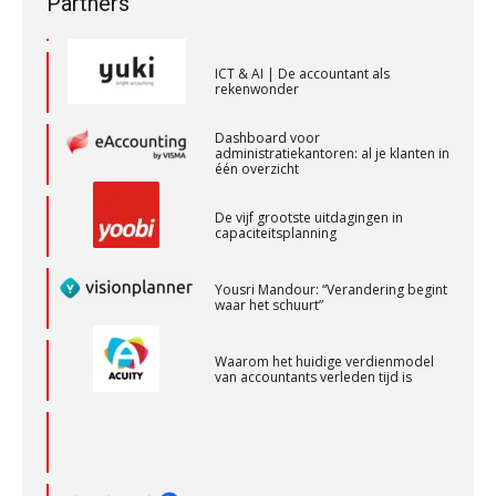
Partners
advies is
BonsenReuling
ICT & AI | De accountant als
rekenwonder
Gevorderd Assistent Accountant – Enschede
BonsenReuling
Dashboard voor
administratiekantoren: al je klanten in
één overzicht
Assistent accountant Agri & Food – Groningen
De vijf grootste uitdagingen in
capaciteitsplanning
aaff
Yousri Mandour: “Verandering begint
waar het schuurt”
Accountant – Eindhoven
aaff
Waarom het huidige verdienmodel
van accountants verleden tijd is
Registeraccountant, EJP Financial Astronauts –
‘s-Hertogenbosch
PIA Group