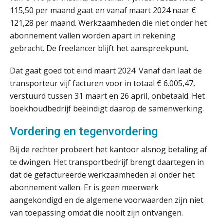
van accountants verleden tijd is
115,50 per maand gaat en vanaf maart 2024 naar €
121,28 per maand. Werkzaamheden die niet onder het
abonnement vallen worden apart in rekening
gebracht. De freelancer blijft het aanspreekpunt.
Wie is de eerste? De AI-revolutie
waar elk kantoor op wacht.
Dat gaat goed tot eind maart 2024. Vanaf dan laat de
transporteur vijf facturen voor in totaal € 6.005,47,
Hoe snellere straatjes het zicht op
verstuurd tussen 31 maart en 26 april, onbetaald. Het
datakwaliteit vertroebelen
boekhoudbedrijf beëindigt daarop de samenwerking.
‘De accountant is essentieel voor
ondernemers in het mkb’
Vordering en tegenvordering
Bij de rechter probeert het kantoor alsnog betaling af
Waarom een VOF-contract net zo
belangrijk is als het zakelijk plan zelf
te dwingen. Het transportbedrijf brengt daartegen in
dat de gefactureerde werkzaamheden al onder het
abonnement vallen. Er is geen meerwerk
aangekondigd en de algemene voorwaarden zijn niet
van toepassing omdat die nooit zijn ontvangen.
Waarom jouw klant sneller