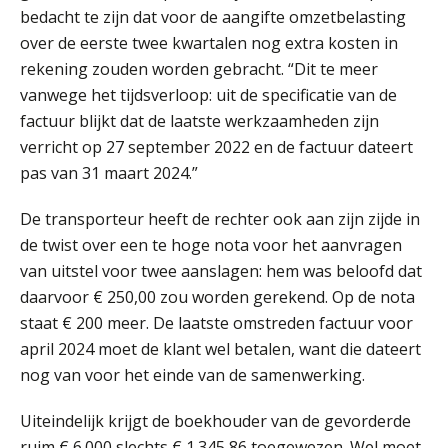
Het functiegemak van de INT bij
bedacht te zijn dat voor de aangifte omzetbelasting
adviezen over en aangiften van erf-
en schenkbelasting.
over de eerste twee kwartalen nog extra kosten in
rekening zouden worden gebracht. “Dit te meer
Zomer. Tijd om je loopbaan onder
vanwege het tijdsverloop: uit de specificatie van de
de loep te nemen.
factuur blijkt dat de laatste werkzaamheden zijn
Q Home: DAC7-compliant opschalen
verricht op 27 september 2022 en de factuur dateert
als verhuurplatform voor
vakantiewoningen
pas van 31 maart 2024.”
5 signalen dat jouw relatiebeheer
De transporteur heeft de rechter ook aan zijn zijde in
niet meer werkt (en hoe je dat oplost)
de twist over een te hoge nota voor het aanvragen
van uitstel voor twee aanslagen: hem was beloofd dat
daarvoor € 250,00 zou worden gerekend. Op de nota
staat € 200 meer. De laatste omstreden factuur voor
Fusies en overnames | Met
april 2024 moet de klant wel betalen, want die dateert
waardebepalingen bedrijfsadvies
dichter bij de ondernemer
nog van voor het einde van de samenwerking.
Van Wwft naar AMLR: wat verandert
Uiteindelijk krijgt de boekhouder van de gevorderde
er in 2027?
ruim € 6.000 slechts € 1.345,86 toegewezen. Wel moet