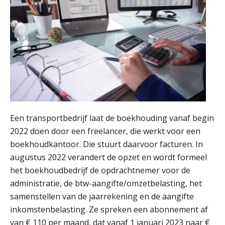
veranderen
ICT & AI | “Wie bewust kiest, kiest
voor toekomstbestendigheid”
ICT & AI | Waarom inzicht nog geen
advies is
ICT & AI | De accountant als
rekenwonder
Een transportbedrijf laat de boekhouding vanaf begin
Dashboard voor
administratiekantoren: al je klanten in
2022 doen door een freelancer, die werkt voor een
één overzicht
boekhoudkantoor. Die stuurt daarvoor facturen. In
De vijf grootste uitdagingen in
augustus 2022 verandert de opzet en wordt formeel
capaciteitsplanning
het boekhoudbedrijf de opdrachtnemer voor de
administratie, de btw-aangifte/omzetbelasting, het
Yousri Mandour: “Verandering begint
waar het schuurt”
samenstellen van de jaarrekening en de aangifte
inkomstenbelasting. Ze spreken een abonnement af
Waarom het huidige verdienmodel
van € 110 per maand, dat vanaf 1 januari 2023 naar €