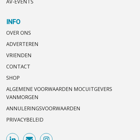
AV-EVENTS
Hoe Hoek en Blok het
ondertekenproces drastisch
verbeterde
Accountant Agri & Food – Terneuzen
INFO
aaff
Schaalbaar IT-beheer sluit naadloos
OVER ONS
aan bij het snelgroeiende Reanda
ADVERTEREN
Zelfstandig Assistent Accountant
Govers bouwt aan een volwassen
digitaal fundament voor governance,
Samenstelpraktijk
VRIENDEN
security en AI
PIA Group
CONTACT
Van najagen naar verwerken:
waarom vraagposten je proces
blokkeren (en hoe je dat stopt)
SHOP
Junior manager audit
ALGEMENE VOORWAARDEN MOCUITGEVERS
ICT & AI | Data als fundament voor
Bentacera
innovatie
VANMORGEN
ANNULERINGSVOORWAARDEN
Microsoft Copilot gebruiken? Zorg
Senior Assistent Accountant, EJP Financial
dat je eerst SharePoint op orde hebt
PRIVACYBELEID
Astronauts – Curaçao
PIA Group
Terug naar het ambacht