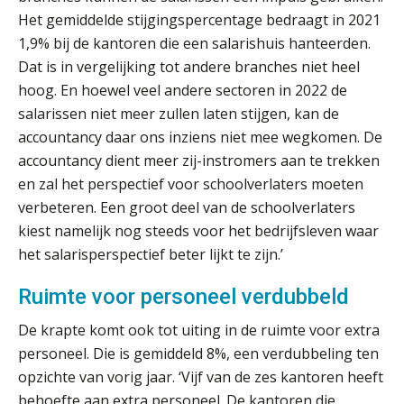
Het gemiddelde stijgingspercentage bedraagt in 2021
1,9% bij de kantoren die een salarishuis hanteerden.
Dat is in vergelijking tot andere branches niet heel
hoog. En hoewel veel andere sectoren in 2022 de
salarissen niet meer zullen laten stijgen, kan de
accountancy daar ons inziens niet mee wegkomen. De
ICT & AI | “Slim automatiseren begint
bij gedrag”
accountancy dient meer zij-instromers aan te trekken
en zal het perspectief voor schoolverlaters moeten
Private equity in accountancy: drie
verbeteren. Een groot deel van de schoolverlaters
spanningsvelden die het vak
veranderen
kiest namelijk nog steeds voor het bedrijfsleven waar
het salarisperspectief beter lijkt te zijn.’
ICT & AI | “Wie bewust kiest, kiest
voor toekomstbestendigheid”
Ruimte voor personeel verdubbeld
ICT & AI | Waarom inzicht nog geen
De krapte komt ook tot uiting in de ruimte voor extra
advies is
personeel. Die is gemiddeld 8%, een verdubbeling ten
opzichte van vorig jaar. ‘Vijf van de zes kantoren heeft
ICT & AI | De accountant als
rekenwonder
behoefte aan extra personeel. De kantoren die