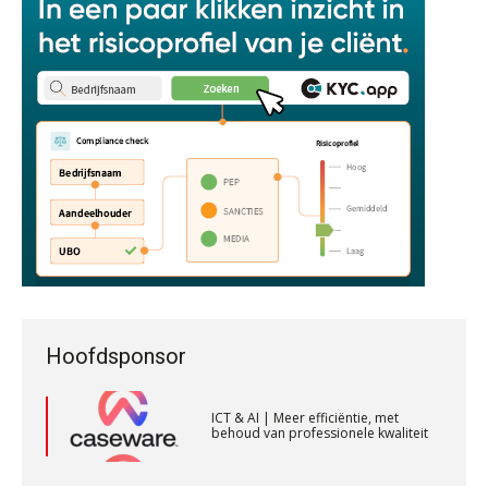
KNAV
Automatisering heeft direct invloed
op declarabele uren
Corporate Finance Advisor
De volgende stap in AI: HR-assistent
KNAV
Loket begrijpt nu je eigen
documenten
Complimenten geven aan
Audit assistent
medewerkers: dit kan het opleveren
KNAV
Fiscaal onzakelijksheidsvermoeden
bij verkoop aandelen na splitsing in
strijd met Fusierichtlijn
Senior Assistent Accountant – Kesteren
WEA Deltaland
AV-Top 50 | Hoog tijd voor opleiding
die jongeren aanspreekt
ICT & AI | Meer efficiëntie, met
Hoofdsponsor
behoud van professionele kwaliteit
Gevorderd assistent accountant
De toegevoegde waarde van een
jurist in het AI-tijdperk
BonsenReuling
ICT & AI | Meer efficiëntie, met
behoud van professionele kwaliteit
Welke ontwikkelingen in het
financieringslandschap zijn van
belang voor de accountant?