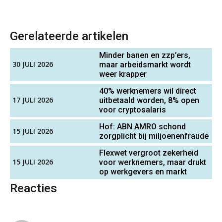
ABN Amro slokt NIBC op: wat deze
overname zegt over de
veranderende financiële markt
Gerelateerde artikelen
Boekhoudlandschap sterk
gefragmenteerd, softwarekampioen
Senior Assistent Accountant, EJP Financial
ontbreekt (nog) in Europa
Minder banen en zzp’ers,
Astronauts – Curaçao
30 JULI 2026
maar arbeidsmarkt wordt
Hoe Hoek en Blok het
PIA Group
weer krapper
ondertekenproces drastisch
verbeterde
40% werknemers wil direct
17 JULI 2026
uitbetaald worden, 8% open
Schaalbaar IT-beheer sluit naadloos
Gevorderd Assistent Accountant Audit
voor cryptosalaris
aan bij het snelgroeiende Reanda
PIA Group
Hof: ABN AMRO schond
15 JULI 2026
Govers bouwt aan een volwassen
zorgplicht bij miljoenenfraude
digitaal fundament voor governance,
security en AI
Senior assistent accountant | samenstel
Flexwet vergroot zekerheid
15 JULI 2026
voor werknemers, maar drukt
Scab
Van najagen naar verwerken:
op werkgevers en markt
waarom vraagposten je proces
blokkeren (en hoe je dat stopt)
Reacties
Assistent Accountant / Relatiemanager, Elysee
ICT & AI | Data als fundament voor
innovatie
Accountants