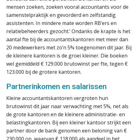
mensen zoeken, zoeken vooral accountants voor de
Dashboard voor
administratiekantoren: al je klanten in
samenstelpraktijk en gevorderd en zelfstandig
één overzicht
assistenten. In mindere mate worden RB’ers en
relatiebeheerders gezocht.’ Ondanks de krapte is het
De vijf grootste uitdagingen in
capaciteitsplanning
aantal fte bij de accountantskantoren met meer dan
20 medewerkers met zo’n 5% toegenomen dit jaar. Bij
Yousri Mandour: “Verandering begint
de kleinere kantoren is de groei kleiner. Die boeken
waar het schuurt”
wel gemiddeld € 129.000 brutowinst per fte, tegen €
123.000 bij de grotere kantoren.
Waarom het huidige verdienmodel
van accountants verleden tijd is
Partnerinkomen en salarissen
Kleine accountantskantoren vergroten hun
brutowinst dit jaar naar verwachting met 5%, net als
Wie is de eerste? De AI-revolutie
de grote kantoren en de kleinere administratie- en
waar elk kantoor op wacht.
belastingkantoren. Bij een kleiner kantoor strijkt een
partner door de bank genomen een beloning van €
Hoe snellere straatjes het zicht op
datakwaliteit vertroebelen
230.000 op, waarvan € 118.000 als aandeel in het