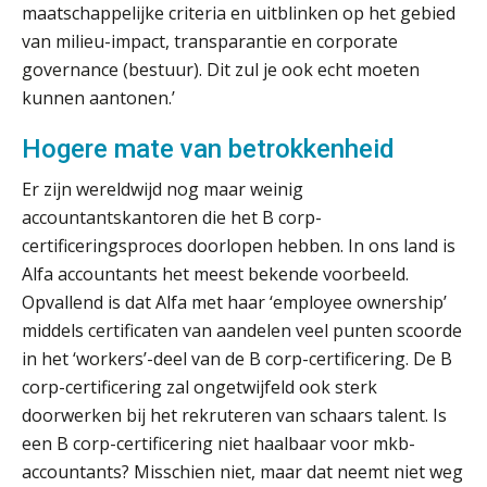
maatschappelijke criteria en uitblinken op het gebied
toekomst pensioenen voor de
werkgever
van milieu-impact, transparantie en corporate
governance (bestuur). Dit zul je ook echt moeten
kunnen aantonen.’
Verstoorde arbeidsrelatie als
Hogere mate van betrokkenheid
ontslaggrond: zo begeleid je jouw
klant
Er zijn wereldwijd nog maar weinig
Duizenden Nederlanders in de knel
accountantskantoren die het B corp-
door Amerikaanse belastingwet
certificeringsproces doorlopen hebben. In ons land is
Alfa accountants het meest bekende voorbeeld.
Het functiegemak van de INT bij
adviezen over en aangiften van erf-
Opvallend is dat Alfa met haar ‘employee ownership’
en schenkbelasting.
middels certificaten van aandelen veel punten scoorde
Zomer. Tijd om je loopbaan onder
in het ‘workers’-deel van de B corp-certificering. De B
de loep te nemen.
corp-certificering zal ongetwijfeld ook sterk
doorwerken bij het rekruteren van schaars talent. Is
Q Home: DAC7-compliant opschalen
als verhuurplatform voor
een B corp-certificering niet haalbaar voor mkb-
vakantiewoningen
accountants? Misschien niet, maar dat neemt niet weg