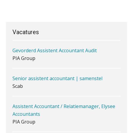
Senior Assistent Accountant, EJP Financial
belangrijk is als het zakelijk plan zelf
Astronauts – Curaçao
PIA Group
Vacatures
Waarom jouw klant sneller
Gevorderd Assistent Accountant Audit
antwoordt via een app dan via de
mail
PIA Group
iXBRL controleren: wanneer moet
het, en waar let je op?
Senior assistent accountant | samenstel
Scab
Het herbeleggen van de
Herinvesteringsreserve (HIR) in een
vastgoedbeleggingsfonds?
Assistent Accountant / Relatiemanager, Elysee
Inzicht in je organisatie: de kracht zit
in eenvoud
Accountants
PIA Group
Ketenmachtigingen centraal beheren:
zo werkt u slimmer met eHerkenning
Medior assistent accountant • Druten