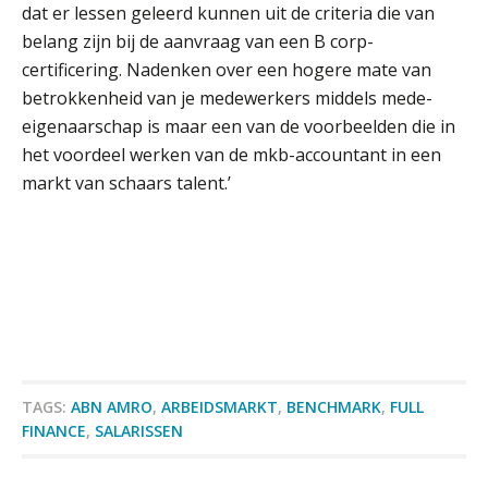
5 signalen dat jouw relatiebeheer
dat er lessen geleerd kunnen uit de criteria die van
niet meer werkt (en hoe je dat oplost)
belang zijn bij de aanvraag van een B corp-
certificering. Nadenken over een hogere mate van
betrokkenheid van je medewerkers middels mede-
eigenaarschap is maar een van de voorbeelden die in
Fusies en overnames | Met
het voordeel werken van de mkb-accountant in een
waardebepalingen bedrijfsadvies
dichter bij de ondernemer
markt van schaars talent.’
Van Wwft naar AMLR: wat verandert
er in 2027?
Driver-based models: de essentiële
bouwstenen voor elk finance team
Werven op klik is willekeurig. Zo
verminder je verloop structureel.
TAGS:
ABN AMRO
,
ARBEIDSMARKT
,
BENCHMARK
,
FULL
FINANCE
,
SALARISSEN
Buy & build: urenregistratie als
verborgen EBITDA-hefboom