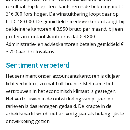
resultaat. Bij de grotere kantoren is de beloning met €
‘De accountant is essentieel voor
316.000 fors hoger. De winstuitkering loopt daar op
ondernemers in het mkb’
tot € 183.000. De gemiddelde medewerker ontvangt bij
de kleinere kantoren € 3.550 bruto per maand, bij een
Waarom een VOF-contract net zo
belangrijk is als het zakelijk plan zelf
groter accountantskantoor is dat € 3.800.
Administratie- en advieskantoren betalen gemiddeld €
3.700 aan brutosalaris.
Sentiment verbeterd
Waarom jouw klant sneller
antwoordt via een app dan via de
Het sentiment onder accountantskantoren is dit jaar
mail
licht verbeterd, zo mat Full Finance. Met name het
iXBRL controleren: wanneer moet
vertrouwen in het economisch klimaat is gestegen.
het, en waar let je op?
Het vertrouwen in de ontwikkeling van prijzen en
Het herbeleggen van de
tarieven is daarentegen gedaald. De krapte in de
Herinvesteringsreserve (HIR) in een
arbeidsmarkt wordt net als vorig jaar als belangrijkste
vastgoedbeleggingsfonds?
ontwikkeling gezien.
Inzicht in je organisatie: de kracht zit
in eenvoud