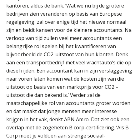
een structuur die iedereen begrijpt”
kantoren, aldus de bank. ‘Wat we nu bij de grotere
bedrijven zien veranderen op basis van Europese
Scan-en-herken haalt de druk niet van
regelgeving, zal over enige tijd het nieuwe normaal
je kwartaalafsluiting. Dit wel.
zijn en beidt kansen voor de kleinere accountants. Na
Uitspraak Hoge Raad: subsidie voor
verloop van tijd zullen veel meer accountants een
tuchtrechtspraak advocatuur is
belast met btw
belangrijke rol spelen bij het kwantificeren van
bijvoorbeeld de CO2-uitstoot van hun klanten. Denk
Informer Money genomineerd voor
Best FinTech Startup of the Year
aan een transportbedrijf met veel vrachtauto’s die op
België
diesel rijden. Een accountant kan in zijn verslaggeving
naar voren laten komen wat de kosten zijn van die
Wwft-compliance in 2026: doen we
het beter dan vorig jaar?
uitstoot op basis van een marktprijs voor CO2 –
uitstoot die dan bekend is.’ Verder zal de
ICT & AI | Volledig automatische
maatschappelijke rol van accountants groter worden
factuurverwerking: zo kom je er
en dat maakt dat jonge mensen meer interesse
Hierom zijn webshopondernemers
krijgen in het vak, denkt ABN Amro. Dat ziet ook een
extra kwetsbaar voor
boekhoudfouten
overlap met de zogeheten B corp-certificering. ‘Als B
Corp moet je voldoen aan strenge sociaal-
Blog | Aandachtspunten bij de
transitie in verband met de Wet