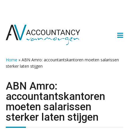
Spring
Door
Spring
Spring
naar
naar
naar
naar
de
de
de
de
hoofdnavigatie
hoofd
eerste
voettekst
inhoud
sidebar
Home
»
ABN Amro: accountantskantoren moeten salarissen
sterker laten stijgen
ABN Amro:
accountantskantoren
moeten salarissen
sterker laten stijgen