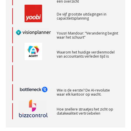
Controleleider
Yousri Mandour: “Verandering begint
waar het schuurt”
Scab
Waarom het huidige verdienmodel
van accountants verleden tijd is
Accountant Agri & Food – Terneuzen
aaff
Zelfstandig Assistent Accountant
Wie is de eerste? De AI-revolutie
waar elk kantoor op wacht.
Samenstelpraktijk
PIA Group
Hoe snellere straatjes het zicht op
datakwaliteit vertroebelen
Junior manager audit
‘De accountant is essentieel voor
Bentacera
ondernemers in het mkb’
Waarom een VOF-contract net zo