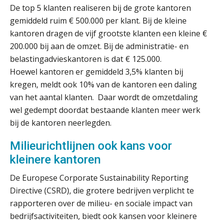
De top 5 klanten realiseren bij de grote kantoren
gemiddeld ruim € 500.000 per klant. Bij de kleine
Ketenmachtigingen centraal beheren:
zo werkt u slimmer met eHerkenning
kantoren dragen de vijf grootste klanten een kleine €
200.000 bij aan de omzet. Bij de administratie- en
belastingadvieskantoren is dat € 125.000.
de autonome AI-boekhouder
Hoewel kantoren er gemiddeld 3,5% klanten bij
kregen, meldt ook 10% van de kantoren een daling
De curator klopt aan: wat moet een
accountantskantoor afgeven bij een
van het aantal klanten. Daar wordt de omzetdaling
faillissement van een klant?
wel gedempt doordat bestaande klanten meer werk
Eenvoudig bankrekeningen koppelen
bij de kantoren neerlegden.
met Twinfield, Exact Online en
Snelstart
Milieurichtlijnen ook kans voor
Van Mook: “Met Minox Focus wil ik
groeien naar twee keer zoveel
kleinere kantoren
klanten.”
De Europese Corporate Sustainability Reporting
Van losse vastlegging naar
Directive (CSRD), die grotere bedrijven verplicht te
aantoonbare grip op KYC en de Wwft
rapporteren over de milieu- en sociale impact van
bedrijfsactiviteiten, biedt ook kansen voor kleinere
Woord & Daad: “Van wildgroei naar