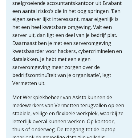
snelgroeiende accountantskantoor uit Brabant
Yousri Mandour: “Verandering begint
waar het schuurt”
een aantal risico’s die in het oog springen. ‘Een
eigen server lijkt interessant, maar eigenlijk is
Waarom het huidige verdienmodel
het een heel kwetsbare omgeving. Valt een
van accountants verleden tijd is
server uit, dan ligt een deel van je bedrijf plat.
Daarnaast ben je met een serveromgeving
kwetsbaarder voor hackers, cybercriminelen en
datalekken. Je hebt met een eigen
Wie is de eerste? De AI-revolutie
serveromgeving meer zorgen over de
waar elk kantoor op wacht.
bedrijfscontinuïteit van je organisatie’, legt
Vermetten uit.
Hoe snellere straatjes het zicht op
datakwaliteit vertroebelen
Met Werkplekbeheer van Asista kunnen de
‘De accountant is essentieel voor
medewerkers van Vermetten terugvallen op een
ondernemers in het mkb’
stabiele, veilige en flexibele werkplek, waarbij ze
letterlijk overal kunnen werken. Op kantoor,
Waarom een VOF-contract net zo
belangrijk is als het zakelijk plan zelf
thuis of onderweg. De toegang tot de laptop
maar ook de gevoelige data zijn volledig