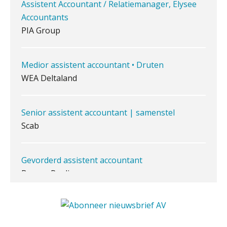
iXBRL controleren: wanneer moet
het, en waar let je op?
Medior assistent accountant • Druten
WEA Deltaland
Het herbeleggen van de
Herinvesteringsreserve (HIR) in een
vastgoedbeleggingsfonds?
Senior assistent accountant | samenstel
Inzicht in je organisatie: de kracht zit
Scab
in eenvoud
Ketenmachtigingen centraal beheren:
zo werkt u slimmer met eHerkenning
Gevorderd assistent accountant
BonsenReuling
de autonome AI-boekhouder
Senior Assistent Accountant – Kesteren
De curator klopt aan: wat moet een
WEA Deltaland
accountantskantoor afgeven bij een
faillissement van een klant?
Eenvoudig bankrekeningen koppelen
met Twinfield, Exact Online en
Assistent accountant Agri & Food – Groningen
Snelstart