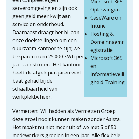
een compleet eigen
Microsoft 365
De curator klopt aan: wat moet een
serveromgeving en zijn ook
Oplossingen
accountantskantoor afgeven bij een
faillissement van een klant?
geen geld meer kwijt aan
CaseWare on
service en onderhoud.
Intune
Eenvoudig bankrekeningen koppelen
met Twinfield, Exact Online en
Daarnaast draagt het bij aan
Hosting &
Snelstart
onze doelstellingen om een
Domeinnaamr
Van Mook: “Met Minox Focus wil ik
duurzaam kantoor te zijn; we
egistratie
groeien naar twee keer zoveel
klanten.”
besparen ruim 25.000 kWh per
Microsoft 365
jaar aan stroom.’ Het kantoor
en
Van losse vastlegging naar
heeft de afgelopen jaren veel
aantoonbare grip op KYC en de Wwft
Informatieveili
baat gehad bij de
gheid Training
Woord & Daad: “Van wildgroei naar
schaalbaarheid van
een structuur die iedereen begrijpt”
werkplekbeheer.
Scan-en-herken haalt de druk niet van
Vermetten: ‘Wij hadden als Vermetten Groep
je kwartaalafsluiting. Dit wel.
deze groei nooit kunnen maken zonder Asista.
Uitspraak Hoge Raad: subsidie voor
Het maakt nu niet meer uit of we met 5 of 50
tuchtrechtspraak advocatuur is
medewerkers groeien in een jaar. Alle flexibele
belast met btw