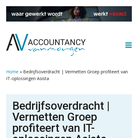
Spring
Door
Spring
Spring
naar
naar
naar
naar
de
de
de
de
hoofdnavigatie
hoofd
eerste
voettekst
inhoud
sidebar
Home
»
Bedrijfsoverdracht | Vermetten Groep profiteert van
IT-oplossingen Asista
Bedrijfsoverdracht |
Vermetten Groep
profiteert van IT-