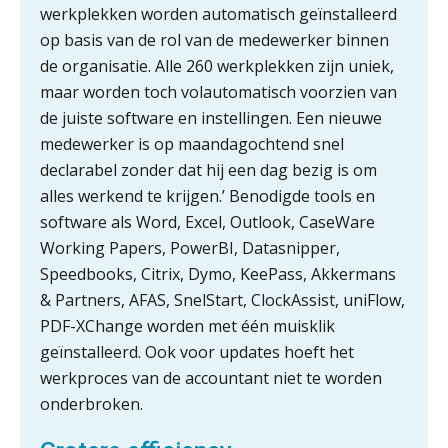
werkplekken worden automatisch geïnstalleerd
Informer Money genomineerd voor
Best FinTech Startup of the Year
op basis van de rol van de medewerker binnen
België
de organisatie. Alle 260 werkplekken zijn uniek,
maar worden toch volautomatisch voorzien van
Wwft-compliance in 2026: doen we
het beter dan vorig jaar?
de juiste software en instellingen. Een nieuwe
medewerker is op maandagochtend snel
ICT & AI | Volledig automatische
declarabel zonder dat hij een dag bezig is om
factuurverwerking: zo kom je er
alles werkend te krijgen.’ Benodigde tools en
Hierom zijn webshopondernemers
software als Word, Excel, Outlook, CaseWare
extra kwetsbaar voor
Working Papers, PowerBI, Datasnipper,
boekhoudfouten
Speedbooks, Citrix, Dymo, KeePass, Akkermans
Blog | Aandachtspunten bij de
transitie in verband met de Wet
& Partners, AFAS, SnelStart, ClockAssist, uniFlow,
toekomst pensioenen voor de
werkgever
PDF-XChange worden met één muisklik
geïnstalleerd. Ook voor updates hoeft het
werkproces van de accountant niet te worden
onderbroken.
Verstoorde arbeidsrelatie als
ontslaggrond: zo begeleid je jouw
klant