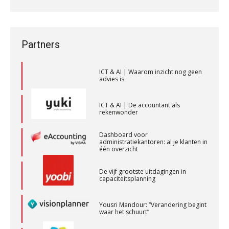
Wanneer wordt het bv-risico een
ICT & AI | “Wie bewust kiest, kiest
privé-risico? De rol van de
voor toekomstbestendigheid”
accountant bij
Senior Assistent Accountant, EJP Financial
bestuurdersaansprakelijkheid
Astronauts – Curaçao
ICT & AI | Waarom inzicht nog geen
Partners
advies is
PIA Group
ICT & AI | De accountant als
rekenwonder
Accountant Agri & Food – Terneuzen
aaff
Dashboard voor
administratiekantoren: al je klanten in
één overzicht
Junior manager audit
De vijf grootste uitdagingen in
capaciteitsplanning
Bentacera
Yousri Mandour: “Verandering begint
waar het schuurt”
Supervisor controlling & accounting
KNAV
Waarom het huidige verdienmodel
van accountants verleden tijd is