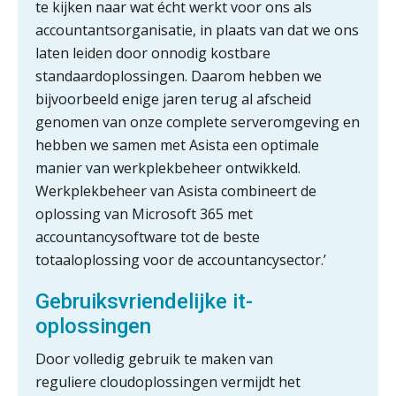
ICT & AI | “Slim automatiseren begint
te kijken naar wat écht werkt voor ons als
bij gedrag”
accountantsorganisatie, in plaats van dat we ons
laten leiden door onnodig kostbare
Private equity in accountancy: drie
spanningsvelden die het vak
standaardoplossingen. Daarom hebben we
veranderen
bijvoorbeeld enige jaren terug al afscheid
ICT & AI | “Wie bewust kiest, kiest
genomen van onze complete serveromgeving en
voor toekomstbestendigheid”
hebben we samen met Asista een optimale
manier van werkplekbeheer ontwikkeld.
ICT & AI | Waarom inzicht nog geen
advies is
Werkplekbeheer van Asista combineert de
oplossing van Microsoft 365 met
ICT & AI | De accountant als
accountancysoftware tot de beste
rekenwonder
totaaloplossing voor de accountancysector.’
Dashboard voor
administratiekantoren: al je klanten in
Gebruiksvriendelijke it-
één overzicht
oplossingen
De vijf grootste uitdagingen in
Door volledig gebruik te maken van
capaciteitsplanning
reguliere cloudoplossingen vermijdt het