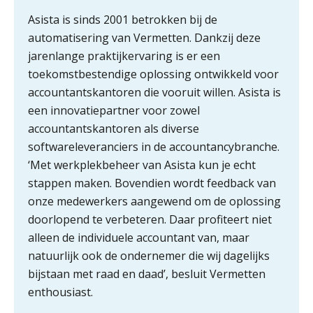
dichter bij de ondernemer
Asista is sinds 2001 betrokken bij de
Van Wwft naar AMLR: wat verandert
automatisering van Vermetten. Dankzij deze
er in 2027?
jarenlange praktijkervaring is er een
toekomstbestendige oplossing ontwikkeld voor
Driver-based models: de essentiële
bouwstenen voor elk finance team
accountantskantoren die vooruit willen. Asista is
een innovatiepartner voor zowel
Werven op klik is willekeurig. Zo
accountantskantoren als diverse
verminder je verloop structureel.
softwareleveranciers in de accountancybranche.
‘Met werkplekbeheer van Asista kun je echt
Buy & build: urenregistratie als
verborgen EBITDA-hefboom
stappen maken. Bovendien wordt feedback van
onze medewerkers aangewend om de oplossing
ABN Amro slokt NIBC op: wat deze
overname zegt over de
doorlopend te verbeteren. Daar profiteert niet
veranderende financiële markt
alleen de individuele accountant van, maar
Boekhoudlandschap sterk
natuurlijk ook de ondernemer die wij dagelijks
Klantadviseur Accountancy (32-40 uur)
gefragmenteerd, softwarekampioen
bijstaan met raad en daad’, besluit Vermetten
ontbreekt (nog) in Europa
Finnerz
enthousiast.
Hoe Hoek en Blok het
ondertekenproces drastisch