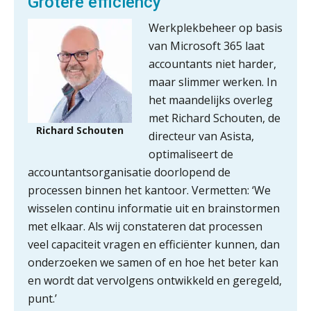
Grotere efficiency
Duizenden Nederlanders in de knel
Werkplekbeheer op basis
door Amerikaanse belastingwet
van Microsoft 365 laat
accountants niet harder,
Het functiegemak van de INT bij
adviezen over en aangiften van erf-
maar slimmer werken. In
en schenkbelasting.
het maandelijks overleg
Zomer. Tijd om je loopbaan onder
met Richard Schouten, de
de loep te nemen.
Richard Schouten
directeur van Asista,
optimaliseert de
Q Home: DAC7-compliant opschalen
als verhuurplatform voor
accountantsorganisatie doorlopend de
vakantiewoningen
processen binnen het kantoor. Vermetten: ‘We
5 signalen dat jouw relatiebeheer
wisselen continu informatie uit en brainstormen
niet meer werkt (en hoe je dat oplost)
met elkaar. Als wij constateren dat processen
veel capaciteit vragen en efficiënter kunnen, dan
onderzoeken we samen of en hoe het beter kan
en wordt dat vervolgens ontwikkeld en geregeld,
Fusies en overnames | Met
punt.’
waardebepalingen bedrijfsadvies