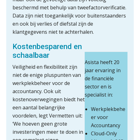
beschermd met behulp van tweefactorverificatie.
Data zijn niet toegankelijk voor buitenstaanders
en ook bij verlies of diefstal zijn de
Waarom jouw klant sneller
antwoordt via een app dan via de
klantgegevens niet te achterhalen.
mail
Kostenbesparend en
iXBRL controleren: wanneer moet
het, en waar let je op?
schaalbaar
Asista heeft 20
Het herbeleggen van de
Veiligheid en flexibiliteit zijn
Herinvesteringsreserve (HIR) in een
jaar ervaring in
vastgoedbeleggingsfonds?
niet de enige pluspunten van
de financiële
werkplekbeheer voor de
sector en is
Inzicht in je organisatie: de kracht zit
accountancy. Ook uit
in eenvoud
specialist in:
kostenoverwegingen biedt het
Ketenmachtigingen centraal beheren:
een aantal belangrijke
Werkplekbehe
zo werkt u slimmer met eHerkenning
voordelen, legt Vermetten uit:
er voor
‘We hoeven geen grote
Accountancy
de autonome AI-boekhouder
investeringen meer te doen in
Cloud-Only