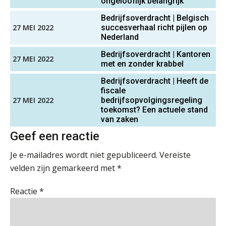
WEA Deltaland
moet je accountantskantoor vóór 15
ongelooflijk belangrijk’
augustus geregeld hebben
Bedrijfsoverdracht | Belgisch
Waarom SharePoint en Copilot je de
27 MEI 2022
succesverhaal richt pijlen op
inzichten op klantdossiers schuldig
Assistent accountant Agri & Food – Groningen
Nederland
blijven
aaff
Bedrijfsoverdracht | Kantoren
27 MEI 2022
“Waarom CRM in de accountancy
met en zonder krabbel
vaak meer ruis dan overzicht brengt”
Bedrijfsoverdracht | Heeft de
Accountant Agri & Food – Roosendaal
fiscale
ICT & AI | “Accountancywerk
aaff
verandert sneller dan de meeste
27 MEI 2022
bedrijfsopvolgingsregeling
kantoren beseffen”
toekomst? Een actuele stand
van zaken
De cijfers kloppen. Maar klopt de
Zelfstandig Assistent Accountant
Geef een reactie
cultuur ook?
Samenstelpraktijk
Je e-mailadres wordt niet gepubliceerd.
Vereiste
PIA Group
De mensen achter de loonstrook: in
velden zijn gemarkeerd met
*
gesprek met Susan Hendriks
Corporate Finance Advisor
Reactie
*
Klanten soepel bedienen met AFAS
SB
KNAV