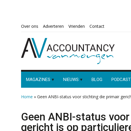
Spring
Door
Spring
Spring
Over ons
Adverteren
Vrienden
Contact
naar
naar
naar
naar
de
de
de
de
hoofdnavigatie
hoofd
eerste
voettekst
inhoud
sidebar
MAGAZINES
NIEUWS
BLOG
PODCAST
Home
»
Geen ANBI-status voor stichting die primair gerich
Geen ANBI-status voor s
gericht is op particulie