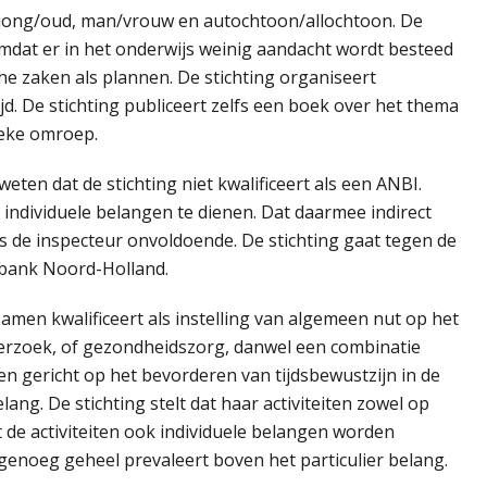
n: jong/oud, man/vrouw en autochtoon/allochtoon. De
 omdat er in het onderwijs weinig aandacht wordt besteed
che zaken als plannen. De stichting organiseert
jd. De stichting publiceert zelfs een boek over het thema
ieke omroep.
weten dat de stichting niet kwalificeert als een ANBI.
 individuele belangen te dienen. Dat daarmee indirect
 de inspecteur onvoldoende. De stichting gaat tegen de
htbank Noord-Holland.
tezamen kwalificeert als instelling van algemeen nut op het
derzoek, of gezondheidszorg, danwel een combinatie
iten gericht op het bevorderen van tijdsbewustzijn in de
ng. De stichting stelt dat haar activiteiten zowel op
et de activiteiten ook individuele belangen worden
genoeg geheel prevaleert boven het particulier belang.