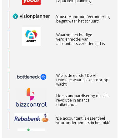
begint waar het schuurt”
Waarom het huidige
Accountant – Eindhoven
verdienmodel van
accountants verleden tijd is
aaff
Klantadviseur Accountancy (32-40 uur)
Wie is de eerste? De AI-
Finnerz
revolutie waar elk kantoor op
wacht.
Hoe standaardisering de stille
Accountant Agri & Food – Heythuysen
revolutie in finance
ontketende
aaff
‘De accountant is essentieel
voor ondernemers in het mkb’
Accountant Agri & Food – Gorinchem
aaff
Waarom een VOF-contract net
zo belangrijk is als het zakelijk
plan zelf
Accountant Agri & Food – Uden