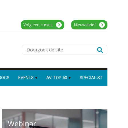
Accountant Agri & Food – Terneuzen
aaff
Klanten soepel bedienen met
AFAS SB
Volg een cursus
Nieuwsbrief
Gevorderd assistent accountant Audit –
Almelo
BonsenReuling
Speech to text in compliance
Doorzoek
software: zo besparen
accountants twintig minuten
de
per dossier
Eindverantwoordelijk Accountant
site
Samenstel (RA of AA)
PIA Group
DOCS
EVENTS
AV-TOP 50
SPECIALIST
Risicocategorieën AI Act
blijven onderbelicht, terwijl de
verplichtingen al gelden
Gevorderd Assistent Accountant Audit
Groeipad in de
samenstelpraktijk: van
PIA Group
gevorderd assistent naar
client manager
Automatisering heeft direct
Audit assistent
invloed op declarabele uren