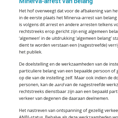
Minerva-arrest van belang
Het hof overweegt dat voor de afbakening van het
in de eerste plaats het Minerva-arrest van belang 
is volgens dit arrest en andere arresten telkens 
rechtstreeks erop gericht zijn enig algemeen belan
‘algemeen’ in de uitdrukking ‘algemeen belang’ sta
dient te worden verstaan een (nagestreefde) verrijk
het publiek.
De doelstelling en de werkzaamheden van de instel
particuliere belang van een bepaalde persoon of 
op die van de instelling zelf. Maar ook indien de d
personen, kan de
aard
van de nagestreefde werk
rechtstreeks dienstbaar zijn aan een bepaald parti
verkeer van degenen die daaraan deelnemen.
Het nastreven van ontspanning of gezellig verkeer
ANBI-status. Behalve als deze werkzaamheden worde