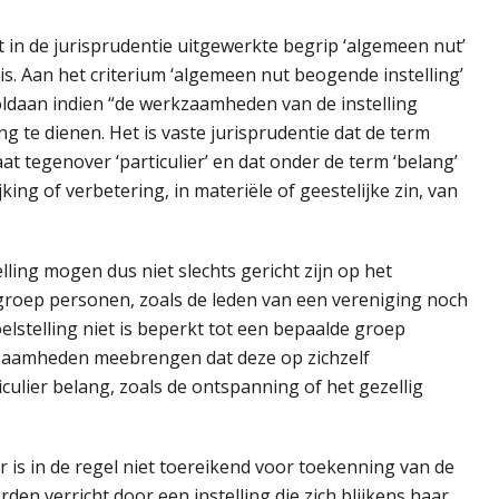
 in de jurisprudentie uitgewerkte begrip ‘algemeen nut’
is. Aan het criterium ‘algemeen nut beogende instelling’
voldaan indien “de werkzaamheden van de instelling
g te dienen. Het is vaste jurisprudentie dat de term
at tegenover ‘particulier’ en dat onder de term ‘belang’
ing of verbetering, in materiële of geestelijke zin, van
ling mogen dus niet slechts gericht zijn op het
groep personen, zoals de leden van een vereniging noch
oelstelling niet is beperkt tot een bepaalde groep
zaamheden meebrengen dat deze op zichzelf
culier belang, zoals de ontspanning of het gezellig
 is in de regel niet toereikend voor toekenning van de
n verricht door een instelling die zich blijkens haar