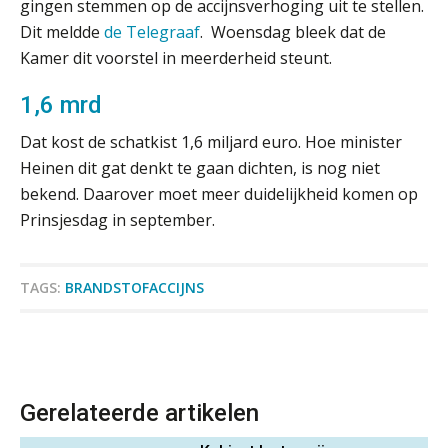
gingen stemmen op de accijnsverhoging uit te stellen.
Het functiegemak van de INT bij
Dit meldde
de Telegraaf
. Woensdag bleek dat de
adviezen over en aangiften van erf-
Kamer dit voorstel in meerderheid steunt.
en schenkbelasting.
1,6 mrd
Zomer. Tijd om je loopbaan onder
de loep te nemen.
Dat kost de schatkist 1,6 miljard euro. Hoe minister
Q Home: DAC7-compliant opschalen
Heinen dit gat denkt te gaan dichten, is nog niet
als verhuurplatform voor
vakantiewoningen
bekend. Daarover moet meer duidelijkheid komen op
Prinsjesdag in september.
5 signalen dat jouw relatiebeheer
niet meer werkt (en hoe je dat oplost)
TAGS:
BRANDSTOFACCIJNS
Fusies en overnames | Met
waardebepalingen bedrijfsadvies
dichter bij de ondernemer
Gerelateerde artikelen
Van Wwft naar AMLR: wat verandert
er in 2027?