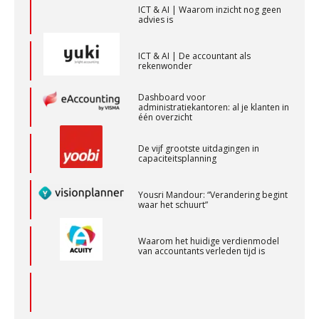
ICT & AI | Waarom inzicht nog geen
advies is
Accountant – Eindhoven
aaff
ICT & AI | De accountant als
rekenwonder
Dashboard voor
Eindverantwoordelijk Accountant Samenstel (RA
administratiekantoren: al je klanten in
of AA)
één overzicht
PIA Group
De vijf grootste uitdagingen in
capaciteitsplanning
Controleleider
Yousri Mandour: “Verandering begint
Scab
waar het schuurt”
Waarom het huidige verdienmodel
Accountant Agri & Food – Terneuzen
van accountants verleden tijd is
aaff