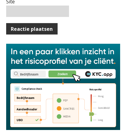
Klantadviseur Accountancy (32-40 uur)
Site
software: zo besparen accountants
twintig minuten per dossier
Finnerz
Assistent accountant Agri & Food – Groningen
aaff
Risicocategorieën AI Act blijven
onderbelicht, terwijl de
verplichtingen al gelden
Groeipad in de samenstelpraktijk:
Supervisor controlling & accounting
van gevorderd assistent naar client
KNAV
manager
Automatisering heeft direct invloed
op declarabele uren
Corporate Finance Advisor
KNAV
De volgende stap in AI: HR-assistent
Loket begrijpt nu je eigen
documenten
Audit assistent
Complimenten geven aan
KNAV
medewerkers: dit kan het opleveren
Fiscaal onzakelijksheidsvermoeden