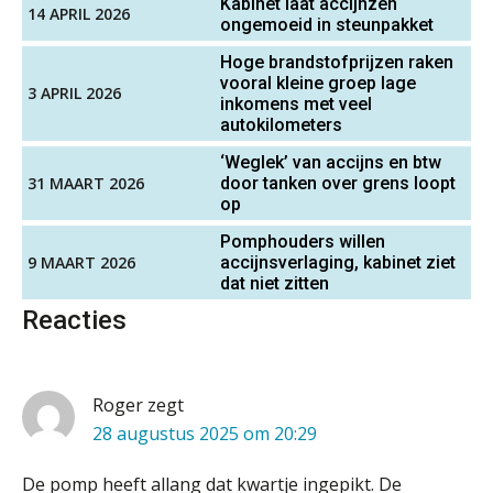
Kabinet laat accijnzen
14 APRIL 2026
ongemoeid in steunpakket
Driver-based models: de essentiële
Hoge brandstofprijzen raken
bouwstenen voor elk finance team
vooral kleine groep lage
3 APRIL 2026
inkomens met veel
Werven op klik is willekeurig. Zo
autokilometers
verminder je verloop structureel.
‘Weglek’ van accijns en btw
31 MAART 2026
door tanken over grens loopt
Buy & build: urenregistratie als
op
verborgen EBITDA-hefboom
Pomphouders willen
ABN Amro slokt NIBC op: wat deze
9 MAART 2026
accijnsverlaging, kabinet ziet
overname zegt over de
dat niet zitten
veranderende financiële markt
Reacties
Boekhoudlandschap sterk
Senior Assistent Accountant, EJP Financial
gefragmenteerd, softwarekampioen
ontbreekt (nog) in Europa
Astronauts – Curaçao
PIA Group
Hoe Hoek en Blok het
Roger
zegt
ondertekenproces drastisch
verbeterde
28 augustus 2025 om 20:29
Gevorderd Assistent Accountant Audit
Schaalbaar IT-beheer sluit naadloos
De pomp heeft allang dat kwartje ingepikt. De
aan bij het snelgroeiende Reanda