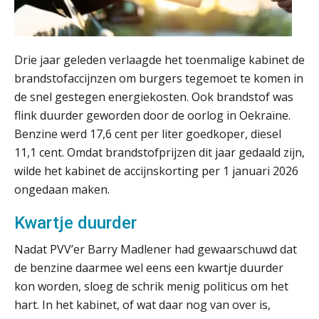
Wwft-compliance in 2026: doen we
het beter dan vorig jaar?
Drie jaar geleden verlaagde het toenmalige kabinet de
ICT & AI | Volledig automatische
brandstofaccijnzen om burgers tegemoet te komen in
factuurverwerking: zo kom je er
de snel gestegen energiekosten. Ook brandstof was
Hierom zijn webshopondernemers
flink duurder geworden door de oorlog in Oekraïne.
extra kwetsbaar voor
boekhoudfouten
Benzine werd 17,6 cent per liter goedkoper, diesel
Blog | Aandachtspunten bij de
11,1 cent. Omdat brandstofprijzen dit jaar gedaald zijn,
transitie in verband met de Wet
wilde het kabinet de accijnskorting per 1 januari 2026
toekomst pensioenen voor de
werkgever
ongedaan maken.
Kwartje duurder
Verstoorde arbeidsrelatie als
Nadat PVV’er Barry Madlener had gewaarschuwd dat
ontslaggrond: zo begeleid je jouw
de benzine daarmee wel eens een kwartje duurder
klant
kon worden, sloeg de schrik menig politicus om het
Duizenden Nederlanders in de knel
hart. In het kabinet, of wat daar nog van over is,
door Amerikaanse belastingwet