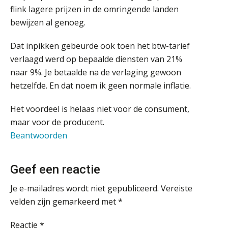
PIA Group
flink lagere prijzen in de omringende landen
bewijzen al genoeg.
Govers bouwt aan een volwassen
digitaal fundament voor governance,
Senior assistent accountant | samenstel
security en AI
Dat inpikken gebeurde ook toen het btw-tarief
Scab
Van najagen naar verwerken:
verlaagd werd op bepaalde diensten van 21%
waarom vraagposten je proces
blokkeren (en hoe je dat stopt)
naar 9%. Je betaalde na de verlaging gewoon
Assistent Accountant / Relatiemanager, Elysee
hetzelfde. En dat noem ik geen normale inflatie.
ICT & AI | Data als fundament voor
Accountants
innovatie
Het voordeel is helaas niet voor de consument,
PIA Group
maar voor de producent.
Microsoft Copilot gebruiken? Zorg
dat je eerst SharePoint op orde hebt
Beantwoorden
Medior assistent accountant • Druten
WEA Deltaland
Terug naar het ambacht
Geef een reactie
Je e-mailadres wordt niet gepubliceerd.
Vereiste
Cyberbeveiligingswet definitief: dit
Registeraccountant, EJP Financial Astronauts –
moet je accountantskantoor vóór 15
velden zijn gemarkeerd met
*
augustus geregeld hebben
‘s-Hertogenbosch
PIA Group
Waarom SharePoint en Copilot je de
Reactie
*
inzichten op klantdossiers schuldig