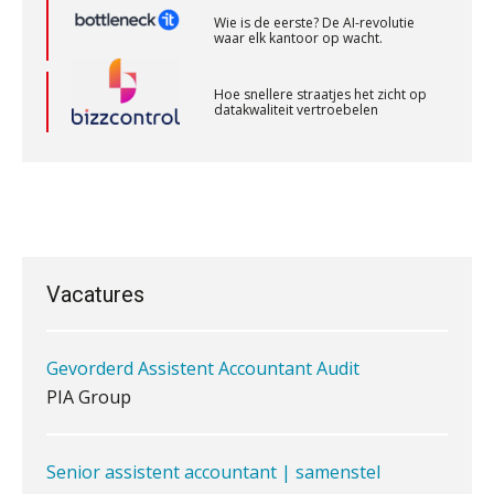
Zelfstandig Assistent Accountant
Wie is de eerste? De AI-revolutie
Samenstelpraktijk
waar elk kantoor op wacht.
PIA Group
Hoe snellere straatjes het zicht op
datakwaliteit vertroebelen
Junior manager audit
Bentacera
‘De accountant is essentieel voor
ondernemers in het mkb’
Senior Assistent Accountant, EJP Financial
Waarom een VOF-contract net zo
belangrijk is als het zakelijk plan zelf
Astronauts – Curaçao
Vacatures
PIA Group
Gevorderd Assistent Accountant Audit
Waarom jouw klant sneller
antwoordt via een app dan via de
PIA Group
mail
iXBRL controleren: wanneer moet
het, en waar let je op?
Senior assistent accountant | samenstel