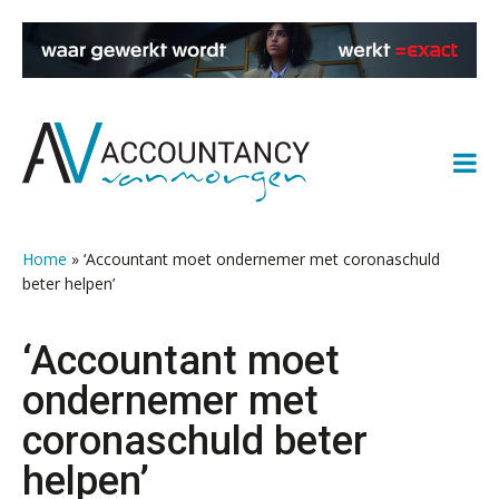
Spring
Door
Spring
Spring
naar
naar
naar
naar
de
de
de
de
hoofdnavigatie
hoofd
eerste
voettekst
inhoud
sidebar
Home
»
‘Accountant moet ondernemer met coronaschuld
beter helpen’
‘Accountant moet
ondernemer met
coronaschuld beter
helpen’