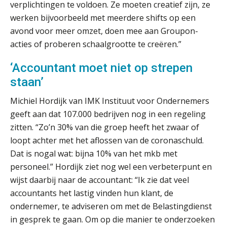
verplichtingen te voldoen. Ze moeten creatief zijn, ze
werken bijvoorbeeld met meerdere shifts op een
avond voor meer omzet, doen mee aan Groupon-
acties of proberen schaalgrootte te creëren.”
Waarom jouw klant sneller
antwoordt via een app dan via de
mail
‘Accountant moet niet op strepen
staan’
iXBRL controleren: wanneer moet
het, en waar let je op?
Michiel Hordijk van IMK Instituut voor Ondernemers
Het herbeleggen van de
geeft aan dat 107.000 bedrijven nog in een regeling
Herinvesteringsreserve (HIR) in een
vastgoedbeleggingsfonds?
zitten. “Zo’n 30% van die groep heeft het zwaar of
loopt achter met het aflossen van de coronaschuld.
Inzicht in je organisatie: de kracht zit
Dat is nogal wat: bijna 10% van het mkb met
in eenvoud
personeel.” Hordijk ziet nog wel een verbeterpunt en
wijst daarbij naar de accountant: “Ik zie dat veel
Ketenmachtigingen centraal beheren:
zo werkt u slimmer met eHerkenning
accountants het lastig vinden hun klant, de
ondernemer, te adviseren om met de Belastingdienst
de autonome AI-boekhouder
in gesprek te gaan. Om op die manier te onderzoeken