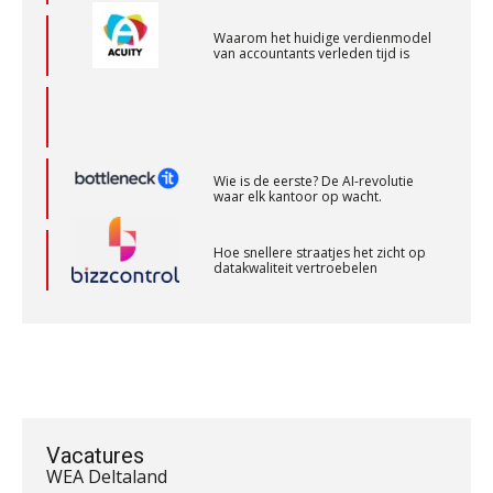
KNAV
Gevorderd Assistent Accountant – Enschede
BonsenReuling
Wie is de eerste? De AI-revolutie
waar elk kantoor op wacht.
Medior assistent accountant • Druten
Hoe snellere straatjes het zicht op
datakwaliteit vertroebelen
WEA Deltaland
‘De accountant is essentieel voor
ondernemers in het mkb’
Klantadviseur Accountancy (32-40 uur)
Finnerz
Waarom een VOF-contract net zo
belangrijk is als het zakelijk plan zelf
Senior Assistent Accountant – Kesteren
WEA Deltaland
Vacatures
Waarom jouw klant sneller
antwoordt via een app dan via de
Gevorderd Assistent Accountant Audit
mail