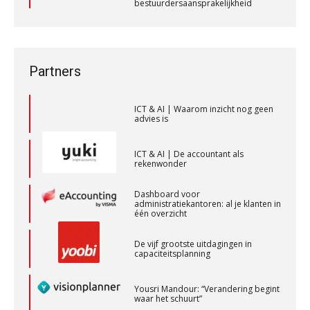
bestuurdersaansprakelijkheid
PIA Group
Wanneer wordt het bv-risico een
ICT & AI | “Wie bewust kiest, kiest
privé-risico? De rol van de
voor toekomstbestendigheid”
accountant bij
bestuurdersaansprakelijkheid
Zelfstandig Assistent Accountant
ICT & AI | Waarom inzicht nog geen
Partners
advies is
Samenstelpraktijk
PIA Group
ICT & AI | De accountant als
rekenwonder
Assistent Accountant / Relatiemanager, Elysee
Dashboard voor
administratiekantoren: al je klanten in
Accountants
één overzicht
PIA Group
De vijf grootste uitdagingen in
capaciteitsplanning
Audit assistent
KNAV
Yousri Mandour: “Verandering begint
waar het schuurt”
Waarom het huidige verdienmodel
Corporate Finance Advisor
van accountants verleden tijd is