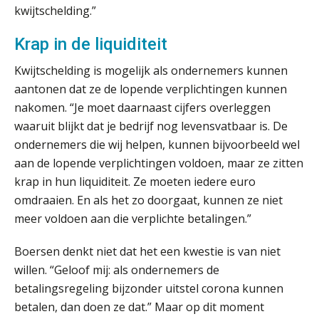
kwijtschelding.”
ICT & AI | “Slim automatiseren begint
bij gedrag”
Krap in de liquiditeit
Private equity in accountancy: drie
spanningsvelden die het vak
Kwijtschelding is mogelijk als ondernemers kunnen
veranderen
aantonen dat ze de lopende verplichtingen kunnen
ICT & AI | “Wie bewust kiest, kiest
nakomen. “Je moet daarnaast cijfers overleggen
voor toekomstbestendigheid”
waaruit blijkt dat je bedrijf nog levensvatbaar is. De
ondernemers die wij helpen, kunnen bijvoorbeeld wel
ICT & AI | Waarom inzicht nog geen
aan de lopende verplichtingen voldoen, maar ze zitten
advies is
krap in hun liquiditeit. Ze moeten iedere euro
ICT & AI | De accountant als
omdraaien. En als het zo doorgaat, kunnen ze niet
rekenwonder
meer voldoen aan die verplichte betalingen.”
Dashboard voor
administratiekantoren: al je klanten in
Boersen denkt niet dat het een kwestie is van niet
één overzicht
willen. “Geloof mij: als ondernemers de
betalingsregeling bijzonder uitstel corona kunnen
De vijf grootste uitdagingen in
capaciteitsplanning
betalen, dan doen ze dat.” Maar op dit moment