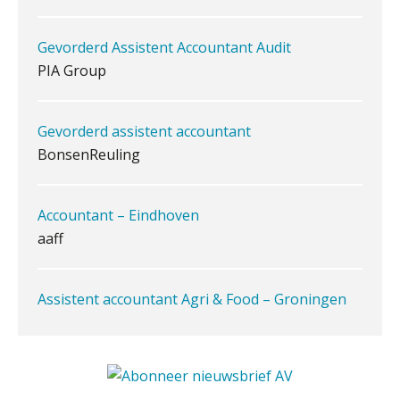
PIA Group
iXBRL controleren: wanneer moet
het, en waar let je op?
Gevorderd assistent accountant
Het herbeleggen van de
BonsenReuling
Herinvesteringsreserve (HIR) in een
vastgoedbeleggingsfonds?
Inzicht in je organisatie: de kracht zit
Accountant – Eindhoven
in eenvoud
aaff
Ketenmachtigingen centraal beheren:
zo werkt u slimmer met eHerkenning
Assistent accountant Agri & Food – Groningen
aaff
de autonome AI-boekhouder
De curator klopt aan: wat moet een
Accountant Agri & Food – Gorinchem
accountantskantoor afgeven bij een
faillissement van een klant?
aaff
Eenvoudig bankrekeningen koppelen
met Twinfield, Exact Online en