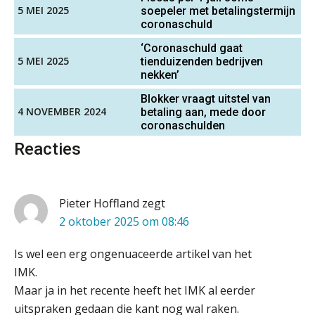
klant
5 MEI 2025
soepeler met betalingstermijn
coronaschuld
Duizenden Nederlanders in de knel
door Amerikaanse belastingwet
‘Coronaschuld gaat
5 MEI 2025
tienduizenden bedrijven
nekken’
Het functiegemak van de INT bij
adviezen over en aangiften van erf-
en schenkbelasting.
Blokker vraagt uitstel van
4 NOVEMBER 2024
betaling aan, mede door
coronaschulden
Zomer. Tijd om je loopbaan onder
de loep te nemen.
Reacties
Q Home: DAC7-compliant opschalen
als verhuurplatform voor
vakantiewoningen
Pieter Hoffland
zegt
2 oktober 2025 om 08:46
5 signalen dat jouw relatiebeheer
niet meer werkt (en hoe je dat oplost)
Is wel een erg ongenuaceerde artikel van het
IMK.
Maar ja in het recente heeft het IMK al eerder
Fusies en overnames | Met
uitspraken gedaan die kant nog wal raken.