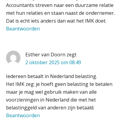
waardebepalingen bedrijfsadvies
Accountants streven naar een duurzame relatie
dichter bij de ondernemer
met hun relaties en staan naast de ondernemer.
Van Wwft naar AMLR: wat verandert
Dat is echt iets anders dan wat het IMK doet.
er in 2027?
Beantwoorden
Driver-based models: de essentiële
bouwstenen voor elk finance team
Esther van Doorn
zegt
Werven op klik is willekeurig. Zo
verminder je verloop structureel.
2 oktober 2025 om 08:49
Iedereen betaalt in Nederland belasting.
Buy & build: urenregistratie als
verborgen EBITDA-hefboom
Het IMK zeg: je hoeft geen belasting te betalen
maar je mag wel gebruik maken van alle
ABN Amro slokt NIBC op: wat deze
overname zegt over de
voorzieningen in Nederland die met het
veranderende financiële markt
belastinggeld van anderen zijn betaald.
Boekhoudlandschap sterk
Beantwoorden
gefragmenteerd, softwarekampioen
ontbreekt (nog) in Europa
Senior Assistent Accountant – Kesteren
Hoe Hoek en Blok het