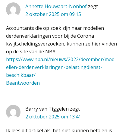
ondertekenproces drastisch
WEA Deltaland
Annette Houwaart-Nonhof
zegt
verbeterde
2 oktober 2025 om 09:15
Schaalbaar IT-beheer sluit naadloos
aan bij het snelgroeiende Reanda
Gevorderd Assistent Accountant Audit
Accountants die op zoek zijn naar modellen
PIA Group
derdenverklaringen voor bij de Corona
Govers bouwt aan een volwassen
digitaal fundament voor governance,
kwijtscheldingsverzoeken, kunnen ze hier vinden
security en AI
op de site van de NBA
Gevorderd assistent accountant
Van najagen naar verwerken:
https://www.nba.nl/nieuws/2022/december/mod
BonsenReuling
waarom vraagposten je proces
blokkeren (en hoe je dat stopt)
ellen-derdenverklaringen-belastingdienst-
beschikbaar/
ICT & AI | Data als fundament voor
Accountant – Eindhoven
Beantwoorden
innovatie
aaff
Microsoft Copilot gebruiken? Zorg
dat je eerst SharePoint op orde hebt
Barry van Tiggelen
zegt
Assistent accountant Agri & Food – Groningen
2 oktober 2025 om 13:41
aaff
Terug naar het ambacht
Ik lees dit artikel als: het niet kunnen betalen is