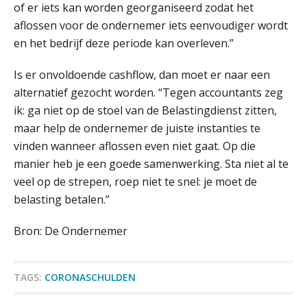
of er iets kan worden georganiseerd zodat het
De curator klopt aan: wat moet een
aflossen voor de ondernemer iets eenvoudiger wordt
accountantskantoor afgeven bij een
faillissement van een klant?
en het bedrijf deze periode kan overleven.”
Eenvoudig bankrekeningen koppelen
Is er onvoldoende cashflow, dan moet er naar een
met Twinfield, Exact Online en
Snelstart
alternatief gezocht worden. “Tegen accountants zeg
ik: ga niet op de stoel van de Belastingdienst zitten,
Van Mook: “Met Minox Focus wil ik
groeien naar twee keer zoveel
maar help de ondernemer de juiste instanties te
klanten.”
vinden wanneer aflossen even niet gaat. Op die
Van losse vastlegging naar
manier heb je een goede samenwerking. Sta niet al te
aantoonbare grip op KYC en de Wwft
veel op de strepen, roep niet te snel: je moet de
belasting betalen.”
Woord & Daad: “Van wildgroei naar
een structuur die iedereen begrijpt”
Bron: De Ondernemer
Scan-en-herken haalt de druk niet van
je kwartaalafsluiting. Dit wel.
TAGS:
CORONASCHULDEN
Uitspraak Hoge Raad: subsidie voor
tuchtrechtspraak advocatuur is