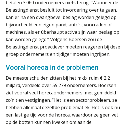
betalen 3.060 ondernemers niets terug. “Wanneer de
Yousri Mandour: “Verandering begint
Belastingdienst besluit tot invordering over te gaan,
waar het schuurt”
kan er na een dwangbevel beslag worden gelegd op
bijvoorbeeld een eigen pand, auto’s, voorraden of
Waarom het huidige verdienmodel
van accountants verleden tijd is
machines, als er überhaupt activa zijn waar beslag op
kan worden gelegd.” Volgens Boersen zou de
Belastingdienst proactiever moeten reageren bij deze
groep ondernemers en tijdiger moeten ingrijpen.
Wie is de eerste? De AI-revolutie
Vooral horeca in de problemen
waar elk kantoor op wacht.
De meeste schulden zitten bij het mkb: ruim € 2,2
Hoe snellere straatjes het zicht op
miljard, verdeeld over 59.279 ondernemers. Boersen
datakwaliteit vertroebelen
ziet vooral veel horecaondernemers, met gemiddeld
‘De accountant is essentieel voor
zo’n tien vestigingen. “Het is een sectorprobleem, ze
ondernemers in het mkb’
hebben allemaal dezelfde problematiek. Het is ook nu
een lastige tijd voor de horeca, waardoor ze geen vet
Waarom een VOF-contract net zo
op de botten kunnen kweken om aan de
belangrijk is als het zakelijk plan zelf