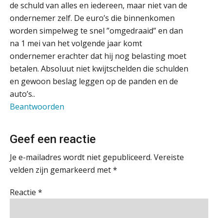
Cyberbeveiligingswet definitief: dit
de schuld van alles en iedereen, maar niet van de
Accountant Agri & Food – Gorinchem
moet je accountantskantoor vóór 15
augustus geregeld hebben
ondernemer zelf. De euro’s die binnenkomen
aaff
worden simpelweg te snel ”omgedraaid” en dan
Waarom SharePoint en Copilot je de
inzichten op klantdossiers schuldig
na 1 mei van het volgende jaar komt
blijven
Accountant Agri & Food – Terneuzen
ondernemer erachter dat hij nog belasting moet
aaff
betalen. Absoluut niet kwijtschelden die schulden
“Waarom CRM in de accountancy
vaak meer ruis dan overzicht brengt”
en gewoon beslag leggen op de panden en de
auto’s..
ICT & AI | “Accountancywerk
Controleleider
verandert sneller dan de meeste
Beantwoorden
kantoren beseffen”
Scab
De cijfers kloppen. Maar klopt de
Geef een reactie
cultuur ook?
Junior manager audit
Bentacera
Je e-mailadres wordt niet gepubliceerd.
Vereiste
De mensen achter de loonstrook: in
velden zijn gemarkeerd met
*
gesprek met Susan Hendriks
Eindverantwoordelijk Accountant Samenstel (RA
Reactie
*
Klanten soepel bedienen met AFAS
SB
of AA)
PIA Group