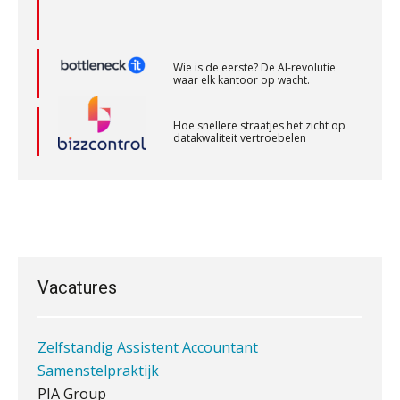
BonsenReuling
Assistent accountant Agri & Food – Groningen
Wie is de eerste? De AI-revolutie
waar elk kantoor op wacht.
aaff
Hoe snellere straatjes het zicht op
datakwaliteit vertroebelen
Senior Assistent Accountant, EJP Financial
Astronauts – Curaçao
‘De accountant is essentieel voor
ondernemers in het mkb’
PIA Group
Waarom een VOF-contract net zo
belangrijk is als het zakelijk plan zelf
Accountant Agri & Food – Gorinchem
aaff
Vacatures
Zelfstandig Assistent Accountant
Waarom jouw klant sneller
antwoordt via een app dan via de
Samenstelpraktijk
mail
PIA Group