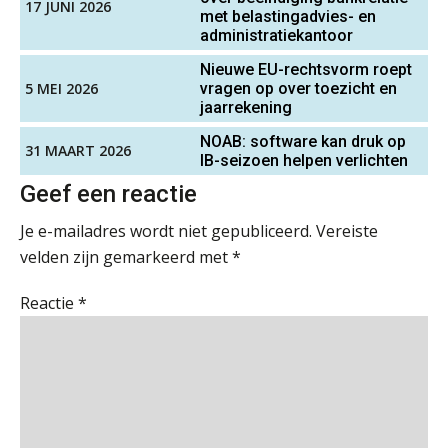
17 JUNI 2026
met belastingadvies- en
of AA)
Waarom SharePoint en Copilot je de
administratiekantoor
inzichten op klantdossiers schuldig
PIA Group
blijven
Nieuwe EU-rechtsvorm roept
5 MEI 2026
vragen op over toezicht en
“Waarom CRM in de accountancy
jaarrekening
Gevorderd Assistent Accountant Audit
vaak meer ruis dan overzicht brengt”
NOAB: software kan druk op
PIA Group
31 MAART 2026
IB-seizoen helpen verlichten
ICT & AI | “Accountancywerk
verandert sneller dan de meeste
Geef een reactie
kantoren beseffen”
Accountant Agri & Food – Roosendaal
Je e-mailadres wordt niet gepubliceerd.
Vereiste
De cijfers kloppen. Maar klopt de
aaff
cultuur ook?
velden zijn gemarkeerd met
*
De mensen achter de loonstrook: in
Reactie
*
Senior assistent accountant | samenstel
gesprek met Susan Hendriks
Scab
Klanten soepel bedienen met AFAS
SB
(Senior) Assistent Accountant Audit , Cooster
Coaching Accountants – Bilthoven/Barneveld