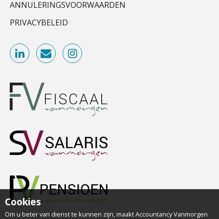
security en AI
aaff
ANNULERINGSVOORWAARDEN
Van najagen naar verwerken:
PRIVACYBELEID
waarom vraagposten je proces
blokkeren (en hoe je dat stopt)
Senior Assistent Accountant, EJP Financial
Astronauts – Curaçao
ICT & AI | Data als fundament voor
innovatie
PIA Group
Microsoft Copilot gebruiken? Zorg
dat je eerst SharePoint op orde hebt
Accountant Agri & Food – Gorinchem
aaff
Terug naar het ambacht
Zelfstandig Assistent Accountant
Cyberbeveiligingswet definitief: dit
moet je accountantskantoor vóór 15
Samenstelpraktijk
augustus geregeld hebben
PIA Group
Waarom SharePoint en Copilot je de
inzichten op klantdossiers schuldig
blijven
Accountant Agri & Food – Heythuysen
Cookies
aaff
“Waarom CRM in de accountancy
Om u beter van dienst te kunnen zijn, maakt Accountancy Vanmorgen