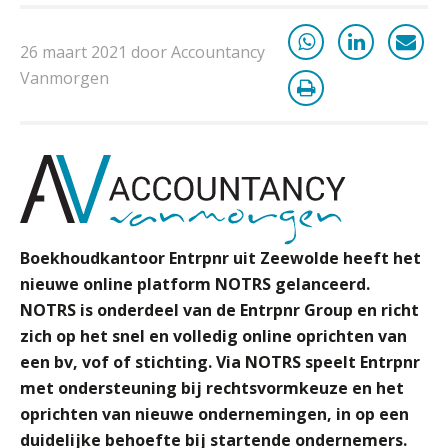
accountantskantoor afgeven bij een
faillissement van een klant?
26 maart 2021 door Accountancy
Eenvoudig bankrekeningen koppelen
Vanmorgen
met Twinfield, Exact Online en
Snelstart
Van Mook: “Met Minox Focus wil ik
groeien naar twee keer zoveel
klanten.”
Van losse vastlegging naar
aantoonbare grip op KYC en de Wwft
Boekhoudkantoor Entrpnr uit Zeewolde heeft het
Woord & Daad: “Van wildgroei naar
een structuur die iedereen begrijpt”
nieuwe online platform NOTRS gelanceerd.
NOTRS is onderdeel van de Entrpnr Group en richt
Scan-en-herken haalt de druk niet van
zich op het snel en volledig online oprichten van
je kwartaalafsluiting. Dit wel.
een bv, vof of stichting.
Via NOTRS speelt Entrpnr
met ondersteuning bij rechtsvormkeuze en het
Uitspraak Hoge Raad: subsidie voor
tuchtrechtspraak advocatuur is
oprichten van nieuwe ondernemingen, in op een
belast met btw
duidelijke behoefte bij startende ondernemers.