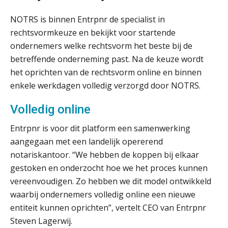
Informer Money genomineerd voor
Best FinTech Startup of the Year
België
NOTRS is binnen Entrpnr de specialist in
rechtsvormkeuze en bekijkt voor startende
Wwft-compliance in 2026: doen we
ondernemers welke rechtsvorm het beste bij de
het beter dan vorig jaar?
betreffende onderneming past. Na de keuze wordt
het oprichten van de rechtsvorm online en binnen
ICT & AI | Volledig automatische
factuurverwerking: zo kom je er
enkele werkdagen volledig verzorgd door NOTRS.
Hierom zijn webshopondernemers
Volledig online
extra kwetsbaar voor
boekhoudfouten
Entrpnr is voor dit platform een samenwerking
Blog | Aandachtspunten bij de
transitie in verband met de Wet
aangegaan met een landelijk opererend
toekomst pensioenen voor de
werkgever
notariskantoor. “We hebben de koppen bij elkaar
gestoken en onderzocht hoe we het proces kunnen
vereenvoudigen. Zo hebben we dit model ontwikkeld
waarbij ondernemers volledig online een nieuwe
Verstoorde arbeidsrelatie als
entiteit kunnen oprichten”, vertelt CEO van Entrpnr
ontslaggrond: zo begeleid je jouw
klant
Steven Lagerwij.