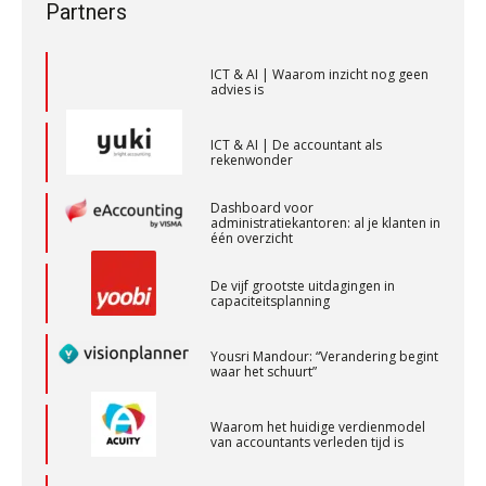
Partners
voor toekomstbestendigheid”
Accountant – Eindhoven
ICT & AI | Waarom inzicht nog geen
aaff
advies is
ICT & AI | De accountant als
Audit assistent
rekenwonder
KNAV
Dashboard voor
administratiekantoren: al je klanten in
één overzicht
Controleleider
De vijf grootste uitdagingen in
Scab
capaciteitsplanning
Yousri Mandour: “Verandering begint
Senior Assistent Accountant – Kesteren
waar het schuurt”
WEA Deltaland
Waarom het huidige verdienmodel
van accountants verleden tijd is
Gevorderd Assistent Accountant – Enschede