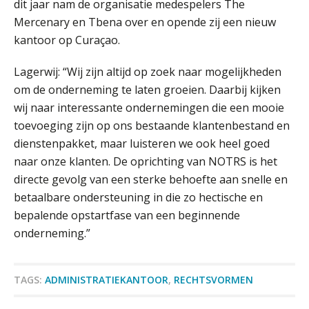
dit jaar nam de organisatie medespelers The
Van Wwft naar AMLR: wat verandert
Mercenary en Tbena over en opende zij een nieuw
er in 2027?
kantoor op Curaçao.
Driver-based models: de essentiële
Lagerwij: “Wij zijn altijd op zoek naar mogelijkheden
bouwstenen voor elk finance team
om de onderneming te laten groeien. Daarbij kijken
wij naar interessante ondernemingen die een mooie
Werven op klik is willekeurig. Zo
verminder je verloop structureel.
toevoeging zijn op ons bestaande klantenbestand en
dienstenpakket, maar luisteren we ook heel goed
Buy & build: urenregistratie als
naar onze klanten. De oprichting van NOTRS is het
verborgen EBITDA-hefboom
directe gevolg van een sterke behoefte aan snelle en
ABN Amro slokt NIBC op: wat deze
betaalbare ondersteuning in die zo hectische en
overname zegt over de
veranderende financiële markt
bepalende opstartfase van een beginnende
onderneming.”
Boekhoudlandschap sterk
gefragmenteerd, softwarekampioen
Accountant Agri & Food – Gorinchem
ontbreekt (nog) in Europa
aaff
TAGS:
ADMINISTRATIEKANTOOR
,
RECHTSVORMEN
Hoe Hoek en Blok het
ondertekenproces drastisch
verbeterde