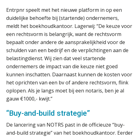
Duizenden Nederlanders in de knel
Entrpnr speelt met het nieuwe platform in op een
door Amerikaanse belastingwet
duidelijke behoefte bij (startende) ondernemers,
Het functiegemak van de INT bij
meldt het boekhoudkantoor. Lagerwij: “De keuze voor
adviezen over en aangiften van erf-
en schenkbelasting.
een rechtsvorm is belangrijk, want de rechtsvorm
bepaalt onder andere de aansprakelijkheid voor de
Zomer. Tijd om je loopbaan onder
schulden van een bedrijf en de verplichtingen aan de
de loep te nemen.
belastingdienst. Wij zien dat veel startende
Q Home: DAC7-compliant opschalen
ondernemers de impact van die keuze niet goed
als verhuurplatform voor
vakantiewoningen
kunnen inschatten. Daarnaast kunnen de kosten voor
het oprichten van een bv of andere rechtsvorm, flink
5 signalen dat jouw relatiebeheer
oplopen. Als je langs moet bij een notaris, ben je al
niet meer werkt (en hoe je dat oplost)
gauw €1000,- kwijt.”
“Buy-and-build strategie”
De lancering van NOTRS past in de officieuze “buy-
Fusies en overnames | Met
waardebepalingen bedrijfsadvies
and-build strategie” van het boekhoudkantoor. Eerder
dichter bij de ondernemer