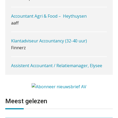
iXBRL controleren: wanneer moet
het, en waar let je op?
Accountant Agri & Food – Heythuysen
Het herbeleggen van de
aaff
Herinvesteringsreserve (HIR) in een
vastgoedbeleggingsfonds?
Inzicht in je organisatie: de kracht zit
Klantadviseur Accountancy (32-40 uur)
in eenvoud
Finnerz
Ketenmachtigingen centraal beheren:
zo werkt u slimmer met eHerkenning
Assistent Accountant / Relatiemanager, Elysee
Accountants
de autonome AI-boekhouder
PIA Group
De curator klopt aan: wat moet een
accountantskantoor afgeven bij een
Eindverantwoordelijk Accountant Samenstel (RA
faillissement van een klant?
Meest gelezen
of AA)
Eenvoudig bankrekeningen koppelen
met Twinfield, Exact Online en
PIA Group
Snelstart