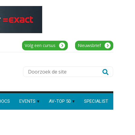
Senior assistent accountant | samenstel
Scab
Speech to text in compliance
software: zo besparen
accountants twintig minuten
Audit assistent
per dossier
KNAV
Volg een cursus
Nieuwsbrief
Assistent Accountant / Relatiemanager,
Risicocategorieën AI Act
Doorzoek
Elysee Accountants
blijven onderbelicht, terwijl de
verplichtingen al gelden
de
PIA Group
site
Groeipad in de
samenstelpraktijk: van
gevorderd assistent naar
client manager
DOCS
Accountant Agri & Food – Terneuzen
EVENTS
AV-TOP 50
SPECIALIST
aaff
Automatisering heeft direct
invloed op declarabele uren
De volgende stap in AI: HR-
Relatiebeheerder – Almelo
assistent Loket begrijpt nu je