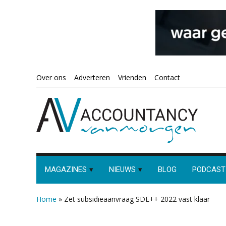
Spring
Door
Spring
Spring
Over ons
Adverteren
Vrienden
Contact
naar
naar
naar
naar
de
de
de
de
hoofdnavigatie
hoofd
eerste
voettekst
inhoud
sidebar
MAGAZINES
NIEUWS
BLOG
PODCAST
Home
»
Zet subsidieaanvraag SDE++ 2022 vast klaar