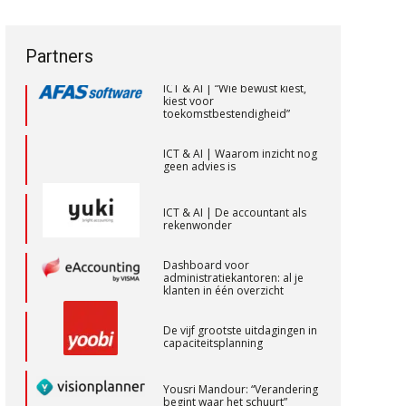
een privé-risico? De rol van de
vak veranderen
accountant bij
bestuurdersaansprakelijkheid
Supervisor controlling & accounting
ICT & AI | “Wie bewust kiest,
KNAV
Partners
kiest voor
toekomstbestendigheid”
ICT & AI | Waarom inzicht nog
Controleleider
geen advies is
Scab
ICT & AI | De accountant als
rekenwonder
(Senior) Assistent Accountant Audit ,
Dashboard voor
Cooster Coaching Accountants –
administratiekantoren: al je
Bilthoven/Barneveld
klanten in één overzicht
PIA Group
De vijf grootste uitdagingen in
capaciteitsplanning
Accountant Agri & Food – Uden
Yousri Mandour: “Verandering
aaff
begint waar het schuurt”
Waarom het huidige