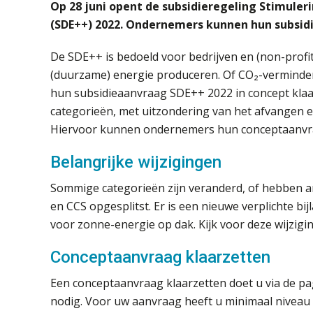
Op 28 juni opent de subsidieregeling Stimule
(SDE++) 2022. Ondernemers kunnen hun subsidi
De SDE++ is bedoeld voor bedrijven en (non-profit
(duurzame) energie produceren. Of CO₂-verminder
hun subsidieaanvraag SDE++ 2022 in concept klaarz
categorieën, met uitzondering van het afvangen 
Hiervoor kunnen ondernemers hun conceptaanvraa
Belangrijke wijzigingen
Sommige categorieën zijn veranderd, of hebben an
en CCS opgesplitst. Er is een nieuwe verplichte b
voor zonne-energie op dak. Kijk voor deze wijzigi
Conceptaanvraag klaarzetten
Een conceptaanvraag klaarzetten doet u via de p
nodig. Voor uw aanvraag heeft u minimaal niveau