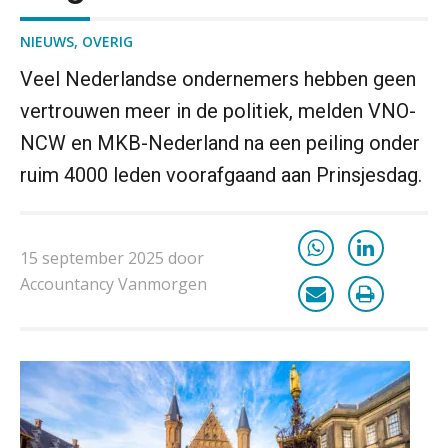
NIEUWS
,
OVERIG
Van losse vastlegging naar
aantoonbare grip op KYC en de Wwft
Veel Nederlandse ondernemers hebben geen
Woord & Daad: “Van wildgroei naar
vertrouwen meer in de politiek, melden VNO-
een structuur die iedereen begrijpt”
NCW en MKB-Nederland na een peiling onder
ruim 4000 leden voorafgaand aan Prinsjesdag.
Scan-en-herken haalt de druk niet van
je kwartaalafsluiting. Dit wel.
Uitspraak Hoge Raad: subsidie voor
tuchtrechtspraak advocatuur is
15 september 2025 door
belast met btw
Accountancy Vanmorgen
Informer Money genomineerd voor
Best FinTech Startup of the Year
België
Wwft-compliance in 2026: doen we
het beter dan vorig jaar?
ICT & AI | Volledig automatische
factuurverwerking: zo kom je er