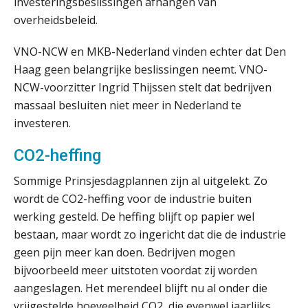
investeringsbeslissingen afhangen van
de loep te nemen.
overheidsbeleid.
Q Home: DAC7-compliant opschalen
als verhuurplatform voor
VNO-NCW en MKB-Nederland vinden echter dat Den
vakantiewoningen
Haag geen belangrijke beslissingen neemt. VNO-
5 signalen dat jouw relatiebeheer
NCW-voorzitter Ingrid Thijssen stelt dat bedrijven
niet meer werkt (en hoe je dat oplost)
massaal besluiten niet meer in Nederland te
investeren.
CO2-heffing
Fusies en overnames | Met
waardebepalingen bedrijfsadvies
Sommige Prinsjesdagplannen zijn al uitgelekt. Zo
dichter bij de ondernemer
wordt de CO2-heffing voor de industrie buiten
werking gesteld. De heffing blijft op papier wel
Van Wwft naar AMLR: wat verandert
er in 2027?
bestaan, maar wordt zo ingericht dat die de industrie
geen pijn meer kan doen. Bedrijven mogen
Driver-based models: de essentiële
bijvoorbeeld meer uitstoten voordat zij worden
bouwstenen voor elk finance team
aangeslagen. Het merendeel blijft nu al onder die
vrijgestelde hoeveelheid CO2, die evenwel jaarlijks
Werven op klik is willekeurig. Zo