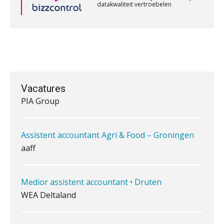
Gevorderd Assistent Accountant Audit
‘De accountant is essentieel voor
ondernemers in het mkb’
PIA Group
Waarom een VOF-contract net zo
belangrijk is als het zakelijk plan zelf
Registeraccountant, EJP Financial Astronauts –
‘s-Hertogenbosch
Vacatures
PIA Group
Waarom jouw klant sneller
antwoordt via een app dan via de
Assistent accountant Agri & Food – Groningen
mail
aaff
iXBRL controleren: wanneer moet
het, en waar let je op?
Medior assistent accountant • Druten
Het herbeleggen van de
Herinvesteringsreserve (HIR) in een
WEA Deltaland
vastgoedbeleggingsfonds?
Inzicht in je organisatie: de kracht zit
Assistent Accountant / Relatiemanager, Elysee
in eenvoud