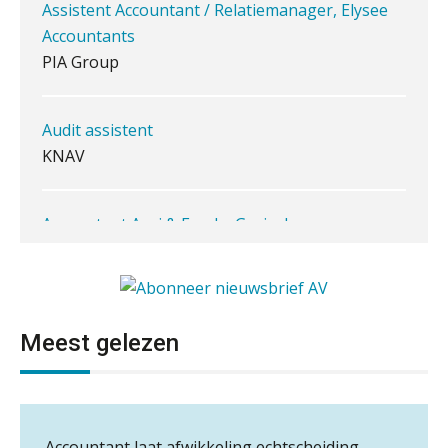
Accountants
PIA Group
Ketenmachtigingen centraal beheren:
zo werkt u slimmer met eHerkenning
Audit assistent
de autonome AI-boekhouder
KNAV
De curator klopt aan: wat moet een
accountantskantoor afgeven bij een
faillissement van een klant?
Accountant Agri & Food – Gorinchem
aaff
Eenvoudig bankrekeningen koppelen
met Twinfield, Exact Online en
Snelstart
Van Mook: “Met Minox Focus wil ik
Eindverantwoordelijk Accountant Samenstel (RA
groeien naar twee keer zoveel
of AA)
klanten.”
Meest gelezen
PIA Group
Van losse vastlegging naar
aantoonbare grip op KYC en de Wwft
Samenwerking aangeboden voor wettelijke
Supervisor controlling & accounting
controles
Woord & Daad: “Van wildgroei naar
Accountant laat afwikkeling echtscheiding