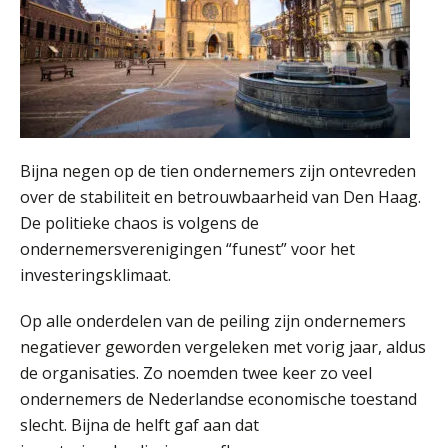
Hierom zijn webshopondernemers
extra kwetsbaar voor
boekhoudfouten
Blog | Aandachtspunten bij de
transitie in verband met de Wet
toekomst pensioenen voor de
werkgever
Bijna negen op de tien ondernemers zijn ontevreden
over de stabiliteit en betrouwbaarheid van Den Haag.
De politieke chaos is volgens de
Verstoorde arbeidsrelatie als
ondernemersverenigingen “funest” voor het
ontslaggrond: zo begeleid je jouw
klant
investeringsklimaat.
Duizenden Nederlanders in de knel
Op alle onderdelen van de peiling zijn ondernemers
door Amerikaanse belastingwet
negatiever geworden vergeleken met vorig jaar, aldus
Het functiegemak van de INT bij
de organisaties. Zo noemden twee keer zo veel
adviezen over en aangiften van erf-
en schenkbelasting.
ondernemers de Nederlandse economische toestand
slecht. Bijna de helft gaf aan dat
Zomer. Tijd om je loopbaan onder