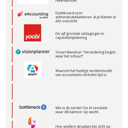
Accountant Agri & Food – Terneuzen
Dashboard voor
administratiekantoren: al je klanten in
aaff
één overzicht
De vijf grootste uitdagingen in
Senior Assistent Accountant – Kesteren
capaciteitsplanning
WEA Deltaland
Yousri Mandour: “Verandering begint
waar het schuurt”
Junior manager audit
Waarom het huidige verdienmodel
Bentacera
van accountants verleden tijd is
Accountant Agri & Food – Heythuysen
aaff
Wie is de eerste? De AI-revolutie
waar elk kantoor op wacht.
Gevorderd assistent accountant
BonsenReuling
Hoe snellere straatjes het zicht op
datakwaliteit vertroebelen