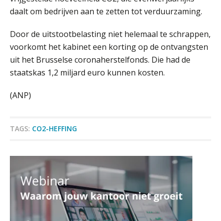
verminder je verloop structureel.
daalt om bedrijven aan te zetten tot verduurzaming.
Buy & build: urenregistratie als
Door de uitstootbelasting niet helemaal te schrappen,
verborgen EBITDA-hefboom
voorkomt het kabinet een korting op de ontvangsten
uit het Brusselse coronaherstelfonds. Die had de
ABN Amro slokt NIBC op: wat deze
overname zegt over de
staatskas 1,2 miljard euro kunnen kosten.
veranderende financiële markt
Boekhoudlandschap sterk
(ANP)
gefragmenteerd, softwarekampioen
ontbreekt (nog) in Europa
Registeraccountant, EJP Financial Astronauts –
‘s-Hertogenbosch
Hoe Hoek en Blok het
TAGS:
CO2-HEFFING
ondertekenproces drastisch
PIA Group
verbeterde
Schaalbaar IT-beheer sluit naadloos
aan bij het snelgroeiende Reanda
Assistent accountant Agri & Food – Groningen
aaff
Govers bouwt aan een volwassen
digitaal fundament voor governance,
security en AI
Medior assistent accountant • Druten
Van najagen naar verwerken: