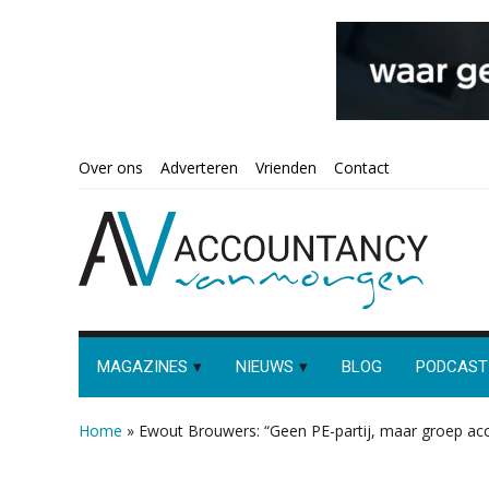
Spring
Door
Spring
Spring
Over ons
Adverteren
Vrienden
Contact
naar
naar
naar
naar
de
de
de
de
hoofdnavigatie
hoofd
eerste
voettekst
inhoud
sidebar
MAGAZINES
NIEUWS
BLOG
PODCAST
Home
»
Ewout Brouwers: “Geen PE-partij, maar groep ac