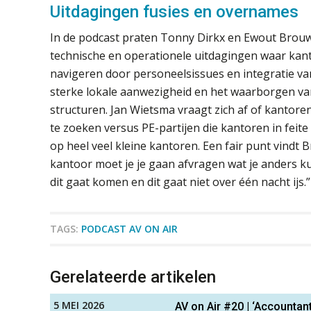
Uitdagingen fusies en overnames
In de podcast praten Tonny Dirkx en Ewout Brouw
technische en operationele uitdagingen waar kan
navigeren door personeelsissues en integratie v
sterke lokale aanwezigheid en het waarborgen v
structuren. Jan Wietsma vraagt zich af of kantore
te zoeken versus PE-partijen die kantoren in feite
op heel veel kleine kantoren. Een fair punt vindt B
kantoor moet je je gaan afvragen wat je anders k
dit gaat komen en dit gaat niet over één nacht ijs.”
TAGS:
PODCAST AV ON AIR
Gerelateerde artikelen
5 MEI 2026
AV on Air #20 | ‘Accountan