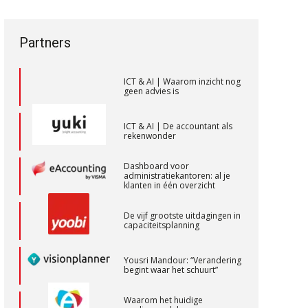
een privé-risico? De rol van de
vak veranderen
accountant bij
bestuurdersaansprakelijkheid
ICT & AI | “Wie bewust kiest,
Partners
kiest voor
Gevorderd Assistent Accountant Audit
toekomstbestendigheid”
PIA Group
ICT & AI | Waarom inzicht nog
geen advies is
Junior manager audit
ICT & AI | De accountant als
Bentacera
rekenwonder
Dashboard voor
Gevorderd assistent accountant
administratiekantoren: al je
klanten in één overzicht
BonsenReuling
De vijf grootste uitdagingen in
capaciteitsplanning
Audit assistent
KNAV
Yousri Mandour: “Verandering
begint waar het schuurt”
Waarom het huidige
Accountant Agri & Food – Terneuzen