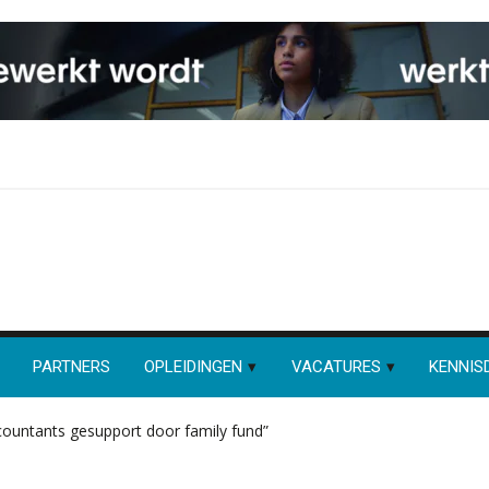
PARTNERS
OPLEIDINGEN
VACATURES
KENNIS
countants gesupport door family fund”