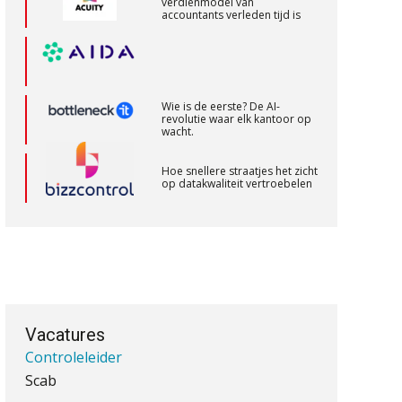
verdienmodel van
accountants verleden tijd is
aaff
Corporate Finance Advisor
KNAV
Wie is de eerste? De AI-
revolutie waar elk kantoor op
wacht.
Accountant – Eindhoven
Hoe snellere straatjes het zicht
op datakwaliteit vertroebelen
aaff
‘De accountant is essentieel
voor ondernemers in het mkb’
Assistent Accountant / Relatiemanager,
Elysee Accountants
Waarom een VOF-contract net
PIA Group
zo belangrijk is als het zakelijk
plan zelf
Vacatures
Controleleider
Scab
Waarom jouw klant sneller