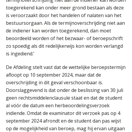
termijnoverschrijding niet aan de indiener kan worden
werkgever
toegerekend kan onder meer grond bestaan als deze
is veroorzaakt door het handelen of nalaten van het
bestuursorgaan. Als de termijnoverschrijding niet aan
Verstoorde arbeidsrelatie als
de indiener kan worden toegerekend, dan moet
ontslaggrond: zo begeleid je jouw
klant
beoordeeld worden of het bezwaar- of beroepschrift
zo spoedig als dit redelijkerwijs kon worden verlangd
Duizenden Nederlanders in de knel
is ingediend.’
door Amerikaanse belastingwet
Het functiegemak van de INT bij
De Afdeling stelt vast dat de wettelijke beroepstermijn
adviezen over en aangiften van erf-
afloopt op 10 september 2024, maar dat de
en schenkbelasting.
overschrijding in dit geval verschoonbaar is.
Zomer. Tijd om je loopbaan onder
Doorslaggevend is dat onder de beslissing van 30 juli
de loep te nemen.
geen rechtsmiddelenclausule staat en dat de student
Q Home: DAC7-compliant opschalen
al vóór die datum een herbeoordelingsverzoek
als verhuurplatform voor
indiende. Omdat de examinator dit verzoek pas op 4
vakantiewoningen
september 2024 afrondt en de student dan pas wijst
5 signalen dat jouw relatiebeheer
op de mogelijkheid van beroep, mag hij ervan uitgaan
niet meer werkt (en hoe je dat oplost)