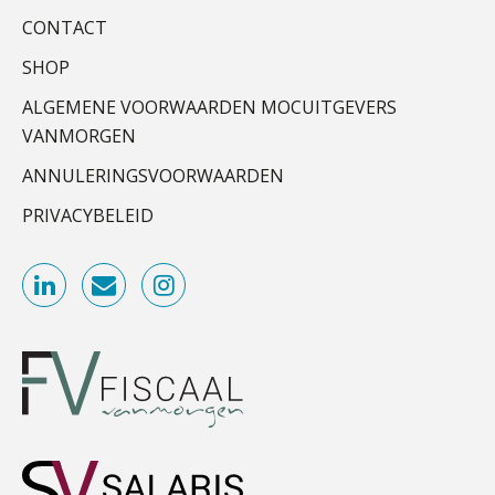
ondertekenproces drastisch
verbeterde
CONTACT
Relatiebeheerder
SHOP
Schaalbaar IT-beheer sluit naadloos
BonsenReuling
aan bij het snelgroeiende Reanda
ALGEMENE VOORWAARDEN MOCUITGEVERS
VANMORGEN
Govers bouwt aan een volwassen
Accountant Agri & Food – Terneuzen
digitaal fundament voor governance,
security en AI
ANNULERINGSVOORWAARDEN
aaff
Van najagen naar verwerken:
PRIVACYBELEID
waarom vraagposten je proces
blokkeren (en hoe je dat stopt)
Gevorderd Assistent Accountant
BonsenReuling
ICT & AI | Data als fundament voor
innovatie
Senior Assistent Accountant, EJP Financial
Microsoft Copilot gebruiken? Zorg
dat je eerst SharePoint op orde hebt
Astronauts – Curaçao
PIA Group
Terug naar het ambacht
Accountant – Eindhoven
Cyberbeveiligingswet definitief: dit