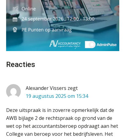
aaff
veranderende financiële markt
Boekhoudlandschap sterk
gefragmenteerd, softwarekampioen
ontbreekt (nog) in Europa
Accountant Agri & Food – Gorinchem
aaff
Hoe Hoek en Blok het
ondertekenproces drastisch
verbeterde
Accountant Agri & Food – Heythuysen
Schaalbaar IT-beheer sluit naadloos
aaff
aan bij het snelgroeiende Reanda
Reacties
Govers bouwt aan een volwassen
digitaal fundament voor governance,
Medior assistent accountant • Druten
security en AI
Alexander Vissers
zegt
WEA Deltaland
Van najagen naar verwerken:
19 augustus 2025 om 15:34
waarom vraagposten je proces
blokkeren (en hoe je dat stopt)
Accountant Agri & Food – Roosendaal
Deze uitspraak is in zoverre opmerkelijk dat de
ICT & AI | Data als fundament voor
aaff
AWB bijlage 2 de rechtspraak op grond van de
innovatie
wet op het accountantsberoep opdraagt aan het
College van beroep voor het bedrijfsleven. Het
Microsoft Copilot gebruiken? Zorg