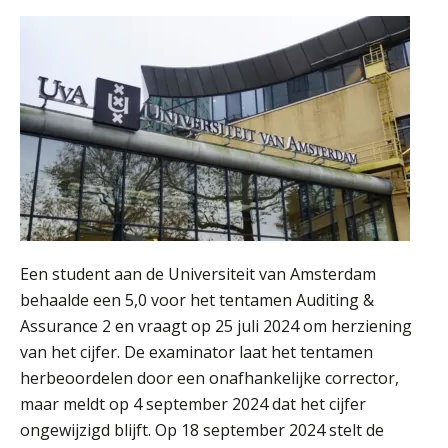
ICT & AI | “Slim automatiseren begint
bij gedrag”
Private equity in accountancy: drie
spanningsvelden die het vak
veranderen
ICT & AI | “Wie bewust kiest, kiest
Een student aan de Universiteit van Amsterdam
voor toekomstbestendigheid”
behaalde een 5,0 voor het tentamen Auditing &
Assurance 2 en vraagt op 25 juli 2024 om herziening
ICT & AI | Waarom inzicht nog geen
advies is
van het cijfer. De examinator laat het tentamen
herbeoordelen door een onafhankelijke corrector,
ICT & AI | De accountant als
maar meldt op 4 september 2024 dat het cijfer
rekenwonder
ongewijzigd blijft. Op 18 september 2024 stelt de