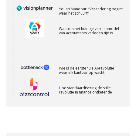
Yousri Mandour: “Verandering begint
Relatiebeheerder
waar het schuurt”
BonsenReuling
Waarom het huidige verdienmodel
van accountants verleden tijd is
Accountant Agri & Food – Terneuzen
aaff
Wie is de eerste? De AI-revolutie
Gevorderd Assistent Accountant
waar elk kantoor op wacht.
BonsenReuling
Hoe standaardisering de stille
revolutie in finance ontketende
Senior Assistent Accountant, EJP Financial
Astronauts – Curaçao
‘De accountant is essentieel voor
ondernemers in het mkb’
PIA Group
Waarom een VOF-contract net zo
belangrijk is als het zakelijk plan zelf
Accountant – Eindhoven