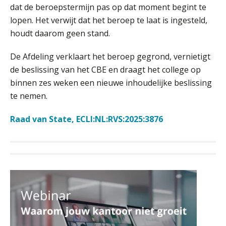
dat de beroepstermijn pas op dat moment begint te
lopen. Het verwijt dat het beroep te laat is ingesteld,
houdt daarom geen stand.
Fusies en overnames | Met
De Afdeling verklaart het beroep gegrond, vernietigt
waardebepalingen bedrijfsadvies
dichter bij de ondernemer
de beslissing van het CBE en draagt het college op
binnen zes weken een nieuwe inhoudelijke beslissing
Van Wwft naar AMLR: wat verandert
te nemen.
er in 2027?
Raad van State, ECLI:NL:RVS:2025:3876
Driver-based models: de essentiële
bouwstenen voor elk finance team
Werven op klik is willekeurig. Zo
verminder je verloop structureel.
Buy & build: urenregistratie als
verborgen EBITDA-hefboom
ABN Amro slokt NIBC op: wat deze
Accountant – Eindhoven
overname zegt over de