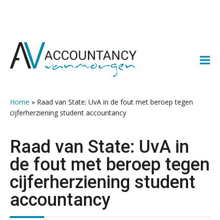
Spring
Door
Spring
Spring
naar
naar
naar
naar
de
de
de
de
hoofdnavigatie
hoofd
eerste
voettekst
inhoud
sidebar
Home
»
Raad van State: UvA in de fout met beroep tegen
cijferherziening student accountancy
Raad van State: UvA in
de fout met beroep tegen
cijferherziening student
accountancy