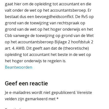
Klantadviseur Accountancy (32-40 uur)
dat je eerst SharePoint op orde hebt
gaat hier om de opleiding tot accountant en die
Finnerz
valt onder de wet op het accountantsberoep. Er
Terug naar het ambacht
bestaat dus een bevoegdheidsconflict. De RvS op
grond van de toewijzing van rechtspraak op
Eindverantwoordelijk Accountant Samenstel (RA
Cyberbeveiligingswet definitief: dit
grond van de wet op het hoger onderwijs en het
of AA)
moet je accountantskantoor vóór 15
Cbb vanwege de toewijzing op grond van de Wet
augustus geregeld hebben
PIA Group
op het accountantsberoep Bijlage 2 hoofdstuk 2
Waarom SharePoint en Copilot je de
inzichten op klantdossiers schuldig
art. 4. AWB. Dit geeft aan dat de (theoretische)
blijven
(Senior) Assistent Accountant Audit , Cooster
opleiding tot accountant het beste in de wet op
Coaching Accountants – Bilthoven/Barneveld
het hoger onderwijs te regelen is.
“Waarom CRM in de accountancy
vaak meer ruis dan overzicht brengt”
PIA Group
Beantwoorden
ICT & AI | “Accountancywerk
verandert sneller dan de meeste
Senior assistent accountant | samenstel
Geef een reactie
kantoren beseffen”
Scab
Je e-mailadres wordt niet gepubliceerd.
Vereiste
De cijfers kloppen. Maar klopt de
cultuur ook?
velden zijn gemarkeerd met
*
Supervisor controlling & accounting