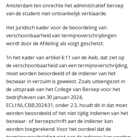
Amsterdam ten onrechte het administratief beroep
Te veel tijd kwijt aan
factuurverwerking? Dit is hoe AI het
van de student niet-ontvankelijk verklaarde.
oplost
Het juridisch kader voor de beoordeling van
Uitspraak Hoge Raad: subsidie voor
tuchtrechtspraak advocatuur is
verschoonbaarheid van termijnoverschrijdingen
belast met btw
wordt door de Afdeling als volgt geschetst:
Informer Money genomineerd voor
Best FinTech Startup of the Year
België
‘In het kader van artikel 6:11 van de Awb, dat ziet op
de verschoonbaarheid van een termijnoverschrijding,
Wwft-compliance in 2026: doen we
moet worden beoordeeld of de indiener van het
het beter dan vorig jaar?
bezwaar in verzuim is geweest. Zoals uiteengezet in
de uitspraak van het College van Beroep voor het
ICT & AI | Volledig automatische
factuurverwerking: zo kom je er
bedrijfsleven van 30 januari 2024,
ECLI:NL:CBB:2024:31, onder 2.3, houdt dit in dat moet
Hierom zijn webshopondernemers
extra kwetsbaar voor
worden beoordeeld of het niet tijdig indienen van het
boekhoudfouten
bezwaar- of beroepschrift aan de indiener kan
Blog | Aandachtspunten bij de
worden toegerekend. Voor het oordeel dat de
transitie in verband met de Wet
toekomst pensioenen voor de