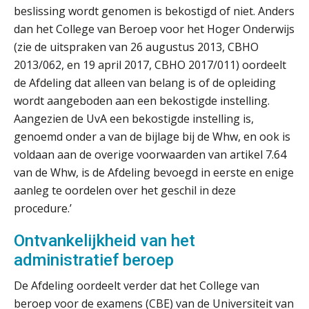
beslissing wordt genomen is bekostigd of niet. Anders
Ketenmachtigingen centraal beheren:
zo werkt u slimmer met eHerkenning
dan het College van Beroep voor het Hoger Onderwijs
(zie de uitspraken van 26 augustus 2013, CBHO
2013/062, en 19 april 2017, CBHO 2017/011) oordeelt
de autonome AI-boekhouder
de Afdeling dat alleen van belang is of de opleiding
wordt aangeboden aan een bekostigde instelling.
De curator klopt aan: wat moet een
accountantskantoor afgeven bij een
Aangezien de UvA een bekostigde instelling is,
faillissement van een klant?
genoemd onder a van de bijlage bij de Whw, en ook is
Eenvoudig bankrekeningen koppelen
voldaan aan de overige voorwaarden van artikel 7.64
met Twinfield, Exact Online en
Snelstart
van de Whw, is de Afdeling bevoegd in eerste en enige
aanleg te oordelen over het geschil in deze
Van Mook: “Met Minox Focus wil ik
groeien naar twee keer zoveel
procedure.’
klanten.”
Ontvankelijkheid van het
Van losse vastlegging naar
aantoonbare grip op KYC en de Wwft
administratief beroep
De Afdeling oordeelt verder dat het College van
Woord & Daad: “Van wildgroei naar
een structuur die iedereen begrijpt”
beroep voor de examens (CBE) van de Universiteit van