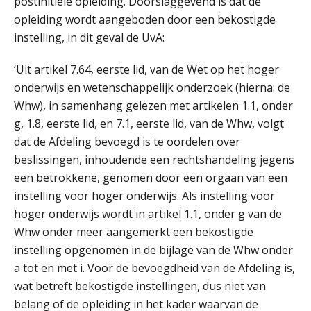
postinitiële opleiding. Doorslaggevend is dat de
‘De accountant is essentieel voor
opleiding wordt aangeboden door een bekostigde
ondernemers in het mkb’
instelling, in dit geval de UvA:
Waarom een VOF-contract net zo
belangrijk is als het zakelijk plan zelf
‘Uit artikel 7.64, eerste lid, van de Wet op het hoger
onderwijs en wetenschappelijk onderzoek (hierna: de
Whw), in samenhang gelezen met artikelen 1.1, onder
g, 1.8, eerste lid, en 7.1, eerste lid, van de Whw, volgt
dat de Afdeling bevoegd is te oordelen over
Waarom jouw klant sneller
antwoordt via een app dan via de
beslissingen, inhoudende een rechtshandeling jegens
mail
een betrokkene, genomen door een orgaan van een
iXBRL controleren: wanneer moet
instelling voor hoger onderwijs. Als instelling voor
het, en waar let je op?
hoger onderwijs wordt in artikel 1.1, onder g van de
Whw onder meer aangemerkt een bekostigde
Het herbeleggen van de
Herinvesteringsreserve (HIR) in een
instelling opgenomen in de bijlage van de Whw onder
vastgoedbeleggingsfonds?
a tot en met i. Voor de bevoegdheid van de Afdeling is,
Je helpt klanten met hun
wat betreft bekostigde instellingen, dus niet van
administratie — maar hoe zit het met
die van jouzelf?
belang of de opleiding in het kader waarvan de