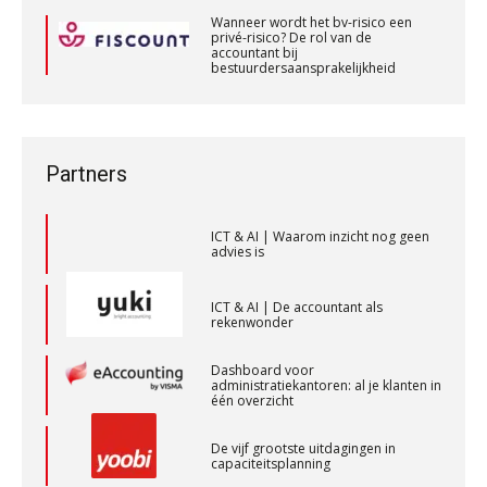
PIA Group
ICT & AI | “Slim automatiseren begint
Wanneer wordt het bv-risico een
bij gedrag”
privé-risico? De rol van de
accountant bij
bestuurdersaansprakelijkheid
Private equity in accountancy: drie
Registeraccountant, EJP Financial Astronauts –
Wanneer wordt het bv-risico een
spanningsvelden die het vak
privé-risico? De rol van de
veranderen
‘s-Hertogenbosch
accountant bij
bestuurdersaansprakelijkheid
PIA Group
ICT & AI | “Wie bewust kiest, kiest
Partners
voor toekomstbestendigheid”
Audit assistent
ICT & AI | Waarom inzicht nog geen
advies is
KNAV
ICT & AI | De accountant als
rekenwonder
Assistent accountant Agri & Food – Groningen
aaff
Dashboard voor
administratiekantoren: al je klanten in
één overzicht
Controleleider
De vijf grootste uitdagingen in
Scab
capaciteitsplanning