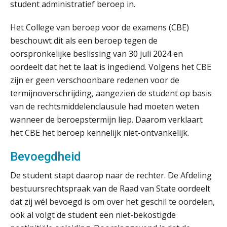
Dashboard voor
student administratief beroep in.
administratiekantoren: al je klanten in
één overzicht
Het College van beroep voor de examens (CBE)
De vijf grootste uitdagingen in
beschouwt dit als een beroep tegen de
capaciteitsplanning
oorspronkelijke beslissing van 30 juli 2024 en
oordeelt dat het te laat is ingediend. Volgens het CBE
Yousri Mandour: “Verandering begint
waar het schuurt”
zijn er geen verschoonbare redenen voor de
termijnoverschrijding, aangezien de student op basis
Waarom het huidige verdienmodel
van de rechtsmiddelenclausule had moeten weten
van accountants verleden tijd is
wanneer de beroepstermijn liep. Daarom verklaart
het CBE het beroep kennelijk niet-ontvankelijk.
Bevoegdheid
Wie is de eerste? De AI-revolutie
De student stapt daarop naar de rechter. De Afdeling
waar elk kantoor op wacht.
bestuursrechtspraak van de Raad van State oordeelt
dat zij wél bevoegd is om over het geschil te oordelen,
Hoe standaardisering de stille
revolutie in finance ontketende
ook al volgt de student een niet-bekostigde