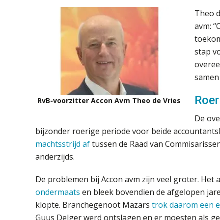
Theo d
avm: “
toekom
stap v
overee
samen 
Roer
RvB-voorzitter Accon Avm Theo de Vries
De ove
bijzonder roerige periode voor beide accountants
machtsstrijd af
tussen de Raad van Commisarissen
anderzijds.
De problemen bij Accon avm zijn veel groter. He
ondermaats
en bleek bovendien de afgelopen jare
klopte. Branchegenoot Mazars
trok daarom een e
Guus Delger werd ontslagen en er moesten als g