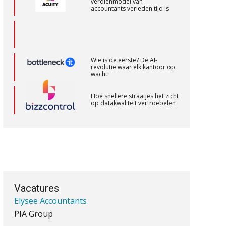
verdienmodel van
accountants verleden tijd is
Senior Assistent Accountant, EJP Financial
Astronauts – Curaçao
PIA Group
Wie is de eerste? De AI-
revolutie waar elk kantoor op
wacht.
Accountant Agri & Food – Gorinchem
Hoe snellere straatjes het zicht
aaff
op datakwaliteit vertroebelen
‘De accountant is essentieel
voor ondernemers in het mkb’
Accountant Agri & Food – Roosendaal
aaff
Waarom een VOF-contract net
zo belangrijk is als het zakelijk
plan zelf
Assistent Accountant / Relatiemanager,
Vacatures
Elysee Accountants
PIA Group
Waarom jouw klant sneller