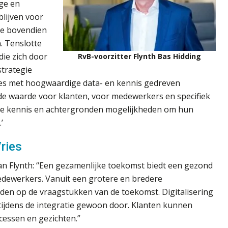
ge en
blijven voor
ie bovendien
. Tenslotte
die zich door
RvB-voorzitter Flynth Bas Hidding
strategie
ties met hoogwaardige data- en kennis gedreven
de waarde voor klanten, voor medewerkers en specifiek
nde kennis en achtergronden mogelijkheden om hun
’
ries
van Flynth: “Een gezamenlijke toekomst biedt een gezond
dewerkers. Vanuit een grotere en bredere
en op de vraagstukken van de toekomst. Digitalisering
 tijdens de integratie gewoon door. Klanten kunnen
cessen en gezichten.”