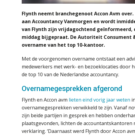
Flynth neemt branchegenoot Accon Avm over. 
aan Accountancy Vanmorgen en wordt inmidde
van Flynth zijn vrijdagochtend geïnformeerd,
middag bijgepraat. De Autoriteit Consument
overname van het top 10-kantoor.
Met de voorgenomen overname ontstaat een advis
medewerkers met werk- en bezoeklocaties door he
de top 10 van de Nederlandse accountancy.
Overnamegesprekken afgerond
Flynth en Accon avm
lieten eind vorig jaar weten
i
overnamegesprekken verwikkeld te zijn. Vanaf n
zijn beide partijen in gesprek en hebben onderha
plaatsgevonden, lichten de accountantskantoren n
verklaring. ‘Daarnaast werd Flynth door Accon avm