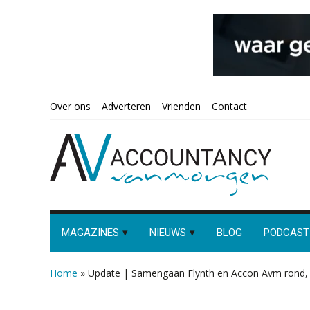
Spring
Door
Spring
Spring
Over ons
Adverteren
Vrienden
Contact
naar
naar
naar
naar
de
de
de
de
hoofdnavigatie
hoofd
eerste
voettekst
inhoud
sidebar
MAGAZINES
NIEUWS
BLOG
PODCAST
Home
»
Update | Samengaan Flynth en Accon Avm rond