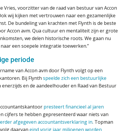
e Vries, voorzitter van de raad van bestuur van Accon
Ook wij kijken met vertrouwen naar een gezamenlijke
st. De bundeling van krachten met Flynth is de beste
oor Accon avm. Qua cultuur en mentaliteit zijn er grote
nkomsten, we delen historische roots. We gaan nu
naar een soepele integratie toewerken.”
ige periode
rname van Accon avm door Flynth volgt op een
kantoren. Bij Flynth
speelde zich een bestuurlijke
 enerzijds en de aandeelhouder en Raad van Bestuur
t accountantskantoor
presteert financieel al jaren
n cijfers te hebben gepresenteerd waar niets van
erder afgegeven accountantsverklaring in
. Topman
evolg daarvan
eind vorig jaar miljoenen worden