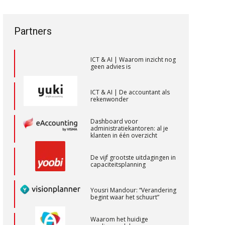
een privé-risico? De rol van de
vak veranderen
Samenstel (RA of AA)
accountant bij
bestuurdersaansprakelijkheid
PIA Group
ICT & AI | “Wie bewust kiest,
Partners
kiest voor
toekomstbestendigheid”
Senior Assistent Accountant – Kesteren
ICT & AI | Waarom inzicht nog
WEA Deltaland
geen advies is
ICT & AI | De accountant als
rekenwonder
Zelfstandig Assistent Accountant
Samenstelpraktijk
Dashboard voor
PIA Group
administratiekantoren: al je
klanten in één overzicht
De vijf grootste uitdagingen in
Relatiebeheerder – Almelo
capaciteitsplanning
BonsenReuling
Yousri Mandour: “Verandering
begint waar het schuurt”
Junior manager audit
Waarom het huidige
Bentacera