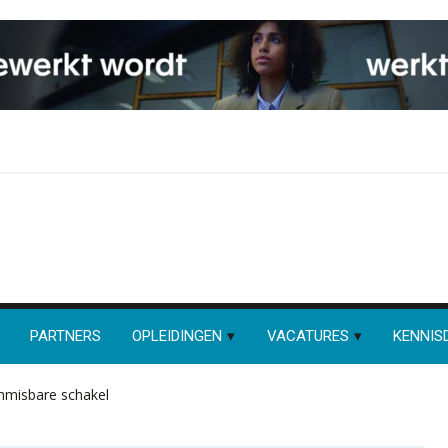
PARTNERS
OPLEIDINGEN
VACATURES
KENNIS
onmisbare schakel