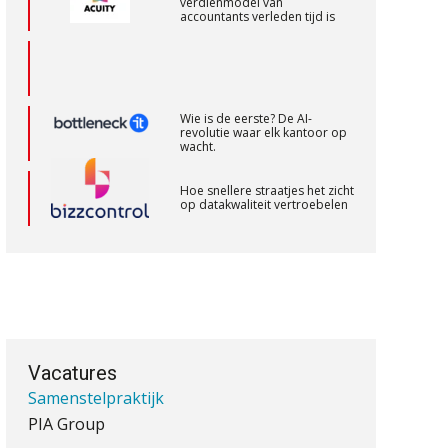
verdienmodel van
accountants verleden tijd is
Gevorderd assistent accountant
BonsenReuling
Wie is de eerste? De AI-
revolutie waar elk kantoor op
wacht.
Accountant – Eindhoven
aaff
Hoe snellere straatjes het zicht
op datakwaliteit vertroebelen
Eindverantwoordelijk Accountant
‘De accountant is essentieel
voor ondernemers in het mkb’
Samenstel (RA of AA)
PIA Group
Waarom een VOF-contract net
zo belangrijk is als het zakelijk
plan zelf
Zelfstandig Assistent Accountant
Vacatures
Samenstelpraktijk
PIA Group
Waarom jouw klant sneller