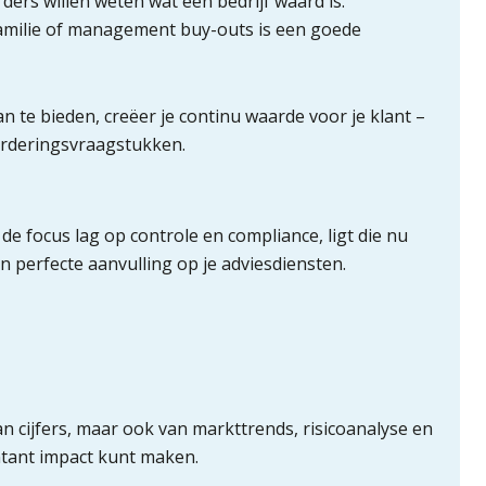
ers willen weten wat een bedrijf waard is.
 familie of management buy-outs is een goede
n te bieden, creëer je continu waarde voor je klant –
aarderingsvraagstukken.
e focus lag op controle en compliance, ligt die nu
n perfecte aanvulling op je adviesdiensten.
n cijfers, maar ook van markttrends, risicoanalyse en
untant impact kunt maken.