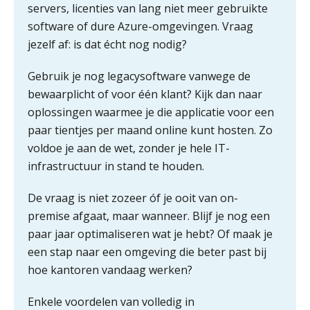
servers, licenties van lang niet meer gebruikte
ICT & AI | Volledig automatische
factuurverwerking: zo kom je er
software of dure Azure-omgevingen. Vraag
jezelf af: is dat écht nog nodig?
Hierom zijn webshopondernemers
extra kwetsbaar voor
boekhoudfouten
Gebruik je nog legacysoftware vanwege de
bewaarplicht of voor één klant? Kijk dan naar
Blog | Aandachtspunten bij de
transitie in verband met de Wet
oplossingen waarmee je die applicatie voor een
toekomst pensioenen voor de
werkgever
paar tientjes per maand online kunt hosten. Zo
voldoe je aan de wet, zonder je hele IT-
infrastructuur in stand te houden.
Verstoorde arbeidsrelatie als
De vraag is niet zozeer óf je ooit van on-
ontslaggrond: zo begeleid je jouw
klant
premise afgaat, maar wanneer. Blijf je nog een
paar jaar optimaliseren wat je hebt? Of maak je
Duizenden Nederlanders in de knel
door Amerikaanse belastingwet
een stap naar een omgeving die beter past bij
hoe kantoren vandaag werken?
Het functiegemak van de INT bij
adviezen over en aangiften van erf-
en schenkbelasting.
Enkele voordelen van volledig in