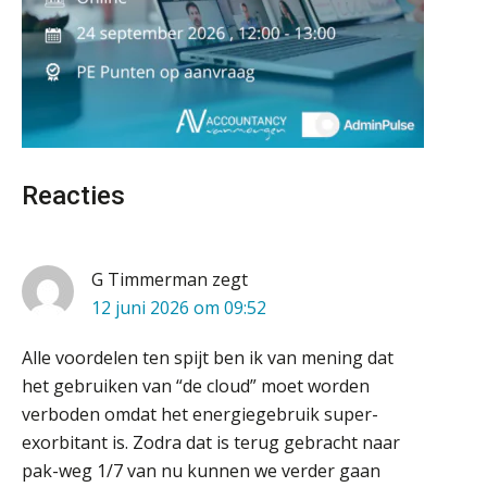
Van najagen naar verwerken:
waarom vraagposten je proces
blokkeren (en hoe je dat stopt)
Accountant Agri & Food – Heythuysen
aaff
ICT & AI | Data als fundament voor
innovatie
Klantadviseur Accountancy (32-40 uur)
Microsoft Copilot gebruiken? Zorg
Reacties
Finnerz
dat je eerst SharePoint op orde hebt
Terug naar het ambacht
Accountant Agri & Food – Gorinchem
G Timmerman
zegt
aaff
12 juni 2026 om 09:52
Cyberbeveiligingswet definitief: dit
moet je accountantskantoor vóór 15
augustus geregeld hebben
Alle voordelen ten spijt ben ik van mening dat
(Senior) Assistent Accountant Audit , Cooster
het gebruiken van “de cloud” moet worden
Waarom SharePoint en Copilot je de
Coaching Accountants – Bilthoven/Barneveld
inzichten op klantdossiers schuldig
verboden omdat het energiegebruik super-
blijven
PIA Group
exorbitant is. Zodra dat is terug gebracht naar
pak-weg 1/7 van nu kunnen we verder gaan
“Waarom CRM in de accountancy
vaak meer ruis dan overzicht brengt”