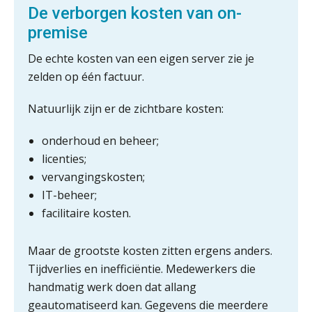
De verborgen kosten van on-
premise
Wie is de eerste? De AI-revolutie
waar elk kantoor op wacht.
De echte kosten van een eigen server zie je
zelden op één factuur.
Hoe snellere straatjes het zicht op
datakwaliteit vertroebelen
Natuurlijk zijn er de zichtbare kosten:
‘De accountant is essentieel voor
onderhoud en beheer;
ondernemers in het mkb’
licenties;
vervangingskosten;
Waarom een VOF-contract net zo
belangrijk is als het zakelijk plan zelf
IT-beheer;
facilitaire kosten.
Maar de grootste kosten zitten ergens anders.
Waarom jouw klant sneller
Tijdverlies en inefficiëntie. Medewerkers die
antwoordt via een app dan via de
handmatig werk doen dat allang
mail
geautomatiseerd kan. Gegevens die meerdere