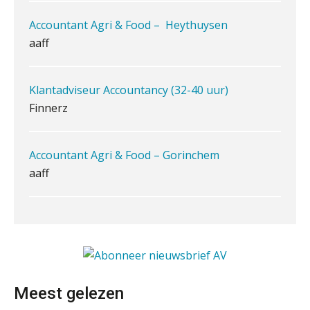
aaff
Inzicht in je organisatie: de kracht zit
in eenvoud
Klantadviseur Accountancy (32-40 uur)
Ketenmachtigingen centraal beheren:
Finnerz
zo werkt u slimmer met eHerkenning
de autonome AI-boekhouder
Accountant Agri & Food – Gorinchem
aaff
De curator klopt aan: wat moet een
accountantskantoor afgeven bij een
faillissement van een klant?
(Senior) Assistent Accountant Audit , Cooster
Eenvoudig bankrekeningen koppelen
Coaching Accountants – Bilthoven/Barneveld
met Twinfield, Exact Online en
Snelstart
PIA Group
Van Mook: “Met Minox Focus wil ik
groeien naar twee keer zoveel
klanten.”
Gevorderd assistent accountant
BonsenReuling
Van losse vastlegging naar
Meest gelezen
aantoonbare grip op KYC en de Wwft