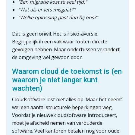
“Een migratie kost te veel tijd.”
Van Mook: “Met Minox Focus wil ik
groeien naar twee keer zoveel
“Wat als er iets misgaat?”
klanten.”
“Welke oplossing past dan bij ons?”
Van losse vastlegging naar
aantoonbare grip op KYC en de Wwft
Dat is geen onwil. Het is risico-aversie.
Begrijpelijk in een vak waar fouten directe
Woord & Daad: “Van wildgroei naar
een structuur die iedereen begrijpt”
gevolgen hebben. Maar ondertussen verandert
de omgeving wel gewoon door.
Scan-en-herken haalt de druk niet van
je kwartaalafsluiting. Dit wel.
Waarom cloud de toekomst is (en
waarom je niet langer kunt
Uitspraak Hoge Raad: subsidie voor
tuchtrechtspraak advocatuur is
wachten)
belast met btw
Cloudsoftware lost niet alles op. Maar het neemt
Informer Money genomineerd voor
Best FinTech Startup of the Year
wel een aantal structurele beperkingen weg.
België
Voordat je nieuwe cloudsoftware introduceert,
Wwft-compliance in 2026: doen we
moet je afscheid nemen van verouderde
het beter dan vorig jaar?
software. Veel kantoren betalen nog voor oude