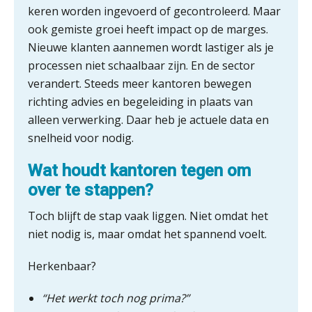
iXBRL controleren: wanneer moet
keren worden ingevoerd of gecontroleerd. Maar
het, en waar let je op?
ook gemiste groei heeft impact op de marges.
Het herbeleggen van de
Nieuwe klanten aannemen wordt lastiger als je
Herinvesteringsreserve (HIR) in een
processen niet schaalbaar zijn. En de sector
vastgoedbeleggingsfonds?
verandert. Steeds meer kantoren bewegen
Inzicht in je organisatie: de kracht zit
richting advies en begeleiding in plaats van
in eenvoud
alleen verwerking. Daar heb je actuele data en
snelheid voor nodig.
Ketenmachtigingen centraal beheren:
zo werkt u slimmer met eHerkenning
Wat houdt kantoren tegen om
over te stappen?
de autonome AI-boekhouder
Toch blijft de stap vaak liggen. Niet omdat het
De curator klopt aan: wat moet een
niet nodig is, maar omdat het spannend voelt.
accountantskantoor afgeven bij een
faillissement van een klant?
Herkenbaar?
Eenvoudig bankrekeningen koppelen
met Twinfield, Exact Online en
Snelstart
“Het werkt toch nog prima?”