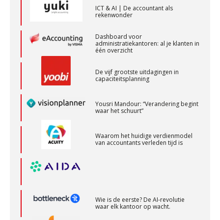
BonsenReuling
ICT & AI | De accountant als
rekenwonder
Dashboard voor
Corporate Finance Advisor
administratiekantoren: al je klanten in
één overzicht
KNAV
De vijf grootste uitdagingen in
capaciteitsplanning
Senior Assistent Accountant, EJP Financial
Astronauts – Curaçao
Yousri Mandour: “Verandering begint
waar het schuurt”
PIA Group
Waarom het huidige verdienmodel
van accountants verleden tijd is
Audit assistent
KNAV
Gevorderd Assistent Accountant – Enschede
Wie is de eerste? De AI-revolutie
BonsenReuling
waar elk kantoor op wacht.