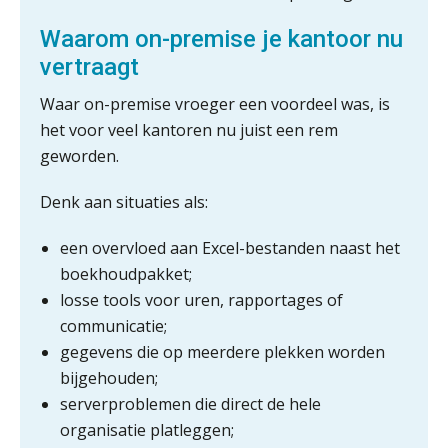
Waarom on-premise je kantoor nu
vertraagt
Waar on-premise vroeger een voordeel was, is
het voor veel kantoren nu juist een rem
geworden.
Denk aan situaties als:
een overvloed aan Excel-bestanden naast het
boekhoudpakket;
losse tools voor uren, rapportages of
ICT & AI | “Slim automatiseren begint
communicatie;
bij gedrag”
gegevens die op meerdere plekken worden
Private equity in accountancy: drie
bijgehouden;
spanningsvelden die het vak
veranderen
serverproblemen die direct de hele
organisatie platleggen;
ICT & AI | “Wie bewust kiest, kiest