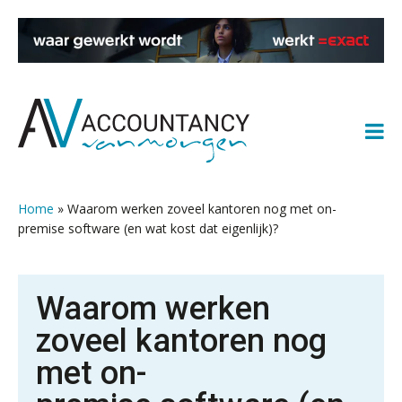
Spring
Door
Spring
Spring
naar
naar
naar
naar
de
de
de
de
hoofdnavigatie
hoofd
eerste
voettekst
inhoud
sidebar
Home
»
Waarom werken zoveel kantoren nog met on-
premise software (en wat kost dat eigenlijk)?
Waarom werken
zoveel kantoren nog
met on-