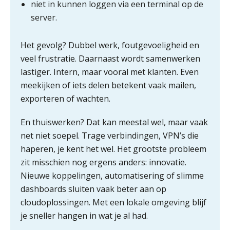
niet in kunnen loggen via een terminal op de
voor toekomstbestendigheid”
server.
ICT & AI | Waarom inzicht nog geen
advies is
Het gevolg? Dubbel werk, foutgevoeligheid en
veel frustratie. Daarnaast wordt samenwerken
ICT & AI | De accountant als
rekenwonder
lastiger. Intern, maar vooral met klanten. Even
meekijken of iets delen betekent vaak mailen,
Dashboard voor
exporteren of wachten.
administratiekantoren: al je klanten in
één overzicht
En thuiswerken? Dat kan meestal wel, maar vaak
De vijf grootste uitdagingen in
net niet soepel. Trage verbindingen, VPN’s die
capaciteitsplanning
haperen, je kent het wel. Het grootste probleem
zit misschien nog ergens anders: innovatie.
Yousri Mandour: “Verandering begint
waar het schuurt”
Nieuwe koppelingen, automatisering of slimme
dashboards sluiten vaak beter aan op
Waarom het huidige verdienmodel
cloudoplossingen. Met een lokale omgeving blijf
van accountants verleden tijd is
je sneller hangen in wat je al had.