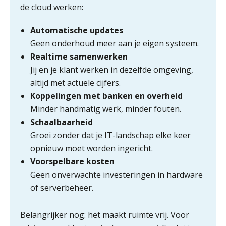
de cloud werken:
Zomer. Tijd om je loopbaan onder
de loep te nemen.
Automatische updates
Geen onderhoud meer aan je eigen systeem.
Q Home: DAC7-compliant opschalen
als verhuurplatform voor
Realtime samenwerken
vakantiewoningen
Jij en je klant werken in dezelfde omgeving,
5 signalen dat jouw relatiebeheer
altijd met actuele cijfers.
niet meer werkt (en hoe je dat oplost)
Koppelingen met banken en overheid
Minder handmatig werk, minder fouten.
Schaalbaarheid
Groei zonder dat je IT-landschap elke keer
Fusies en overnames | Met
opnieuw moet worden ingericht.
waardebepalingen bedrijfsadvies
dichter bij de ondernemer
Voorspelbare kosten
Geen onverwachte investeringen in hardware
Van Wwft naar AMLR: wat verandert
er in 2027?
of serverbeheer.
Driver-based models: de essentiële
Belangrijker nog: het maakt ruimte vrij. Voor
bouwstenen voor elk finance team