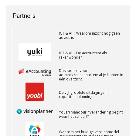
veranderen
accountant bij
bestuurdersaansprakelijkheid
ICT & AI | “Wie bewust kiest, kiest
Relatiebeheerder – Almelo
Partners
voor toekomstbestendigheid”
BonsenReuling
ICT & AI | Waarom inzicht nog geen
advies is
Zelfstandig Assistent Accountant
Samenstelpraktijk
ICT & AI | De accountant als
rekenwonder
PIA Group
Dashboard voor
administratiekantoren: al je klanten in
Accountant Agri & Food – Terneuzen
één overzicht
aaff
De vijf grootste uitdagingen in
capaciteitsplanning
Accountant Agri & Food – Heythuysen
Yousri Mandour: “Verandering begint
aaff
waar het schuurt”
Waarom het huidige verdienmodel