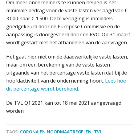
Fusies en overnames | Met
Om meer ondernemers te kunnen helpen is het
waardebepalingen bedrijfsadvies
dichter bij de ondernemer
minimale bedrag voor de vaste lasten verlaagd van €
3.000 naar € 1.500. Deze verlaging is inmiddels
Van Wwft naar AMLR: wat verandert
goedgekeurd door de Europese Commissie en de
er in 2027?
aanpassing is doorgevoerd door de RVO. Op 31 maart
wordt gestart met het afhandelen van de aanvragen.
Driver-based models: de essentiële
bouwstenen voor elk finance team
Het gaat hier niet om de daadwerkelijke vaste lasten,
Werven op klik is willekeurig. Zo
maar om een berekening van de vaste lasten
verminder je verloop structureel.
uitgaande van het percentage vaste lasten dat bij de
hoofdactiviteit van de onderneming hoort.
Lees hoe
Buy & build: urenregistratie als
verborgen EBITDA-hefboom
dit percentage wordt berekend.
ABN Amro slokt NIBC op: wat deze
De TVL Q1 2021 kan tot 18 mei 2021 aangevraagd
overname zegt over de
veranderende financiële markt
worden.
Boekhoudlandschap sterk
Registeraccountant, EJP Financial Astronauts –
gefragmenteerd, softwarekampioen
ontbreekt (nog) in Europa
‘s-Hertogenbosch
TAGS:
CORONA EN NOODMAATREGELEN
,
TVL