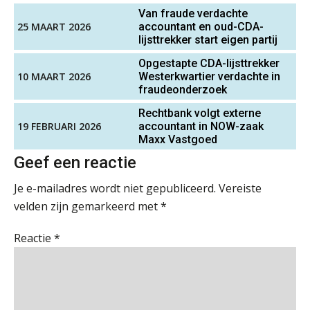
Cyberbeveiligingswet definitief: dit
Van fraude verdachte
Senior Assistent Accountant, EJP Financial
moet je accountantskantoor vóór 15
25 MAART 2026
accountant en oud-CDA-
augustus geregeld hebben
Astronauts – Curaçao
lijsttrekker start eigen partij
PIA Group
Waarom SharePoint en Copilot je de
Opgestapte CDA-lijsttrekker
inzichten op klantdossiers schuldig
10 MAART 2026
blijven
Westerkwartier verdachte in
fraudeonderzoek
Assistent accountant Agri & Food – Groningen
“Waarom CRM in de accountancy
Rechtbank volgt externe
vaak meer ruis dan overzicht brengt”
aaff
19 FEBRUARI 2026
accountant in NOW-zaak
Maxx Vastgoed
ICT & AI | “Accountancywerk
verandert sneller dan de meeste
Geef een reactie
Junior manager audit
kantoren beseffen”
Bentacera
Je e-mailadres wordt niet gepubliceerd.
Vereiste
De cijfers kloppen. Maar klopt de
velden zijn gemarkeerd met
*
cultuur ook?
Accountant – Eindhoven
Reactie
*
De mensen achter de loonstrook: in
aaff
gesprek met Susan Hendriks
Klanten soepel bedienen met AFAS
Supervisor controlling & accounting
SB