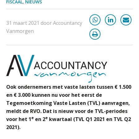
FISCAAL
,
NIEUWS
ontslaggrond: zo begeleid je jouw
klant
Duizenden Nederlanders in de knel
31 maart 2021 door Accountancy
door Amerikaanse belastingwet
Vanmorgen
Het functiegemak van de INT bij
adviezen over en aangiften van erf-
en schenkbelasting.
Zomer. Tijd om je loopbaan onder
de loep te nemen.
Q Home: DAC7-compliant opschalen
als verhuurplatform voor
Ook ondernemers met vaste lasten tussen € 1.500
vakantiewoningen
en € 3.000 kunnen nu voor het eerst de
5 signalen dat jouw relatiebeheer
Tegemoetkoming Vaste Lasten (TVL) aanvragen,
niet meer werkt (en hoe je dat oplost)
meldt de RVO. Dat is nieuw voor de TVL-periodes
e
e
voor het 1
en 2
kwartaal (TVL Q1 2021 en TVL Q2
2021).