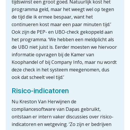
tijdswinst een groot goed. Natuurlijk kost het
Van Mook: “Met Minox Focus wil ik
groeien naar twee keer zoveel
programma geld, maar het weegt wel op tegen
klanten.”
de tijd die ik ermee bespaar, want het
continueren kost maar een paar minuten tijd.’
Van losse vastlegging naar
aantoonbare grip op KYC en de Wwft
Ook zijn de PEP- en UBO-check gekoppeld aan
het programma. ‘We hebben een meldplicht als
Woord & Daad: “Van wildgroei naar
de UBO niet juist is. Eerder moesten we hiervoor
een structuur die iedereen begrijpt”
informatie opvragen bij de Kamer van
Te veel tijd kwijt aan
Koophandel of bij Company Info, maar nu wordt
factuurverwerking? Dit is hoe AI het
oplost
deze check in het systeem meegenomen, dus
ook dat scheelt veel tijd.’
Uitspraak Hoge Raad: subsidie voor
tuchtrechtspraak advocatuur is
belast met btw
Risico-indicatoren
Informer Money genomineerd voor
Nu Kreston Van Herwijnen de
Best FinTech Startup of the Year
België
compliancesoftware van Dapas gebruikt,
ontstaan er intern vaker discussies over risico-
Wwft-compliance in 2026: doen we
het beter dan vorig jaar?
indicatoren en wetgeving. ‘Zo zijn er bedrijven