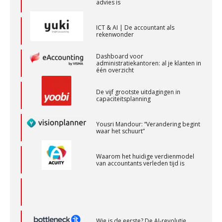
PIA Group
ICT & AI | De accountant als
rekenwonder
Dashboard voor
Assistent accountant Agri & Food – Groningen
administratiekantoren: al je klanten in
aaff
één overzicht
De vijf grootste uitdagingen in
capaciteitsplanning
Klantadviseur Accountancy (32-40 uur)
Finnerz
Yousri Mandour: “Verandering begint
waar het schuurt”
Corporate Finance Advisor
Waarom het huidige verdienmodel
KNAV
van accountants verleden tijd is
Senior assistent accountant | samenstel
Scab
Wie is de eerste? De AI-revolutie
waar elk kantoor op wacht.