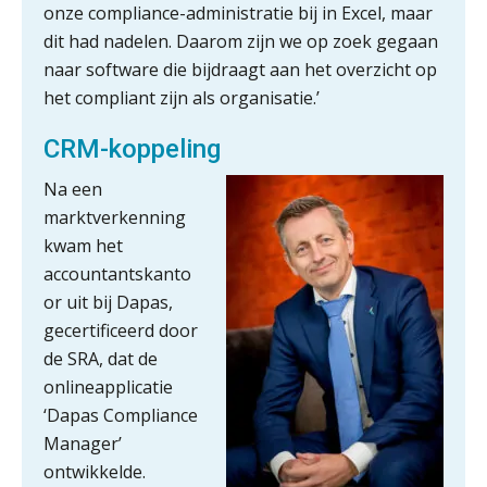
onze compliance-administratie bij in Excel, maar
dit had nadelen. Daarom zijn we op zoek gegaan
naar software die bijdraagt aan het overzicht op
het compliant zijn als organisatie.’
CRM-koppeling
Na een
marktverkenning
kwam het
accountantskanto
or uit bij Dapas,
gecertificeerd door
ICT & AI | “Slim automatiseren begint
de SRA, dat de
bij gedrag”
onlineapplicatie
Private equity in accountancy: drie
‘Dapas Compliance
spanningsvelden die het vak
veranderen
Manager’
ontwikkelde.
ICT & AI | “Wie bewust kiest, kiest