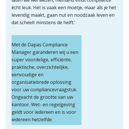
laten we wel wezen, niemand vindt compliance
écht leuk. Het is vaak een moetje, maar als je het
Zomer. Tijd om je loopbaan onder
de loep te nemen.
levendig maakt, gaan nut en noodzaak leven en
dat scheelt minstens de helft.’
Q Home: DAC7-compliant opschalen
als verhuurplatform voor
vakantiewoningen
Met de Dapas Compliance
5 signalen dat jouw relatiebeheer
niet meer werkt (en hoe je dat oplost)
Manager garanderen wij u een
super voordelige, efficiënte,
praktische, overzichtelijke,
eenvoudige en
organisatiebrede oplossing
Fusies en overnames | Met
waardebepalingen bedrijfsadvies
voor uw compliancevraagstuk.
dichter bij de ondernemer
Ongeacht de grootte van uw
Van Wwft naar AMLR: wat verandert
kantoor. Wet- en regelgeving
er in 2027?
geldt voor iedereen en is voor
iedereen hetzelfde.
Driver-based models: de essentiële
bouwstenen voor elk finance team