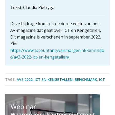
Tekst: Claudia Pietryga
Werven op klik is willekeurig. Zo
verminder je verloop structureel.
Deze bijdrage komt uit de derde editie van het
Buy & build: urenregistratie als
AV-magazine dat gaat over ICT en Kengetallen.
verborgen EBITDA-hefboom
Dit magazine is verschenen in september 2022.
ABN Amro slokt NIBC op: wat deze
Zie:
overname zegt over de
Accountant Agri & Food – Terneuzen
veranderende financiële markt
https://www.accountancyvanmorgen.nl/kennisdo
aaff
c/av3-2022-ict-en-kengetallen/
Boekhoudlandschap sterk
gefragmenteerd, softwarekampioen
ontbreekt (nog) in Europa
Gevorderd Assistent Accountant
Hoe Hoek en Blok het
BonsenReuling
ondertekenproces drastisch
TAGS:
AV3 2022: ICT EN KENGETALLEN
,
BENCHMARK
,
ICT
verbeterde
Schaalbaar IT-beheer sluit naadloos
Zelfstandig Assistent Accountant
aan bij het snelgroeiende Reanda
Samenstelpraktijk
PIA Group
Govers bouwt aan een volwassen
digitaal fundament voor governance,