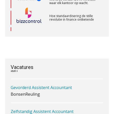
Relatiebeheerder
Hoe standaardisering de stille
BonsenReuling
revolutie in finance ontketende
‘De accountant is essentieel voor
Supervisor controlling & accounting
ondernemers in het mkb’
KNAV
Waarom een VOF-contract net zo
belangrijk is als het zakelijk plan zelf
Accountant Agri & Food – Terneuzen
aaff
Vacatures
Waarom jouw klant sneller
Gevorderd Assistent Accountant
antwoordt via een app dan via de
mail
BonsenReuling
iXBRL controleren: wanneer moet
het, en waar let je op?
Zelfstandig Assistent Accountant
Samenstelpraktijk
Het herbeleggen van de
Herinvesteringsreserve (HIR) in een
PIA Group
vastgoedbeleggingsfonds?