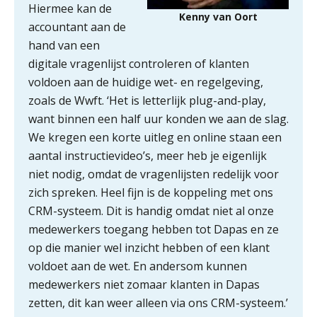
Hiermee kan de
voor toekomstbestendigheid”
Kenny van Oort
accountant aan de
hand van een
ICT & AI | Waarom inzicht nog geen
advies is
digitale vragenlijst controleren of klanten
voldoen aan de huidige wet- en regelgeving,
ICT & AI | De accountant als
zoals de Wwft. ‘Het is letterlijk plug-and-play,
rekenwonder
want binnen een half uur konden we aan de slag.
Dashboard voor
We kregen een korte uitleg en online staan een
administratiekantoren: al je klanten in
één overzicht
aantal instructievideo’s, meer heb je eigenlijk
niet nodig, omdat de vragenlijsten redelijk voor
De vijf grootste uitdagingen in
zich spreken. Heel fijn is de koppeling met ons
capaciteitsplanning
CRM-systeem. Dit is handig omdat niet al onze
medewerkers toegang hebben tot Dapas en ze
Yousri Mandour: “Verandering begint
waar het schuurt”
op die manier wel inzicht hebben of een klant
voldoet aan de wet. En andersom kunnen
Waarom het huidige verdienmodel
medewerkers niet zomaar klanten in Dapas
van accountants verleden tijd is
zetten, dit kan weer alleen via ons CRM-systeem.’