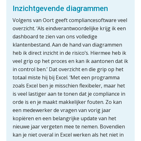
Inzichtgevende diagrammen
Volgens van Oort geeft compliancesoftware veel
Wie is de eerste? De AI-revolutie
waar elk kantoor op wacht.
overzicht. ‘Als eindverantwoordelijke krijg ik een
dashboard te zien van ons volledige
Hoe standaardisering de stille
klantenbestand. Aan de hand van diagrammen
revolutie in finance ontketende
heb ik direct inzicht in de risico’s. Hiermee heb ik
veel grip op het proces en kan ik aantonen dat ik
‘De accountant is essentieel voor
ondernemers in het mkb’
in control ben.’ Dat overzicht en die grip op het
totaal miste hij bij Excel. ‘Met een programma
Waarom een VOF-contract net zo
zoals Excel ben je misschien flexibeler, maar het
belangrijk is als het zakelijk plan zelf
is veel lastiger aan te tonen dat je compliance in
orde is en je maakt makkelijker fouten. Zo kan
een medewerker de vragen van vorig jaar
kopiëren en een belangrijke update van het
Waarom jouw klant sneller
nieuwe jaar vergeten mee te nemen. Bovendien
antwoordt via een app dan via de
mail
kan je niet overal in Excel werken als het niet in