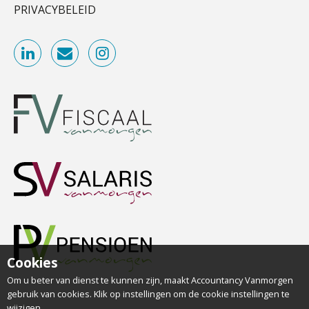
Relatiebeheerder
innovatie
PRIVACYBELEID
BonsenReuling
Microsoft Copilot gebruiken? Zorg
dat je eerst SharePoint op orde hebt
Supervisor controlling & accounting
KNAV
Terug naar het ambacht
Cyberbeveiligingswet definitief: dit
Accountant Agri & Food – Terneuzen
moet je accountantskantoor vóór 15
augustus geregeld hebben
aaff
Waarom SharePoint en Copilot je de
inzichten op klantdossiers schuldig
blijven
Gevorderd Assistent Accountant
BonsenReuling
“Waarom CRM in de accountancy
vaak meer ruis dan overzicht brengt”
Cookies
ICT & AI | “Accountancywerk
Zelfstandig Assistent Accountant
verandert sneller dan de meeste
kantoren beseffen”
Om u beter van dienst te kunnen zijn, maakt Accountancy Vanmorgen
Samenstelpraktijk
gebruik van cookies. Klik op instellingen om de cookie instellingen te
PIA Group
wijzigen.