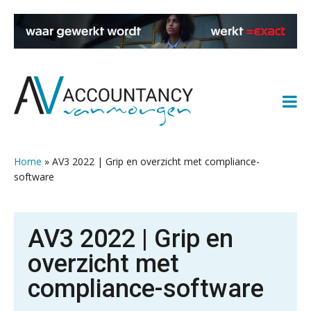
Spring
Door
Spring
Spring
naar
naar
naar
naar
de
de
de
de
hoofdnavigatie
hoofd
eerste
voettekst
inhoud
sidebar
Home
»
AV3 2022 | Grip en overzicht met compliance-
software
AV3 2022 | Grip en
overzicht met
compliance-software