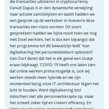
die transacties uitvoeren in cryptocurrency.
ICT & AI | Volledig automatische
Vanuit Dapas is er een dynamische verwijzing
factuurverwerking: zo kom je er
naar actuele sanctielijsten en laatst hadden we
een gesprek op de werkvloer in hoeverre deze
Hierom zijn webshopondernemers
extra kwetsbaar voor
transacties een risico vormen. Dit soort
boekhoudfouten
gesprekken hadden we bijna nooit toen we nog
Blog | Aandachtspunten bij de
transitie in verband met de Wet
met Excel werkten, het is dus een bijvangst dat
toekomst pensioenen voor de
werkgever
het programma tot dit bewustzijn leidt.’ Kan
digitalisering het personeelstekort oplossen?
Van Oort denkt dat het in elk geval een stukje
eraan bijdraagt. ‘COVID-19 heeft ons laten zien
Verstoorde arbeidsrelatie als
dat online werken prima mogelijk is, ook wij
ontslaggrond: zo begeleid je jouw
klant
werken steeds meer hybride en we zijn
momenteel bezig onze IT-architectuur tegen het
Duizenden Nederlanders in de knel
door Amerikaanse belastingwet
licht te houden. Want digitalisering lost
misschien niet alle personeelskrapte op, maar
Het functiegemak van de INT bij
het scheelt zeker tijd en creëert efficiency. En
adviezen over en aangiften van erf-
en schenkbelasting.