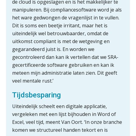
de cloud is opgeslagen en is het makkelijker te
iXBRL controleren: wanneer moet
het, en waar let je op?
manipuleren. Bij compliancesoftware word je als
het ware gedwongen de vragenlijst in te vullen.
Het herbeleggen van de
Dit is soms een beetje irritant, maar het is
Herinvesteringsreserve (HIR) in een
vastgoedbeleggingsfonds?
uiteindelijk wel betrouwbaarder, omdat de
uitkomst compliant is met de wetgeving en
Je helpt klanten met hun
administratie — maar hoe zit het met
gegarandeerd juist is. En worden we
die van jouzelf?
gecontroleerd dan kan ik vertellen dat we SRA-
Ketenmachtigingen centraal beheren:
gecertificeerde software gebruiken en kan ik
zo werkt u slimmer met eHerkenning
meteen mijn administratie laten zien. Dit geeft
veel mentale rust.’
de autonome AI-boekhouder
Tijdsbesparing
De curator klopt aan: wat moet een
accountantskantoor afgeven bij een
Uiteindelijk scheelt een digitale applicatie,
faillissement van een klant?
vergeleken met een lijst bijhouden in Word of
Eenvoudig bankrekeningen koppelen
Excel, veel tijd, meent Van Oort. ‘In onze branche
met Twinfield, Exact Online en
Snelstart
komen we structureel handen tekort en is