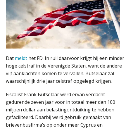
Verstoorde arbeidsrelatie als
ontslaggrond: zo begeleid je jouw
klant
Duizenden Nederlanders in de knel
door Amerikaanse belastingwet
Dat
meldt
het FD. In ruil daarvoor krijgt hij een minder
Het functiegemak van de INT bij
adviezen over en aangiften van erf-
hoge celstraf in de Verenigde Staten, want de andere
en schenkbelasting.
vijf aanklachten komen te vervallen. Butselaar zal
waarschijnlijk drie jaar celstraf opgelegd krijgen.
Zomer. Tijd om je loopbaan onder
de loep te nemen.
Fiscalist Frank Butselaar werd ervan verdacht
Q Home: DAC7-compliant opschalen
gedurende zeven jaar voor in totaal meer dan 100
als verhuurplatform voor
vakantiewoningen
miljoen dollar aan belastingontduiking te hebben
gefaciliteerd. Daarbij werd gebruik gemaakt van
5 signalen dat jouw relatiebeheer
niet meer werkt (en hoe je dat oplost)
brievenbusfirma’s op onder meer Cyprus en