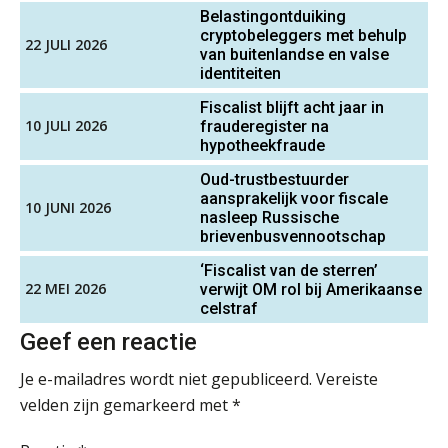
Belastingontduiking
Klantadviseur Accountancy (32-40 uur)
cryptobeleggers met behulp
22 JULI 2026
Finnerz
Terug naar het ambacht
van buitenlandse en valse
identiteiten
Cyberbeveiligingswet definitief: dit
Fiscalist blijft acht jaar in
Senior assistent accountant | samenstel
moet je accountantskantoor vóór 15
10 JULI 2026
frauderegister na
augustus geregeld hebben
Scab
hypotheekfraude
Waarom SharePoint en Copilot je de
inzichten op klantdossiers schuldig
Oud-trustbestuurder
blijven
aansprakelijk voor fiscale
10 JUNI 2026
Accountant Agri & Food – Gorinchem
nasleep Russische
aaff
brievenbusvennootschap
“Waarom CRM in de accountancy
vaak meer ruis dan overzicht brengt”
‘Fiscalist van de sterren’
22 MEI 2026
verwijt OM rol bij Amerikaanse
ICT & AI | “Accountancywerk
Gevorderd assistent accountant
celstraf
verandert sneller dan de meeste
kantoren beseffen”
BonsenReuling
Geef een reactie
De cijfers kloppen. Maar klopt de
Je e-mailadres wordt niet gepubliceerd.
Vereiste
cultuur ook?
Assistent Accountant / Relatiemanager, Elysee
velden zijn gemarkeerd met
*
Accountants
De mensen achter de loonstrook: in
gesprek met Susan Hendriks