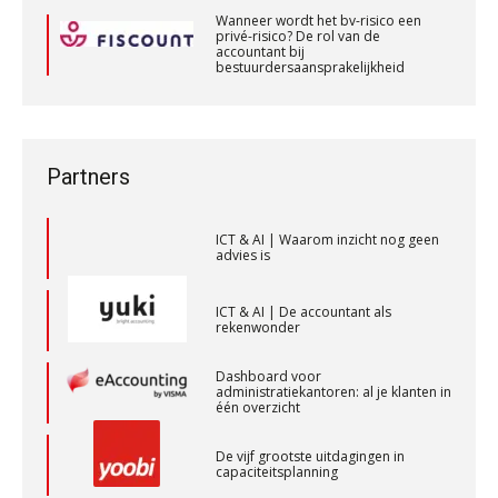
KNAV
bij gedrag”
Wanneer wordt het bv-risico een
privé-risico? De rol van de
accountant bij
Private equity in accountancy: drie
bestuurdersaansprakelijkheid
(Senior) Assistent Accountant Audit , Cooster
spanningsvelden die het vak
veranderen
Wanneer wordt het bv-risico een
Coaching Accountants – Bilthoven/Barneveld
privé-risico? De rol van de
accountant bij
PIA Group
bestuurdersaansprakelijkheid
ICT & AI | “Wie bewust kiest, kiest
voor toekomstbestendigheid”
Partners
Accountant Agri & Food – Heythuysen
ICT & AI | Waarom inzicht nog geen
advies is
aaff
ICT & AI | De accountant als
rekenwonder
Zelfstandig Assistent Accountant
Samenstelpraktijk
Dashboard voor
administratiekantoren: al je klanten in
PIA Group
één overzicht
De vijf grootste uitdagingen in
capaciteitsplanning
Gevorderd Assistent Accountant – Enschede
BonsenReuling