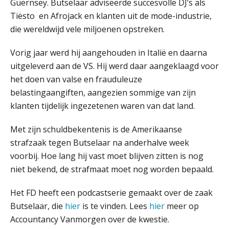
Guernsey. Butselaar adviseerde succesvolle DJ’s als
Tiësto en Afrojack en klanten uit de mode-industrie,
die wereldwijd vele miljoenen opstreken.
Fusies en overnames | Met
waardebepalingen bedrijfsadvies
Vorig jaar werd hij aangehouden in Italië en daarna
dichter bij de ondernemer
uitgeleverd aan de VS. Hij werd daar aangeklaagd voor
het doen van valse en frauduleuze
Van Wwft naar AMLR: wat verandert
er in 2027?
belastingaangiften, aangezien sommige van zijn
klanten tijdelijk ingezetenen waren van dat land.
Driver-based models: de essentiële
bouwstenen voor elk finance team
Met zijn schuldbekentenis is de Amerikaanse
strafzaak tegen Butselaar na anderhalve week
Werven op klik is willekeurig. Zo
verminder je verloop structureel.
voorbij. Hoe lang hij vast moet blijven zitten is nog
niet bekend, de strafmaat moet nog worden bepaald.
Buy & build: urenregistratie als
verborgen EBITDA-hefboom
Het FD heeft een podcastserie gemaakt over de zaak
Butselaar, die
hier
is te vinden. Lees
hier
meer op
ABN Amro slokt NIBC op: wat deze
overname zegt over de
Accountancy Vanmorgen over de kwestie.
veranderende financiële markt