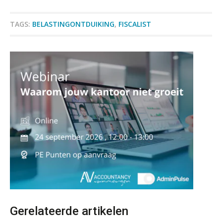
Boekhoudlandschap sterk
gefragmenteerd, softwarekampioen
TAGS:
BELASTINGONTDUIKING
,
FISCALIST
ontbreekt (nog) in Europa
Controleleider
Hoe Hoek en Blok het
ondertekenproces drastisch
Scab
verbeterde
Schaalbaar IT-beheer sluit naadloos
aan bij het snelgroeiende Reanda
Accountant – Eindhoven
aaff
Govers bouwt aan een volwassen
digitaal fundament voor governance,
security en AI
Relatiebeheerder – Almelo
Van najagen naar verwerken:
waarom vraagposten je proces
BonsenReuling
blokkeren (en hoe je dat stopt)
ICT & AI | Data als fundament voor
Supervisor controlling & accounting
innovatie
KNAV
Gerelateerde artikelen
Microsoft Copilot gebruiken? Zorg
dat je eerst SharePoint op orde hebt