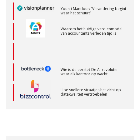
Yousri Mandour: “Verandering begint
waar het schuurt”
Audit assistent
Waarom het huidige verdienmodel
KNAV
van accountants verleden tijd is
Registeraccountant, EJP Financial Astronauts –
‘s-Hertogenbosch
PIA Group
Wie is de eerste? De AI-revolutie
waar elk kantoor op wacht.
Medior assistent accountant • Druten
Hoe snellere straatjes het zicht op
datakwaliteit vertroebelen
WEA Deltaland
‘De accountant is essentieel voor
ondernemers in het mkb’
Accountant Agri & Food – Terneuzen
aaff
Waarom een VOF-contract net zo
belangrijk is als het zakelijk plan zelf