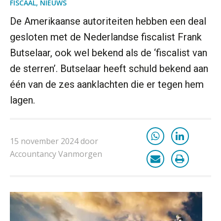
FISCAAL
,
NIEUWS
Scan-en-herken haalt de druk niet van
je kwartaalafsluiting. Dit wel.
De Amerikaanse autoriteiten hebben een deal
Uitspraak Hoge Raad: subsidie voor
gesloten met de Nederlandse fiscalist Frank
tuchtrechtspraak advocatuur is
belast met btw
Butselaar, ook wel bekend als de ‘fiscalist van
de sterren’. Butselaar heeft schuld bekend aan
Informer Money genomineerd voor
Best FinTech Startup of the Year
België
één van de zes aanklachten die er tegen hem
lagen.
Wwft-compliance in 2026: doen we
het beter dan vorig jaar?
ICT & AI | Volledig automatische
15 november 2024 door
factuurverwerking: zo kom je er
Accountancy Vanmorgen
Hierom zijn webshopondernemers
extra kwetsbaar voor
boekhoudfouten
Blog | Aandachtspunten bij de
transitie in verband met de Wet
toekomst pensioenen voor de
werkgever