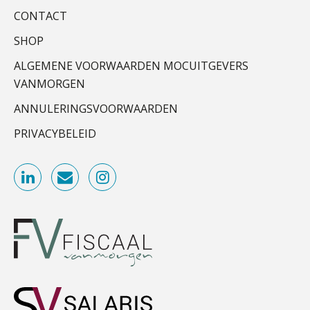
verbeterde
CONTACT
Schaalbaar IT-beheer sluit naadloos
Registeraccountant, EJP Financial Astronauts –
SHOP
aan bij het snelgroeiende Reanda
‘s-Hertogenbosch
ALGEMENE VOORWAARDEN MOCUITGEVERS
Govers bouwt aan een volwassen
PIA Group
digitaal fundament voor governance,
VANMORGEN
security en AI
ANNULERINGSVOORWAARDEN
Van najagen naar verwerken:
Medior assistent accountant • Druten
waarom vraagposten je proces
PRIVACYBELEID
blokkeren (en hoe je dat stopt)
WEA Deltaland
ICT & AI | Data als fundament voor
innovatie
Accountant Agri & Food – Terneuzen
aaff
Microsoft Copilot gebruiken? Zorg
dat je eerst SharePoint op orde hebt
Controleleider
Terug naar het ambacht
Scab
Cyberbeveiligingswet definitief: dit
moet je accountantskantoor vóór 15