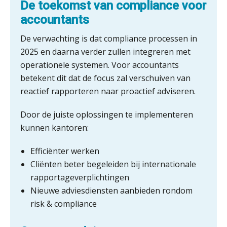
De toekomst van compliance voor
ICT & AI | Volledig automatische
accountants
factuurverwerking: zo kom je er
De verwachting is dat compliance processen in
Hierom zijn webshopondernemers
extra kwetsbaar voor
2025 en daarna verder zullen integreren met
boekhoudfouten
operationele systemen. Voor accountants
Blog | Aandachtspunten bij de
transitie in verband met de Wet
betekent dit dat de focus zal verschuiven van
toekomst pensioenen voor de
reactief rapporteren naar proactief adviseren.
werkgever
Door de juiste oplossingen te implementeren
kunnen kantoren:
Verstoorde arbeidsrelatie als
ontslaggrond: zo begeleid je jouw
Efficiënter werken
klant
Cliënten beter begeleiden bij internationale
Duizenden Nederlanders in de knel
rapportageverplichtingen
door Amerikaanse belastingwet
Nieuwe adviesdiensten aanbieden rondom
risk & compliance
Het functiegemak van de INT bij
adviezen over en aangiften van erf-
en schenkbelasting.