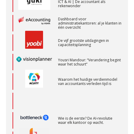
ICT & AI | De accountant als
rekenwonder
Coaching Accountants – Bilthoven/Barneveld
PIA Group
Dashboard voor
administratiekantoren: al je klanten in
één overzicht
Senior Assistent Accountant, EJP Financial
De vijf grootste uitdagingen in
Astronauts – Curaçao
capaciteitsplanning
PIA Group
Yousri Mandour: “Verandering begint
waar het schuurt”
Gevorderd Assistent Accountant
BonsenReuling
Waarom het huidige verdienmodel
van accountants verleden tijd is
Accountant Agri & Food – Uden
aaff
Wie is de eerste? De AI-revolutie
waar elk kantoor op wacht.
Gevorderd assistent accountant Audit – Almelo