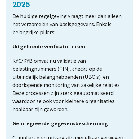
2025
De huidige regelgeving vraagt meer dan alleen
het verzamelen van basisgegevens. Enkele
belangrijke pijlers:
Uitgebreide verificatie-eisen
KYC/KYB omvat nu validatie van
belastingnummers (TIN), checks op de
uiteindelijk belanghebbenden (UBO’s), en
doorlopende monitoring van zakelijke relaties.
Deze processen zijn sterk geautomatiseerd,
ICT & AI | “Slim automatiseren begint
waardoor ze ook voor kleinere organisaties
bij gedrag”
haalbaar zijn geworden.
Private equity in accountancy: drie
spanningsvelden die het vak
Geïntegreerde gegevensbescherming
veranderen
ICT & AI | “Wie bewust kiest, kiest
Compliance en privacy zijn met elkaar verweven.