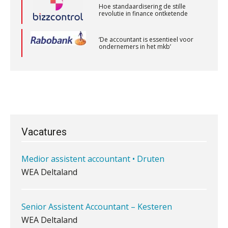
BonsenReuling
Hoe standaardisering de stille
revolutie in finance ontketende
Accountant Agri & Food – Gorinchem
‘De accountant is essentieel voor
ondernemers in het mkb’
aaff
Waarom een VOF-contract net zo
belangrijk is als het zakelijk plan zelf
Controleleider
Scab
Vacatures
Medior assistent accountant • Druten
Waarom jouw klant sneller
antwoordt via een app dan via de
WEA Deltaland
mail
iXBRL controleren: wanneer moet
Senior Assistent Accountant – Kesteren
het, en waar let je op?
WEA Deltaland
Het herbeleggen van de
Herinvesteringsreserve (HIR) in een
vastgoedbeleggingsfonds?
Accountant Agri & Food – Terneuzen