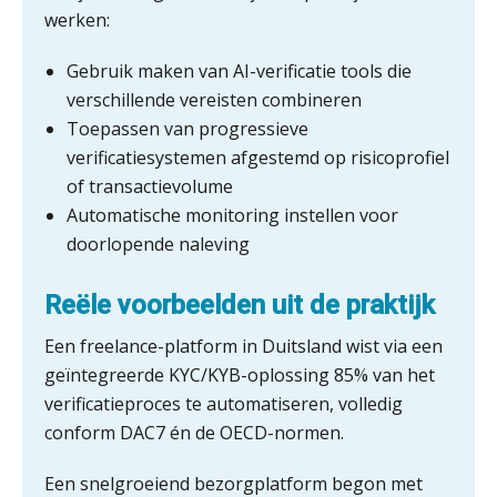
iXBRL controleren: wanneer moet
werken:
het, en waar let je op?
Gebruik maken van AI-verificatie tools die
Het herbeleggen van de
Herinvesteringsreserve (HIR) in een
verschillende vereisten combineren
vastgoedbeleggingsfonds?
Toepassen van progressieve
Je helpt klanten met hun
verificatiesystemen afgestemd op risicoprofiel
administratie — maar hoe zit het met
die van jouzelf?
of transactievolume
Automatische monitoring instellen voor
Ketenmachtigingen centraal beheren:
zo werkt u slimmer met eHerkenning
doorlopende naleving
Reële voorbeelden uit de praktijk
de autonome AI-boekhouder
Een freelance-platform in Duitsland wist via een
De curator klopt aan: wat moet een
geïntegreerde KYC/KYB-oplossing 85% van het
accountantskantoor afgeven bij een
faillissement van een klant?
verificatieproces te automatiseren, volledig
conform DAC7 én de OECD-normen.
Eenvoudig bankrekeningen koppelen
met Twinfield, Exact Online en
Snelstart
Een snelgroeiend bezorgplatform begon met