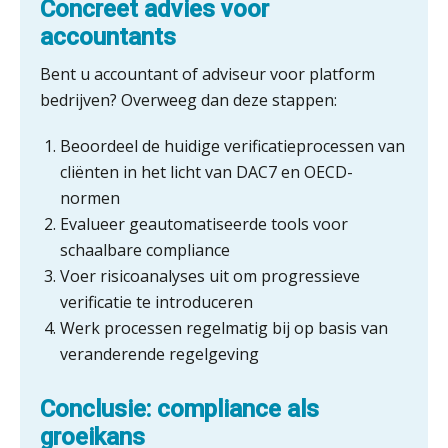
Concreet advies voor
Zomer. Tijd om je loopbaan onder
accountants
de loep te nemen.
Bent u accountant of adviseur voor platform
Q Home: DAC7-compliant opschalen
bedrijven? Overweeg dan deze stappen:
als verhuurplatform voor
vakantiewoningen
Beoordeel de huidige verificatieprocessen van
5 signalen dat jouw relatiebeheer
cliënten in het licht van DAC7 en OECD-
niet meer werkt (en hoe je dat oplost)
normen
Evalueer geautomatiseerde tools voor
schaalbare compliance
Voer risicoanalyses uit om progressieve
Fusies en overnames | Met
waardebepalingen bedrijfsadvies
verificatie te introduceren
dichter bij de ondernemer
Werk processen regelmatig bij op basis van
veranderende regelgeving
Van Wwft naar AMLR: wat verandert
er in 2027?
Conclusie: compliance als
Driver-based models: de essentiële
groeikans
bouwstenen voor elk finance team