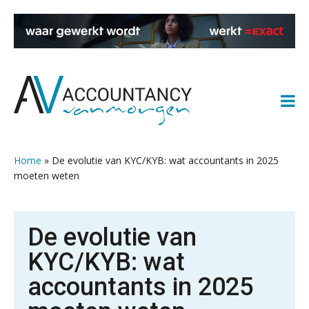
Spring
Door
Spring
Spring
naar
naar
naar
naar
de
de
de
de
hoofdnavigatie
hoofd
eerste
voettekst
inhoud
sidebar
Home
»
De evolutie van KYC/KYB: wat accountants in 2025
moeten weten
De evolutie van
KYC/KYB: wat
accountants in 2025