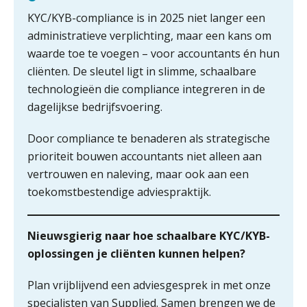
KYC/KYB-compliance is in 2025 niet langer een
Werven op klik is willekeurig. Zo
verminder je verloop structureel.
administratieve verplichting, maar een kans om
waarde toe te voegen – voor accountants én hun
Buy & build: urenregistratie als
cliënten. De sleutel ligt in slimme, schaalbare
verborgen EBITDA-hefboom
technologieën die compliance integreren in de
dagelijkse bedrijfsvoering.
Controleleider
ABN Amro slokt NIBC op: wat deze
overname zegt over de
Scab
veranderende financiële markt
Door compliance te benaderen als strategische
Boekhoudlandschap sterk
prioriteit bouwen accountants niet alleen aan
gefragmenteerd, softwarekampioen
Medior assistent accountant • Druten
ontbreekt (nog) in Europa
vertrouwen en naleving, maar ook aan een
WEA Deltaland
toekomstbestendige adviespraktijk.
Hoe Hoek en Blok het
ondertekenproces drastisch
verbeterde
Nieuwsgierig naar hoe schaalbare KYC/KYB-
Senior Assistent Accountant – Kesteren
Schaalbaar IT-beheer sluit naadloos
oplossingen je cliënten kunnen helpen?
WEA Deltaland
aan bij het snelgroeiende Reanda
Plan vrijblijvend een adviesgesprek in met onze
Govers bouwt aan een volwassen
digitaal fundament voor governance,
Accountant Agri & Food – Terneuzen
specialisten van Supplied. Samen brengen we de
security en AI