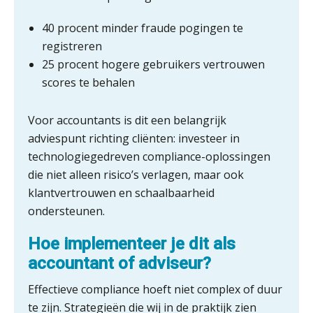
40 procent minder fraude pogingen te
registreren
Wie is de eerste? De AI-revolutie
waar elk kantoor op wacht.
25 procent hogere gebruikers vertrouwen
scores te behalen
Hoe standaardisering de stille
revolutie in finance ontketende
Voor accountants is dit een belangrijk
‘De accountant is essentieel voor
adviespunt richting cliënten: investeer in
ondernemers in het mkb’
technologiegedreven compliance-oplossingen
die niet alleen risico’s verlagen, maar ook
Waarom een VOF-contract net zo
klantvertrouwen en schaalbaarheid
belangrijk is als het zakelijk plan zelf
ondersteunen.
Hoe implementeer je dit als
accountant of adviseur?
Waarom jouw klant sneller
antwoordt via een app dan via de
mail
Effectieve compliance hoeft niet complex of duur
te zijn. Strategieën die wij in de praktijk zien