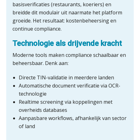
Van Mook: “Met Minox Focus wil ik
basisverificaties (restaurants, koeriers) en
groeien naar twee keer zoveel
klanten.”
breidde dit modulair uit naarmate het platform
groeide. Het resultaat: kostenbeheersing en
Van losse vastlegging naar
continue compliance.
aantoonbare grip op KYC en de Wwft
Technologie als drijvende kracht
Woord & Daad: “Van wildgroei naar
een structuur die iedereen begrijpt”
Moderne tools maken compliance schaalbaar en
beheersbaar. Denk aan:
Te veel tijd kwijt aan
factuurverwerking? Dit is hoe AI het
oplost
Directe TIN-validatie in meerdere landen
Uitspraak Hoge Raad: subsidie voor
Automatische document verificatie via OCR-
tuchtrechtspraak advocatuur is
belast met btw
technologie
Realtime screening
via koppelingen met
Informer Money genomineerd voor
Best FinTech Startup of the Year
overheids databases
België
Aanpasbare workflows, afhankelijk van sector
of land
Wwft-compliance in 2026: doen we
het beter dan vorig jaar?