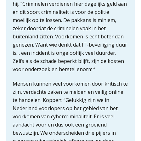
hij. “Criminelen verdienen hier dagelijks geld aan
en dit soort criminaliteit is voor de politie
moeilijk op te lossen. De pakkans is miniem,
zeker doordat de criminelen vaak in het
buitenland zitten. Voorkomen is echt beter dan
genezen. Want wie denkt dat IT-beveiliging duur
is… een incident is ongelooflijk veel duurder.
Zelfs als de schade beperkt blijft, zijn de kosten
ICT & AI | “Slim automatiseren begint
voor onderzoek en herstel enorm.”
bij gedrag”
Mensen kunnen veel voorkomen door kritisch te
Private equity in accountancy: drie
spanningsvelden die het vak
zijn, verdachte zaken te melden en veilig online
veranderen
te handelen. Koppen: “Gelukkig zijn we in
ICT & AI | “Wie bewust kiest, kiest
Nederland voorlopers op het gebied van het
voor toekomstbestendigheid”
voorkomen van cybercriminaliteit. Er is veel
aandacht voor en dus ook een groeiend
ICT & AI | Waarom inzicht nog geen
bewustzijn. We onderscheiden drie pijlers in
advies is