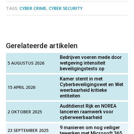
ICT & AI | Data als fundament voor
Junior manager audit
innovatie
TAGS:
CYBER CRIME
,
CYBER SECURITY
Bentacera
Microsoft Copilot gebruiken? Zorg
dat je eerst SharePoint op orde hebt
Accountant Agri & Food – Uden
aaff
Terug naar het ambacht
Gerelateerde artikelen
Bedrijven voeren mede door
Cyberbeveiligingswet definitief: dit
Assistent accountant Agri & Food – Groningen
5 AUGUSTUS 2026
moet je accountantskantoor vóór 15
wetgeving intensiteit
augustus geregeld hebben
beveiligingstests op
aaff
Waarom SharePoint en Copilot je de
Kamer stemt in met
inzichten op klantdossiers schuldig
Cyberbeveiligingswet en Wet
blijven
15 APRIL 2026
weerbaarheid kritieke
Senior Assistent Accountant, EJP Financial
entiteiten
Astronauts – Curaçao
“Waarom CRM in de accountancy
vaak meer ruis dan overzicht brengt”
PIA Group
Auditdienst Rijk en NOREA
2 OKTOBER 2025
lanceren raamwerk voor
ICT & AI | “Accountancywerk
cyberweerbaarheid
verandert sneller dan de meeste
kantoren beseffen”
Accountant Agri & Food – Gorinchem
9 manieren om nog veiliger
23 SEPTEMBER 2025
tewerken met Microsoft 365