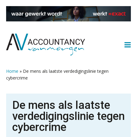
Spring
Door
Spring
Spring
naar
naar
naar
naar
de
de
de
de
hoofdnavigatie
hoofd
eerste
voettekst
inhoud
sidebar
Home
»
De mens als laatste verdedigingslinie tegen
cybercrime
De mens als laatste
verdedigingslinie tegen
cybercrime