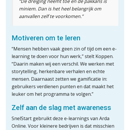
als verhuurplatform voor
“De dreiging neemt toe en de pakkans is
vakantiewoningen
miniem. Dan is het heel belangrijk om
aanvallen zelf te voorkomen.”
5 signalen dat jouw relatiebeheer
niet meer werkt (en hoe je dat oplost)
Motiveren om te leren
“Mensen hebben vaak geen zin of tijd om een e-
Fusies en overnames | Met
learning te doen voor hun werk,” stelt Koppen.
waardebepalingen bedrijfsadvies
dichter bij de ondernemer
“Daarin maken wij een verschil. We werken met
storytelling, herkenbare verhalen en echte
Van Wwft naar AMLR: wat verandert
er in 2027?
mensen. Daarnaast zetten we gamificatie in:
gebruikers verdienen punten en dat maakt het
Driver-based models: de essentiële
leuker om het programma te volgen.”
bouwstenen voor elk finance team
Zelf aan de slag met awareness
Werven op klik is willekeurig. Zo
verminder je verloop structureel.
SnelStart gebruikt deze e-learnings van Arda
Online. Voor kleinere bedrijven is dat misschien