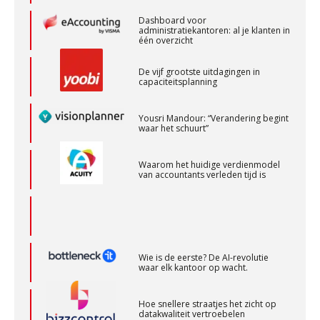
Accountant Agri & Food – Terneuzen
De vijf grootste uitdagingen in
capaciteitsplanning
aaff
Yousri Mandour: “Verandering begint
waar het schuurt”
Medior assistent accountant • Druten
WEA Deltaland
Waarom het huidige verdienmodel
van accountants verleden tijd is
Senior assistent accountant | samenstel
Scab
Wie is de eerste? De AI-revolutie
Gevorderd assistent accountant
waar elk kantoor op wacht.
BonsenReuling
Hoe snellere straatjes het zicht op
datakwaliteit vertroebelen
Audit assistent
‘De accountant is essentieel voor
KNAV
ondernemers in het mkb’