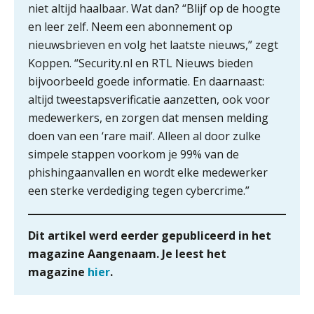
Buy & build: urenregistratie als
niet altijd haalbaar. Wat dan? “Blijf op de hoogte
verborgen EBITDA-hefboom
en leer zelf. Neem een abonnement op
ABN Amro slokt NIBC op: wat deze
nieuwsbrieven en volg het laatste nieuws,” zegt
overname zegt over de
veranderende financiële markt
Koppen. “Security.nl en RTL Nieuws bieden
bijvoorbeeld goede informatie. En daarnaast:
Boekhoudlandschap sterk
Zelfstandig Assistent Accountant
gefragmenteerd, softwarekampioen
altijd tweestapsverificatie aanzetten, ook voor
ontbreekt (nog) in Europa
Samenstelpraktijk
medewerkers, en zorgen dat mensen melding
PIA Group
Hoe Hoek en Blok het
doen van een ‘rare mail’. Alleen al door zulke
ondertekenproces drastisch
verbeterde
simpele stappen voorkom je 99% van de
phishingaanvallen en wordt elke medewerker
Eindverantwoordelijk Accountant Samenstel (RA
Schaalbaar IT-beheer sluit naadloos
een sterke verdediging tegen cybercrime.”
aan bij het snelgroeiende Reanda
of AA)
PIA Group
Govers bouwt aan een volwassen
digitaal fundament voor governance,
Dit artikel werd eerder gepubliceerd in het
security en AI
magazine Aangenaam. Je leest het
Controleleider
Van najagen naar verwerken:
magazine
hier
.
waarom vraagposten je proces
Scab
blokkeren (en hoe je dat stopt)