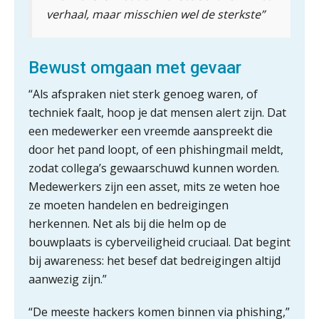
verhaal, maar misschien wel de sterkste”
Inzicht in je organisatie: de kracht zit
in eenvoud
Bewust omgaan met gevaar
Ketenmachtigingen centraal beheren:
zo werkt u slimmer met eHerkenning
“Als afspraken niet sterk genoeg waren, of
techniek faalt, hoop je dat mensen alert zijn. Dat
de autonome AI-boekhouder
een medewerker een vreemde aanspreekt die
door het pand loopt, of een phishingmail meldt,
De curator klopt aan: wat moet een
zodat collega’s gewaarschuwd kunnen worden.
accountantskantoor afgeven bij een
faillissement van een klant?
Medewerkers zijn een asset, mits ze weten hoe
ze moeten handelen en bedreigingen
Eenvoudig bankrekeningen koppelen
met Twinfield, Exact Online en
herkennen. Net als bij die helm op de
Snelstart
bouwplaats is cyberveiligheid cruciaal. Dat begint
Van Mook: “Met Minox Focus wil ik
bij awareness: het besef dat bedreigingen altijd
groeien naar twee keer zoveel
klanten.”
aanwezig zijn.”
Van losse vastlegging naar
“De meeste hackers komen binnen via phishing,”
aantoonbare grip op KYC en de Wwft