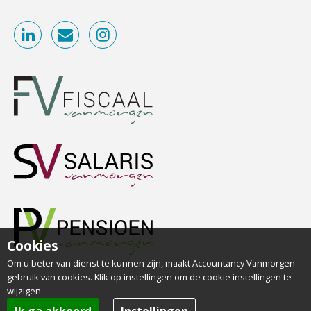
PIA Group
Terug naar het ambacht
Cyberbeveiligingswet definitief: dit
Eindverantwoordelijk Accountant Samenstel (RA
moet je accountantskantoor vóór 15
of AA)
augustus geregeld hebben
PIA Group
Waarom SharePoint en Copilot je de
inzichten op klantdossiers schuldig
blijven
Controleleider
“Waarom CRM in de accountancy
Scab
vaak meer ruis dan overzicht brengt”
ICT & AI | “Accountancywerk
verandert sneller dan de meeste
Junior manager audit
kantoren beseffen”
Bentacera
De cijfers kloppen. Maar klopt de
Cookies
cultuur ook?
Om u beter van dienst te kunnen zijn, maakt Accountancy Vanmorgen
Accountant Agri & Food – Uden
gebruik van cookies. Klik op instellingen om de cookie instellingen te
De mensen achter de loonstrook: in
aaff
wijzigen.
gesprek met Susan Hendriks