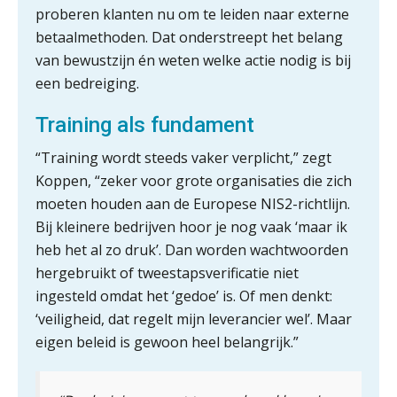
boekhoudfouten
proberen klanten nu om te leiden naar externe
Blog | Aandachtspunten bij de
betaalmethoden. Dat onderstreept het belang
transitie in verband met de Wet
toekomst pensioenen voor de
van bewustzijn én weten welke actie nodig is bij
werkgever
een bedreiging.
Training als fundament
Verstoorde arbeidsrelatie als
“Training wordt steeds vaker verplicht,” zegt
ontslaggrond: zo begeleid je jouw
Koppen, “zeker voor grote organisaties die zich
klant
moeten houden aan de Europese NIS2-richtlijn.
Duizenden Nederlanders in de knel
Bij kleinere bedrijven hoor je nog vaak ‘maar ik
door Amerikaanse belastingwet
heb het al zo druk’. Dan worden wachtwoorden
Het functiegemak van de INT bij
hergebruikt of tweestapsverificatie niet
adviezen over en aangiften van erf-
ingesteld omdat het ‘gedoe’ is. Of men denkt:
en schenkbelasting.
‘veiligheid, dat regelt mijn leverancier wel’. Maar
Zomer. Tijd om je loopbaan onder
eigen beleid is gewoon heel belangrijk.”
de loep te nemen.
Q Home: DAC7-compliant opschalen