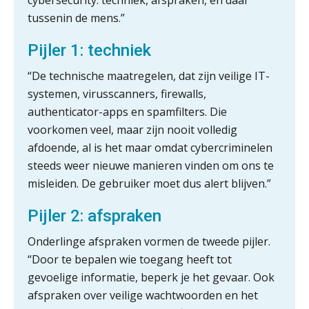
cybersecurity: techniek, afspraken, en daar
ICT & AI | De accountant als
tussenin de mens.”
rekenwonder
Pijler 1: techniek
Dashboard voor
administratiekantoren: al je klanten in
“De technische m
aatregelen, dat zijn veilige IT-
één overzicht
systemen, virusscanners, firewalls,
De vijf grootste uitdagingen in
authenticator-apps en spamfilters. Die
capaciteitsplanning
voorkomen veel, maar zijn nooit volledig
afdoende, al is het maar omdat cybercriminelen
Yousri Mandour: “Verandering begint
waar het schuurt”
steeds weer nieuwe manieren vinden om ons te
misleiden. De gebruiker moet dus alert blijven.”
Waarom het huidige verdienmodel
van accountants verleden tijd is
Pijler 2: afspraken
Onderlinge afspraken vormen de tweede pijler.
“Door te bepalen wie toegang heeft tot
gevoelige informatie, beperk je het gevaar. Ook
Wie is de eerste? De AI-revolutie
afspraken over veilige wachtwoorden en het
waar elk kantoor op wacht.