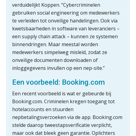
verduidelijkt Koppen. “Cybercriminelen
gebruiken social engineering om medewerkers
Woord & Daad: “Van wildgroei naar
een structuur die iedereen begrijpt”
te verleiden tot onveilige handelingen. Ook via
kwetsbaarheden in software van leveranciers –
Scan-en-herken haalt de druk niet van
een supply chain attack – kunnen ze systemen
je kwartaalafsluiting. Dit wel.
binnendringen. Maar meestal worden
Uitspraak Hoge Raad: subsidie voor
medewerkers simpelweg misleid, zodat ze
tuchtrechtspraak advocatuur is
belast met btw
onveilige documenten downloaden of
inloggegevens invullen op een nep-site.”
Informer Money genomineerd voor
Best FinTech Startup of the Year
België
Een voorbeeld: Booking.com
Wwft-compliance in 2026: doen we
Een recent voorbeeld is wat er gebeurde bij
het beter dan vorig jaar?
Booking.com. Criminelen kregen toegang tot
hotelaccounts en stuurden
ICT & AI | Volledig automatische
factuurverwerking: zo kom je er
nepbetalingsverzoeken via de app. Booking.com
stelde daarop tweestapsverificatie verplicht,
Hierom zijn webshopondernemers
maar ook dat bleek geen garantie. Oplichters
extra kwetsbaar voor