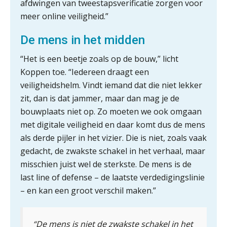
afdwingen van tweestapsverificatie zorgen voor
meer online veiligheid.”
Hoe snellere straatjes het zicht op
datakwaliteit vertroebelen
De mens in het midden
‘De accountant is essentieel voor
ondernemers in het mkb’
“Het is een beetje zoals op de bouw,” licht
Koppen toe. “Iedereen draagt een
Waarom een VOF-contract net zo
veiligheidshelm. Vindt iemand dat die niet lekker
belangrijk is als het zakelijk plan zelf
zit, dan is dat jammer, maar dan mag je de
bouwplaats niet op. Zo moeten we ook omgaan
met digitale veiligheid en daar komt dus de mens
als derde pijler in het vizier. Die is niet, zoals vaak
Waarom jouw klant sneller
gedacht, de zwakste schakel in het verhaal, maar
antwoordt via een app dan via de
mail
misschien juist wel de sterkste. De mens is de
last line of defense – de laatste verdedigingslinie
iXBRL controleren: wanneer moet
het, en waar let je op?
– en kan een groot verschil maken.”
Het herbeleggen van de
Herinvesteringsreserve (HIR) in een
“De mens is niet de zwakste schakel in het
vastgoedbeleggingsfonds?