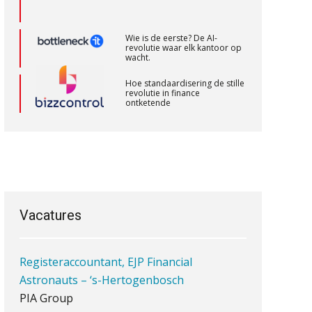
Wie is de eerste? De AI-
Senior Assistent Accountant, EJP Financial
revolutie waar elk kantoor op
wacht.
Astronauts – Curaçao
PIA Group
Hoe standaardisering de stille
revolutie in finance
ontketende
Controleleider
‘De accountant is essentieel
voor ondernemers in het mkb’
Scab
Waarom een VOF-contract net
zo belangrijk is als het zakelijk
Accountant Agri & Food – Gorinchem
plan zelf
aaff
Vacatures
Registeraccountant, EJP Financial
Waarom jouw klant sneller
antwoordt via een app dan via
Astronauts – ‘s-Hertogenbosch
de mail
PIA Group