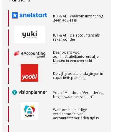
toekomstbestendigheid”
Accountant Agri & Food – Heythuysen
aaff
ICT & AI | Waarom inzicht nog
geen advies is
Gevorderd Assistent Accountant Audit
ICT & AI | De accountant als
rekenwonder
PIA Group
Dashboard voor
administratiekantoren: al je
Senior assistent accountant | samenstel
klanten in één overzicht
Scab
De vijf grootste uitdagingen in
capaciteitsplanning
Zelfstandig Assistent Accountant
Yousri Mandour: “Verandering
Samenstelpraktijk
begint waar het schuurt”
PIA Group
Waarom het huidige
verdienmodel van
accountants verleden tijd is
Gevorderd assistent accountant
BonsenReuling