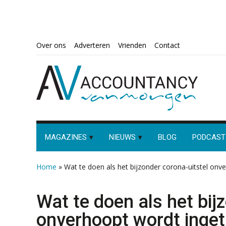
Spring
Door
Spring
Spring
Over ons
Adverteren
Vrienden
Contact
naar
naar
naar
naar
de
de
de
de
hoofdnavigatie
hoofd
eerste
voettekst
inhoud
sidebar
MAGAZINES
NIEUWS
BLOG
PODCAST
Home
»
Wat te doen als het bijzonder corona-uitstel onv
Wat te doen als het bij
onverhoopt wordt inge