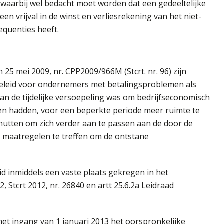
 waarbij wel bedacht moet worden dat een gedeeltelijke
een vrijval in de winst en verliesrekening van het niet-
equenties heeft.
n 25 mei 2009, nr. CPP2009/966M (Stcrt. nr. 96) zijn
beleid voor ondernemers met betalingsproblemen als
van de tijdelijke versoepeling was om bedrijfseconomisch
lemen hadden, voor een beperkte periode meer ruimte te
utten om zich verder aan te passen aan de door de
 maatregelen te treffen om de ontstane
eid inmiddels een vaste plaats gekregen in het
2, Stcrt 2012, nr. 26840 en artt 25.6.2a Leidraad
 met ingang van 1 januari 2013 het oorspronkelijke