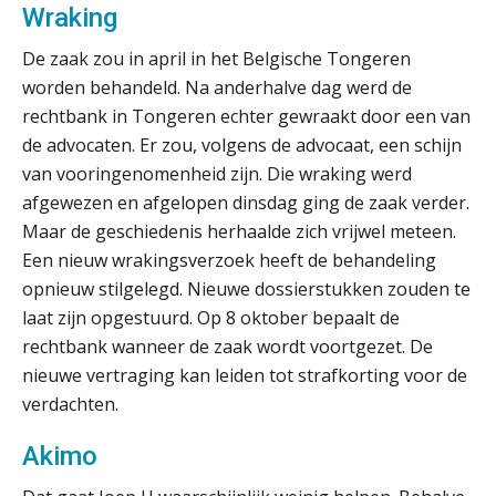
Wraking
Zomer. Tijd om je loopbaan onder
de loep te nemen.
De zaak zou in april in het Belgische Tongeren
Q Home: DAC7-compliant opschalen
worden behandeld. Na anderhalve dag werd de
als verhuurplatform voor
vakantiewoningen
rechtbank in Tongeren echter gewraakt door een van
de advocaten. Er zou, volgens de advocaat, een schijn
5 signalen dat jouw relatiebeheer
van vooringenomenheid zijn. Die wraking werd
niet meer werkt (en hoe je dat oplost)
afgewezen en afgelopen dinsdag ging de zaak verder.
Maar de geschiedenis herhaalde zich vrijwel meteen.
Een nieuw wrakingsverzoek heeft de behandeling
opnieuw stilgelegd. Nieuwe dossierstukken zouden te
Fusies en overnames | Met
waardebepalingen bedrijfsadvies
laat zijn opgestuurd. Op 8 oktober bepaalt de
dichter bij de ondernemer
rechtbank wanneer de zaak wordt voortgezet. De
nieuwe vertraging kan leiden tot strafkorting voor de
Van Wwft naar AMLR: wat verandert
er in 2027?
verdachten.
Driver-based models: de essentiële
Akimo
bouwstenen voor elk finance team