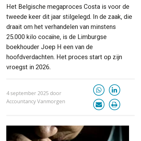
groeien naar twee keer zoveel
Het Belgische megaproces Costa is voor de
klanten.”
tweede keer dit jaar stilgelegd. In de zaak, die
Van losse vastlegging naar
aantoonbare grip op KYC en de Wwft
draait om het verhandelen van minstens
25.000 kilo cocaïne, is de Limburgse
Woord & Daad: “Van wildgroei naar
een structuur die iedereen begrijpt”
boekhouder Joep H een van de
hoofdverdachten. Het proces start op zijn
Te veel tijd kwijt aan
factuurverwerking? Dit is hoe AI het
vroegst in 2026.
oplost
Uitspraak Hoge Raad: subsidie voor
tuchtrechtspraak advocatuur is
belast met btw
4 september 2025 door
Informer Money genomineerd voor
Accountancy Vanmorgen
Best FinTech Startup of the Year
België
Wwft-compliance in 2026: doen we
het beter dan vorig jaar?