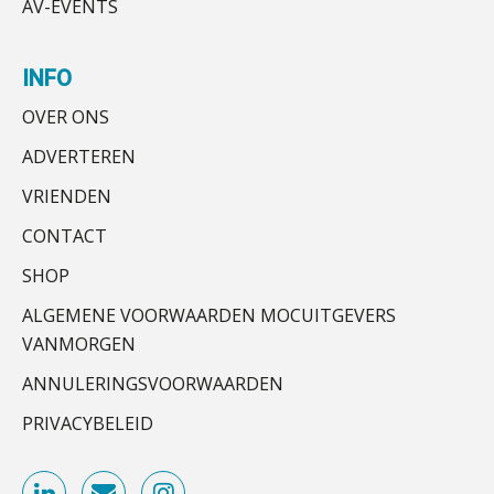
AV-EVENTS
gezocht in Zeeland
ABN Amro slokt NIBC op: wat deze
Assistent accountant Agri & Food – Groningen
overname zegt over de
veranderende financiële markt
aaff
INFO
Boekhoudlandschap sterk
OVER ONS
gefragmenteerd, softwarekampioen
ontbreekt (nog) in Europa
Klantadviseur Accountancy (32-40 uur)
ADVERTEREN
Hoe Hoek en Blok het
Finnerz
ondertekenproces drastisch
VRIENDEN
verbeterde
CONTACT
Corporate Finance Advisor
Schaalbaar IT-beheer sluit naadloos
aan bij het snelgroeiende Reanda
SHOP
KNAV
ALGEMENE VOORWAARDEN MOCUITGEVERS
Govers bouwt aan een volwassen
digitaal fundament voor governance,
VANMORGEN
security en AI
Senior assistent accountant | samenstel
ANNULERINGSVOORWAARDEN
Scab
Van najagen naar verwerken:
waarom vraagposten je proces
blokkeren (en hoe je dat stopt)
PRIVACYBELEID
Relatiebeheerder
ICT & AI | Data als fundament voor
innovatie
BonsenReuling