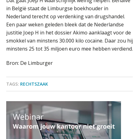
Dat gaat Joep H waarschijnlijk weinig helpen. Behalve
Werven op klik is willekeurig. Zo
in België staat de Limburgse boekhouder in
verminder je verloop structureel.
Nederland terecht op verdenking van drugshandel.
Een paar weken geleden bleek dat de Nederlandse
Buy & build: urenregistratie als
verborgen EBITDA-hefboom
justitie Joep H in het dossier Akimo aanklaagt voor de
smokkel van minstens 30.000 kilo cocaïne. Daar zou hij
Accountant Agri & Food – Terneuzen
ABN Amro slokt NIBC op: wat deze
minstens 25 tot 35 miljoen euro mee hebben verdiend.
overname zegt over de
aaff
veranderende financiële markt
Bron: De Limburger
Boekhoudlandschap sterk
gefragmenteerd, softwarekampioen
ontbreekt (nog) in Europa
Gevorderd Assistent Accountant
BonsenReuling
TAGS:
RECHTSZAAK
Hoe Hoek en Blok het
ondertekenproces drastisch
verbeterde
Zelfstandig Assistent Accountant
Schaalbaar IT-beheer sluit naadloos
Samenstelpraktijk
aan bij het snelgroeiende Reanda
PIA Group
Govers bouwt aan een volwassen
digitaal fundament voor governance,
security en AI