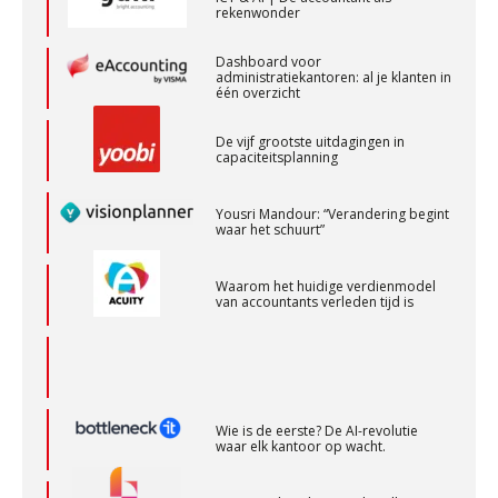
rekenwonder
Assistent accountant Agri & Food – Groningen
Dashboard voor
aaff
administratiekantoren: al je klanten in
één overzicht
De vijf grootste uitdagingen in
Klantadviseur Accountancy (32-40 uur)
capaciteitsplanning
Finnerz
Yousri Mandour: “Verandering begint
waar het schuurt”
Corporate Finance Advisor
KNAV
Waarom het huidige verdienmodel
van accountants verleden tijd is
Senior assistent accountant | samenstel
Scab
Wie is de eerste? De AI-revolutie
waar elk kantoor op wacht.
Relatiebeheerder
BonsenReuling
Hoe standaardisering de stille