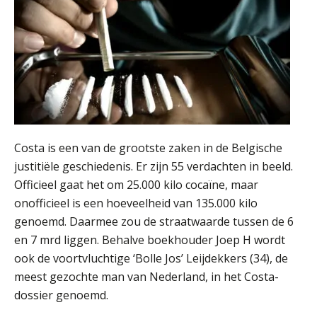
ICT & AI | Volledig automatische
factuurverwerking: zo kom je er
Hierom zijn webshopondernemers
extra kwetsbaar voor
boekhoudfouten
Blog | Aandachtspunten bij de
transitie in verband met de Wet
toekomst pensioenen voor de
werkgever
Costa is een van de grootste zaken in de Belgische
justitiële geschiedenis. Er zijn 55 verdachten in beeld.
Officieel gaat het om 25.000 kilo cocaïne, maar
Verstoorde arbeidsrelatie als
ontslaggrond: zo begeleid je jouw
onofficieel is een hoeveelheid van 135.000 kilo
klant
genoemd. Daarmee zou de straatwaarde tussen de 6
Duizenden Nederlanders in de knel
en 7 mrd liggen. Behalve boekhouder Joep H wordt
door Amerikaanse belastingwet
ook de voortvluchtige ‘Bolle Jos’ ­Leijdekkers (34), de
meest gezochte man van Nederland, in het Costa-
Het functiegemak van de INT bij
adviezen over en aangiften van erf-
dossier genoemd.
en schenkbelasting.