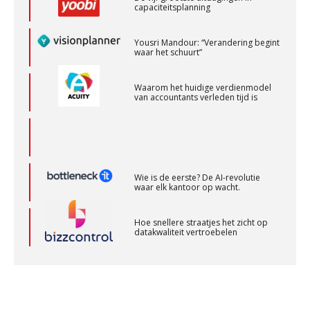
capaciteitsplanning
Finnerz
Yousri Mandour: “Verandering begint
waar het schuurt”
Audit assistent
KNAV
Waarom het huidige verdienmodel
van accountants verleden tijd is
Accountant Agri & Food – Heythuysen
aaff
Wie is de eerste? De AI-revolutie
waar elk kantoor op wacht.
Supervisor controlling & accounting
KNAV
Hoe snellere straatjes het zicht op
datakwaliteit vertroebelen
Accountant Agri & Food – Terneuzen
‘De accountant is essentieel voor
ondernemers in het mkb’
aaff
Waarom een VOF-contract net zo