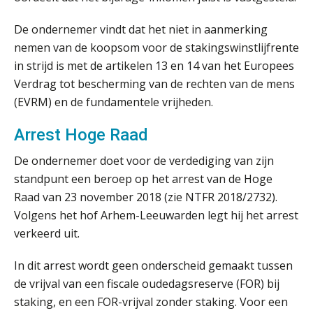
transitie in verband met de Wet
toekomst pensioenen voor de
werkgever
De ondernemer vindt dat het niet in aanmerking
nemen van de koopsom voor de stakingswinstlijfrente
in strijd is met de artikelen 13 en 14 van het Europees
Verdrag tot bescherming van de rechten van de mens
Verstoorde arbeidsrelatie als
(EVRM) en de fundamentele vrijheden.
ontslaggrond: zo begeleid je jouw
klant
Arrest Hoge Raad
Duizenden Nederlanders in de knel
door Amerikaanse belastingwet
De ondernemer doet voor de verdediging van zijn
standpunt een beroep op het arrest van de Hoge
Het functiegemak van de INT bij
adviezen over en aangiften van erf-
Raad van 23 november 2018 (zie NTFR 2018/2732).
en schenkbelasting.
Volgens het hof Arhem-Leeuwarden legt hij het arrest
verkeerd uit.
Zomer. Tijd om je loopbaan onder
de loep te nemen.
In dit arrest wordt geen onderscheid gemaakt tussen
Q Home: DAC7-compliant opschalen
de vrijval van een fiscale oudedagsreserve (FOR) bij
als verhuurplatform voor
vakantiewoningen
staking, en een FOR-vrijval zonder staking. Voor een