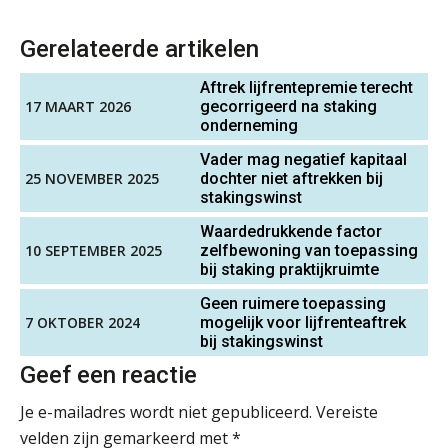
Microsoft Copilot gebruiken? Zorg
dat je eerst SharePoint op orde hebt
Gerelateerde artikelen
Zelfstandig Assistent Accountant
Samenstelpraktijk
Aftrek lijfrentepremie terecht
Terug naar het ambacht
17 MAART 2026
gecorrigeerd na staking
PIA Group
onderneming
Cyberbeveiligingswet definitief: dit
Vader mag negatief kapitaal
moet je accountantskantoor vóór 15
25 NOVEMBER 2025
dochter niet aftrekken bij
augustus geregeld hebben
(Senior) Assistent Accountant Audit , Cooster
stakingswinst
Coaching Accountants – Bilthoven/Barneveld
Waarom SharePoint en Copilot je de
inzichten op klantdossiers schuldig
Waardedrukkende factor
PIA Group
blijven
10 SEPTEMBER 2025
zelfbewoning van toepassing
bij staking praktijkruimte
“Waarom CRM in de accountancy
Accountant Agri & Food – Roosendaal
vaak meer ruis dan overzicht brengt”
Geen ruimere toepassing
7 OKTOBER 2024
mogelijk voor lijfrenteaftrek
aaff
bij stakingswinst
ICT & AI | “Accountancywerk
verandert sneller dan de meeste
Geef een reactie
kantoren beseffen”
Gevorderd Assistent Accountant – Enschede
Je e-mailadres wordt niet gepubliceerd.
Vereiste
De cijfers kloppen. Maar klopt de
BonsenReuling
cultuur ook?
velden zijn gemarkeerd met
*