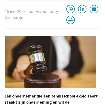
in eenvoud
16 mei 2023 door Accountancy
Ketenmachtigingen centraal beheren:
zo werkt u slimmer met eHerkenning
Vanmorgen
de autonome AI-boekhouder
De curator klopt aan: wat moet een
accountantskantoor afgeven bij een
faillissement van een klant?
Eenvoudig bankrekeningen koppelen
met Twinfield, Exact Online en
Snelstart
Van Mook: “Met Minox Focus wil ik
groeien naar twee keer zoveel
klanten.”
Van losse vastlegging naar
aantoonbare grip op KYC en de Wwft
Een ondernemer die een tennisschool exploiteert
staakt zijn onderneming en wil de