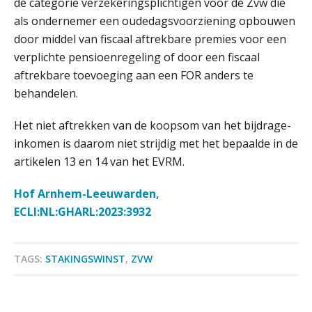
de categorie verzekeringsplichtigen voor de Zvw die
ABN Amro slokt NIBC op: wat deze
als ondernemer een oudedagsvoorziening opbouwen
overname zegt over de
veranderende financiële markt
door middel van fiscaal aftrekbare premies voor een
Boekhoudlandschap sterk
verplichte pensioenregeling of door een fiscaal
gefragmenteerd, softwarekampioen
aftrekbare toevoeging aan een FOR anders te
Accountant – Eindhoven
ontbreekt (nog) in Europa
behandelen.
aaff
Hoe Hoek en Blok het
ondertekenproces drastisch
verbeterde
Het niet aftrekken van de koopsom van het bijdrage-
Accountant Agri & Food – Gorinchem
inkomen is daarom niet strijdig met het bepaalde in de
Schaalbaar IT-beheer sluit naadloos
aaff
artikelen 13 en 14 van het EVRM.
aan bij het snelgroeiende Reanda
Govers bouwt aan een volwassen
Hof Arnhem-Leeuwarden,
digitaal fundament voor governance,
Relatiebeheerder – Almelo
ECLI:NL:GHARL:2023:3932
security en AI
BonsenReuling
Van najagen naar verwerken:
waarom vraagposten je proces
blokkeren (en hoe je dat stopt)
TAGS:
STAKINGSWINST
,
ZVW
Eindverantwoordelijk Accountant Samenstel (RA
ICT & AI | Data als fundament voor
of AA)
innovatie
PIA Group