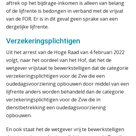
aftrek op het bijdrage-inkomen is alleen van belang
5 signalen dat jouw relatiebeheer
niet meer werkt (en hoe je dat oplost)
of de lijfrente is bedongen in verband met de vrijval
van de FOR. Er is in dit geval geen sprake van een
dergelijke lijfrente.
Verzekeringsplichtigen
Fusies en overnames | Met
waardebepalingen bedrijfsadvies
dichter bij de ondernemer
Uit het arrest van de Hoge Raad van 4 februari 2022
volgt, naar het oordeel van het Hof, dat het de
Van Wwft naar AMLR: wat verandert
wetgever vrijstaat te bewerkstelligen dat de categorie
er in 2027?
verzekeringsplichtigen voor de Zvw die een
oudedagsvoorziening opbouwen door middel van een
Driver-based models: de essentiële
bouwstenen voor elk finance team
lijfrente anders worden behandeld dan de categorie
verzekeringsplichtigen voor de Zvw die in
Werven op klik is willekeurig. Zo
dienstbetrekking een oudedagsvoorziening
verminder je verloop structureel.
opbouwen.
Buy & build: urenregistratie als
verborgen EBITDA-hefboom
En ook staat het de wetgever vrij te bewerkstelligen