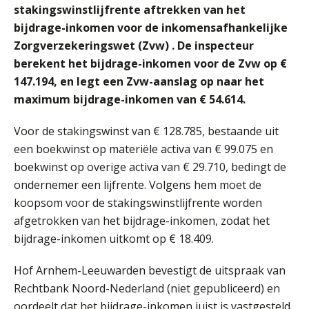
Woord & Daad: “Van wildgroei naar
stakingswinstlijfrente aftrekken van het
een structuur die iedereen begrijpt”
bijdrage-inkomen voor de inkomensafhankelijke
Zorgverzekeringswet (Zvw) . De inspecteur
Scan-en-herken haalt de druk niet van
je kwartaalafsluiting. Dit wel.
berekent het bijdrage-inkomen voor de Zvw op €
147.194, en legt een Zvw-aanslag op naar het
Uitspraak Hoge Raad: subsidie voor
tuchtrechtspraak advocatuur is
maximum bijdrage-inkomen van € 54.614.
belast met btw
Voor de stakingswinst van € 128.785, bestaande uit
Informer Money genomineerd voor
Best FinTech Startup of the Year
een boekwinst op materiële activa van € 99.075 en
België
boekwinst op overige activa van € 29.710, bedingt de
Wwft-compliance in 2026: doen we
ondernemer een lijfrente. Volgens hem moet de
het beter dan vorig jaar?
koopsom voor de stakingswinstlijfrente worden
afgetrokken van het bijdrage-inkomen, zodat het
ICT & AI | Volledig automatische
factuurverwerking: zo kom je er
bijdrage-inkomen uitkomt op € 18.409.
Hierom zijn webshopondernemers
Hof Arnhem-Leeuwarden bevestigt de uitspraak van
extra kwetsbaar voor
boekhoudfouten
Rechtbank Noord-Nederland (niet gepubliceerd) en
Blog | Aandachtspunten bij de
oordeelt dat het bijdrage-inkomen juist is vastgesteld.