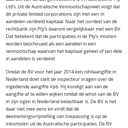
Ltd’s. Uit de Australische Vennootschapswet volgt dat
Dashboard voor
administratiekantoren: al je klanten in
dit private limited corporations zijn met een in
één overzicht
aandelen verdeeld kapitaal. Naar het oordeel van de
De vijf grootste uitdagingen in
rechtbank zijn Pty’s daarom vergelijkbaar met een BV.
capaciteitsplanning
Dat betekent dat de participaties in de Pty’s moeten
worden beschouwd als een aandeel in een
Yousri Mandour: “Verandering begint
vennootschap waarvan het kapitaal geheel of ten dele
waar het schuurt”
in aandelen is verdeeld.
Waarom het huidige verdienmodel
van accountants verleden tijd is
Omdat de BV voor het jaar 2014 een nihilaangifte in
Nederland doet stelt de inspecteur vragen over de
ingediende aangifte Vpb. Hij kondigt aan van de
aangifte af te willen wijken omdat de winst van de BV
in zijn ogen in Nederland belastbaar is. De BV is het
Wie is de eerste? De AI-revolutie
waar elk kantoor op wacht.
daar niet mee eens en vindt dat de
deelnemingsvrijstelling van toepassing is op de
Hoe snellere straatjes het zicht op
inkomsten uit de Australische participaties. De BV
datakwaliteit vertroebelen