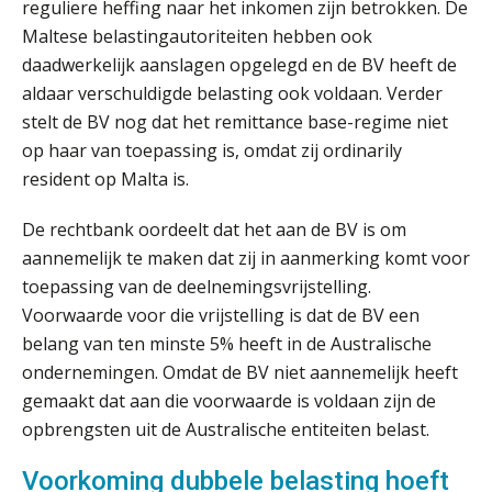
reguliere heffing naar het inkomen zijn betrokken. De
Maltese belastingautoriteiten hebben ook
Ketenmachtigingen centraal beheren:
daadwerkelijk aanslagen opgelegd en de BV heeft de
zo werkt u slimmer met eHerkenning
aldaar verschuldigde belasting ook voldaan. Verder
stelt de BV nog dat het remittance base-regime niet
de autonome AI-boekhouder
op haar van toepassing is, omdat zij ordinarily
resident op Malta is.
De curator klopt aan: wat moet een
accountantskantoor afgeven bij een
faillissement van een klant?
De rechtbank oordeelt dat het aan de BV is om
aannemelijk te maken dat zij in aanmerking komt voor
Eenvoudig bankrekeningen koppelen
met Twinfield, Exact Online en
toepassing van de deelnemingsvrijstelling.
Snelstart
Voorwaarde voor die vrijstelling is dat de BV een
Van Mook: “Met Minox Focus wil ik
belang van ten minste 5% heeft in de Australische
groeien naar twee keer zoveel
klanten.”
ondernemingen. Omdat de BV niet aannemelijk heeft
gemaakt dat aan die voorwaarde is voldaan zijn de
Van losse vastlegging naar
aantoonbare grip op KYC en de Wwft
opbrengsten uit de Australische entiteiten belast.
Voorkoming dubbele belasting hoeft
Woord & Daad: “Van wildgroei naar