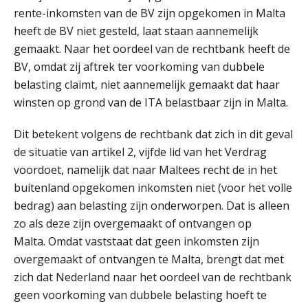
5 signalen dat jouw relatiebeheer
rente-inkomsten van de BV zijn opgekomen in Malta
niet meer werkt (en hoe je dat oplost)
heeft de BV niet gesteld, laat staan aannemelijk
gemaakt. Naar het oordeel van de rechtbank heeft de
BV, omdat zij aftrek ter voorkoming van dubbele
belasting claimt, niet aannemelijk gemaakt dat haar
Fusies en overnames | Met
waardebepalingen bedrijfsadvies
winsten op grond van de ITA belastbaar zijn in Malta.
dichter bij de ondernemer
Dit betekent volgens de rechtbank dat zich in dit geval
Van Wwft naar AMLR: wat verandert
er in 2027?
de situatie van artikel 2, vijfde lid van het Verdrag
voordoet, namelijk dat naar Maltees recht de in het
Driver-based models: de essentiële
buitenland opgekomen inkomsten niet (voor het volle
bouwstenen voor elk finance team
bedrag) aan belasting zijn onderworpen. Dat is alleen
zo als deze zijn overgemaakt of ontvangen op
Werven op klik is willekeurig. Zo
verminder je verloop structureel.
Malta. Omdat vaststaat dat geen inkomsten zijn
overgemaakt of ontvangen te Malta, brengt dat met
Buy & build: urenregistratie als
zich dat Nederland naar het oordeel van de rechtbank
verborgen EBITDA-hefboom
geen voorkoming van dubbele belasting hoeft te