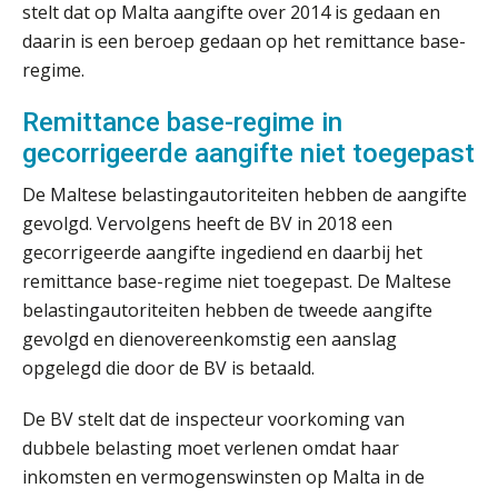
stelt dat op Malta aangifte over 2014 is gedaan en
daarin is een beroep gedaan op het remittance base-
‘De accountant is essentieel voor
ondernemers in het mkb’
regime.
Remittance base-regime in
Waarom een VOF-contract net zo
belangrijk is als het zakelijk plan zelf
gecorrigeerde aangifte niet toegepast
De Maltese belastingautoriteiten hebben de aangifte
gevolgd. Vervolgens heeft de BV in 2018 een
gecorrigeerde aangifte ingediend en daarbij het
Waarom jouw klant sneller
antwoordt via een app dan via de
remittance base-regime niet toegepast. De Maltese
mail
belastingautoriteiten hebben de tweede aangifte
iXBRL controleren: wanneer moet
gevolgd en dienovereenkomstig een aanslag
het, en waar let je op?
opgelegd die door de BV is betaald.
Het herbeleggen van de
Herinvesteringsreserve (HIR) in een
De BV stelt dat de inspecteur voorkoming van
vastgoedbeleggingsfonds?
dubbele belasting moet verlenen omdat haar
inkomsten en vermogenswinsten op Malta in de
Inzicht in je organisatie: de kracht zit
in eenvoud