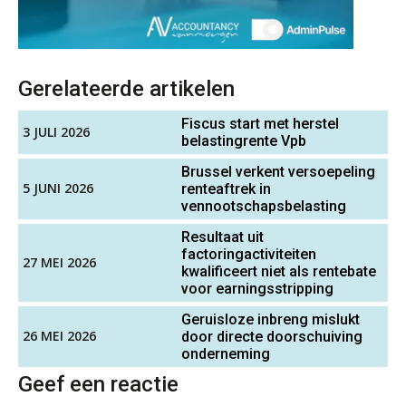
Microsoft Copilot gebruiken? Zorg
dat je eerst SharePoint op orde hebt
Senior assistent accountant | samenstel
Scab
Terug naar het ambacht
Gerelateerde artikelen
Fiscus start met herstel
Cyberbeveiligingswet definitief: dit
3 JULI 2026
moet je accountantskantoor vóór 15
belastingrente Vpb
Gevorderd assistent accountant
augustus geregeld hebben
BonsenReuling
Brussel verkent versoepeling
Waarom SharePoint en Copilot je de
5 JUNI 2026
renteaftrek in
inzichten op klantdossiers schuldig
vennootschapsbelasting
blijven
Assistent Accountant / Relatiemanager, Elysee
Resultaat uit
Accountants
“Waarom CRM in de accountancy
factoringactiviteiten
27 MEI 2026
vaak meer ruis dan overzicht brengt”
kwalificeert niet als rentebate
PIA Group
voor earningsstripping
ICT & AI | “Accountancywerk
verandert sneller dan de meeste
Geruisloze inbreng mislukt
kantoren beseffen”
Gevorderd Assistent Accountant Audit
26 MEI 2026
door directe doorschuiving
onderneming
PIA Group
De cijfers kloppen. Maar klopt de
Geef een reactie
cultuur ook?