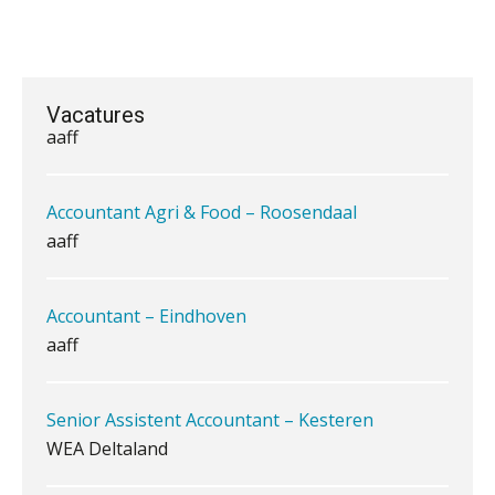
belangrijk is als het zakelijk plan zelf
Accountant Agri & Food – Terneuzen
aaff
Vacatures
Waarom jouw klant sneller
antwoordt via een app dan via de
mail
Accountant Agri & Food – Roosendaal
aaff
iXBRL controleren: wanneer moet
het, en waar let je op?
Accountant – Eindhoven
Het herbeleggen van de
Herinvesteringsreserve (HIR) in een
aaff
vastgoedbeleggingsfonds?
Inzicht in je organisatie: de kracht zit
in eenvoud
Senior Assistent Accountant – Kesteren
WEA Deltaland
Ketenmachtigingen centraal beheren:
zo werkt u slimmer met eHerkenning
Senior assistent accountant | samenstel