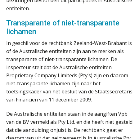
bezittingen bestonden uit participaties in Australische
entiteiten.
Transparante of niet-transparante
lichamen
In geschil voor de rechtbank Zeeland-West-Brabant is
ICT & AI | “Slim automatiseren begint
of de Australische entiteiten zijn aan te merken als
bij gedrag”
transparante of niet-transparante lichamen. De
Private equity in accountancy: drie
inspecteur stelt dat de Australische entiteiten
spanningsvelden die het vak
Proprietary Company Limiteds (Pty’s) zijn en daarom
veranderen
niet-transparante lichamen zijn naar het
ICT & AI | “Wie bewust kiest, kiest
toetsingskader van het besluit van de Staatssecretaris
voor toekomstbestendigheid”
van Financiën van 11 december 2009.
ICT & AI | Waarom inzicht nog geen
De Australische entiteiten staan in de aangiften Vpb
advies is
van de BV vermeld als Pty Ltd. en die heeft niet gesteld
ICT & AI | De accountant als
dat die aanduiding onjuist is. De rechtbank gaat er
rekenwonder
daarom van uit dat geïnvesteerd is in Australische Pty