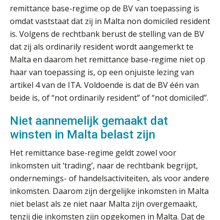
toekomst pensioenen voor de
remittance base-regime op de BV van toepassing is
werkgever
omdat vaststaat dat zij in Malta non domiciled resident
is. Volgens de rechtbank berust de stelling van de BV
dat zij als ordinarily resident wordt aangemerkt te
Malta en daarom het remittance base-regime niet op
Verstoorde arbeidsrelatie als
ontslaggrond: zo begeleid je jouw
haar van toepassing is, op een onjuiste lezing van
klant
artikel 4 van de ITA. Voldoende is dat de BV één van
Duizenden Nederlanders in de knel
beide is, of “not ordinarily resident” of “not domiciled”.
door Amerikaanse belastingwet
Niet aannemelijk gemaakt dat
Het functiegemak van de INT bij
adviezen over en aangiften van erf-
winsten in Malta belast zijn
en schenkbelasting.
Het remittance base-regime geldt zowel voor
Zomer. Tijd om je loopbaan onder
inkomsten uit ‘trading’, naar de rechtbank begrijpt,
de loep te nemen.
ondernemings- of handelsactiviteiten, als voor andere
Q Home: DAC7-compliant opschalen
inkomsten. Daarom zijn dergelijke inkomsten in Malta
als verhuurplatform voor
vakantiewoningen
niet belast als ze niet naar Malta zijn overgemaakt,
tenzij die inkomsten zijn opgekomen in Malta. Dat de