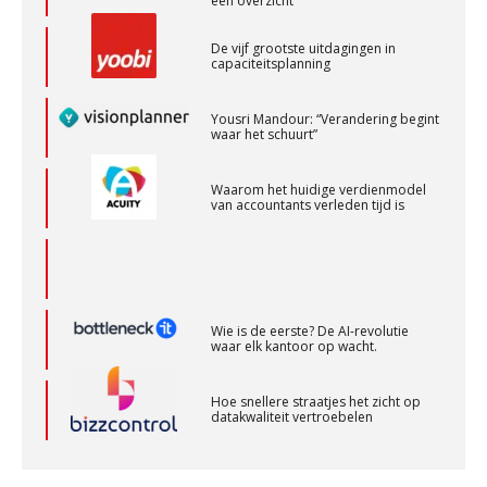
Samenstelpraktijk
Yousri Mandour: “Verandering begint
PIA Group
waar het schuurt”
Waarom het huidige verdienmodel
Gevorderd Assistent Accountant – Enschede
van accountants verleden tijd is
BonsenReuling
Controleleider
Scab
Wie is de eerste? De AI-revolutie
waar elk kantoor op wacht.
Hoe snellere straatjes het zicht op
Accountant Agri & Food – Gorinchem
datakwaliteit vertroebelen
aaff
‘De accountant is essentieel voor
ondernemers in het mkb’
Klantadviseur Accountancy (32-40 uur)
Finnerz
Waarom een VOF-contract net zo