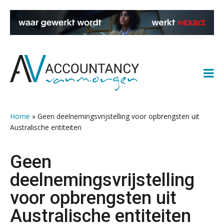
Spring
Door
Spring
Spring
naar
naar
naar
naar
de
de
de
de
hoofdnavigatie
hoofd
eerste
voettekst
inhoud
sidebar
Home
»
Geen deelnemingsvrijstelling voor opbrengsten uit
Australische entiteiten
Geen
deelnemingsvrijstelling
voor opbrengsten uit
Australische entiteiten