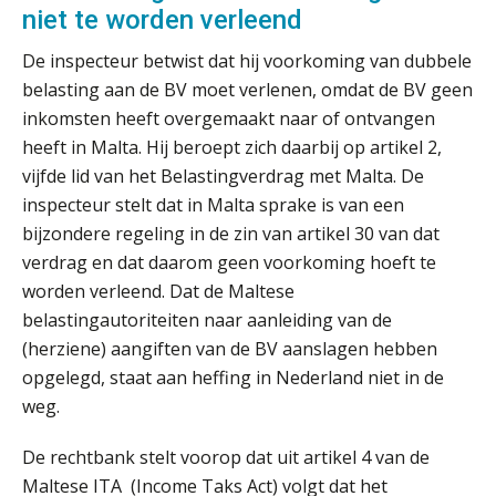
een structuur die iedereen begrijpt”
niet te worden verleend
De inspecteur betwist dat hij voorkoming van dubbele
Scan-en-herken haalt de druk niet van
je kwartaalafsluiting. Dit wel.
belasting aan de BV moet verlenen, omdat de BV geen
inkomsten heeft overgemaakt naar of ontvangen
Uitspraak Hoge Raad: subsidie voor
tuchtrechtspraak advocatuur is
heeft in Malta. Hij beroept zich daarbij op artikel 2,
belast met btw
vijfde lid van het Belastingverdrag met Malta. De
Informer Money genomineerd voor
inspecteur stelt dat in Malta sprake is van een
Best FinTech Startup of the Year
België
bijzondere regeling in de zin van artikel 30 van dat
verdrag en dat daarom geen voorkoming hoeft te
Wwft-compliance in 2026: doen we
worden verleend. Dat de Maltese
het beter dan vorig jaar?
belastingautoriteiten naar aanleiding van de
(herziene) aangiften van de BV aanslagen hebben
ICT & AI | Volledig automatische
factuurverwerking: zo kom je er
opgelegd, staat aan heffing in Nederland niet in de
weg.
Hierom zijn webshopondernemers
extra kwetsbaar voor
boekhoudfouten
De rechtbank stelt voorop dat uit artikel 4 van de
Blog | Aandachtspunten bij de
Maltese ITA (Income Taks Act) volgt dat het
transitie in verband met de Wet