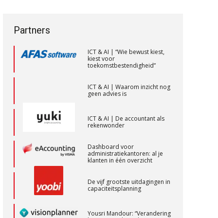
een privé-risico? De rol van de
vak veranderen
PIA Group
accountant bij
bestuurdersaansprakelijkheid
ICT & AI | “Wie bewust kiest,
Partners
kiest voor
toekomstbestendigheid”
Zelfstandig Assistent Accountant
Samenstelpraktijk
ICT & AI | Waarom inzicht nog
geen advies is
PIA Group
ICT & AI | De accountant als
rekenwonder
Gevorderd Assistent Accountant Audit
PIA Group
Dashboard voor
administratiekantoren: al je
klanten in één overzicht
Senior assistent accountant | samenstel
De vijf grootste uitdagingen in
Scab
capaciteitsplanning
Yousri Mandour: “Verandering
Registeraccountant, EJP Financial
begint waar het schuurt”
Astronauts – ‘s-Hertogenbosch
Waarom het huidige
PIA Group