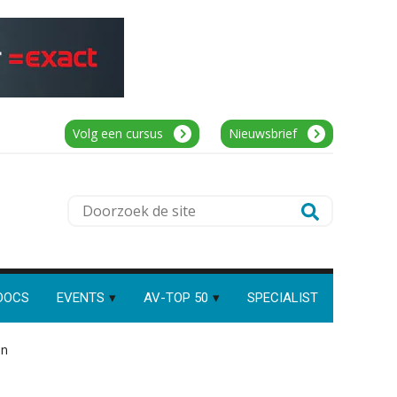
BonsenReuling
Junior manager audit
Speech to text in compliance
software: zo besparen
Bentacera
accountants twintig minuten
per dossier
Volg een cursus
Nieuwsbrief
Senior Assistent Accountant – Kesteren
WEA Deltaland
Risicocategorieën AI Act
Doorzoek
blijven onderbelicht, terwijl de
verplichtingen al gelden
de
Accountant – Eindhoven
site
Groeipad in de
aaff
samenstelpraktijk: van
gevorderd assistent naar
client manager
DOCS
EVENTS
AV-TOP 50
SPECIALIST
Accountant Agri & Food – Gorinchem
Automatisering heeft direct
invloed op declarabele uren
aaff
en
De volgende stap in AI: HR-
assistent Loket begrijpt nu je