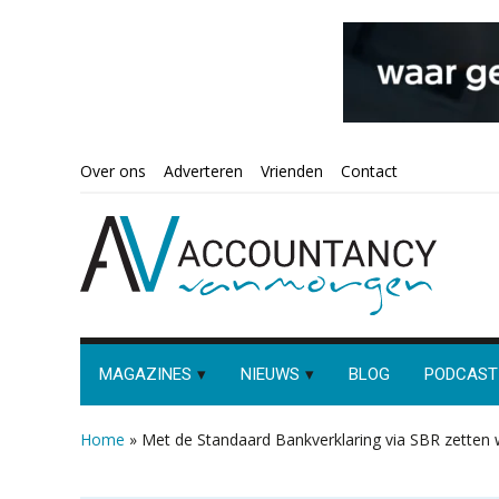
Spring
Door
Spring
Spring
Over ons
Adverteren
Vrienden
Contact
naar
naar
naar
naar
de
de
de
de
hoofdnavigatie
hoofd
eerste
voettekst
inhoud
sidebar
MAGAZINES
NIEUWS
BLOG
PODCAST
Home
»
Met de Standaard Bankverklaring via SBR zetten 