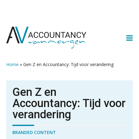
Spring
Door
Spring
Spring
naar
naar
naar
naar
de
de
de
de
hoofdnavigatie
hoofd
eerste
voettekst
inhoud
sidebar
Home
»
Gen Z en Accountancy: Tijd voor verandering
Gen Z en
Accountancy: Tijd voor
verandering
BRANDED CONTENT