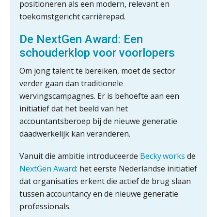
Snelstart
positioneren als een modern, relevant en
toekomstgericht carrièrepad.
Van Mook: “Met Minox Focus wil ik
groeien naar twee keer zoveel
klanten.”
De NextGen Award: Een
schouderklop voor voorlopers
Van losse vastlegging naar
aantoonbare grip op KYC en de Wwft
Om jong talent te bereiken, moet de sector
verder gaan dan traditionele
Woord & Daad: “Van wildgroei naar
een structuur die iedereen begrijpt”
wervingscampagnes. Er is behoefte aan een
initiatief dat het beeld van het
Te veel tijd kwijt aan
factuurverwerking? Dit is hoe AI het
accountantsberoep bij de nieuwe generatie
oplost
daadwerkelijk kan veranderen.
Uitspraak Hoge Raad: subsidie voor
tuchtrechtspraak advocatuur is
Vanuit die ambitie introduceerde
Becky.works
de
belast met btw
NextGen Award
: het eerste Nederlandse initiatief
Informer Money genomineerd voor
dat organisaties erkent die actief de brug slaan
Best FinTech Startup of the Year
België
tussen accountancy en de nieuwe generatie
professionals.
Wwft-compliance in 2026: doen we