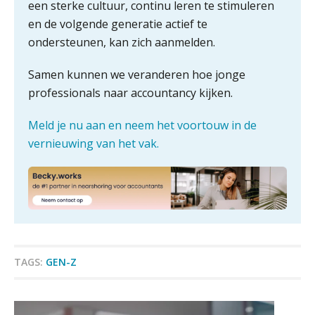
Driver-based models: de essentiële
een sterke cultuur, continu leren te stimuleren
bouwstenen voor elk finance team
en de volgende generatie actief te
ondersteunen, kan zich aanmelden.
Werven op klik is willekeurig. Zo
verminder je verloop structureel.
Samen kunnen we veranderen hoe jonge
professionals naar accountancy kijken.
Buy & build: urenregistratie als
verborgen EBITDA-hefboom
Meld je nu aan en neem het voortouw in de
ABN Amro slokt NIBC op: wat deze
Controleleider
vernieuwing van het vak.
overname zegt over de
veranderende financiële markt
Scab
Boekhoudlandschap sterk
gefragmenteerd, softwarekampioen
ontbreekt (nog) in Europa
Medior assistent accountant • Druten
Hoe Hoek en Blok het
WEA Deltaland
ondertekenproces drastisch
verbeterde
TAGS:
GEN-Z
Senior Assistent Accountant – Kesteren
Schaalbaar IT-beheer sluit naadloos
aan bij het snelgroeiende Reanda
WEA Deltaland