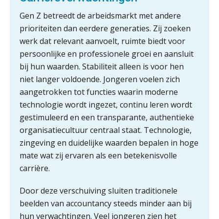
Gen Z betreedt de arbeidsmarkt met andere
prioriteiten dan eerdere generaties. Zij zoeken
werk dat relevant aanvoelt, ruimte biedt voor
Wie is de eerste? De AI-revolutie
persoonlijke en professionele groei en aansluit
waar elk kantoor op wacht.
bij hun waarden. Stabiliteit alleen is voor hen
niet langer voldoende. Jongeren voelen zich
Hoe standaardisering de stille
revolutie in finance ontketende
aangetrokken tot functies waarin moderne
technologie wordt ingezet, continu leren wordt
‘De accountant is essentieel voor
gestimuleerd en een transparante, authentieke
ondernemers in het mkb’
organisatiecultuur centraal staat. Technologie,
zingeving en duidelijke waarden bepalen in hoge
Waarom een VOF-contract net zo
belangrijk is als het zakelijk plan zelf
mate wat zij ervaren als een betekenisvolle
carrière.
Door deze verschuiving sluiten traditionele
Waarom jouw klant sneller
beelden van accountancy steeds minder aan bij
antwoordt via een app dan via de
hun verwachtingen. Veel jongeren zien het
mail