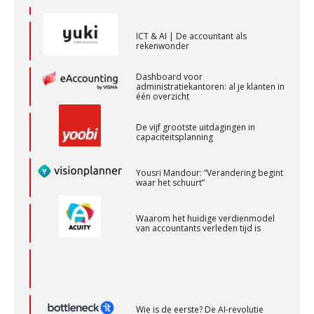
ICT & AI | De accountant als
(Senior) Assistent Accountant Audit , Cooster
rekenwonder
Coaching Accountants – Bilthoven/Barneveld
PIA Group
Dashboard voor
administratiekantoren: al je klanten in
één overzicht
Senior Assistent Accountant, EJP Financial
De vijf grootste uitdagingen in
capaciteitsplanning
Astronauts – Curaçao
PIA Group
Yousri Mandour: “Verandering begint
waar het schuurt”
Gevorderd Assistent Accountant
Waarom het huidige verdienmodel
BonsenReuling
van accountants verleden tijd is
Accountant Agri & Food – Uden
aaff
Wie is de eerste? De AI-revolutie
waar elk kantoor op wacht.