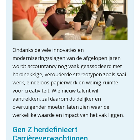
ICT & AI | “Wie bewust kiest, kiest
voor toekomstbestendigheid”
ICT & AI | Waarom inzicht nog geen
advies is
ICT & AI | De accountant als
Ondanks de vele innovaties en
rekenwonder
moderniseringsslagen van de afgelopen jaren
wordt accountancy nog vaak geassocieerd met
Dashboard voor
administratiekantoren: al je klanten in
hardnekkige, verouderde stereotypen zoals saai
één overzicht
werk, eindeloos papierwerk en weinig ruimte
De vijf grootste uitdagingen in
voor creativiteit. Wie nieuw talent wil
capaciteitsplanning
aantrekken, zal daarom duidelijker en
overtuigender moeten laten zien waar de
Yousri Mandour: “Verandering begint
waar het schuurt”
werkelijke waarde en impact van het vak liggen.
Gen Z herdefinieert
Waarom het huidige verdienmodel
van accountants verleden tijd is
Carrièreverwachtingen