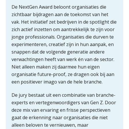
het beter dan vorig jaar?
De NextGen Award beloont organisaties die
zichtbaar bijdragen aan de toekomst van het
ICT & AI | Volledig automatische
factuurverwerking: zo kom je er
vak. Het initiatief zet bedrijven in de spotlight die
zich actief inzetten om aantrekkelijk te zijn voor
Hierom zijn webshopondernemers
extra kwetsbaar voor
jonge professionals. Organisaties die durven te
boekhoudfouten
experimenteren, creatief zijn in hun aanpak, en
Blog | Aandachtspunten bij de
snappen dat de volgende generatie andere
transitie in verband met de Wet
toekomst pensioenen voor de
verwachtingen heeft van werk én van de sector.
werkgever
Niet alleen maken zij daarmee hun eigen
organisatie future-proof, ze dragen ook bij aan
een positiever imago van de hele branche.
Verstoorde arbeidsrelatie als
ontslaggrond: zo begeleid je jouw
De jury bestaat uit een combinatie van branche-
klant
experts en vertegenwoordigers van Gen Z. Door
Duizenden Nederlanders in de knel
deze mix van ervaring en frisse perspectieven
door Amerikaanse belastingwet
gaat de erkenning naar organisaties die niet
alleen beloven te vernieuwen, maar
Het functiegemak van de INT bij