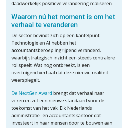
adviezen over en aangiften van erf-
daadwerkelijk positieve verandering realiseren.
en schenkbelasting.
Waarom nú het moment is om het
Zomer. Tijd om je loopbaan onder
de loep te nemen.
verhaal te veranderen
Q Home: DAC7-compliant opschalen
De sector bevindt zich op een kantelpunt.
als verhuurplatform voor
vakantiewoningen
Technologie en AI hebben het
accountantsberoep ingrijpend veranderd,
5 signalen dat jouw relatiebeheer
waarbij strategisch inzicht een steeds centralere
niet meer werkt (en hoe je dat oplost)
rol speelt. Wat nog ontbreekt, is een
overtuigend verhaal dat deze nieuwe realiteit
weerspiegelt.
Fusies en overnames | Met
De NextGen Award
brengt dat verhaal naar
waardebepalingen bedrijfsadvies
dichter bij de ondernemer
voren en zet een nieuwe standaard voor de
toekomst van het vak. Elk Nederlands
Van Wwft naar AMLR: wat verandert
er in 2027?
administratie- en accountantskantoor dat
investeert in haar mensen door te bouwen aan