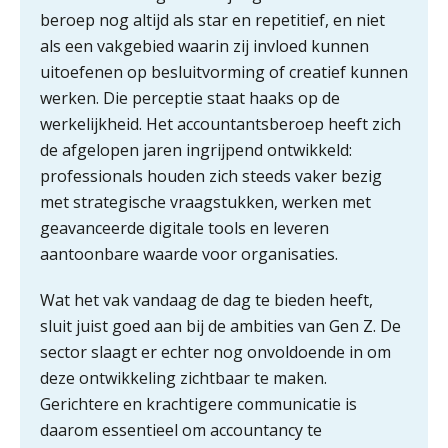
beroep nog altijd als star en repetitief, en niet
iXBRL controleren: wanneer moet
als een vakgebied waarin zij invloed kunnen
het, en waar let je op?
uitoefenen op besluitvorming of creatief kunnen
Het herbeleggen van de
werken. Die perceptie staat haaks op de
Herinvesteringsreserve (HIR) in een
werkelijkheid. Het accountantsberoep heeft zich
vastgoedbeleggingsfonds?
de afgelopen jaren ingrijpend ontwikkeld:
Je helpt klanten met hun
professionals houden zich steeds vaker bezig
administratie — maar hoe zit het met
die van jouzelf?
met strategische vraagstukken, werken met
geavanceerde digitale tools en leveren
Ketenmachtigingen centraal beheren:
zo werkt u slimmer met eHerkenning
aantoonbare waarde voor organisaties.
Wat het vak vandaag de dag te bieden heeft,
de autonome AI-boekhouder
sluit juist goed aan bij de ambities van Gen Z. De
sector slaagt er echter nog onvoldoende in om
De curator klopt aan: wat moet een
accountantskantoor afgeven bij een
deze ontwikkeling zichtbaar te maken.
faillissement van een klant?
Gerichtere en krachtigere communicatie is
Eenvoudig bankrekeningen koppelen
daarom essentieel om accountancy te
met Twinfield, Exact Online en