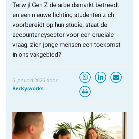
Terwijl Gen Z de arbeidsmarkt betreedt
en een nieuwe lichting studenten zich
voorbereidt op hun studie, staat de
accountancysector voor een cruciale
vraag: zien jonge mensen een toekomst
in ons vakgebied?
6 januari 2026 door
Becky.works
ICT & AI | “Slim automatiseren begint
bij gedrag”
Private equity in accountancy: drie
spanningsvelden die het vak
veranderen