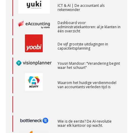
ICT & AI | De accountant als
rekenwonder
Accountant Agri & Food – Terneuzen
Dashboard voor
aaff
administratiekantoren: al je klanten in
één overzicht
De vijf grootste uitdagingen in
Senior Assistent Accountant – Kesteren
capaciteitsplanning
WEA Deltaland
Yousri Mandour: “Verandering begint
waar het schuurt”
Medior assistent accountant • Druten
WEA Deltaland
Waarom het huidige verdienmodel
van accountants verleden tijd is
Gevorderd Assistent Accountant Audit
PIA Group
Wie is de eerste? De AI-revolutie
waar elk kantoor op wacht.
Junior manager audit