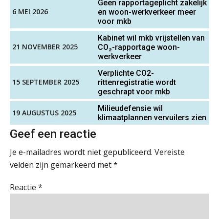
Geen rapportageplicht zakelijk
security en AI
6 MEI 2026
en woon-werkverkeer meer
voor mkb
Van najagen naar verwerken:
Gevorderd assistent accountant
waarom vraagposten je proces
Kabinet wil mkb vrijstellen van
blokkeren (en hoe je dat stopt)
BonsenReuling
21 NOVEMBER 2025
CO₂-rapportage woon-
werkverkeer
ICT & AI | Data als fundament voor
innovatie
Verplichte CO2-
Accountant – Eindhoven
15 SEPTEMBER 2025
rittenregistratie wordt
aaff
Microsoft Copilot gebruiken? Zorg
geschrapt voor mkb
dat je eerst SharePoint op orde hebt
Milieudefensie wil
19 AUGUSTUS 2025
klimaatplannen vervuilers zien
Accountant Agri & Food – Gorinchem
Terug naar het ambacht
Geef een reactie
aaff
Je e-mailadres wordt niet gepubliceerd.
Vereiste
Cyberbeveiligingswet definitief: dit
moet je accountantskantoor vóór 15
velden zijn gemarkeerd met
*
augustus geregeld hebben
Relatiebeheerder – Almelo
BonsenReuling
Waarom SharePoint en Copilot je de
Reactie
*
inzichten op klantdossiers schuldig
blijven
Gevorderd Assistent Accountant – Enschede
“Waarom CRM in de accountancy