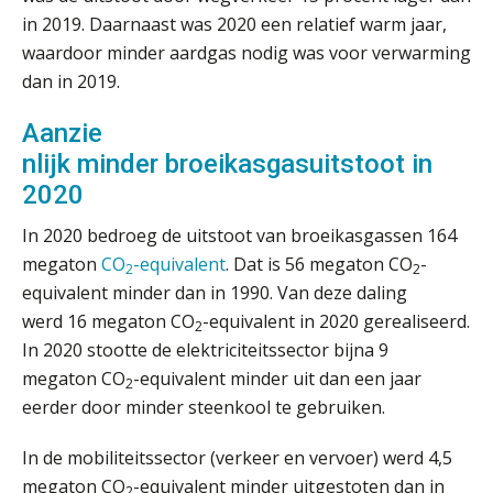
in 2019. Daarnaast was 2020 een relatief warm jaar,
Zomer. Tijd om je loopbaan onder
waardoor minder aardgas nodig was voor verwarming
de loep te nemen.
dan in 2019.
Q Home: DAC7-compliant opschalen
als verhuurplatform voor
Aanzie
vakantiewoningen
nlijk minder broeikasgasuitstoot in
2020
5 signalen dat jouw relatiebeheer
niet meer werkt (en hoe je dat oplost)
In 2020 bedroeg de uitstoot van broeikasgassen 164
megaton
CO
-equivalent
. Dat is 56 megaton CO
-
2
2
equivalent minder dan in 1990. Van deze daling
werd 16 megaton CO
-equivalent in 2020 gerealiseerd.
Fusies en overnames | Met
2
waardebepalingen bedrijfsadvies
In 2020 stootte de elektriciteitssector bijna 9
dichter bij de ondernemer
megaton CO
-equivalent minder uit dan een jaar
2
Van Wwft naar AMLR: wat verandert
eerder door minder steenkool te gebruiken.
er in 2027?
In de mobiliteitssector (verkeer en vervoer) werd 4,5
Driver-based models: de essentiële
megaton CO
-equivalent minder uitgestoten dan in
bouwstenen voor elk finance team
2