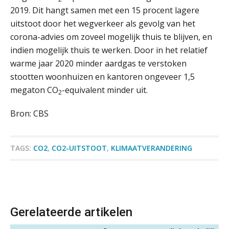
2019. Dit hangt samen met een 15 procent lagere
uitstoot door het wegverkeer als gevolg van het
Werven op klik is willekeurig. Zo
verminder je verloop structureel.
corona-advies om zoveel mogelijk thuis te blijven, en
indien mogelijk thuis te werken. Door in het relatief
Buy & build: urenregistratie als
warme jaar 2020 minder aardgas te verstoken
verborgen EBITDA-hefboom
stootten woonhuizen en kantoren ongeveer 1,5
ABN Amro slokt NIBC op: wat deze
megaton CO
-equivalent minder uit.
2
overname zegt over de
veranderende financiële markt
Bron: CBS
Boekhoudlandschap sterk
gefragmenteerd, softwarekampioen
Registeraccountant, EJP Financial Astronauts –
ontbreekt (nog) in Europa
TAGS:
CO2
,
CO2-UITSTOOT
,
KLIMAATVERANDERING
‘s-Hertogenbosch
Hoe Hoek en Blok het
ondertekenproces drastisch
PIA Group
verbeterde
Schaalbaar IT-beheer sluit naadloos
Zelfstandig Assistent Accountant
aan bij het snelgroeiende Reanda
Gerelateerde artikelen
Samenstelpraktijk
Govers bouwt aan een volwassen
PIA Group
digitaal fundament voor governance,