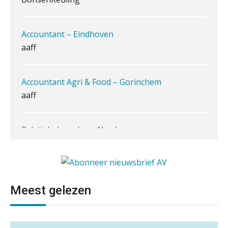
Inzicht in je organisatie: de kracht zit
in eenvoud
Accountant – Eindhoven
aaff
Ketenmachtigingen centraal beheren:
zo werkt u slimmer met eHerkenning
Accountant Agri & Food – Gorinchem
de autonome AI-boekhouder
aaff
De curator klopt aan: wat moet een
accountantskantoor afgeven bij een
faillissement van een klant?
Relatiebeheerder – Almelo
BonsenReuling
Eenvoudig bankrekeningen koppelen
met Twinfield, Exact Online en
Snelstart
Gevorderd Assistent Accountant – Enschede
Van Mook: “Met Minox Focus wil ik
groeien naar twee keer zoveel
Meest gelezen
BonsenReuling
klanten.”
Van losse vastlegging naar
aantoonbare grip op KYC en de Wwft
Accountant Agri & Food – Heythuysen