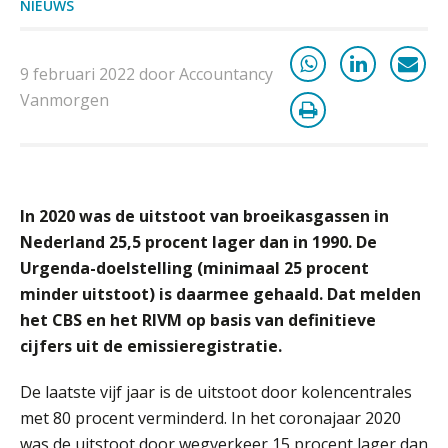
NIEUWS
ICT & AI | Volledig automatische
factuurverwerking: zo kom je er
9 februari 2022 door Accountancy
Hierom zijn webshopondernemers
Vanmorgen
extra kwetsbaar voor
boekhoudfouten
Blog | Aandachtspunten bij de
transitie in verband met de Wet
toekomst pensioenen voor de
werkgever
In 2020 was de uitstoot van broeikasgassen in
Nederland 25,5 procent lager dan in 1990. De
Urgenda-doelstelling (minimaal 25 procent
Verstoorde arbeidsrelatie als
minder uitstoot) is daarmee gehaald. Dat melden
ontslaggrond: zo begeleid je jouw
klant
het CBS en het RIVM op basis van definitieve
cijfers uit de emissieregistratie.
Duizenden Nederlanders in de knel
door Amerikaanse belastingwet
De laatste vijf jaar is de uitstoot door kolencentrales
met 80 procent verminderd. In het coronajaar 2020
Het functiegemak van de INT bij
adviezen over en aangiften van erf-
was de uitstoot door wegverkeer 15 procent lager dan
en schenkbelasting.