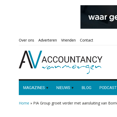
Spring
Door
Spring
Spring
Over ons
Adverteren
Vrienden
Contact
naar
naar
naar
naar
de
de
de
de
hoofdnavigatie
hoofd
eerste
voettekst
inhoud
sidebar
MAGAZINES
NIEUWS
BLOG
PODCAST
Home
»
PIA Group groeit verder met aansluiting van Borr