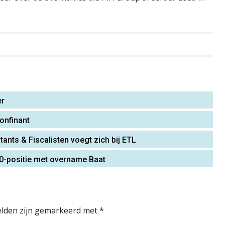
er
onfinant
ants & Fiscalisten voegt zich bij ETL
 10-positie met overname Baat
elden zijn gemarkeerd met
*