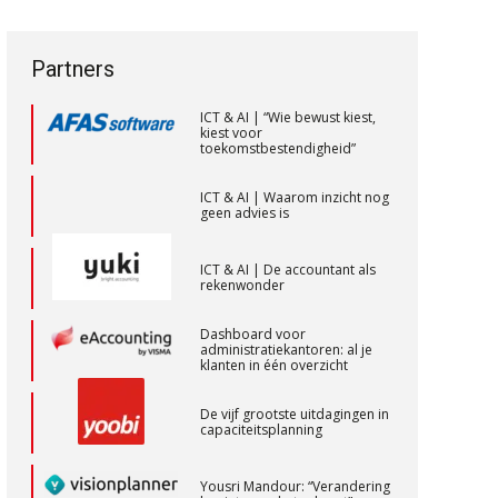
een privé-risico? De rol van de
Assistent accountant Agri & Food –
vak veranderen
accountant bij
bestuurdersaansprakelijkheid
Groningen
ICT & AI | “Wie bewust kiest,
aaff
Partners
kiest voor
toekomstbestendigheid”
ICT & AI | Waarom inzicht nog
Accountant Agri & Food – Heythuysen
geen advies is
aaff
ICT & AI | De accountant als
rekenwonder
(Senior) Assistent Accountant Audit ,
Dashboard voor
Cooster Coaching Accountants –
administratiekantoren: al je
Bilthoven/Barneveld
klanten in één overzicht
PIA Group
De vijf grootste uitdagingen in
capaciteitsplanning
Eindverantwoordelijk Accountant
Yousri Mandour: “Verandering
Samenstel (RA of AA)
begint waar het schuurt”
PIA Group
Waarom het huidige